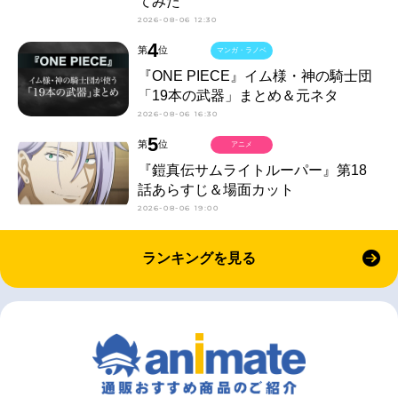
てみた
2026-08-06 12:30
4
第
位
マンガ・ラノベ
『ONE PIECE』イム様・神の騎士団
「19本の武器」まとめ＆元ネタ
2026-08-06 16:30
5
第
位
アニメ
『鎧真伝サムライトルーパー』第18
話あらすじ＆場面カット
2026-08-06 19:00
ランキングを見る