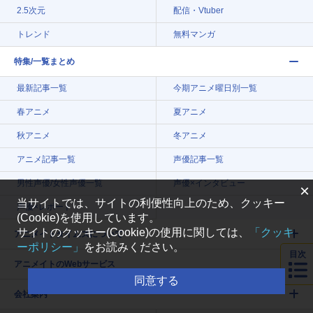
2.5次元
配信・Vtuber
トレンド
無料マンガ
特集/一覧まとめ
最新記事一覧
今期アニメ曜日別一覧
春アニメ
夏アニメ
秋アニメ
冬アニメ
アニメ記事一覧
声優記事一覧
男性声優/女性声優一覧
声優×インタビュー
×
当サイトでは、サイトの利便性向上のため、クッキー
声優×レポート
(Cookie)を使用しています。
サイトのクッキー(Cookie)の使用に関しては、
「クッキ
アニメイトタイムズについて
ーポリシー」
をお読みください。
目次
アニメイトのWebサービス
同意する
会社案内