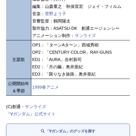
編集：山森重之 秋保宣宏 ジェイ・フィルム
音楽：
菅野よう子
音響監督：鶴岡陽太
製作協力：ASATSU-DK 創通エージェンシー
アニメーション制作：
サンライズ
OP1：「ターンAターン」西城秀樹
OP2：「CENTURY COLOR」RAY-GUNS
主題歌
ED1：「AURA」谷村新司
ED2：「月の繭」奥井亜紀
ED3：「限りなき旅路」奥井亜紀
公開開始年
1999春アニメ
＆季節
(C)創通・
サンライズ
『∀ガンダム』公式サイト
「∀ガンダム」のグッズを探す