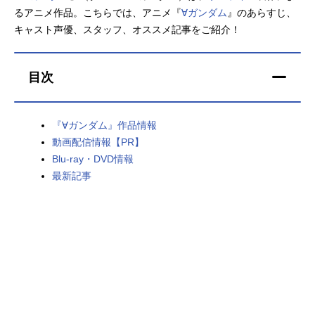
るアニメ作品。こちらでは、アニメ『
∀ガンダム
』のあらすじ、
アニメ映画一覧
実写化映画一覧
キャスト声優、スタッフ、オススメ記事をご紹介！
今期アニメ曜日別一覧
目次
春アニメ
夏アニメ
秋アニメ
冬アニメ
『∀ガンダム』作品情報
動画配信情報【PR】
男性声優/女性声優一覧
Blu-ray・DVD情報
最新記事
FOLLOW US