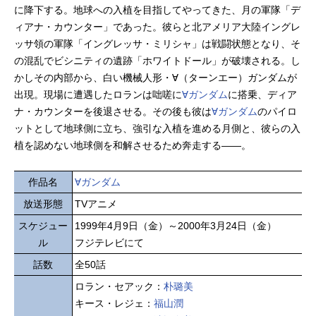
に降下する。地球への入植を目指してやってきた、月の軍隊「デ
ィアナ・カウンター」であった。彼らと北アメリア大陸イングレ
ッサ領の軍隊「イングレッサ・ミリシャ」は戦闘状態となり、そ
の混乱でビシニティの遺跡「ホワイトドール」が破壊される。し
かしその内部から、白い機械人形・∀（ターンエー）ガンダムが
出現。現場に遭遇したロランは咄嗟に
∀ガンダム
に搭乗、ディア
ナ・カウンターを後退させる。その後も彼は
∀ガンダム
のパイロ
ットとして地球側に立ち、強引な入植を進める月側と、彼らの入
植を認めない地球側を和解させるため奔走する――。
作品名
∀ガンダム
放送形態
TVアニメ
スケジュー
1999年4月9日（金）～2000年3月24日（金）
ル
フジテレビにて
話数
全50話
ロラン・セアック：
朴璐美
キース・レジェ：
福山潤