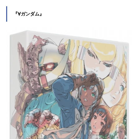
利な交渉を進めようと画策する。地
球人とムーンレィスの共存を願うロ
『∀ガンダム』
ランであったが、地球と月のパワー
バランスを取るため、同胞であるデ
ィアナ・カウンターと戦うのだっ
た。殿にあるデータから“黒歴史”を紐
解き、人類の最終戦争や、∀ガンダム
の秘密があきらかとなる作品名劇場
版∀ガンダム放送形態劇場版アニメシ
リーズ∀ガンダムスケジュール劇場版
∀ガンダムI地球光：2002年2月9日
（土）劇場版∀ガンダムII月光...