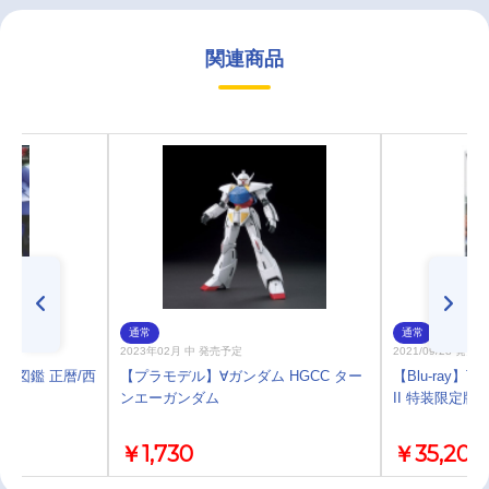
関連商品
通常
通常
2023年02月 中 発売予定
2021/09/28 発売
動画図鑑 正暦/西
【プラモデル】∀ガンダム HGCC ター
【Blu-ray】TV
ンエーガンダム
II 特装限定版
￥1,730
￥35,200