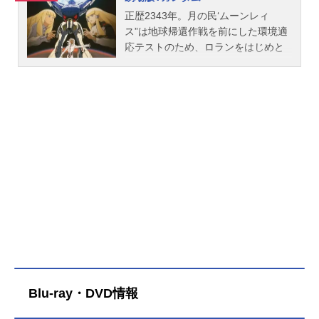
正歴2343年。月の民‘ムーンレィ
ス”は地球帰還作戦を前にした環境適
応テストのため、ロランをはじめと
する３人の少年少女を地球に送り込
んだ。ロランはハイム家の運転手と
して働きながら地球の暮らしにとけ
込み、ハイム家の次女ソシエととも
に成人式の儀式に参加する。だが、
そんなロランの平穏な生活も、月の
軍隊‘ディアナ・カウンター”が地球に
降下したことにより一変してしまっ
た。ディアナ・カウンターの襲撃に
反応して機械人形ホワイトドール（∀
ガンダム）が長い眠りから目覚め、
ロランは地球側の人間としてホワイ
トドールに乗ることとなる。圧倒的
な科学力と軍事力を背景に入植を進
めるディアナ・カウンターに対し、
Blu-ray・DVD情報
イングレッサ領主の孫グエンは、ロ
ランのホワイトドールを切り札に有