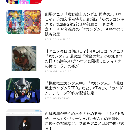
劇場アニメ『機動戦士ガンダム 閃光のハサウ
ェイ』追加入場者特典が劇場版『Ｇのレコンギ
スタ』第1部＆第2部無料視聴コードに決
定！ 2014年発売の『∀ガンダム』BDBoxの再
販も決定
2021-06-04 12:00
【アニメ今日は何の日？】4月14日はTVアニメ
『∀ガンダム』最終話「黄金の秋」が放送され
た日！ 湖畔のログハウスに隠棲したディアナ
の傍にロランの姿が……
2020-04-14 00:00
『機動戦士ガンダム00』『∀ガンダム』『機動
戦士ガンダムSEED』など、dTVにて『ガンダ
ム』シリーズ29作が配信決定！
2019-03-19 13:45
西城秀樹が急性心不全のため逝去、『ちびまる
子ちゃん』や『ターンAガンダム』の主題歌に
声優への挑戦など、功績をアニメ目線で振り返
る！