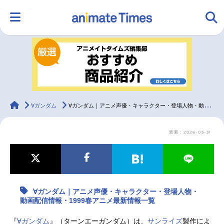
HOME
ランキング
アニメ
声優
ラジオ
みんなの声
グッズ
映画
animateTimes
∀ガンダム
∀ガンダム｜アニメ声優・キャラクター・登場人物・動画配信情報・1999春アニメ最新情報一覧
更新：2026-03-31
マンガ・ラノベ
ゲーム・アプリ
音楽
コスプレ
2.5次元
配信・Vtuber
トレンド
無料マンガ
∀ガンダム｜アニメ声優・キャラクター・登場人物・
最新記事一覧
動画配信情報・1999春アニメ最新情報一覧
アニメ記事一覧
声優記事一覧
『
∀ガンダム
』（ターンエーガンダム）は、
サンライズ
製作によ