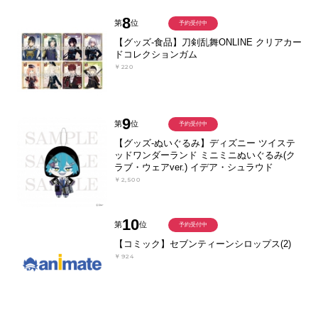
8
第
位
予約受付中
【グッズ-食品】刀剣乱舞ONLINE クリアカー
ドコレクションガム
￥220
9
第
位
予約受付中
【グッズ-ぬいぐるみ】ディズニー ツイステ
ッドワンダーランド ミニミニぬいぐるみ(ク
ラブ・ウェアver.) イデア・シュラウド
￥2,500
10
第
位
予約受付中
【コミック】セブンティーンシロップス(2)
￥924