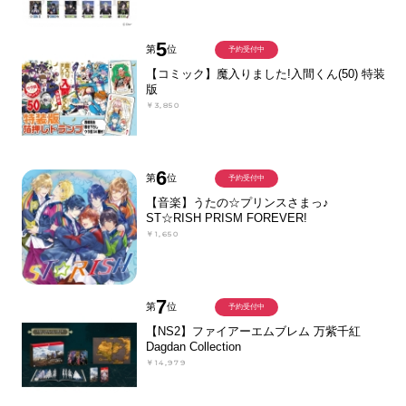
5
第
位
予約受付中
【コミック】魔入りました!入間くん(50) 特装
版
￥3,850
6
第
位
予約受付中
【音楽】うたの☆プリンスさまっ♪
ST☆RISH PRISM FOREVER!
￥1,650
7
第
位
予約受付中
【NS2】ファイアーエムブレム 万紫千紅
Dagdan Collection
￥14,979