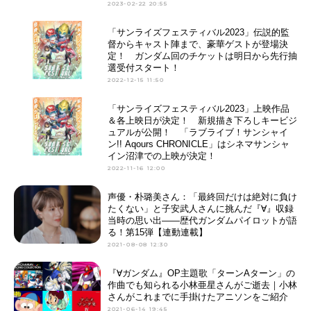
2023-02-22 20:55
「サンライズフェスティバル2023」伝説的監
督からキャスト陣まで、豪華ゲストが登場決
定！ ガンダム回のチケットは明日から先行抽
選受付スタート！
2022-12-15 11:50
「サンライズフェスティバル2023」上映作品
＆各上映日が決定！ 新規描き下ろしキービジ
ュアルが公開！ 「ラブライブ！サンシャイ
ン!! Aqours CHRONICLE」はシネマサンシャ
イン沼津での上映が決定！
2022-11-16 12:00
声優・朴璐美さん：「最終回だけは絶対に負け
たくない」と子安武人さんに挑んだ『∀』収録
当時の思い出——歴代ガンダムパイロットが語
る！第15弾【連動連載】
2021-08-08 12:30
『∀ガンダム』OP主題歌「ターンAターン」の
作曲でも知られる小林亜星さんがご逝去｜小林
さんがこれまでに手掛けたアニソンをご紹介
2021-06-14 19:45