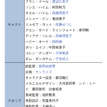
フラン・ドール：
渡辺久美子
ソシエ・ハイム：村田秋乃
キエル・ハイム：
高橋理恵子
メシェー・クン：鬼頭典子
キャスト
ジョゼフ・ヨット：
佐藤せつじ
グエン・サード・ラインフォード：青羽剛
ディアナ・ソレル：
高橋理恵子
ハリー・オード：
稲田徹
ポゥ・エイジ：中西裕美子
コレン・ナンダー：
川津泰彦
ギム・ギンガナム：
子安武人
総監督：
富野由悠季
企画：
サンライズ
キャラクター設定：菱沼義仁
メカニカルデザイン：大河原邦男 シド・ミー
ド 重田敦司 沙倉拓実
美術監督：池田繁美
スタッフ
色彩設計：笠森美代子
撮影監督：大神洋一