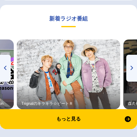
新着ラジオ番組
on
Trignalのキラキラ☆ビートＲ
森久
もっと見る