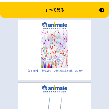
すべて見る
【Blu-ray】『劇場版モノノ怪 第三章 蛇神』Blu-ray