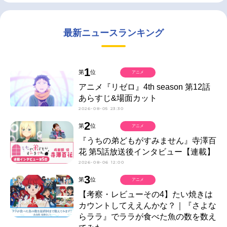
最新ニュースランキング
1
第
位
アニメ
アニメ『リゼロ』4th season 第12話
あらすじ&場面カット
2026-08-05 23:30
2
第
位
アニメ
『うちの弟どもがすみません』寺澤百
花 第5話放送後インタビュー【連載】
2026-08-06 12:00
3
第
位
アニメ
【考察・レビューその4】たい焼きは
カウントしてええんかな？｜『さよな
らララ』でララが食べた魚の数を数え