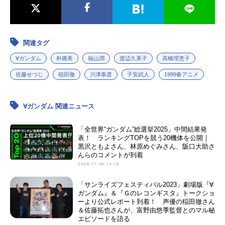
関連タグ
∀ガンダム
朴璐美
福山潤
渡辺久美子
高橋理恵子
佐藤せつじ
稲田徹
川津泰彦
子安武人
1999春アニメ
∀ガンダム 関連ニュース
「全世界“ガンダム”総選挙2025」中間結果発
表！ ランキングTOPを競う20機体を公開｜
黒沢ともよさん、林原めぐみさん、阪口大助さ
んらのコメントが到着
2025-11-26 14:15
「サンライズフェスティバル2023」劇場版『∀
ガンダム』＆『Ｇのレコンギスタ』トークショ
ーより公式レポート到着！ 声優の稲田徹さん
＆佐藤拓也さんが、富野由悠季監督とのマル秘
エピソードを語る