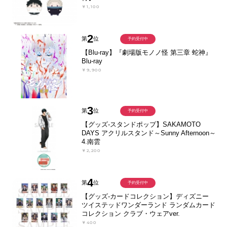
￥1,100
2
第
位
予約受付中
【Blu-ray】『劇場版モノノ怪 第三章 蛇神』
Blu-ray
￥9,900
3
第
位
予約受付中
【グッズ-スタンドポップ】SAKAMOTO
DAYS アクリルスタンド～Sunny Afternoon～
4.南雲
￥2,200
4
第
位
予約受付中
【グッズ-カードコレクション】ディズニー
ツイステッドワンダーランド ランダムカード
コレクション クラブ・ウェアver.
￥400