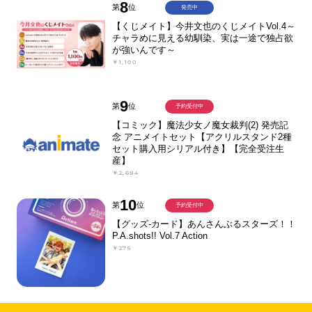
8
第
位
発売中
【くじメイト】今井文也のくじメイトVol.4～
チャラめに見える幼馴染、実は一途で独占欲
が強いんです～
￥1,100
9
第
位
予約受付中
【コミック】魔法少女ノ魔女裁判(2) 発売記
念 アニメイトセット【アクリルスタンド2種
セット購入用シリアル付き】【完全受注生
産】
￥2,684
10
第
位
予約受付中
【グッズ-カード】あんさんぶるスターズ！！
P.A.shots!! Vol.7 Action
￥275