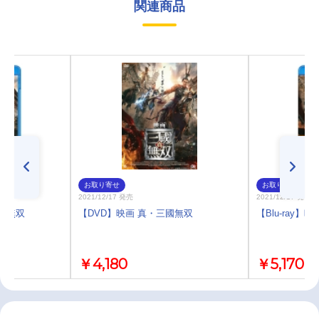
関連商品
お取り寄せ
お取り寄せ
2021/12/17 発売
2021/12/17 発売
三國無双
【DVD】映画 真・三國無双
【Blu-ray】
￥4,180
￥5,170