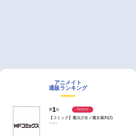
アニメイト
通販ランキング
1
第
位
予約受付中
【コミック】魔法少女ノ魔女裁判(2)
￥924