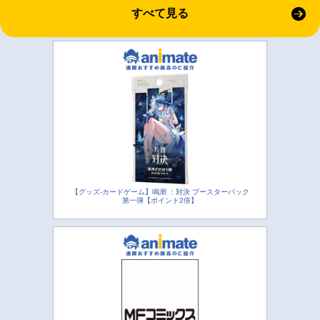
すべて見る
【グッズ-カードゲーム】鳴潮 ：対決 ブースターパック
第一弾【ポイント2倍】