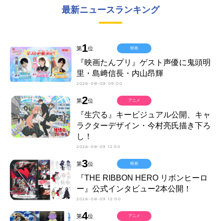
最新ニュースランキング
1
第
位
映画
『映画たんプリ』ゲスト声優に鬼頭明
里・島﨑信長・内山昂輝
2026-08-09 09:00
2
第
位
アニメ
『生穴る』キービジュアル公開、キャ
ラクターデザイン・今村亮氏描き下ろ
し！
2026-08-09 12:50
3
第
位
映画
『THE RIBBON HERO リボンヒーロ
ー』公式インタビュー2本公開！
2026-08-09 12:00
4
第
位
アニメ