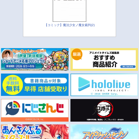
【コミック】魔法少女ノ魔女裁判(2)