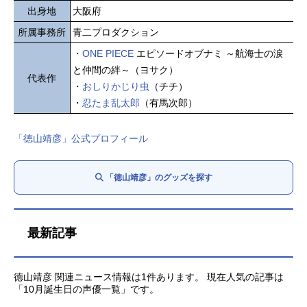
出身地
大阪府
所属事務所
青二プロダクション
・
ONE PIECE
エピソードオブナミ ～航海士の涙
と仲間の絆～（ヨサク）
代表作
・
おしりかじり虫
（チチ）
・
忍たま乱太郎
（有馬次郎）
「徳山靖彦」公式プロフィール
「徳山靖彦」のグッズを探す
最新記事
徳山靖彦 関連ニュース情報は1件あります。 現在人気の記事は
「10月誕生日の声優一覧」です。