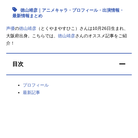
徳山靖彦｜アニメキャラ・プロフィール・出演情報・
アニメ映画一覧
実写化映画一覧
最新情報まとめ
今期アニメ曜日別一覧
声優
の
徳山靖彦
（とくやまやすひこ）さんは10月26日生まれ、
大阪府出身。こちらでは、
徳山靖彦
さんのオススメ記事をご紹
春アニメ
夏アニメ
介！
秋アニメ
冬アニメ
目次
男性声優/女性声優一覧
FOLLOW US
プロフィール
最新記事