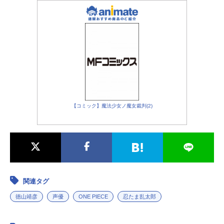
【コミック】魔法少女ノ魔女裁判(2)
関連タグ
徳山靖彦
声優
ONE PIECE
忍たま乱太郎