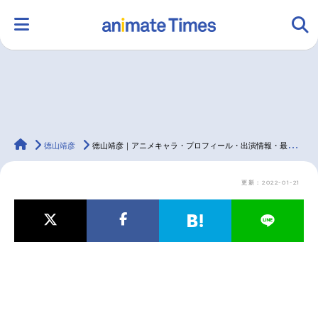
HOME
ランキング
アニメ
声優
animateTimes
ラジオ
みんなの声
グッズ
映画
徳山靖彦
徳山靖彦｜アニメキャラ・プロフィール・出演情報・最新情報まとめ
更新：2022-01-21
マンガ・ラノベ
ゲーム・アプリ
音楽
コスプレ
2.5次元
配信・Vtuber
トレンド
無料マンガ
最新記事一覧
アニメ記事一覧
声優記事一覧