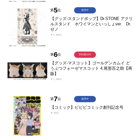
5
第
位
発売中
【グッズ-スタンドポップ】Dr.STONE アクリ
ルスタンド ホワイマンといっしょver. Dr.
ゼノ
￥1,980
6
第
位
予約受付中
【グッズ-マスコット】ゴールデンカムイ ど
うぶつフォーゼマスコット 4.尾形百之助【再
販】
￥1,980
7
第
位
発売中
【コミック】ビビビコミック創刊記念号
￥935