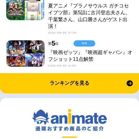
夏アニメ『プラノサウルス ガチコセ
イブツ部』第5話に古川登志夫さん、
千葉繁さん、山口勝さんがゲスト出
演！
2026-08-09 07:30
5
第
位
映画
『映画ゼッツ』『映画超ギャバン』オ
フショット11点解禁
2026-08-09 12:00
ランキングを見る