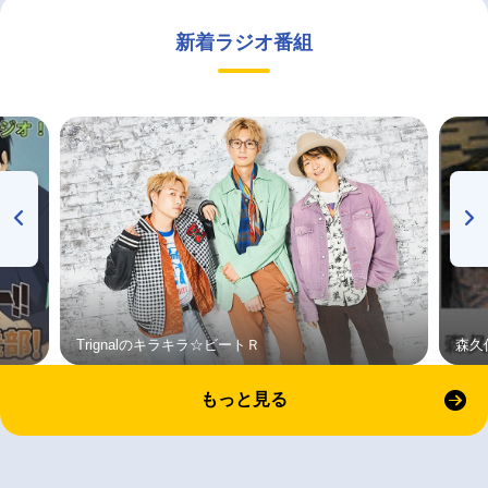
新着ラジオ番組
Trignalのキラキラ☆ビートＲ
森久
もっと見る