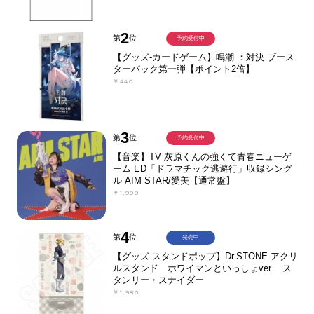
2
第
位
予約受付中
【グッズ-カードゲーム】鳴潮 ：対決 ブース
ターパック第一弾【ポイント2倍】
￥440
3
第
位
予約受付中
【音楽】TV 灰原くんの強くて青春ニューゲ
ーム ED「ドラマチック逃避行」収録シング
ル AIM STAR/愛美【通常盤】
￥1,999
4
第
位
発売中
【グッズ-スタンドポップ】Dr.STONE アクリ
ルスタンド ホワイマンといっしょver. ス
タンリー・スナイダー
￥1,980