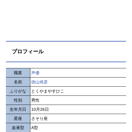
プロフィール
職業
声優
名前
徳山靖彦
ふりがな
とくやまやすひこ
性別
男性
生年月日
10月26日
星座
さそり座
血液型
A型