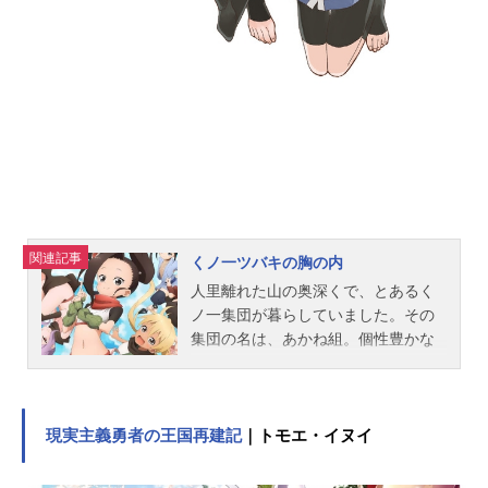
戸塚慶文「アンデッドアンラック」
（集英社「週刊少年ジャンプ」連
載）監督：八瀬祐樹シリーズ構成：
蓜島岳斗キャラクターデザイン・総
作画監督：守岡英行総作画監督：石
本峻...
関連記事
くノ一ツバキの胸の内
人里離れた山の奥深くで、とあるく
ノ一集団が暮らしていました。その
集団の名は、あかね組。個性豊かな
くノ一たちが複数の班に分かれ、互
いに切磋琢磨しながら己の術を磨い
ていたのです。そんなあかね組に
は、“男性との接触禁止”という、絶対
現実主義勇者の王国再建記
｜トモエ・イヌイ
に破ってはならない鉄の掟がありま
した。あかね組・戌（いぬ）班の班