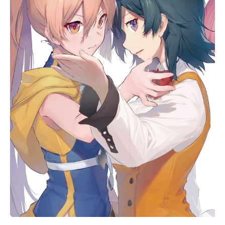
かなたの元チームメイト、車いす女
子の恵深。趣味も特技も性格もバラ
バラなメンバーが歌ったり、ぶつか
ったり、スタンツしたり、妄想した
り…。応援したいって純粋な気持ち
が揃う時、PoMPoMs（ポンポンズ）
の応援はチアリーディングの枠を超
えて人の心に伝わっていく。群馬の
女子高生6人の応援が、世界をちょっ
とだけ変える…のかも？作品名菜な
れ花なれ放送形態TVアニメスケジュ
ール2024年7月7日（日）〜2024年9
月22日（日）テレビ東京系にて話数
全12話キャスト美空かなた：中川梨
花小父内涼葉：中島由貴杏那・アヴ
ェイロ：武田羅梨沙多胡大谷穏花：
石見舞菜香谷崎詩音：佳原萌枝海音
寺恵深：伊藤美来伊沢野苺：田所
あ...