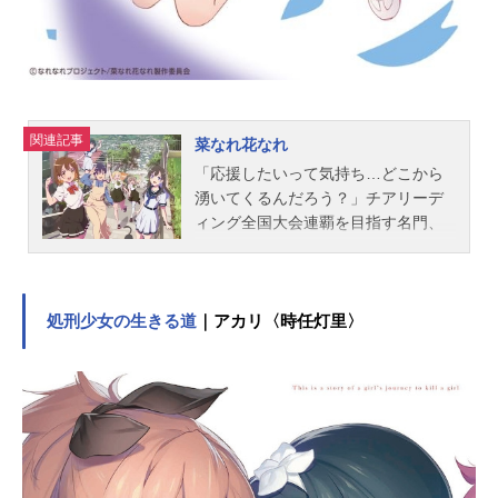
クセル...
関連記事
菜なれ花なれ
「応援したいって気持ち…どこから
湧いてくるんだろう？」チアリーデ
ィング全国大会連覇を目指す名門、
鷹ノ咲高校。1年生ながらにAチーム
を勝ちとった全中大会優勝経験者、
美空かなたは大会中のミスがきっか
けで飛べなくなってしまう。そんな
処刑少女の生きる道
｜アカリ〈時任灯里〉
ある日、かなたの目に飛び込んでき
たのは、電車と並んでビルからビル
へと飛び移るパルクール女子高生、
小父内涼葉だった。かなたと涼葉に
新体操お嬢様・詩音。ブラジルから
の帰国子女・杏那。杏那のクラスメ
イト、ヨガ哲学女子・穏花。そして