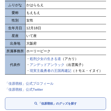
ふりがな
かはらもえ
愛称
もえもえ
性別
女性
生年月日
12月18日
星座
いて座
出身地
大阪府
所属事務所
ホーリーピーク
・
処刑少女の生きる道
（アカリ）
代表作
・
アンデッドアンラック
（出雲風子）
・
現実主義勇者の王国再建記
（トモエ・イヌイ）
「佳原萌枝」公式プロフィール
「佳原萌枝」公式Twitter
「佳原萌枝」のグッズを探す