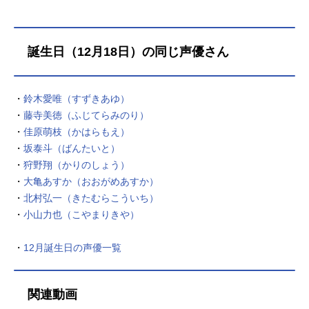
は、彼女が彼女を殺すための物語。
作品名処刑少女の生きる道放送形態T
Vアニメスケジュール2022年4月1日
誕生日（12月18日）の同じ声優さん
（金）～2022年6月17日（金）TOKY
OMXほか話数全12話キャスト処刑
人・メノウ：佐伯伊織迷い人・アカ
・
鈴木愛唯（すずきあゆ）
リ：佳原萌枝処刑人補佐・モモ：金
・
藤寺美徳（ふじてらみのり）
元寿子諸国漫遊の姫騎士・アーシュ
・
佳原萌枝（かはらもえ）
ナ：M・A・O無能力の《迷い人》・
ミツキ：内田雄馬導師（マスタ
・
坂泰斗（ばんたいと）
ー）・フレア：甲斐田裕子大司教・
・
狩野翔（かりのしょう）
オーウェル：久保田民絵マノン：石
・
大亀あすか（おおがめあすか）
見舞菜香パンデモニウム：春野杏シ
・
北村弘一（きたむらこういち）
シリア：渡辺明乃スタッフ原作：佐
・
小山力也（こやまりきや）
藤真登(GA文庫...
・
12月誕生日の声優一覧
関連動画