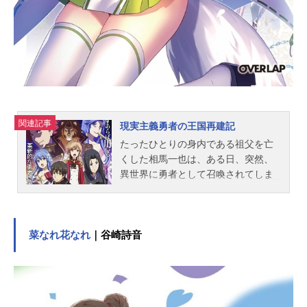
京里アサガオ：鈴代紗弓リンドウ：
小原好美タチアオイ：市ノ瀬加那ヒ
グルマ：峯田茉優ハギ：近藤玲奈シ
オ...
関連記事
現実主義勇者の王国再建記
たったひとりの身内である祖父を亡
くした相馬一也は、ある日、突然、
異世界に勇者として召喚されてしま
う。召喚された先は、まるで中世ヨ
ーロッパのようなエルフリーデン王
国であった。勇者どころか、ごくふ
つうの青年のソーマだが、持ち前の
菜なれ花なれ
｜谷崎詩音
合理的精神と現代知識から、次々と
新しい政策を打ち出し、傾きかけて
いた王国の財政政治体制を立て直し
ていく。ソーマと共に歩むのは、エ