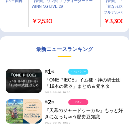
主義勇者の王国再
【音楽】ウマ娘 プリティーダービー
【音楽】『PoM
WINNING LIVE 29
「菜なれ花な
フルアルバム
￥2,530
￥3,300
最新ニュースランキング
1
第
位
マンガ・ラノベ
『ONE PIECE』イム様・神の騎士団
「19本の武器」まとめ＆元ネタ
2026-08-06 16:30
2
第
位
アニメ
『天幕のジャードゥーガル』もっと好
きになっちゃう歴史豆知識
2026-08-06 18:30