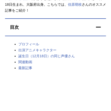
18日生まれ、大阪府出身。こちらでは、
佳原萌枝
さんのオススメ
アニメ映画一覧
実写化映画一覧
記事をご紹介！
今期アニメ曜日別一覧
目次
春アニメ
夏アニメ
秋アニメ
冬アニメ
プロフィール
出演アニメキャラクター
男性声優/女性声優一覧
誕生日（12月18日）の同じ声優さん
関連動画
FOLLOW US
最新記事