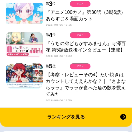
3
第
位
アニメ
『アニメ100カノ』第30話（3期6話）
あらすじ＆場面カット
2026-08-06 18:55
4
第
位
アニメ
『うちの弟どもがすみません』寺澤百
花 第5話放送後インタビュー【連載】
2026-08-06 12:00
5
第
位
アニメ
【考察・レビューその4】たい焼きは
カウントしてええんかな？｜『さよな
らララ』でララが食べた魚の数を数え
てみた
2026-08-06 12:30
ランキングを見る