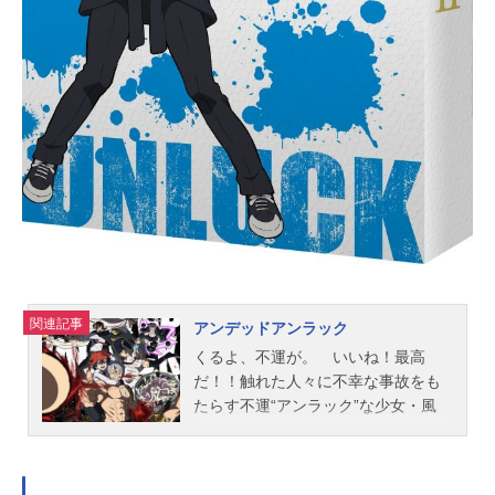
関連記事
アンデッドアンラック
くるよ、不運が。 いいね！最高
だ！！触れた人々に不幸な事故をも
たらす不運“アンラック”な少女・風
子。その特異な体質から一度は死を
覚悟した風子の前に、絶対に死ねな
い不死の体を持つ“アンデッド”のアン