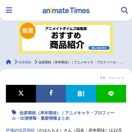
HOME
ランキング
アニメ
声優
ラジオ
みんなの声
グッズ
映画
animateTimes
佳原萌枝
佳原萌枝（岸本萌佳）｜アニメキャラ・プロフィール・出演情報・最新情報まとめ
更新：2024-12-16
マンガ・ラノベ
ゲーム・アプリ
音楽
コスプレ
2.5次元
配信・Vtuber
トレンド
無料マンガ
佳原萌枝（岸本萌佳）｜アニメキャラ・プロフィー
最新記事一覧
ル・出演情報・最新情報まとめ
アニメ記事一覧
声優記事一覧
声優
の
佳原萌枝
（かはらもえ）さん（旧名：岸本萌佳）は12月