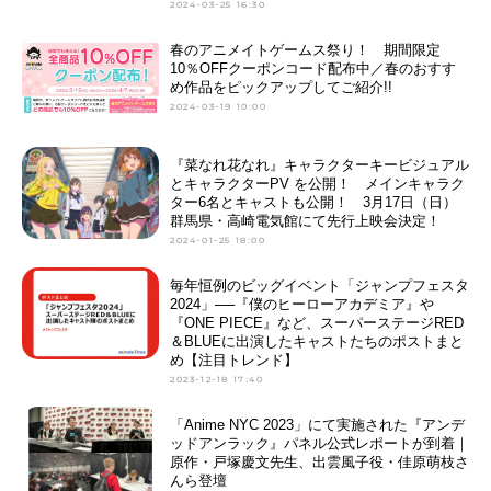
2024-03-25 16:30
春のアニメイトゲームス祭り！ 期間限定
10％OFFクーポンコード配布中／春のおすす
め作品をピックアップしてご紹介!!
2024-03-19 10:00
『菜なれ花なれ』キャラクターキービジュアル
とキャラクターPV を公開！ メインキャラク
ター6名とキャストも公開！ 3月17日（日）
群馬県・高崎電気館にて先行上映会決定！
2024-01-25 18:00
毎年恒例のビッグイベント「ジャンプフェスタ
2024」──『僕のヒーローアカデミア』や
『ONE PIECE』など、スーパーステージRED
＆BLUEに出演したキャストたちのポストまと
め【注目トレンド】
2023-12-18 17:40
「Anime NYC 2023」にて実施された『アンデ
ッドアンラック』パネル公式レポートが到着｜
原作・戸塚慶文先生、出雲風子役・佳原萌枝さ
んら登壇