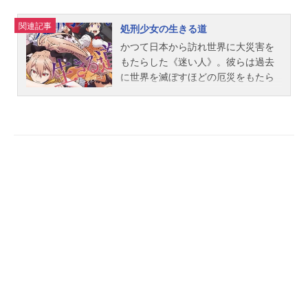
関連記事
処刑少女の生きる道
かつて日本から訪れ世界に大災害を
もたらした《迷い人》。彼らは過去
に世界を滅ぼすほどの厄災をもたら
したことから「禁忌指定」となり、
人知れず処刑する必要があった。
《迷い人》の処刑を生業とする《処
刑人》のメノウは、ある日、日本人
の少女・アカリと出会う。いつもの
ように任務を遂行しようとしたメノ
ウだが、アカリの〝とある能力“によ
り失敗に終わってしまう。アカリを
確実に処刑するため、彼女を連れ
て、いかなる異世界人をも討滅可能
な儀式場があるというガルムの大聖
堂を目指すメノウ。殺されるために
旅をしているとは知らず純粋に楽し
むアカリの姿に、メノウのなかで何
かが変わり始めていた。――これ