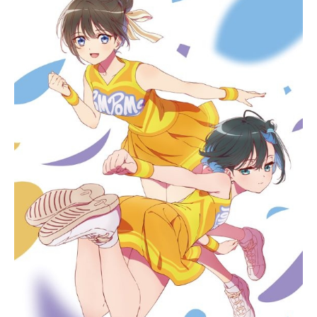
ルフリーデン王国の王女リーシア、
王国一の武を誇るダークエルフのア
イーシャ、怜悧な頭脳を持つハク
ヤ、大食いのポンチョ、歌姫のジュ
ナ、動物と意思疎通できる少女トモ
エなど、多才で個性的な仲間たち。
現代知識で窮地の王国を再生する異
世界内政ファンタジー、『現実主義
勇者の王国再建記』。いよいよ開
幕！作品名現実主義勇者の王国再建
記放送形態TVアニメスケジュール20
21年7月3日（土）～2021年9月25日
（土）TOKYOMX・BS11ほか話数全
13話キャストソーマ・カズヤ：小林
裕介リーシア・エルフリーデン：水
瀬いのりアイーシャ・ウドガルド：
長谷川育美ジュナ・ドーマ：上田麗
奈ハクヤ・クオンミン：興津和幸ト
モエ・イヌイ：岸本萌佳（佳原萌
枝）ポンチョ・パナコッタ：水中雅
章ゲオルグ・カーマイン：楠大典エ