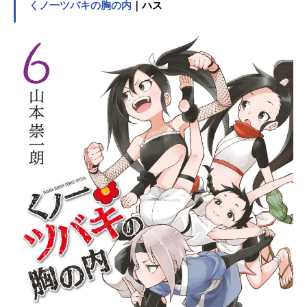
ディが現れる。彼は風子の力で“本当
くノ一ツバキの胸の内
｜ハス
の死”を得るため、彼女と行動を共に
することに。しかし、アンディと風
子のような異能の力を持つ【否定
者】を狙う謎の組織“ユニオン”が2人
の前に現れる。これは、二人が最高
の死を見つけるお話。作品名アンデ
ッドアンラック放送形態TVアニメス
ケジュール2023年10月6日（金）〜2
024年3月22日（金）MBS・TBSほか
話数全24話キャストアンディ：中村
悠一出雲風子：佳原萌枝シェン：花
江夏樹ボイド：乃村健次ジーナ：悠
木碧ジュイス：伊瀬茉莉也ビリー：
小山力也タチアナ：釘宮理恵トッ
プ：岡本信彦ニコ：遊佐浩二ムイ：
石川由依重野力：村瀬歩クローゼ
ス：福島潤アポカリプス：杉田智和
リップ：梶裕貴ラトラ：長谷川育美
ファン：森川智之クリード：安元洋
貴安野雲：内山夕実スタッフ原作：