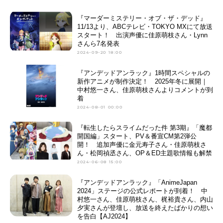
『マーダーミステリー・オブ・ザ・デッド』
11/13より、ABCテレビ・TOKYO MXにて放送
スタート！ 出演声優に佳原萌枝さん・Lynn
さんら7名発表
2024-09-20 18:00
『アンデッドアンラック』1時間スペシャルの
新作アニメが制作決定！ 2025年冬に展開｜
中村悠一さん、佳原萌枝さんよりコメントが到
着
2024-08-01 00:00
『転生したらスライムだった件 第3期』「魔都
開国編」スタート、PV＆番宣CM第2弾公
開！ 追加声優に金元寿子さん・佳原萌枝さ
ん・松岡禎丞さん、OP＆ED主題歌情報も解禁
2024-06-08 15:00
『アンデッドアンラック』「AnimeJapan
2024」ステージの公式レポートが到着！ 中
村悠一さん、佳原萌枝さん、梶裕貴さん、内山
夕実さんが登壇し、放送を終えたばかりの想い
を告白【AJ2024】