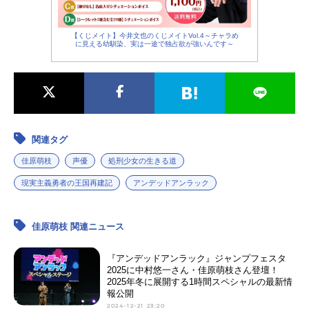
【くじメイト】今井文也のくじメイトVol.4～チャラめ
に見える幼馴染、実は一途で独占欲が強いんです～
関連タグ
佳原萌枝
声優
処刑少女の生きる道
現実主義勇者の王国再建記
アンデッドアンラック
佳原萌枝 関連ニュース
『アンデッドアンラック』ジャンプフェスタ
2025に中村悠一さん・佳原萌枝さん登壇！
2025年冬に展開する1時間スペシャルの最新情
報公開
2024-12-21 23:20