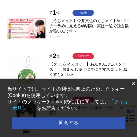
1
第
位
発売中
【くじメイト】今井文也のくじメイトVol.4～
チャラめに見える幼馴染、実は一途で独占欲
が強いんです～
￥1,100
2
第
位
予約受付中
【グッズ-マスコット】あんさんぶるスター
ズ！！ おまんじゅうにぎにぎマスコット ね
くすと2 Hbox
￥770
×
当サイトでは、サイトの利便性向上のため、クッキー
(Cookie)を使用しています。
3
第
位
予約受付中
サイトのクッキー(Cookie)の使用に関しては、
「クッキ
【フィギュア】るかっぷ 超かぐや姫！ 酒寄
ーポリシー」
をお読みください。
目次
彩葉
￥3,927
同意する