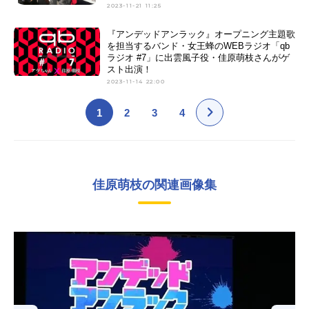
2023-11-21 11:25
『アンデッドアンラック』オープニング主題歌
を担当するバンド・女王蜂のWEBラジオ「qb
ラジオ #7」に出雲風子役・佳原萌枝さんがゲ
スト出演！
2023-11-14 22:00
1
2
3
4
佳原萌枝の関連画像集