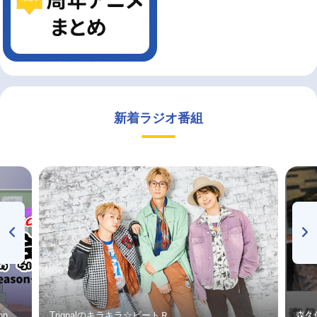
新着ラジオ番組
on
Trignalのキラキラ☆ビートＲ
森久