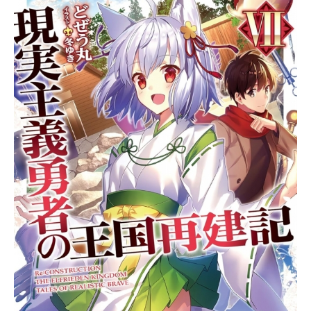
長である見習いくノ一のツバキは、
組の長（おさ）も認める忍術の使い
手で、周囲からも信頼を寄せられる
筆頭格でした。しかし、ツバキには
どうしても気になることが。それ
は、これまで見たことも、触れたこ
ともない“男”のこと。一度、お会いし
てみたい――考えれば考えるほど、
止まらない胸のうずき。あぁ、この
キモチ、どうしたら良いのですか!?
『からかい上手の高木さん』の作
者・山本崇一朗が送る、“男子禁制”く
ノ一コメディ漫画が、待望のアニメ
化！ 純情可憐なくノ一たちの、ほ
のぼのキュートな日常、はじまりま
す。作品名くノ一ツバキの胸の内放
送形態TVアニメスケジュール2022年
4月9日（土）～2022年7月3日（土）
TOKYOMXほか話数全13話キャスト
ツバキ：夏吉ゆうこサザンカ：根本