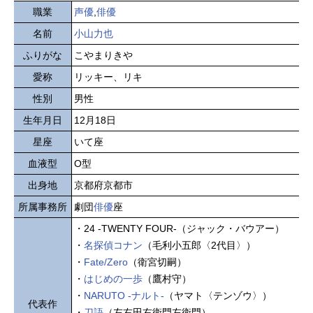
職業
声優
,
俳優
名前
小山力也
ふりがな
こやまりきや
愛称
リッキー、リキ
性別
男性
生年月日
12月18日
星座
いて座
血液型
O型
出身地
京都府京都市
所属事務所
劇団
俳優
座
・24 -TWENTY FOUR-（ジャック・バウアー）
・
名探偵コナン
（毛利小五郎〈2代目〉）
・
Fate/Zero
（衛宮切嗣）
・
はじめの一歩
（鷹村守）
・
NARUTO -ナルト-
（ヤマト〈テンゾウ〉）
代表作
・
刀語
（左右田右衛門左衛門）