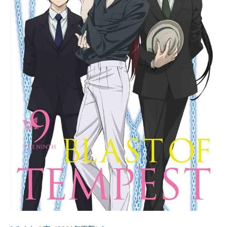
井孝宏一宮塔子：大久保瑠美百井兼
蔵：小山力也百井花音：日高里菜田
中さん：高橋美佳子田中譲二：柿原
徹也長谷部薫：小林ゆうスタッフ原
作：高津カリノ（掲載月刊「ビッグ
ガンガン」スクウェア・エニックス
刊）監督：山本靖貴脚本：下山健人
キャラクターデザイン：西位輝実音
楽：MONACA音響制作：HALFH・P
STUDIO音響監督：藤田亜紀子制作：
A-1Pictures製作：サーバント×サービ
ス製作委員会主題歌OP：「めいあい
へるぷゆー？」山神ルーシー（略）
（茅野愛衣）、三好紗耶（中原麻
衣）、千早恵（豊崎愛生）ED：「ハ
チミツ時間」山神ルーシー（略）
（茅野愛衣）、三好紗耶（中原麻
衣）、千早...