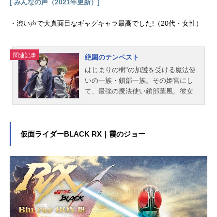
[ みんなの声（2021年更新）]
・渋い声で大真面目なギャグキャラ最高でした!（20代・女性）
関連記事
絶園のテンペスト
はじまりの樹"の加護を受ける魔法使
いの一族・鎖部一族。その姫宮にし
て、最強の魔法使い鎖部葉風。彼女
は"はじまりの樹"と対をなし、破壊の
力を司る"絶園の樹"を復活させようと
する同族の鎖部左門によって、無人
島に樽に詰められて置き去りにされ
仮面ライダーBLACK RX｜霞のジョー
てしまう。葉風が孤島から流したメ
ッセージを、妹・愛花を殺した犯人
に復讐を誓う少年・不破真広が拾
う。真広は犯人を魔法の力で見つけ
ることを条件に、葉風に協力する。
そして真広の親友で、愛花の恋人で
ある滝川吉野は、危機を真広に助け