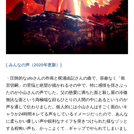
節2002秋アニメ(C)岸本斉史スコット
／集英社・テレビ東京・ぴえろ『NA
RUTO-ナルト-』公式サイト『NARU
TO-ナルト-』公式Twitter 「NARUTO
-ナルト-」のグッズを探す動画配信情
報【PR】※本ページは動画配信サー
ビスのプロモーションが含まれてい
ます。※詳細や最新の配信情...
[ みんなの声（2020年更新）]
・圧倒的なufoさんの作画と梶浦由記さんの曲で、容赦なく「衛
宮切嗣」の苦悩と絶望が描かれるその中で、特に感情を揺さぶっ
たのが小山さんの声でした。父の慈愛に満ちた面と殺し屋の冷徹
無比な面という両極端な顔もひとりの人間の中にあるというのが
声を通して伝わりました。個人的には小山さんはすごく面白いキ
ャラか24時間キレてる声をしているイメージだったので、あんな
に柔らかい優しい声や鋭利なナイフを突きつけられた様なゾッと
する程怖い声も、かっこよくて…ギャップでやられてしまいまし