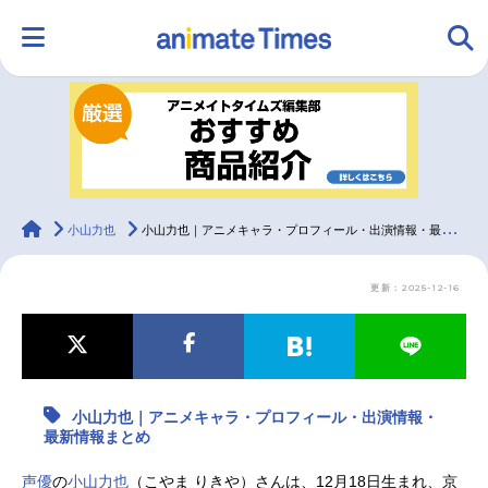
HOME
ランキング
アニメ
声優
ラジオ
みんなの声
グッズ
映画
animateTimes
小山力也
小山力也｜アニメキャラ・プロフィール・出演情報・最新情報まとめ
更新：2025-12-16
マンガ・ラノベ
ゲーム・アプリ
音楽
コスプレ
2.5次元
配信・Vtuber
トレンド
無料マンガ
小山力也｜アニメキャラ・プロフィール・出演情報・
最新記事一覧
最新情報まとめ
アニメ記事一覧
声優記事一覧
声優
の
小山力也
（こやま りきや）さんは、12月18日生まれ、京