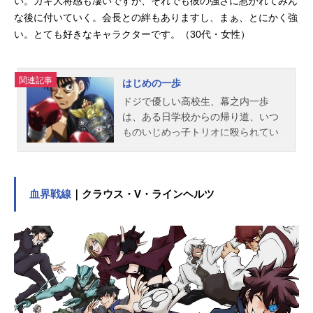
い。ガキ大将感も凄いですが、それでも彼の強さに惹かれてみん
な後に付いていく。会長との絆もありますし、まぁ、とにかく強
い。とても好きなキャラクターです。（30代・女性）
関連記事
はじめの一歩
ドジで優しい高校生、幕之内一歩
は、ある日学校からの帰り道、いつ
ものいじめっ子トリオに殴られてい
るところを、通りがかったプロボク
サー鷹村に助けられる。そして気を
失った一歩が気がついたのは、鷹村
の「鴨川ボクシングジム」だった。
血界戦線
｜クラウス・V・ラインヘルツ
鷹村に言われるままサンドバッグを
叩いた一歩。 サンドバッグは大き
く跳ね上がり、一歩の拳は血だらけ
に・・・。それはハードパンチャー
の証だった。やがて鷹村から借りた
ボクシングのビデオを何度も見続け
た一歩は「ボクサーになりたい…強