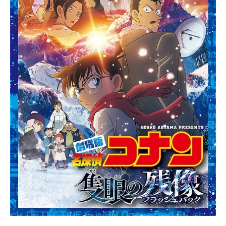
4月3日（月）～2006年9月25日
（月）チバテレビほか話数全26話キ
ャストハクオロ：小山力也エルル
ゥ：柚木涼香アルルゥ：沢城みゆき
トゥスクル：京田尚子オボロ：桐井
大介ユズハ：中原麻衣ドリィ／グラ
ァ：渡辺明乃テオロ：石川ひろあき
ソポク：雪野五月ベナウィ：浪川大
輔クロウ：小山剛志ウルトリィ：大
原さやかカミュ：釘宮理恵カルラ：
田中敦子トウカ：三宅華也ヌワン
ギ：吉野裕行スタッフ監督：小林智
樹シリーズ構成：上江洲誠キャラク
ターデザイン：中田正彦プロップデ
ザイン：深沢幸司美術監督：加藤賢
司色彩設計：大関たつ枝撮影監督：
水谷貴哉音響監督：明田川進アニメ
ーショ...