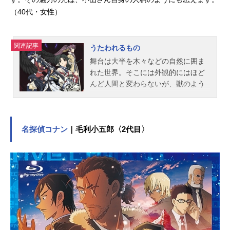
（40代・女性）
関連記事
うたわれるもの
舞台は大半を木々などの自然に囲ま
れた世界。そこには外観的にはほど
んど人間と変わらないが、獣のよう
な耳尾を持つ亜人間と呼ばれる人種
が住んでいた――。物語はとある辺
境の集落に暮らす、エルルゥが大怪
我を負って倒れていた仮面の青年を
名探偵コナン
｜毛利小五郎〈2代目〉
助けるところから始まる。幸いにも
一命を取り留めた青年だが、以前の
記憶を失っていた。彼はエルルゥの
祖母・トゥスクルに“ハクオロ”と名付
けられる。そしてこの出会いが彼ら
を数奇な運命へと導くことになるの
だった…。作品名うたわれるもの放
送形態TVアニメスケジュール2006年