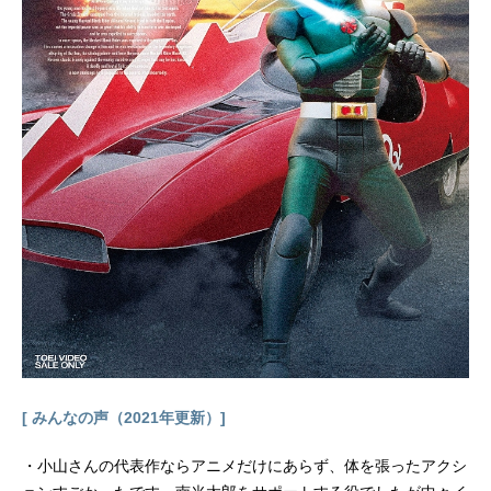
られたことから、その復讐劇に巻き
込まれることになる。作品名絶園の
テンペスト放送形態TVアニメスケジ
ュール2012年10月4日（木）～2013
年3月28日（木）毎日放送ほか話数全
24話キャスト滝川吉野：内山昂輝不
破真広：豊永利行鎖部葉風：沢城み
ゆき不破愛花：花澤香菜鎖部左門：
小山力也エヴァンジェリン山本：水
樹奈々星村潤一郎：野島裕史鎖部夏
村：諏訪部順一鎖部哲馬：吉野裕行
早河巧：浅沼晋太郎羽村めぐむ：梶
裕貴スタッフ原作：城平京・左有
秀・彩崎廉（掲載月刊｢少年ガンガ
ン｣スクウェア・エニックス刊）監
督：安藤真裕シリーズ構成：岡田麿
里キャラクターデザイン：斎藤恒徳
音楽...
[ みんなの声（2021年更新）]
・小山さんの代表作ならアニメだけにあらず、体を張ったアクシ