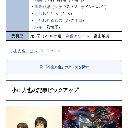
・
血界戦線
（クラウス・V・ラインヘルツ）
・
うしおととら
（とら）
・
うたわれるもの
（ハクオロ）
・
バキ
（烈海王）
受賞歴
第5回（2010年度）
声優アワード
富山敬賞
「小山力也」公式プロフィール
「小山力也」のグッズを探す
小山力也の記事ピックアップ