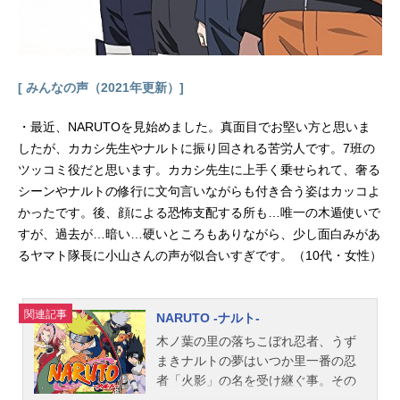
郎：井上和彦佐藤美和子：湯屋敦子
ジン：堀之紀ウォッカ：立木文彦
スタッフ原作：青山剛昌企画：諏訪
道彦チーフ・プロデューサー：松本
拓也 石山桂一プロデューサー：米
[ みんなの声（2021年更新）]
倉功人 寺島清晃アソシエイトプロ
デューサー：近藤秀峰監督：山本泰
・最近、NARUTOを見始めました。真面目でお堅い方と思いま
一郎音楽：大野克夫キャラクター・
したが、カカシ先生やナルトに振り回される苦労人です。7班の
デザイン...
ツッコミ役だと思います。カカシ先生に上手く乗せられて、奢る
シーンやナルトの修行に文句言いながらも付き合う姿はカッコよ
かったです。後、顔による恐怖支配する所も…唯一の木遁使いで
すが、過去が…暗い…硬いところもありながら、少し面白みがあ
るヤマト隊長に小山さんの声が似合いすぎです。（10代・女性）
関連記事
NARUTO -ナルト-
木ノ葉の里の落ちこぼれ忍者、うず
まきナルトの夢はいつか里一番の忍
者「火影」の名を受け継ぐ事。その
身に封印された尾獣「九尾の妖狐」