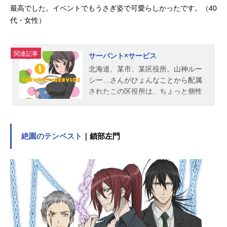
最高でした。イベントでもうさぎ姿で可愛らしかったです。（40
代・女性）
関連記事
サーバント×サービス
北海道、某市、某区役所。山神ルー
シー…さんがひょんなことから配属
されたこの区役所は、ちょっと個性
的かもしれない職員達ばかりが働く
区役所だった。そんな山神ルーシ
ー…と職員達が元気に秘密に活躍
（！？）する“お役所WORK”コメディ
絶園のテンペスト
｜鎖部左門
ー！！※実際の公務員とは、一切関
係ありません☆作品名サーバント×サ
ービス放送形態TVアニメスケジュー
ル2013年7月4日（木）～2013年9月
26日（木）朝日放送ほか話数全13話
キャスト山神ルーシー(略)：茅野愛衣
長谷部豊：鈴木達央三好紗耶：中原
麻衣千早恵：豊崎愛生一宮大志：櫻