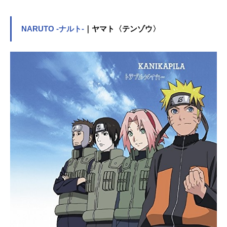
名乗り、幼なじみの毛利蘭とその
父・小五郎の探偵事務所に住みつ
き、数々の難事件をその推理力で解
NARUTO -ナルト-
｜ヤマト〈テンゾウ〉
決していく。「小さくなっても頭脳
は同じ。真実はいつもひとつ！」作
品名名探偵コナン放送形態TVアニメ
スケジュール1996年1月8日（月）～
毎週土曜18:00 読売テレビ・日本テ
レビほかキャスト江戸川コナン：高
山みなみ毛利小五郎：小山力也毛利
蘭：岡村明美工藤新一：山口勝平阿
笠博士：緒方賢一元太：高木渉光
彦：大谷育江歩美：岩居由希子灰原
哀：林原めぐみ服部平次：堀川りょ
う遠山和葉：宮村優子鈴木園子：松
井菜桜子京極真：檜山修之世良真
純：日髙のり子工藤優作：田中秀幸
工藤有希子：島本須美妃英理：高島
雅羅目暮警部：茶風林高木刑事：高
木渉千葉和伸：千葉一伸白鳥任三