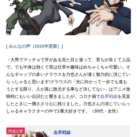
くなりたい!」と鷹村に決意を告げ
る・・・。作品名はじめの一歩放送
形態TVアニメシリーズはじめの一歩
スケジュール2000年10月3日（火）
～2002年3月26日（火）日本テレビ
ほか話数全75話キャスト幕之内一
歩：喜安浩平鷹村守：小山力也鴨川
[ みんなの声（2020年更新）]
会長：内海賢二青木勝：高木渉木村
達也：藤原啓治八木マネージャー：
・大男でマッチョで牙がある見た目と違って、育ちが良くて上品
中嶋聡彦スタッフ監督：西村聡助監
で、でも中身は熱くて実は仕草や趣味はめちゃくちゃ可愛い。そ
督：川村賢一企画：伊藤和明(NTV)
んなギャップの多いクラウスを力也さんが凄く魅力的に演じてい
伊藤梅男(VAP)企画協力：野内雅宏
らっしゃると思います!クラウスの「光に向かって一歩でも進も
今西陽介 西村浩 山口健二(週刊少
年マガジン編集部)プロデューサー：
うとする限り、人が真に敗北する事など決してない」はアニメ放
山下洋(NTV) 大島満(VAP) 田村学
映時にもいい台詞だと響きましたが、コロナ禍で
血界戦線
を見直
(VAP) 丸山正雄(マッドハウス)シリ
したときに一層ささり心に残りました。力也さんの演じていらっ
ーズ構成：浦畑達彦キャラクターデ
しゃるキャラクターの中で1番大好きです。（30代・女性）
ザイン：杉浦幸次総作画監督：神
志...
関連記事
血界戦線