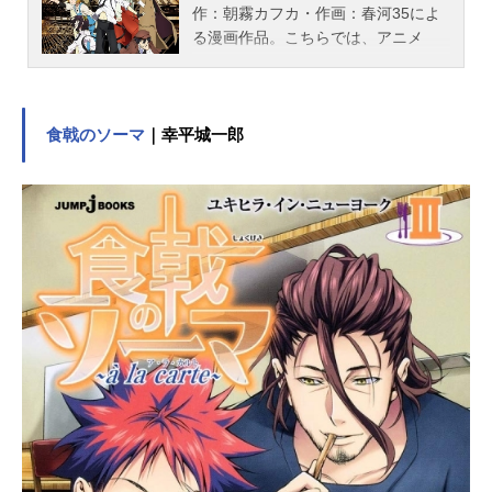
作：朝霧カフカ・作画：春河35によ
る漫画作品。こちらでは、アニメ
『文豪ストレイドッグス』シリーズ
のあらすじ、キャスト声優、スタッ
フ、オススメ記事をご紹介！
食戟のソーマ
｜幸平城一郎