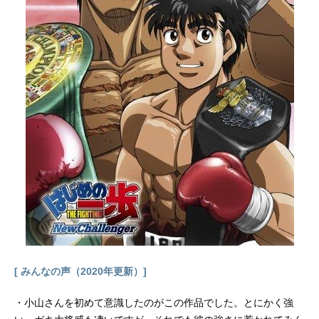
りな：種田梨沙田所恵：高橋未奈美
（髙橋ミナミ）水戸郁魅：石上静香
タクミ・アルディーニ：花江夏樹イ
サミ・アルディーニ：小野友樹新戸
緋沙子：大西沙織一色慧：櫻井孝宏
榊涼子：茅野愛衣吉野悠姫：内田真
礼伊武崎峻：村田太志丸井善二：小
林裕介スタッフ原作：附田祐斗・佐
伯俊協力：森崎友紀（集英社「週刊
少年ジャンプ」連載）監督：米たに
ヨシトモシリーズ構成：ヤスカワシ
ョウゴキャラクターデザイン：下谷
智之音響監督：明田川仁音楽：加藤
達也アニメーション制作：J.C.STAF
F主題歌OP1：「希望の唄」ウルトラ
タワーOP2：「ライジングレインボ
ウ」...
[ みんなの声（2020年更新）]
・小山さんを初めて意識したのがこの作品でした。とにかく強