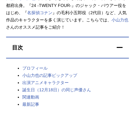
都府出身。『24 -TWENTY FOUR-』のジャック・バウアー役を
アニメ映画一覧
実写化映画一覧
はじめ、『
名探偵コナン
』の毛利小五郎役（2代目）など、人気
作品のキャラクターを多く演じています。こちらでは、
小山力也
今期アニメ曜日別一覧
さんのオススメ記事をご紹介！
春アニメ
夏アニメ
目次
秋アニメ
冬アニメ
男性声優/女性声優一覧
プロフィール
小山力也の記事ピックアップ
FOLLOW US
出演アニメキャラクター
誕生日（12月18日）の同じ声優さん
関連動画
最新記事