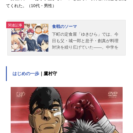
てくれた。（10代・男性）
関連記事
食戟のソーマ
下町の定食屋「ゆきひら」では、今
日も父・城一郎と息子・創真が料理
対決を繰り広げていた――。中学を
卒業したら実家「ゆきひら」で料理
の修行をし、父を越える料理人を目
指そうとしていた創真。だが突然の
休業、そして父の提案により、日本
はじめの一歩
｜鷹村守
屈指の料理学校「遠月茶寮料理學
園」（遠月学園）の編入試験を受け
ることに。そこは最高峰の料理人だ
けを育てる、卒業到達率10%以下の
超絶エリート校だった……。作品名
食戟のソーマ放送形態TVアニメスケ
ジュール2015年4月3日（金）～2015
年9月25日（金）TBSほか話数全24話
キャスト幸平創真：松岡禎丞薙切え