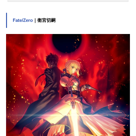
ゆえに孤独な過去を背負ったナルト
だが、サスケとサクラという仲間を
得、上忍カカシ率いる第七班の一員
Fate/Zero
｜衛宮切嗣
として任務をスタートさせた!!作品名
NARUTO-ナルト-放送形態TVアニメ
スケジュール2002年10月3日（木）
～2007年2月8日（木）テレビ東京系
話数全220話キャストうずまきナル
ト：竹内順子うちはサスケ：杉山紀
彰春野サクラ：中村千絵はたけカカ
シ：井上和彦うみのイルカ：関俊彦
木ノ葉丸：大谷育江三代目火影・猿
飛：柴田秀勝スタッフ原作：岸本斉
史（集英社「週刊少年ジャンプ」連
載）監督：伊達勇登シリーズ構成：
隅沢克之キャラクターデザイン：西
尾鉄也 鈴木博文美術：高田茂祝音
楽：六三四プロジェクト 増田俊郎
アニメーション制作：studioぴえろ
（スタジオぴえろ）公開開始年＆季