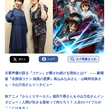
タグ画像まとめ
シェア
ポスト
主要声優が語る『コナン』が愛され続ける理由とは!? ――劇場
版『名探偵コナン 純黒の悪夢』高山みなみさん・山崎和佳奈さ
ん・小山力也さんインタビュー
秋アニメ『からくりサーカス』植田千尋さん＆小山力也さんイン
タビュー｜人間が生きる意味って何だろう？ 人生のバイブルが
ここにはある！