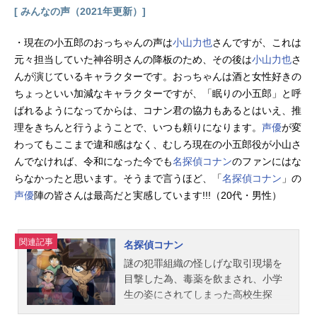
[ みんなの声（2021年更新）]
・現在の小五郎のおっちゃんの声は
小山力也
さんですが、これは
元々担当していた神谷明さんの降板のため、その後は
小山力也
さ
んが演じているキャラクターです。おっちゃんは酒と女性好きの
ちょっといい加減なキャラクターですが、「眠りの小五郎」と呼
ばれるようになってからは、コナン君の協力もあるとはいえ、推
理をきちんと行うようことで、いつも頼りになります。
声優
が変
わってもここまで違和感はなく、むしろ現在の小五郎役が小山さ
んでなければ、令和になった今でも
名探偵コナン
のファンにはな
らなかったと思います。そうまで言うほど、「
名探偵コナン
」の
声優
陣の皆さんは最高だと実感しています!!!（20代・男性）
関連記事
名探偵コナン
謎の犯罪組織の怪しげな取引現場を
目撃した為、毒薬を飲まされ、小学
生の姿にされてしまった高校生探
偵・工藤新一。彼は江戸川コナンと