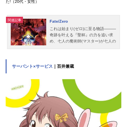
た!（20代・女性）
関連記事
Fate/Zero
これは始まり(ゼロ)に至る物語―――
奇跡を叶える『聖杯』の力を追い求
め、七人の魔術師(マスター)が七人の
英霊(サーヴァント)を召喚し、最後の
一人になるまで戦いを繰り広げる究
極の決闘劇……聖杯戦争。三度(みた
び)、決着を先送りにされたその闘争
サーバント×サービス
｜百井兼蔵
に、今また4度目の火蓋が切って落と
される。それぞれに勝利への悲願を
託し、冬木と呼ばれる戦場へと馳せ
参じる魔術師たち。だがその中でた
だ独り、己の戦いに意味を見出せな
い男がいた。彼の名は――言峰綺
礼。運命の導きを解せぬまま、綺礼
は迷い、問い続ける。なぜ令呪がこ
の自分に授けられたのか、と。だが