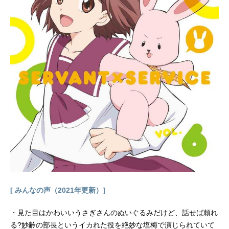
戦いの運命は、やがて綺礼を一人の
宿敵と巡り合わせることになる。そ
れが――衛宮切嗣。誰よりも苛烈
に、誰よりも容赦なく、奇跡の聖杯
を求め欲する男だった。作品名Fate/
Zero放送形態TVアニメシリーズFate
シリーズスケジュール第1クール：20
11年9月30日（金）～2011年12月23
日（金）第2クール：2012年4月6日
（金）～2012年6月23日（金）TOKY
OMXほか話数全25話キャスト衛宮切
嗣：小山力也セイバー：川澄綾子ア
イリスフィール：大原さやか遠坂時
臣：速水奨アーチャー：関智一言峰
綺礼：中田譲治アサシン：阿部彬名
ケイネス・エルメロイ・アーチボル
ト...
[ みんなの声（2021年更新）]
・見た目はかわいいうさぎさんのぬいぐるみだけど、話せば頼れ
る?妙齢の部長というイカれた役を絶妙な塩梅で演じられていて