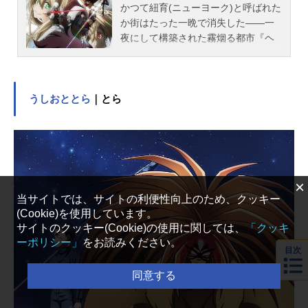
かつて紐育(ニューヨーク)と呼ばれた
か街はたった一晩で消失した――一
夜にして構築された霧烟る都市『ヘ
ルサレム・ロット』空想上の産物と
して描かれていた『異世界』を現実
に繋げている街。その全貌は、未だ
人知の及ばぬ向こう側であり霧の深
うしおととら
｜とら
淵を見る事は叶わない。人では起こ
しえない奇跡を実現するこの地は今
後千年の世界の覇権を握る場所とも
例えられ様々な思惑を持つ者達が跳
梁跋扈する街となる。そんな世界の
×
均衡を保つ為に暗躍する組織があっ
当サイトでは、サイトの利便性向上のため、クッキー
た。その名は「秘密結社・ライブ
(Cookie)を使用しています。
ラ」少年・レオは、ふとしたきっか
サイトのクッキー(Cookie)の使用に関しては、
「クッキ
けからライブラの一員となるのだ
ーポリシー」
をお読みください。
が…作品名血界戦線放送形態TVアニ
目次
メスケジュール2015年4月4日（土）
同意する
～7月4日（土）毎日放送ほか※最終
回（12話）2015年10月3日（土）放