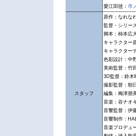
愛江田毬：
市
原作：なれな
監督・シリー
脚本：柿本広
キャラクター
キャラクター
色彩設計：中
美術監督：竹田
3D監督：鈴木
撮影監督：朝
スタッフ
編集：梅津朋
音楽：谷ナオキ
音響監督：伊
音響制作：HALF
音楽プロデュ
劇伴・挿入歌音楽