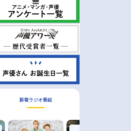
新着ラジオ番組