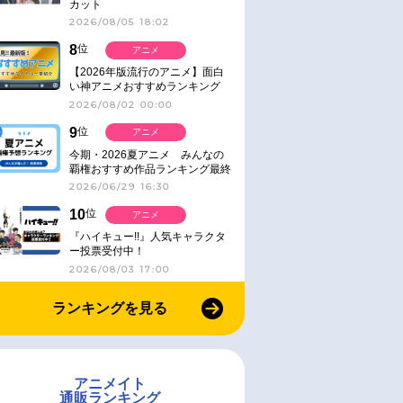
カット
2026/08/05 18:02
8
位
アニメ
【2026年版流行のアニメ】面白
い神アニメおすすめランキング
【名作・話題作】｜ジャンル別人
2026/08/02 00:00
気作品をピックアップ
9
位
アニメ
今期・2026夏アニメ みんなの
覇権おすすめ作品ランキング最終
結果発表！
2026/06/29 16:30
10
位
アニメ
『ハイキュー!!』人気キャラクタ
ー投票受付中！
2026/08/03 17:00
ランキングを見る
アニメイト
通販ランキング