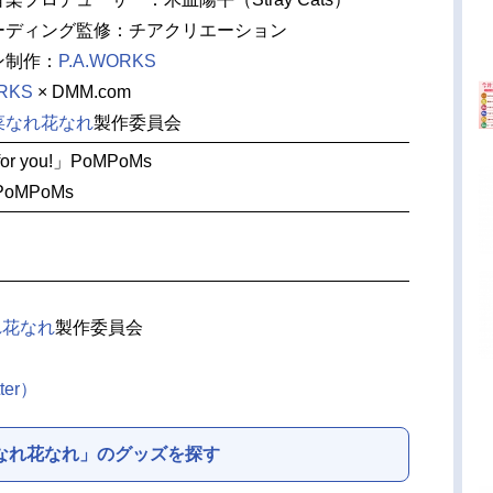
ーディング監修：チアクリエーション
ン制作：
P.A.WORKS
ORKS
× DMM.com
菜なれ花なれ
製作委員会
or you!」PoMPoMs
PoMPoMs
れ花なれ
製作委員会
er）
なれ花なれ」のグッズを探す