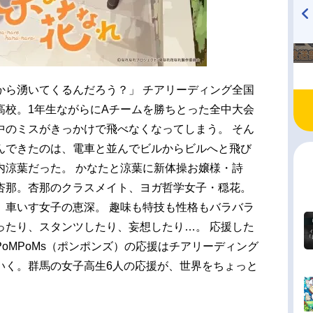
TVアニメ『戦隊大失格』
ハイキュー!! 烏野高校放送部!
radio 大直会 2nd season
から湧いてくるんだろう？」 チアリーディング全国
高校。1年生ながらにAチームを勝ちとった全中大会
中のミスがきっかけで飛べなくなってしまう。 そん
んできたのは、電車と並んでビルからビルへと飛び
内涼葉だった。 かなたと涼葉に新体操お嬢様・詩
杏那。杏那のクラスメイト、ヨガ哲学女子・穏花。
、車いす女子の恵深。 趣味も特技も性格もバラバラ
ったり、スタンツしたり、妄想したり…。 応援した
oMPoMs（ポンポンズ）の応援はチアリーディング
いく。群馬の女子高生6人の応援が、世界をちょっと