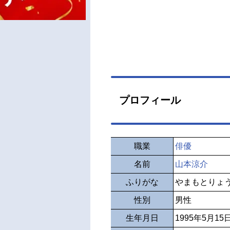
プロフィール
職業
俳優
名前
山本涼介
ふりがな
やまもとりょ
性別
男性
生年月日
1995年5月15