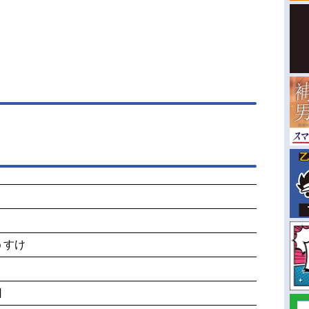
うすけ
日