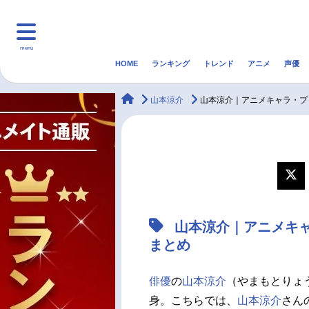
menu
HOME
ランキング
トレンド
アニメ
声優
HOME
ランキング
アニ
animateTimes
山本涼介
山本涼介｜アニメキャラ・プ
マンガ・ラノベ
ゲーム・アプリ
音楽
最新記事一覧
アニメ記事一覧
山本涼介｜アニメキ
声優記事一覧
まとめ
俳優
の
山本涼介
（やまもとりょう
身。こちらでは、
山本涼介
さん