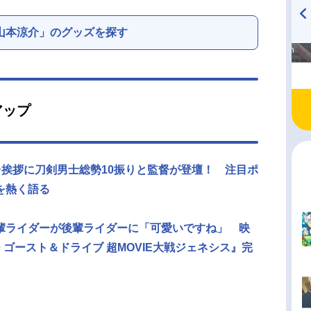
山本涼介」のグッズを探す
高橋美紀のおんぷの気持ち
TVアニメ『戦隊大失格』
♪ in アニメイトタイムズ
radio 大直会 2nd season
アップ
台挨拶に刀剣男士総勢10振りと監督が登壇！ 注目ポ
を熱く語る
輩ライダーが後輩ライダーに「可愛いですね」 映
 ゴースト＆ドライブ 超MOVIE大戦ジェネシス』完