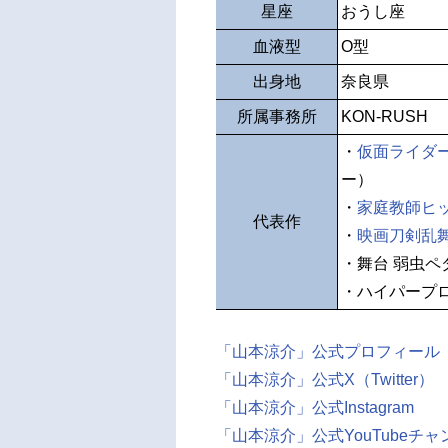
星座
おうし座
血液型
O型
出身地
奈良県
所属事務所
KON-RUSH
・
仮面ライダ
ー）
・
家庭教師ヒット
代表作
・
映画刀剣乱舞
・舞台 弱虫ペ
・ハイパープロ
「山本涼介」公式プロフィール
「山本涼介」公式X（Twitter）
「山本涼介」公式Instagram
「山本涼介」公式YouTubeチャ