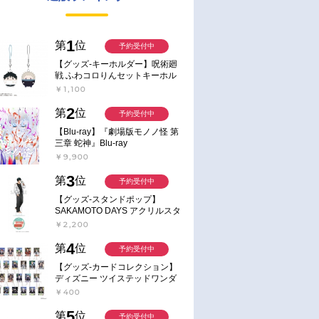
1
第
位
予約受付中
【グッズ-キーホルダー】呪術廻
戦 ふわコロりんセットキーホル
ダー【アニメイト特典付】
￥1,100
2
第
位
予約受付中
【Blu-ray】『劇場版モノノ怪 第
三章 蛇神』Blu-ray
￥9,900
3
第
位
予約受付中
【グッズ-スタンドポップ】
SAKAMOTO DAYS アクリルスタ
ンド～Sunny Afternoon～ 4.南雲
￥2,200
4
第
位
予約受付中
【グッズ-カードコレクション】
ディズニー ツイステッドワンダ
ーランド ランダムカードコレク
￥400
ション クラブ・ウェアver.
5
第
位
予約受付中