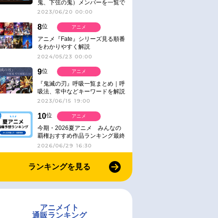
鬼、下弦の鬼）メンバーを一覧で
紹介＆解説（登場鬼の情報まと
2023/06/20 00:00
め）
8
位
アニメ
アニメ『Fate』シリーズ見る順番
をわかりやすく解説
2024/05/23 00:00
9
位
アニメ
『鬼滅の刃』呼吸一覧まとめ｜呼
吸法、常中などキーワードを解説
2023/06/15 19:00
10
位
アニメ
今期・2026夏アニメ みんなの
覇権おすすめ作品ランキング最終
結果発表！
2026/06/29 16:30
ランキングを見る
アニメイト
通販ランキング