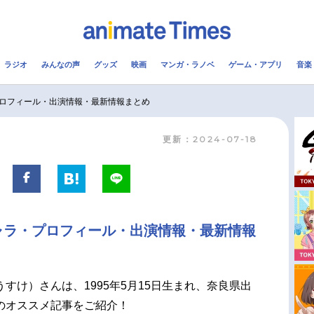
ラジオ
みんなの声
グッズ
映画
マンガ・ラノベ
ゲーム・アプリ
音楽
メ
声優
ラジオ
み
ロフィール・出演情報・最新情報まとめ
更新：2024-07-18
コスプレ
2.5次元
配信
アニメ映画一覧
今期アニメ曜日別一覧
実写化映画一覧
春アニメ
ャラ・プロフィール・出演情報・最新情報
男性声優/女性声優一覧
夏アニメ
FOLLOW US
すけ）さんは、1995年5月15日生まれ、奈良県出
のオススメ記事をご紹介！