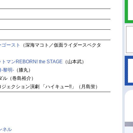
ーゴースト
（深海マコト／仮面ライダースペクタ
マンREBORN! the STAGE
（山本武）
-黎明-
（膝丸）
ダル（巻島裕介）
ジェクション演劇 「ハイキュー!!」（月島蛍）
ンネル