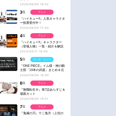
2026/08/05 18:02
3
位
アニメ
『ハイキュー!!』人気キャラクタ
ー投票受付中！
2026/08/03 17:00
4
位
アニメ
『ハイキュー!!』キャラクター
（登場人物）一覧・紹介＆解説
2024/03/11 16:00
5
位
マンガ・ラノベ
『ONE PIECE』イム様・神の騎
士団「19本の武器」まとめ＆元
ネタ
2026/08/06 16:30
6
位
アニメ
『無職転生Ⅲ』第7話あらすじ＆
場面カット
2026/08/05 19:01
7
位
アニメ
『鬼滅の刃』十二鬼月（上弦の