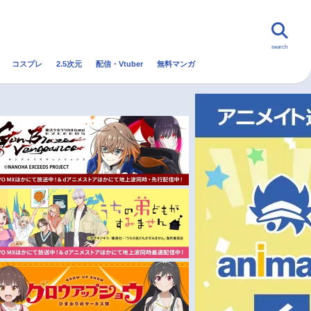
search
コスプレ
2.5次元
配信・Vtuber
無料マンガ
んなの声
グッズ
映画
・Vtuber
トレンド
無料マンガ
秋アニメ
冬アニメ