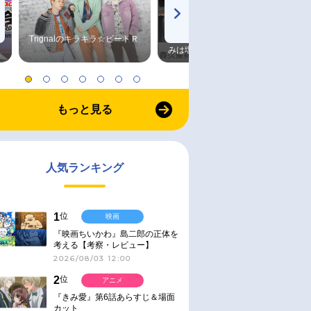
Trignalのキラキラ☆ビートＲ
森久保祥太郎×浪川大輔 つま
みは塩だけ
もっと見る
人気ランキング
1
位
映画
『映画ちいかわ』島二郎の正体を
考える【考察・レビュー】
2026/08/03 12:00
2
位
アニメ
『きみ愛』第6話あらすじ＆場面
カット