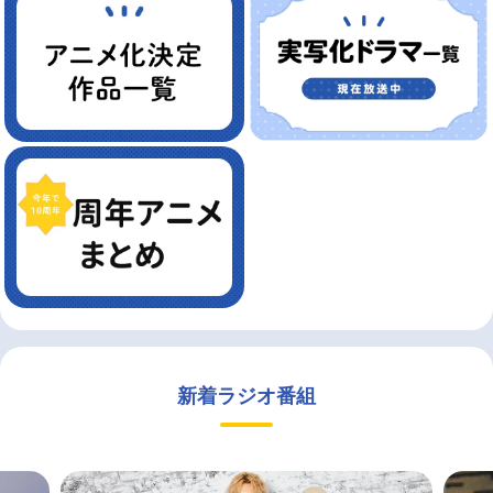
新着ラジオ番組