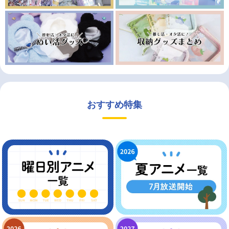
おすすめ特集