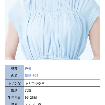
職業
声優
名前
福積沙耶
ふりがな
ふくづみさや
性別
女性
生年月日
9月26日
星座
てんびん座