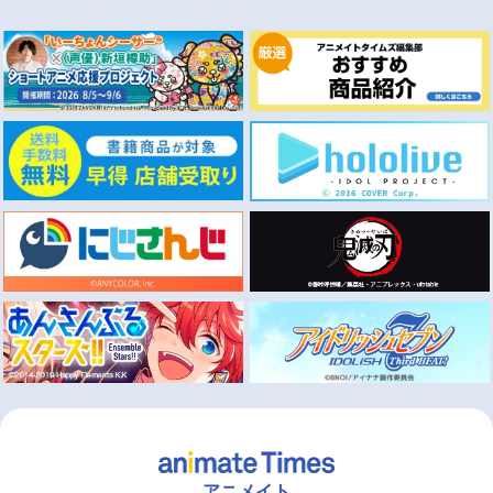
アニメイト