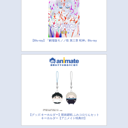
【Blu-ray】『劇場版モノノ怪 第三章 蛇神』Blu-ray
【グッズ-キーホルダー】呪術廻戦 ふわコロりんセット
キーホルダー【アニメイト特典付】