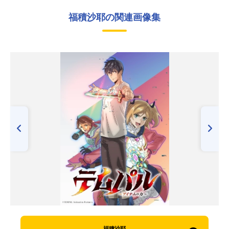
福積沙耶の関連画像集
福積沙耶