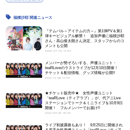
福積沙耶 関連ニュース
『テムパル～アイテムの力～』第1弾PV＆第1
弾キービジュアル解禁！ 追加声優に福積沙耶
さん・高山俊太朗さん決定、スタッフからのコ
メントも公開
2026-07-04 12:00
メンバーが勢ぞろいする、声優ユニット・
teaRLoveのラストライブが12月10日開催！
チケット＆配信情報、グッズ情報が公開!!
2022-12-08 12:00
★チケット販売中★ 女性声優ユニット
「teaRLove（ティアラブ）」が、代アニLive
ステーションでトーク＆ミニライブを10月9日
開催！ フルメンバーでお届け!!
2022-09-30 18:00
ライブ初披露曲もあり！ 9月25日に開催され
る若手女性声優ユニット「teaRLove（ティア