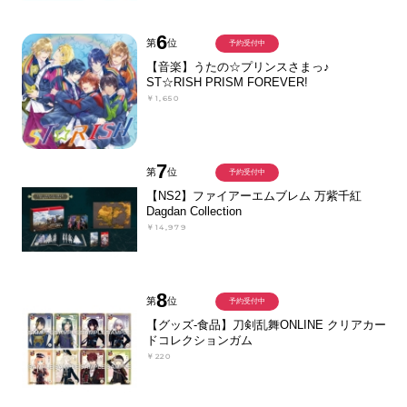
6
第
位
予約受付中
【音楽】うたの☆プリンスさまっ♪
ST☆RISH PRISM FOREVER!
￥1,650
7
第
位
予約受付中
【NS2】ファイアーエムブレム 万紫千紅
Dagdan Collection
￥14,979
8
第
位
予約受付中
【グッズ-食品】刀剣乱舞ONLINE クリアカー
ドコレクションガム
￥220