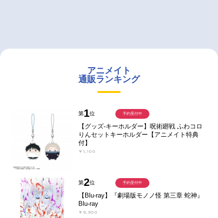
アニメイト
通販ランキング
1
第
位
予約受付中
【グッズ-キーホルダー】呪術廻戦 ふわコロ
りんセットキーホルダー【アニメイト特典
付】
￥1,100
2
第
位
予約受付中
【Blu-ray】『劇場版モノノ怪 第三章 蛇神』
Blu-ray
￥9,900