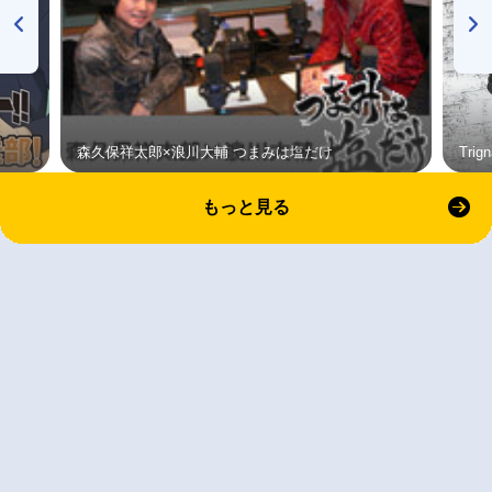
森久保祥太郎×浪川大輔 つまみは塩だけ
Tri
もっと見る