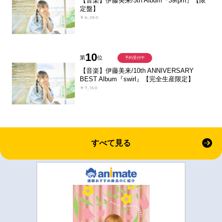
【音楽】伊藤美来/5th Album『39rpm』【限
定盤】
￥6,050
10
第
位
予約受付中
【音楽】伊藤美来/10th ANNIVERSARY
BEST Album『swirl』【完全生産限定】
￥7,150
すべて見る