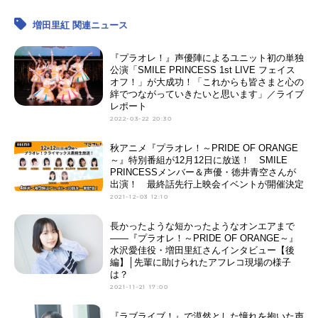
増田里紅 関連ニュース
『プラオレ！』声優陣によるユニット初の単独
公演「SMILE PRINCESS 1st LIVE フェイス
オフ！」が大成功！「これからも皆さまと心の
絆でつながっていきたいと思います」／ライブ
レポート
2022-03-22 20:30
秋アニメ『プラオレ！～PRIDE OF ORANGE
～』特別番組が12月12日に放送！ SMILE
PRINCESSメンバー＆声優・徳井青空さんが
出演！ 最終話先行上映会イベントが開催決定
2021-12-03 12:10
長かったような短かったようなオンエアまで
――『プラオレ！～PRIDE OF ORANGE～』
水沢愛佳役・増田里紅さんインタビュー【後
編】│先輩に助けられたアフレコ現場の様子
は？
2021-11-21 17:00
『ラブライブ！』で漠然とした憧れを抱いた声