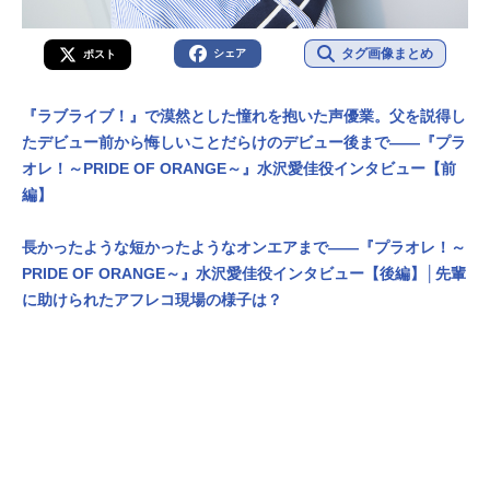
タグ画像まとめ
シェア
ポスト
『ラブライブ！』で漠然とした憧れを抱いた声優業。父を説得し
たデビュー前から悔しいことだらけのデビュー後まで――『プラ
オレ！～PRIDE OF ORANGE～』水沢愛佳役インタビュー【前
編】
長かったような短かったようなオンエアまで――『プラオレ！～
PRIDE OF ORANGE～』水沢愛佳役インタビュー【後編】│先輩
に助けられたアフレコ現場の様子は？