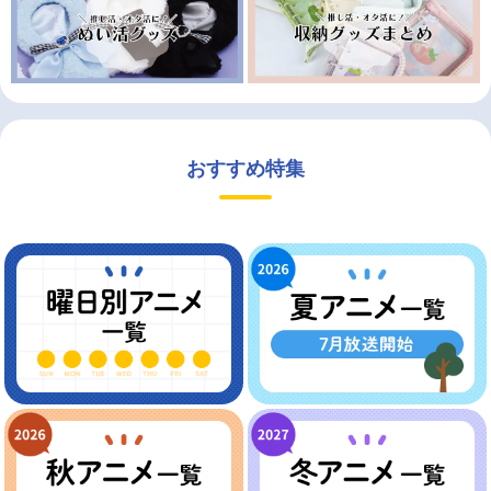
おすすめ特集