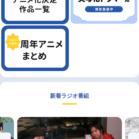
新着ラジオ番組