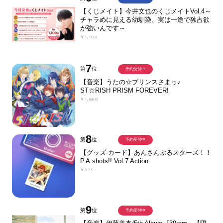
【くじメイト】今井文也のくじメイトVol.4～
チャラめに見える幼馴染、実は一途で独占欲
が強いんです～
￥1,100
7
第
位
予約受付中
【音楽】うたの☆プリンスさまっ♪
ST☆RISH PRISM FOREVER!
￥1,650
8
第
位
予約受付中
【グッズ-カード】あんさんぶるスターズ！！
P.A.shots!! Vol.7 Action
￥275
9
第
位
予約受付中