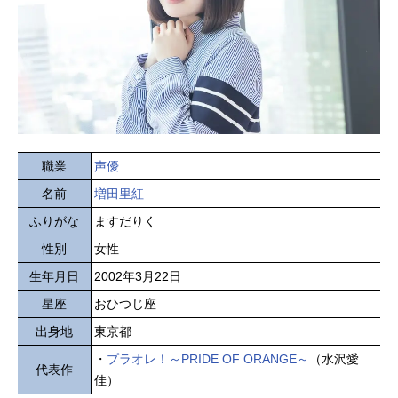
職業
声優
名前
増田里紅
ふりがな
ますだりく
性別
女性
生年月日
2002年3月22日
星座
おひつじ座
出身地
東京都
・
プラオレ！～PRIDE OF ORANGE～
（水沢愛
代表作
佳）