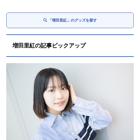
「増田里紅」のグッズを探す
増田里紅の記事ピックアップ