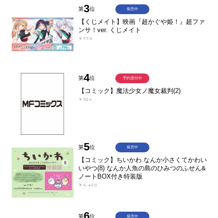
3
第
位
発売中
【くじメイト】映画『超かぐや姫！』超ファ
ンサ！ver. くじメイト
￥770
4
第
位
予約受付中
【コミック】魔法少女ノ魔女裁判(2)
￥924
5
第
位
発売中
【コミック】ちいかわ なんか小さくてかわい
いやつ(8) なんか人魚の島のひみつのふせん&
ノートBOX付き特装版
￥4,400
6
第
位
発売中