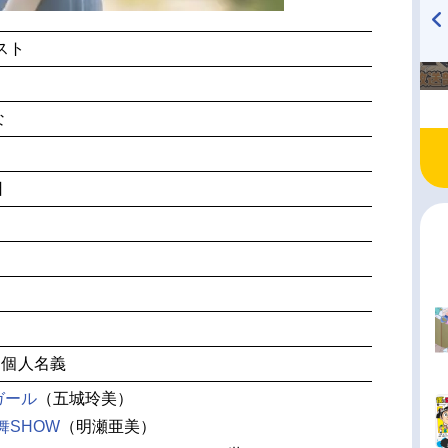
スト
TVアニメ『戦隊大失格』
ハイキュー!! 烏野高校放送部!
radio 大直会 2nd season
な
日
 個人名義
ガール
（五城玲美）
舞SHOW
（明瀬亜美）