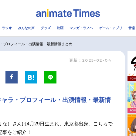
ラジオ
みんなの声
グッズ
映画
マンガ・ラノベ
ゲーム・アプリ
音楽
メ
声優
ラジオ
み
・プロフィール・出演情報・最新情報まとめ
更新：2025-02-04
コスプレ
2.5次元
配信
アニメ映画一覧
今期アニメ曜日別一覧
実写化映画一覧
春アニメ
キャラ・プロフィール・出演情報・最新情
男性声優/女性声優一覧
夏アニメ
FOLLOW US
りな）さんは4月29日生まれ、東京都出身。こちらで
記事をご紹介！