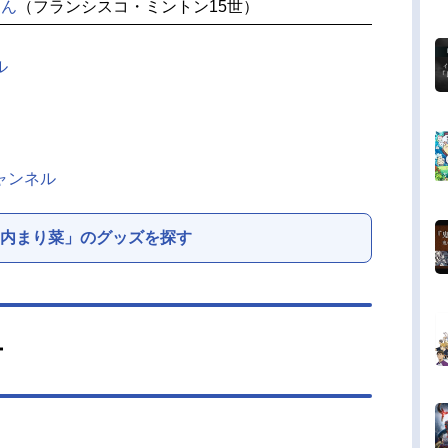
りん
（フランシスコ・ミントン15世）
ル
チャンネル
内まり菜」のグッズを探す
ー