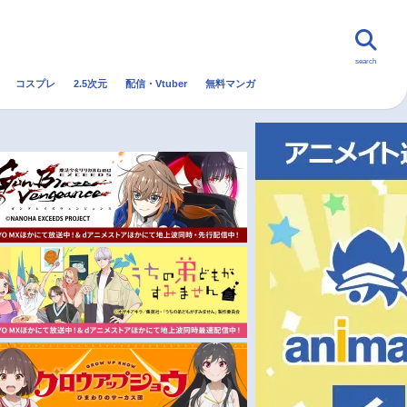
search
コスプレ
2.5次元
配信・Vtuber
無料マンガ
んなの声
グッズ
映画
・Vtuber
トレンド
無料マンガ
秋アニメ
冬アニメ