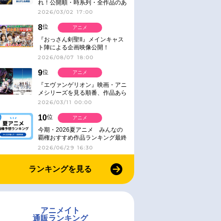
れ！公開順・時系列・全作品のあ
らすじをまとめました
2026/03/02 17:00
8
位
アニメ
『おっさん剣聖II』メインキャス
ト陣による企画映像公開！
2026/08/07 18:00
9
位
アニメ
『エヴァンゲリオン』映画・アニ
メシリーズを見る順番、作品あら
すじ解説【シリーズ30周年】
2026/03/11 00:00
10
位
アニメ
今期・2026夏アニメ みんなの
覇権おすすめ作品ランキング最終
結果発表！
2026/06/29 16:30
ランキングを見る
アニメイト
通販ランキング