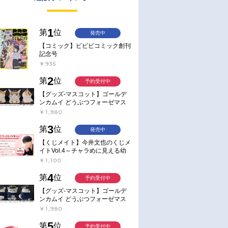
1
第
位
発売中
【コミック】ビビビコミック創刊
記念号
￥935
2
第
位
予約受付中
【グッズ-マスコット】ゴールデ
ンカムイ どうぶつフォーゼマス
コット 4.尾形百之助【再販】
￥1,980
3
第
位
発売中
【くじメイト】今井文也のくじメ
イトVol.4～チャラめに見える幼
馴染、実は一途で独占欲が強いん
￥1,100
です～
4
第
位
予約受付中
【グッズ-マスコット】ゴールデ
ンカムイ どうぶつフォーゼマス
コット 5.月島軍曹【再販】
￥1,980
5
第
位
予約受付中