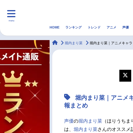
menu
HOME
ランキング
トレンド
アニメ
声優
HOME
ランキング
アニ
animateTimes
堀内まり菜
堀内まり菜｜アニメキャラ
マンガ・ラノベ
ゲーム・アプリ
音楽
最新記事一覧
アニメ記事一覧
堀内まり菜｜アニメ
声優記事一覧
報まとめ
声優
の
堀内まり菜
（ほりうちま
は、
堀内まり菜
さんのオススメ