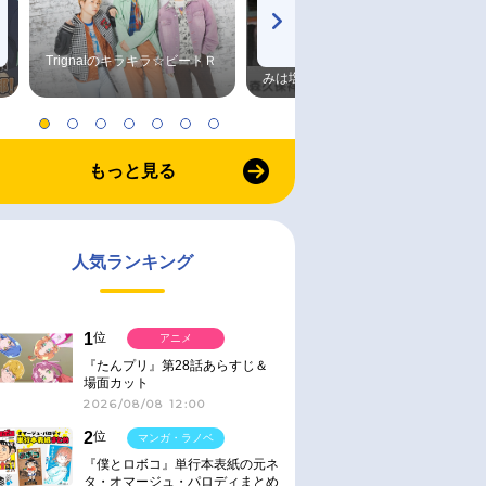
Trignalのキラキラ☆ビートＲ
森久保祥太郎×浪川大輔 つま
みは塩だけ
もっと見る
人気ランキング
1
位
アニメ
『たんプリ』第28話あらすじ＆
場面カット
2026/08/08 12:00
2
位
マンガ・ラノベ
『僕とロボコ』単行本表紙の元ネ
タ・オマージュ・パロディまとめ