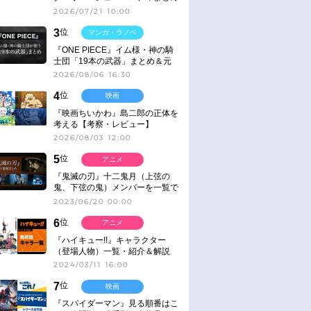
2026/07/21 10:00
3
位
マンガ・ラノベ
『ONE PIECE』イム様・神の騎
士団「19本の武器」まとめ＆元
ネタ
2026/08/06 16:30
4
位
映画
『映画ちいかわ』島二郎の正体を
考える【考察・レビュー】
2026/08/03 12:00
5
位
アニメ
『鬼滅の刃』十二鬼月（上弦の
鬼、下弦の鬼）メンバーを一覧で
紹介＆解説（登場鬼の情報まと
2023/06/20 00:00
め）
6
位
アニメ
『ハイキュー!!』キャラクター
（登場人物）一覧・紹介＆解説
2024/03/11 16:00
7
位
映画
『スパイダーマン』見る順番はこ