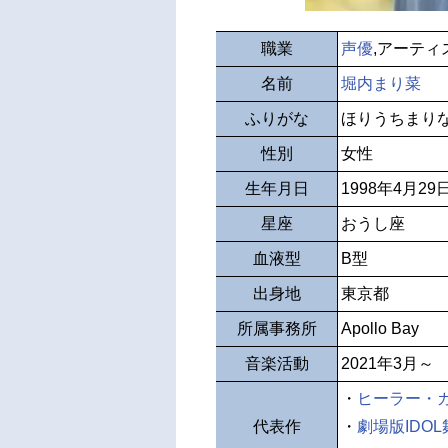
職業
声優
,アーティ
名前
堀内まり菜
ふりがな
ほりうちまり
性別
女性
生年月日
1998年4月29
星座
おうし座
血液型
B型
出身地
東京都
所属事務所
Apollo Bay
音楽活動
2021年3月～
・
ヒーラー・
代表作
・
劇場版IDOL