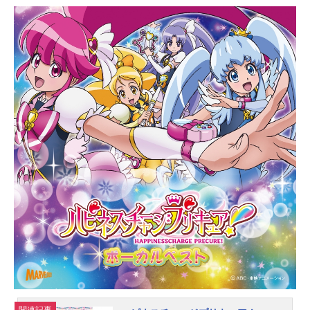
いの怠け者で女好きという、およそ
軍人とはかけ離れた人物だ。幼馴染
であるヤトリシノ・イグセムととも
に高等士官試験を受けていた彼は、
二次試験への送迎船で、看護学校出
身のハローマ・ベッケル、旧軍閥名
家のマシュー・テトジリチ、そして
ヤトリと同じく忠義の御三家の一
角、レミオン家のトルウェイ・レミ
オンと出会うこととなる。道中、彼
らと賑やかな時間を過ごしていたそ
の時、突如船が座礁する。総員退艦
となり脱出する5人……だが、そこで
一人の少女が船から海へ落ちる姿が
目に入る。ためらわず、大荒れの海
に飛び込むイクタ。そして、彼は少
女の小さな手を握った。時に帝暦905
年。それが後に常怠常勝の智将と呼
ばれた男と、帝国最後の女王と呼ば
れた女の初めての邂逅。“約束された
敗北”へと向かう、物語の発端である
関連記事