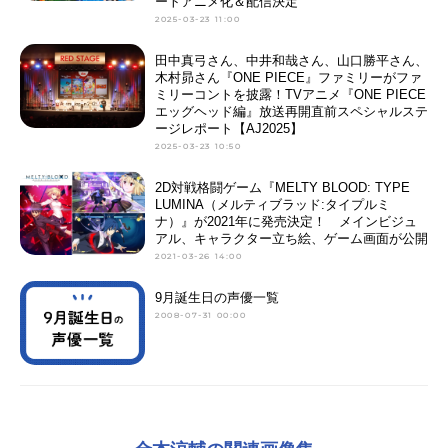
ートアニメ化＆配信決定
2025-03-23 11:00
田中真弓さん、中井和哉さん、山口勝平さん、
木村昴さん『ONE PIECE』ファミリーがファ
ミリーコントを披露！TVアニメ『ONE PIECE
エッグヘッド編』放送再開直前スペシャルステ
ージレポート【AJ2025】
2025-03-23 10:50
2D対戦格闘ゲーム『MELTY BLOOD: TYPE
LUMINA（メルティブラッド:タイプルミ
ナ）』が2021年に発売決定！ メインビジュ
アル、キャラクター立ち絵、ゲーム画面が公開
2021-03-26 14:00
9月誕生日の声優一覧
2008-07-31 00:00