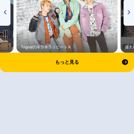
Trignalのキラキラ☆ビートＲ
森久
もっと見る