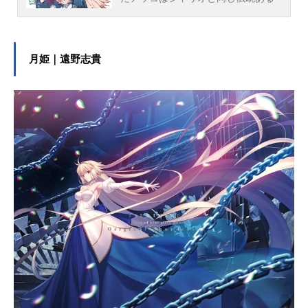
魔女育成名門校「ルーナノヴァ魔法
学校」に入学する。新しい町、新た
に始まる学校生活、そして新たに出
会う友達。魔女学校の中でほうきの
月姫｜遠野志貴
飛行授業や魔法にまつわる不思議な
授業など、魔女学校ならではの授業
の中でアッコやロッテ、スーシィた
ちが大騒動を巻き起こす！ルーナノ
ヴァを巻き込んだアッコの魔女への
第一歩が今から始まる―作品名リト
ルウィッチアカデミア放送形態TVア
ニメスケジュール2017年1月8日
（日）～2017年6月25日（日）TOKY
OMXほか話数全25話キャストアツ
コ・カガリ：潘めぐみロッテ・ヤン
ソン：折笠富美子スーシィ・マンバ
バラン：村瀬迪与ダイアナ・キャベ
ンディッシュ：日笠陽子アマンダ・
オニール：志田有彩コンスタンツ
ェ・アマーリエ・フォン・ブラウン