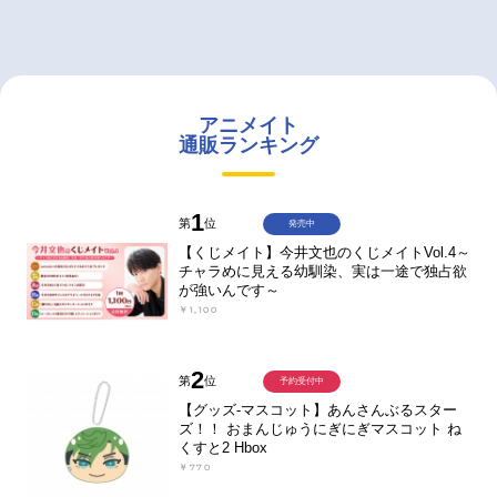
アニメイト
通販ランキング
1
第
位
発売中
【くじメイト】今井文也のくじメイトVol.4～
チャラめに見える幼馴染、実は一途で独占欲
が強いんです～
￥1,100
2
第
位
予約受付中
【グッズ-マスコット】あんさんぶるスター
ズ！！ おまんじゅうにぎにぎマスコット ね
くすと2 Hbox
￥770