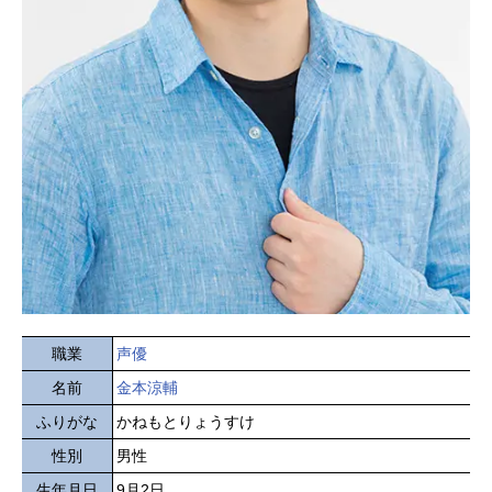
職業
声優
名前
金本涼輔
ふりがな
かねもとりょうすけ
性別
男性
生年月日
9月2日