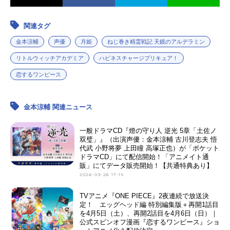
関連タグ
金本涼輔
声優
月姫
ねじ巻き精霊戦記 天鏡のアルデラミン
リトルウィッチアカデミア
ハピネスチャージプリキュア！
恋するワンピース
金本涼輔 関連ニュース
一般ドラマCD『燈の守り人 逆光 5章「土佐ノ
双璧」』（出演声優：金本涼輔 古川登志夫 悟
代武 小野将夢 上田瞳 高塚正也）が「ポケット
ドラマCD」にて配信開始！「アニメイト通
販」にてデータ販売開始！【共通特典あり】
2026-03-28 17:15
TVアニメ『ONE PIECE』2夜連続で放送決
定！ エッグヘッド編 特別編集版＋再開1話⽬
を4⽉5⽇（⼟）、再開2話⽬を4⽉6⽇（⽇）｜
公式スピンオフ漫画『恋するワンピース』ショ