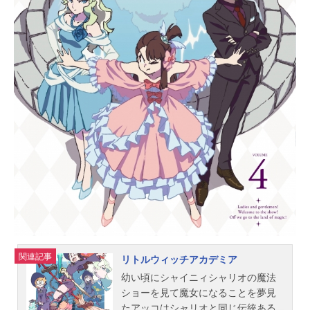
北川里奈氷川いおな／キュアフォー
チュン：戸松遥リボン：松井菜桜子
ぐらさん：小堀幸スタッフプロデュ
ーサー：土肥繁葉樹 高橋知子 柴
田宏明シリーズディレクター：長峯
達也シリーズ構成：成田良美音楽：
高木洋製作担当：山崎尊宗美術デザ
イン：増田竜太郎色彩設計：佐久間
ヨシ子キャラクターデザイン：佐藤
雅将アニメーション制作：東映アニ
メーション主題歌OP：「ハピネスチ
ャージプリキュア！WOW!」仲谷明
香ED...
関連記事
リトルウィッチアカデミア
幼い頃にシャイニィシャリオの魔法
ショーを見て魔女になることを夢見
たアッコはシャリオと同じ伝統ある