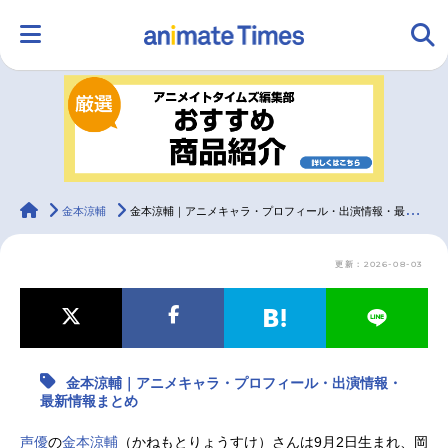
HOME
ランキング
アニメ
声優
ラジオ
みんなの声
グッズ
映画
animateTimes
金本涼輔
金本涼輔｜アニメキャラ・プロフィール・出演情報・最新情報まとめ
更新：2026-08-03
マンガ・ラノベ
ゲーム・アプリ
音楽
コスプレ
2.5次元
配信・Vtuber
トレンド
無料マンガ
金本涼輔｜アニメキャラ・プロフィール・出演情報・
最新記事一覧
最新情報まとめ
アニメ記事一覧
声優記事一覧
声優
の
金本涼輔
（かねもとりょうすけ）さんは9月2日生まれ、岡