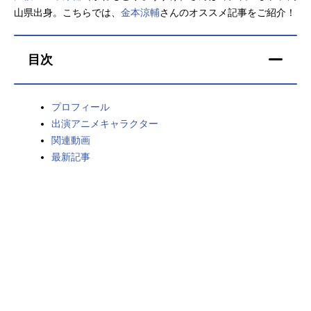
山県出身。こちらでは、
金本涼輔
さんのオススメ記事をご紹介！
アニメ映画一覧
実写化映画一覧
今期アニメ曜日別一覧
目次
春アニメ
夏アニメ
プロフィール
秋アニメ
冬アニメ
出演アニメキャラクター
関連動画
男性声優/女性声優一覧
最新記事
FOLLOW US