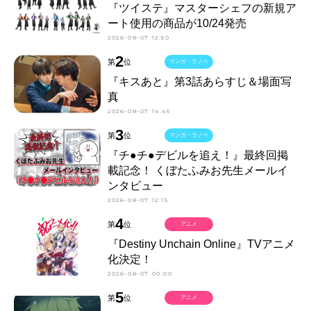
『ツイステ』マスターシェフの新規ア
ート使用の商品が10/24発売
2026-08-07 12:50
2
第
位
マンガ・ラノベ
『キスあと』第3話あらすじ＆場面写
真
2026-08-07 14:45
3
第
位
マンガ・ラノベ
『チ●チ●デビルを追え！』最終回掲
載記念！ くぼたふみお先生メールイ
ンタビュー
2026-08-07 12:15
4
第
位
アニメ
『Destiny Unchain Online』TVアニメ
化決定！
2026-08-07 00:00
5
第
位
アニメ