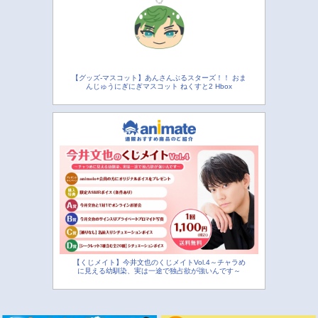
【グッズ-マスコット】あんさんぶるスターズ！！ おま
んじゅうにぎにぎマスコット ねくすと2 Hbox
【くじメイト】今井文也のくじメイトVol.4～チャラめ
に見える幼馴染、実は一途で独占欲が強いんです～