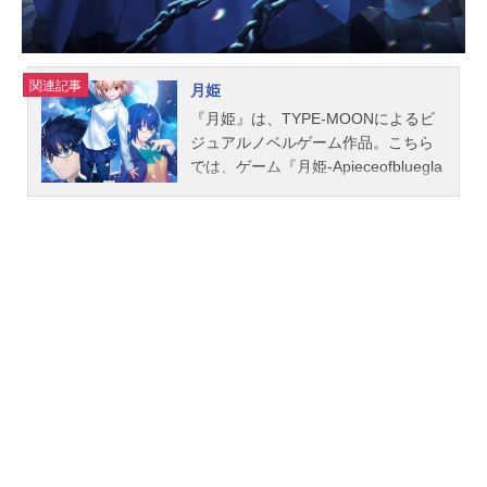
シュバンク＝アルブレヒツベルガ
ー：村川梨衣ヤスミンカ・アントネ
ンコ：上田麗奈シャイニィシャリ
オ：日髙のり子スタッフ原作：TRIG
関連記事
月姫
GER/吉成曜監督・キャラクター原
『月姫』は、TYPE-MOONによるビ
案：吉成曜シリーズ構成：島田満メ
ジュアルノベルゲーム作品。こちら
インキャラクター：半田修平美術監
では、ゲーム『月姫-Apieceofbluegla
督：野村正信色彩設計：垣田由紀子
ssmoon-』、2D対戦格闘ゲーム『ME
撮影監督：奥村大輔、萬直樹メイン
LTYBLOOD:TYPELUMINA』のあら
アニメーター：...
すじ、キャスト声優、スタッフ、オ
ススメ記事をご紹介！