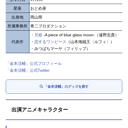
星座
おとめ座
出身地
岡山県
所属事務所
青二プロダクション
・
月姫
-A piece of blue glass moon-（遠野志貴）
代表作
・
恋するワンピース
（山本海賊王〈ルフィ〉）
・みつばちマーヤ（フィリップ）
「金本涼輔」公式プロフィール
「金本涼輔」公式Twitter
「金本涼輔」のグッズを探す
出演アニメキャラクター