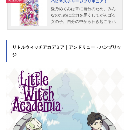
ハピネスチャージプリキュア！
――。作品名ねじ巻き精霊戦記天鏡
愛乃めぐみは常に自分のため、みん
のアルデラミン放送形態TVアニメス
なのために全力を尽くしてがんばる
ケジュール2016年7月8日（金）～20
女の子。自分の中からわき起こるハ
16年9月30日（金）TOKYOMXほか
ッピーパワーを全開にして行動する
話数...
ことで、周囲をもハッピーにしてい
きます!商店街へやってきためぐみ
は、歩道橋の上にたたずむひめと出
リトルウィッチアカデミア｜アンドリュー・ハンブリッ
会うもすぐ近くでサイアークが暴れ
ジ
ている？！ひめは思わずプリキュア
に変身!ピンチに陥るひめを助けたい
というめぐみの愛のパワーが高ま
り、めぐみもキュアラブリーに変
身!?作品名ハピネスチャージプリキ
ュア！放送形態TVアニメシリーズプ
リキュアスケジュール2014年2月2日
（日）～2015年1月25日（日）テレ
ビ朝日系列ほか話数全49話キャスト
愛乃めぐみ／キュアラブリー：中島
愛白雪ひめ／キュアプリンセス：潘
めぐみ大森ゆうこ／キュアハニー：