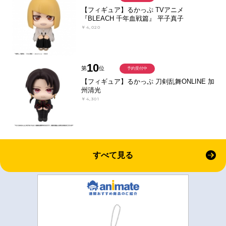
【フィギュア】るかっぷ TVアニメ
『BLEACH 千年血戦篇』 平子真子
￥4,020
10
第
位
予約受付中
【フィギュア】るかっぷ 刀剣乱舞ONLINE 加
州清光
￥4,301
すべて見る