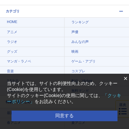
カテゴリ
HOME
ランキング
アニメ
声優
ラジオ
みんなの声
グッズ
映画
マンガ・ラノベ
ゲーム・アプリ
音楽
コスプレ
×
2.5次元
配信・Vtuber
当サイトでは、サイトの利便性向上のため、クッキー
(Cookie)を使用しています。
トレンド
無料マンガ
サイトのクッキー(Cookie)の使用に関しては、
「クッキ
ーポリシー」
をお読みください。
特集/一覧まとめ
目次
最新記事一覧
今期アニメ曜日別一覧
同意する
春アニメ
夏アニメ