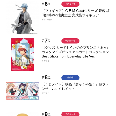
6
第
位
予約受付中
【フィギュア】G.E.M.Caratシリーズ 銀魂 坂
田銀時Ver.攘夷志士 完成品フィギュア
￥7,480
7
第
位
予約受付中
【グッズ-カード】うたの☆プリンスさまっ♪
カスタマイズビジュアルカードコレクション
Best Shots from Everyday Life Ver.
￥770
8
第
位
発売中
【くじメイト】映画『超かぐや姫！』超ファ
ンサ！ver. くじメイト
￥770
9
第
位
予約受付中