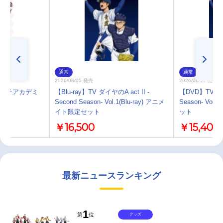
通常
通常
2026/08/05 発売
2026/08/05 発売
ィッチアカデミ
【Blu-ray】TV ダイヤのA act II -
【DVD】TV ダイヤ
Second Season- Vol.1(Blu-ray) アニメ
Season- Vo
イト限定セット
ット
￥16,500
￥15,400
最新ニュースランキング
1
第
位
グッズ