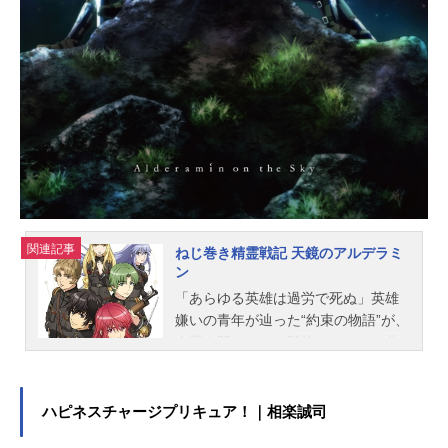
関連記事
ねじ巻き精霊戦記 天鏡のアルデラミ
ン
「あらゆる英雄は過労で死ぬ」英雄
嫌いの青年が辿った“約束の物語”が、
今幕を開ける――隣接するキオカ共
和国と戦争状態にある大国、カトヴ
ァーナ帝国。その片隅で一人の青年
が戦乱に巻き込まれようとしてい
ハピネスチャージプリキュア！｜相楽誠司
た。名はイクタ・ソローク。戦争嫌