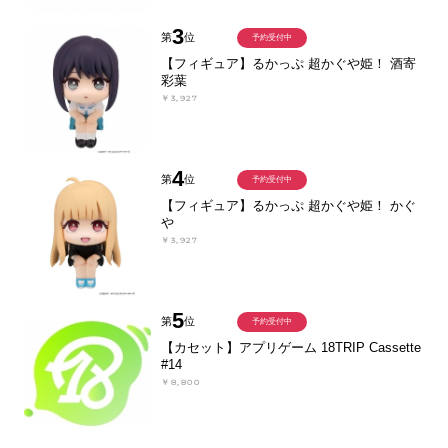
3
第
位
予約受付中
【フィギュア】るかっぷ 超かぐや姫！ 酒寄
彩葉
￥3,927
4
第
位
予約受付中
【フィギュア】るかっぷ 超かぐや姫！ かぐ
や
￥3,927
5
第
位
予約受付中
【カセット】アプリゲーム 18TRIP Cassette
#14
￥8,800