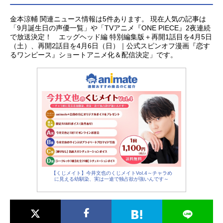
金本涼輔 関連ニュース情報は5件あります。 現在人気の記事は
「9月誕生日の声優一覧」や「TVアニメ『ONE PIECE』2夜連続
で放送決定！ エッグヘッド編 特別編集版＋再開1話⽬を4⽉5⽇
（⼟）、再開2話⽬を4⽉6⽇（⽇）｜公式スピンオフ漫画『恋す
るワンピース』ショートアニメ化＆配信決定」です。
【くじメイト】今井文也のくじメイトVol.4～チャラめ
に見える幼馴染、実は一途で独占欲が強いんです～