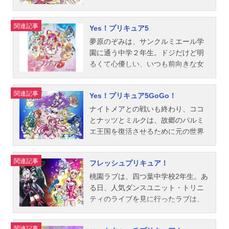
まれてくる邪悪な敵に立ち向か
時を同じくして、撃退されたはずの
いた美翔舞（みしょうまい）が同じ
う！！作品名ふたりはプリキュア放
邪悪な闇の力「ザケンナー」がなぎ
クラスに転入生としてやってきてふ
関連記事
Yes！プリキュア5
送形態TVアニメシリーズプリキュア
さとほのかを襲う!バージョンアップ
たりは再会します。9歳の夏祭りの
スケジュール2004年2月1日（日）～
した「コミューン」にハートのカー
夜、ふたりは丘の上の大空の樹の元
夢原のぞみは、サンクルミエール学
2005年1月30日（日）ABC・テレビ
ドを差し込むと、再びふたりはプリ
で不思議な体験をしていたので
園に通う中学２年生。ドジだけど明
朝日系列にて話数全49話キャスト美
キュアに変身!しかも前より断然パワ
す・・・。ある日、ふたりはその木
るくて心優しい、いつも前向きな女
墨なぎさ／キュアブラック：本名陽
ーアップしてる!?記憶を失い、姿形
の元で、「泉の郷（いずみのさ
の子です。ある日、図書館で不思議
子雪城ほのか／キュアホワイト：ゆ
も変わってしまったクイーンを元に
と）」からやってきたフラッピとチ
な本・ドリームコレットを見つけた
関連記事
Yes！プリキュア5GoGo！
かなメップル：関智一ミップル：矢
戻すため、なぎさとほのか、パワー
ョッピに出会い「伝説の戦士プリキ
のぞみは、パルミエ王国からやって
島晶子ウィズダム：松野太紀莉奈：
アップして目覚めたメップルやミッ
ュア」に変身します!滅びの国「ダー
来たココと出会います。ココは邪悪
ナイトメアとの戦いも終わり、ココ
徳光由禾志穂：仙台エリ竹ノ内よし
プル、ポルンたちが、不思議な少
クフォール」によって乗っ取られそ
な組織・ナイトメアに滅ぼされてし
とナッツとミルクは、故郷のパルミ
美：永野愛藤村省吾：岸尾だいすけ
女・九条ひかりと共に、未来を信じ
うになっている、“世界樹（せかいじ
まった故郷を元の姿に戻すため、ど
エ王国を復活させるために元の世界
木俣：加藤木賢志藤田アカネ：藤田
て、今、立ち上がる!!はたしてプリキ
ゅ）”と“７つの泉”を取り戻すため
んな願いも一つだけかなえる力を持
へと帰っていった。プリキュアの力
美歌子中川弓子：生天目仁美校長：
ュアはクイーンを元の姿にもどすこ
に、ふたりは邪悪な力に立ち向か
つというドリームコレットを探し続
も手放し、普通の女の子としての
関連記事
フレッシュプリキュア！
塩屋浩三米槻教頭：西村朋紘ピーサ
とができるのか!?作品名ふたりはプ
う！作品名ふたりはプリキュアSplas
けていたのです。ただし、願いをか
日々を送っていたのぞみは、遠く離
ード：高橋広樹ゲキドラーゴ：石井
リキュアMaxHeart放送形態TVアニメ
h☆Star放送形態TVアニメシリーズプ
なえるには55のピンキーを集めなけ
れたココへ、届くあてのない手紙を
桃園ラブは、四つ葉中学校2年生。あ
康嗣ポイズニー：雨蘭咲木子キリ
シリーズふたりはプリキュアスケジ
リキュアスケジュール2006年2月5日
ればなりません。しかも、ドリーム
書いていた…。そんな彼女の前に、
る日、人気ダンスユニット・トリニ
ヤ：木...
ュール2005年2月6日（日）～2006年
（日）～2007年1月28日（日）テレ
コレットを狙うナイトメアが、次々
自分なら手紙を届けられるという不
ティのライブを見に行ったラブは、
1月29日（日）ABC・テレビ朝日系列
ビ朝日系にて話数全49話キャスト日
と恐ろしい刺客を送り込んできま
思議な男の子が現れる。彼が渡して
リーダーであるミユキのダンスに大
にて話数全47話キャスト美墨なぎさ
向咲／キュアブルーム：樹元オリエ
す。ナイトメアに立ち向かうことが
くれたのは、バラの紋章をあしらっ
感動。｢あたしもあんなふうに踊りた
関連記事