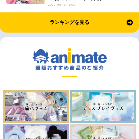
2026-08-10 12:00
ランキングを見る