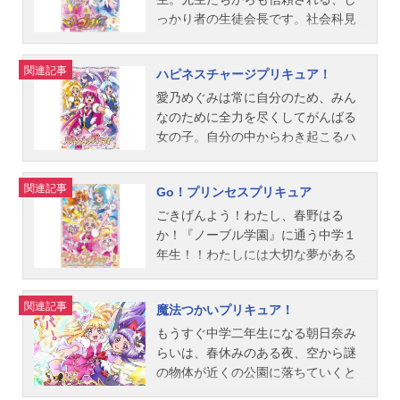
まち／...
美希／キュアベリー：喜多村英梨山
ズプリキュアスケジュール2010年2
だが、二人の正義の心が一つになっ
なく、全ての世界が「最悪の結末」
っかり者の生徒会長です。社会科見
吹祈里／キュアパイン：中川亜紀子
月7日（日）～2011年1月30日（日）
たとき、プリキュアに変身する！作
になってしまう･･･。それを防ぐに
学で訪れたクローバータワーでも、
東せつな／キュアパッション：小松
テレビ朝日系にて話数全49話キャス
品名スイートプリキュア♪放送形態TV
は、『5人の伝説の戦士プリキュア』
ケンカを仲裁したり、落とし物を届
関連記事
ハピネスチャージプリキュア！
由佳シフォン：こおろぎさとみタル
ト花咲つぼみ／キュアブロッサム：
アニメスケジュール2011年2月6日
を探し、「バッドエンド王国」に奪
けたり、バスに酔った友達の看護を
ト：松野太紀メビウス：西村知道ク
水樹奈々来海えりか／キュアマリ
（日）～2012年1月29日（日）テレ
われた『メルヘンランドの女王の幸
したりと大忙し!やっと展望台へ行く
愛乃めぐみは常に自分のため、みん
ライン：樋渡宏嗣ノーザ：渡辺美
ン：水沢史絵明堂院いつき／キュア
ビ朝日系にて話数全48話キャスト北
せの力「キュアデコル」』を取り戻
列に並んだその時、「ジコチュー!」
なのために全力を尽くしてがんばる
佐...
サンシャイン：桑島法子月影ゆり／
条響／キュアメロディ：小清水亜美
さなくてはならない。一刻も早くプ
と叫ぶ巨大な怪物が現れて辺りは大
女の子。自分の中からわき起こるハ
キュアムーンライト：久川綾花咲薫
南野奏／キュアリズム：折笠富美子
リキュアを探すため、「5つの光」を
混乱!!景色を独り占めしようと暴れる
ッピーパワーを全開にして行動する
子／キュアフラワー：坂本千夏シプ
黒川エレン／キュアビート：豊口め
追いかけて地球に向かった妖精「キ
怪物の前に思わず飛び出したマナ
ことで、周囲をもハッピーにしてい
関連記事
Go！プリンセスプリキュア
レ：川田妙子コフレ：くまいもとこ
ぐみ調辺アコ／キュアミューズ：大
ャンディ」が最初に出会ったのは、
は、トランプ王国からやってきた妖
きます!商店街へやってきためぐみ
ポプリ：菊池こころコロン：石田彰
久保瑠美ハミィ：三石琴乃スタッフ
転校初日なのに遅刻ギリギリで大慌
精シャルルと、不思議なアクセサリ
は、歩道橋の上にたたずむひめと出
ごきげんよう！わたし、春野はる
デューン：緑川光サバーク博...
企画：西出将之 三宅将典 関弘美
ての中学生「みゆき」だった･･･。作
ー“キュアラビーズ”の力で、キュアハ
会うもすぐ近くでサイアークが暴れ
か！『ノーブル学園』に通う中学１
プロデューサー：松下洋幸 佐々木
品名スマイルプリキュア！放送形態T
ートに変身!いつもマナを助けてくれ
ている？！ひめは思わずプリキュア
年生！！わたしには大切な夢がある
礼子 梅澤淳稔シリーズディレクタ
Vアニメシリーズプリキュアスケジュ
る親友・六花、幼なじみのお嬢様・
に変身!ピンチに陥るひめを助けたい
んだ。それはズバリ「プリンセスに
ー：境宗久シリーズ構成：大野敏哉
ール2012年2月5日（日）～2013年1
ありすたちが愛を忘れた“ジコチュ
というめぐみの愛のパワーが高ま
なること」！！大好きな絵本に出て
関連記事
魔法つかいプリキュア！
音楽：高梨康治製作担当：額賀康彦
月27日（日）テレビ朝日ほか話数全4
ー”たちを浄化していきます!作品名ド
り、めぐみもキュアラブリーに変
くるプリンセス…そんなステキな人
美術デザイン：増田竜太郎色彩設
8話キャスト星空みゆき／キュアハッ
キドキ！プリキュア放送形態TVアニ
身!?作品名ハピネスチャージプリキ
に絶対なりたいの！昔『カナタ』と
もうすぐ中学二年生になる朝日奈み
計：佐久間ヨシ子キャラクターデザ
ピー：福圓美里日野あかね／キュア
メシリーズプリキュアスケジュール2
ュア！放送形態TVアニメシリーズプ
いう男の子とも、夢はあきらめない
らいは、春休みのある夜、空から謎
イン：...
サニー：田野アサミ黄瀬やよい／キ
013年2月3日（日）～2014年1月26
リキュアスケジュール2014年2月2日
って約束したんだ。新しい生活、が
の物体が近くの公園に落ちていくと
ュアピース：金元寿子緑川なお／キ
日（日）テレビ朝日にて話数全49話
（日）～2015年1月25日（日）テレ
んばっちゃうぞ～～！と思っていた
ころを発見します。「もしかして魔