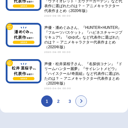
『ヴァイオレット・エヴァーガーデン』など代
表作に選ばれたのは？ − アニメキャラクター
代表作まとめ（2020年版）
2020-06-05 00:00
声優・潘めぐみさん、『HUNTER×HUNTER』
『フルーツバスケット』『ハピネスチャージプ
リキュア!』『ゆゆ式』など代表作に選ばれた
のは？ − アニメキャラクター代表作まとめ
（2020年版）
2020-06-03 00:00
声優・松井菜桜子さん、『名探偵コナン』『ド
リームハンター麗夢』『サイレントメビウ』
『ハイスクール!奇面組』など代表作に選ばれ
たのは？ − アニメキャラクター代表作まとめ
（2020年版）
2020-04-04 00:00
1
2
3