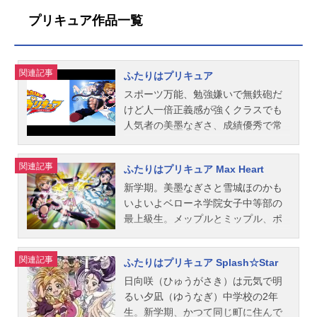
プリキュア作品一覧
関連記事
ふたりはプリキュア
スポーツ万能、勉強嫌いで無鉄砲だ
けど人一倍正義感が強くクラスでも
人気者の美墨なぎさ、成績優秀で常
にクラスのトップだが、実は天然ボ
ケの雪城ほのか、ふたりは同じベロ
関連記事
ふたりはプリキュア Max Heart
ーネ学院女子中等部の２年生。なぎ
さとほのかはそれぞれ不思議な生き
新学期。美墨なぎさと雪城ほのかも
物メップルとミップルに出会う。邪
いよいよベローネ学院女子中等部の
悪なドツクゾーンがメップルたちの
最上級生。メップルとミップル、ポ
故郷・光の園を襲撃し、地球に逃れ
ルンは眠りにつき、ふたりは普通の
てきたのだった。そして、メップル
女の子として、部活や勉強に大忙し
関連記事
ふたりはプリキュア Splash☆Star
とミップルによってなぎさとほのか
の学校生活を送っていた。そのころ
は変身する能力を与えられ、戦うこ
「光の園」では、ジャアクキングと
日向咲（ひゅうがさき）は元気で明
とに…趣味も性格も違うふたりは力
の戦いで傷ついたクイーンが分裂
るい夕凪（ゆうなぎ）中学校の2年
を合わせてドツクゾーンから送り込
し、どこかへ消え去ってしまった。
生。新学期、かつて同じ町に住んで