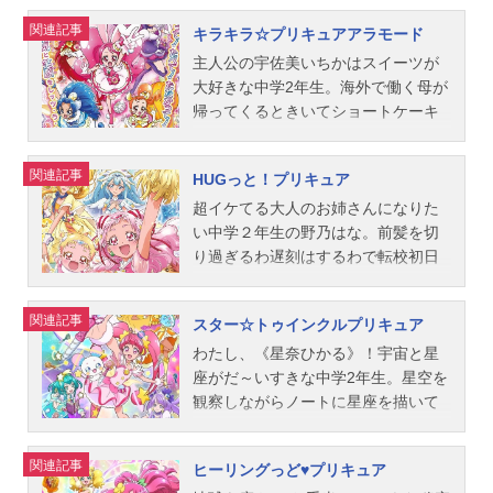
ュアマーチ：井上麻里奈青木れいか
キャスト相田マナ／キュアハート：
ビ朝日系列ほか話数全49話キャスト
ら、人々の夢を「扉」の中に閉ざし
法つかいかも！」と期待に胸をふく
関連記事
キラキラ☆プリキュアアラモード
／キュアビューティ：西村ちなみキ
生天目仁美菱川六花／キュアダイヤ
愛乃めぐみ／キュアラブリー：中島
絶望に染めてしまう悪いやつらが目
らませるみらいは、翌朝、ワクワク
ャンディ：大谷育江ポップ：阪口大
モンド：寿美菜子四葉ありす／キュ
愛白雪ひめ／キュアプリンセス：潘
の前に現れて……！！『プリンセス
しながら、幼い頃からずっとかわい
主人公の宇佐美いちかはスイーツが
助ロイヤルクイーン：島...
アロゼッタ：渕上舞剣崎真琴／キュ
めぐみ大森ゆうこ／キュアハニー：
パフューム』と、『カナタ』にもら
がっているクマのぬいぐるみ「モフ
大好きな中学2年生。海外で働く母が
アソード：宮本佳那子円亜久里／キ
北川里奈氷川いおな／キュアフォー
ってお守りにしていた『ドレスアッ
ルン」と一緒に公園に向かいます。
帰ってくるときいてショートケーキ
ュアエース：釘宮理恵シャルル：西
チュン：戸松遥リボン：松井菜桜子
プキー』で、わたし、なんと『プリ
するとそこで目にしたのは…ほうき
を作っていたところ、おなかがぺこ
原久美子ラケル：寺崎裕香ランス：
ぐらさん：小堀幸スタッフプロデュ
ンセスプリキュア』に変身しちゃっ
にまたがって宙に浮く女の子…！リ
ぺこのペコリンに出会います。いち
関連記事
HUGっと！プリキュア
大橋彩香ダビィ：内山夕実マリー・
ーサー：土肥繁葉樹 高橋知子 柴
た！！「つよさ・やさしさ・美し
コと名乗るその女の子は、なんと魔
かの作ったショートケーキには想い
アンジュ：今井由香ジョー岡田／ジ
田宏明シリーズディレクター：長峯
さ」をかねそなえた真のプリンセス
法つかい！！みらいは、魔法つかい
がつまっており、スイーツに宿るエ
超イケてる大人のお姉さんになりた
ョナサン・クロンダイク：...
達也シリーズ構成：成田良美音楽：
となり世界を救うこと…それが『プ
に興味津々でリコを質問攻めに。リ
ネルギー「キラキラル」があふれ出
い中学２年生の野乃はな。前髪を切
高木洋製作担当：山崎尊宗美術デザ
リンセスプリキュア』の使命なんだ
コは“ある物”を探しにみらいの住む世
ていました。そこへ「キラキラル」
り過ぎるわ遅刻はするわで転校初日
イン：増田竜太郎色彩設計：佐久間
って。夢のためにも、みんなを守る
界にやってきたらしいのです。さら
を狙う悪い妖精が現れ、ショートケ
は大失敗。でも、なんだか素敵な出
ヨシ子キャラクターデザイン：佐藤
ためにも悪いやつらに閉ざされた夢
に、よく見ると二人は同じペンダン
ーキを真っ黒にしてしまいます。
会いもあったりまた明日からの日々
関連記事
スター☆トゥインクルプリキュア
雅将アニメーション制作：東映アニ
の扉はわたしが開いてみせる！！作
トをつけていて…。そんな中、闇の
「大好き」という想いがつまったシ
に胸躍らせていたところ、空から降
メーション主題歌OP：「ハピネスチ
品名Go！プリンセスプリキュア放送
魔法つかい・ドクロクシーの仲間・
ョートケーキを守るため、いちかは
ってきた不思議な赤ちゃん「はぐた
わたし、《星奈ひかる》！宇宙と星
ャージプリキュア！WOW!」仲谷明
形態TVアニメシリーズプリキュアス
バッティが二人の前に現れます！
伝説のパティシエ・プリキュア「キ
ん」と、そのお世話係（？）のハム
座がだ～いすきな中学2年生。星空を
香ED...
ケジュール2015年2月1日（日）～20
「リンクルストーン・エメラルド」
ュアホイップ」に変身するので
スター「ハリー」と出会います。そ
観察しながらノートに星座を描いて
16年1月31日（日）テレビ朝日にて
を渡せとリコに迫りますが、どうや
す……！作品名キラキラ☆プリキュ
こへ「クライアス社」という悪い組
いたら、とつぜん謎の生物《フワ》
話数全50話キャスト春野はるか／キ
らリコも、「リンクルストーン・エ
アアラモード放送形態TVアニメシリ
織がはぐたんの持つ「ミライクリス
がワープしてきたのっ！それから、
関連記事
ヒーリングっど♥プリキュア
ュアフローラ：嶋村侑海藤みなみ／
メラルド」を探しているらしく
ーズプリキュアスケジュール2017年
タル」を狙って現れ、怪物を出して
空からロケットが落ちてきて、宇宙