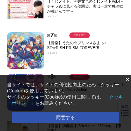
【くじメイト】今井文也のくじメイトVol.4～
チャラめに見える幼馴染、実は一途で独占欲
が強いんです～
￥1,100
7
第
位
予約受付中
【音楽】うたの☆プリンスさまっ♪
ST☆RISH PRISM FOREVER!
￥1,650
8
第
位
予約受付中
×
【グッズ-カード】あんさんぶるスターズ！！
当サイトでは、サイトの利便性向上のため、クッキー
P.A.shots!! Vol.7 Action
(Cookie)を使用しています。
￥275
サイトのクッキー(Cookie)の使用に関しては、
「クッキ
ーポリシー」
をお読みください。
目次
9
同意する
第
位
予約受付中
【音楽】伊藤美来/5th Album『39rpm』【限
定盤】