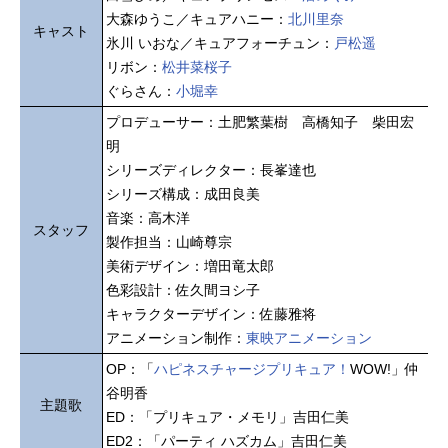
大森ゆうこ／キュアハニー：
北川里奈
キャスト
氷川 いおな／キュアフォーチュン：
戸松遥
リボン：
松井菜桜子
ぐらさん：
小堀幸
プロデューサー：土肥繁葉樹 高橋知子 柴田宏
明
シリーズディレクター：長峯達也
シリーズ構成：成田良美
音楽：高木洋
スタッフ
製作担当：山崎尊宗
美術デザイン：増田竜太郎
色彩設計：佐久間ヨシ子
キャラクターデザイン：佐藤雅将
アニメーション制作：
東映アニメーション
OP：「
ハピネスチャージプリキュア！
WOW!」仲
谷明香
主題歌
ED：「プリキュア・メモリ」吉田仁美
ED2：「パーティ ハズカム」吉田仁美