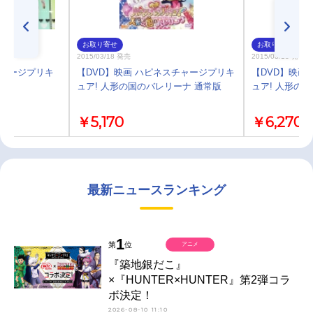
お取り寄せ
お取り寄せ
2015/03/18 発売
2015/03/18 発売
チャージプリキ
【DVD】映画 ハピネスチャージプリキ
【DVD】映画
ュア! 人形の国のバレリーナ 通常版
ュア! 人形の
￥5,170
￥6,270
最新ニュースランキング
1
第
位
アニメ
『築地銀だこ』
×『HUNTER×HUNTER』第2弾コラ
ボ決定！
2026-08-10 11:10