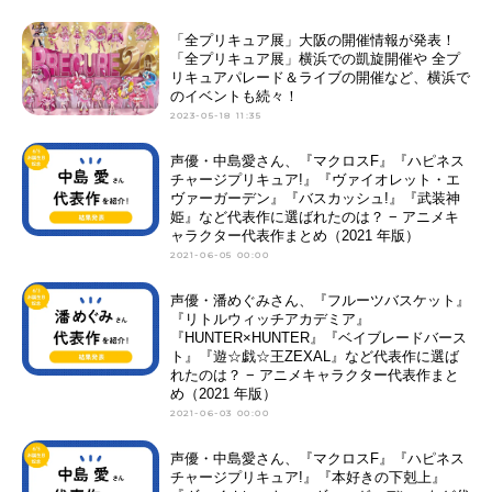
「全プリキュア展」大阪の開催情報が発表！
「全プリキュア展」横浜での凱旋開催や 全プ
リキュアパレード＆ライブの開催など、横浜で
のイベントも続々！
2023-05-18 11:35
声優・中島愛さん、『マクロスF』『ハピネス
チャージプリキュア!』『ヴァイオレット・エ
ヴァーガーデン』『バスカッシュ!』『武装神
姫』など代表作に選ばれたのは？ − アニメキ
ャラクター代表作まとめ（2021 年版）
2021-06-05 00:00
声優・潘めぐみさん、『フルーツバスケット』
『リトルウィッチアカデミア』
『HUNTER×HUNTER』『ベイブレードバース
ト』『遊☆戯☆王ZEXAL』など代表作に選ば
れたのは？ − アニメキャラクター代表作まと
め（2021 年版）
2021-06-03 00:00
声優・中島愛さん、『マクロスF』『ハピネス
チャージプリキュア!』『本好きの下剋上』