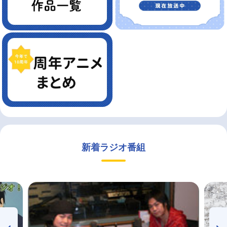
新着ラジオ番組