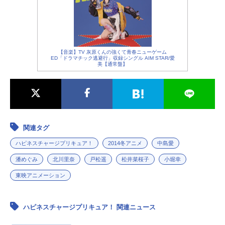
【音楽】TV 灰原くんの強くて青春ニューゲーム
ED「ドラマチック逃避行」収録シングル AIM STAR/愛
美【通常盤】
関連タグ
ハピネスチャージプリキュア！
2014冬アニメ
中島愛
潘めぐみ
北川里奈
戸松遥
松井菜桜子
小堀幸
東映アニメーション
ハピネスチャージプリキュア！ 関連ニュース