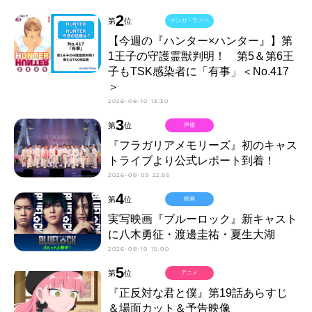
2
第
位
マンガ・ラノベ
【今週の『ハンター×ハンター』】第
1王子の守護霊獣判明！ 第5＆第6王
子もTSK感染者に「有事」＜No.417
＞
2026-08-10 13:30
3
第
位
声優
『フラガリアメモリーズ』初のキャス
トライブより公式レポート到着！
2026-08-09 22:55
4
第
位
映画
実写映画『ブルーロック』新キャスト
に八木勇征・渡邊圭祐・夏生大湖
2026-08-10 15:00
5
第
位
アニメ
『正反対な君と僕』第19話あらすじ
＆場面カット＆予告映像