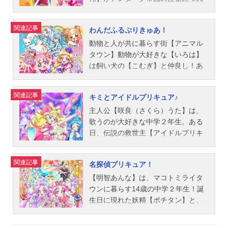
配を目論むノットレイダーがフワを
ュアスケジュール2020年2月2日
まって大ピンチ！「わたしの《今、1
【レシピッピ】…！！レシピボンを
さられてしまった！勇敢な少女【ソ
狙って襲いかかってきて…「フワを
（日）～2021年2月21日（日）ABC
番大事なこと》！それは…！」メイ
探しに人間界のおいしーなタウンに
ラ】はプリンセスを追ってふしぎな
関連記事
わんだふるぷりきゅあ！
助けたい！」そう強く思った瞬間、
テレビ・テレビ朝日系列にて話数全4
クでトロピカルチェンジ！やる気全
やってきたエナジー妖精たちのちか
穴へ。その先はなんと別の世界の
《トゥインクルブック》から《スタ
5話キャスト花寺のどか／キュアグレ
開！まなつは、伝説の戦士・プリキ
らを借りて、ひょんなことから、3人
【ソラシド市】につながってい
動物と人が共に暮らす街【アニマル
ーカラーペンダント》と《変身ス...
ース：悠木碧沢泉ちゆ／キュアフォ
ュア《キュアサマー》に変身！プリ
の普通の女の子がプリキュアに変
て……!?『テレビ』? 『自動車』!？
タウン】動物が大好きな【いろは】
ンテーヌ：依田菜津平光ひなた／キ
キュアに、学校に、部活に！ 春夏
身！レシピボンを取り戻し、みんな
それって魔法の道具ですかっ!?!?で
は飼い犬の【こむぎ】と仲良し！あ
ュアスパークル：河野ひより風鈴ア
秋冬いつでもムテキのやる気で、み
のおいしいえがおを守るため、ブン
も驚いているひまなんかない！ 早
る日、謎の生物・ガルガルが街で大
スミ／キュアアース：三森すずこラ
んなトロピカっちゃおう！作品名ト
ドル団に立ち向かう！作品名デリシ
くプリンセスをお城に帰してあげな
暴れ！だけど、いろはを守るために
関連記事
キミとアイドルプリキュア♪
ビリン：加隈亜衣ペギタン...
ロピカル～ジュ！プリキュア放送形
ャスパーティ♡プリキュア放送形態T
くちゃ……！ ふたつの世界を飛び
こむぎが人の姿になってプリキュア
態TVアニメシリーズプリキュアスケ
Vアニメシリーズプリキュアスケジュ
まわれ！ プリキュアたちの冒険が
に変身しちゃった…！？心がガルガ
主人公【咲良（さくら）うた】は、
ジュール2021年2月28日（日）～202
ール2022年2月6日（日）～2023年1
いま始まる！「ヒーローの出番で
ルしている子を助けなきゃ…！力を
歌うのが大好きな中学２年生。ある
2年1月30日（日）ABCテレビ・テレ
月29日（日）テレビ朝日ほか話数全4
す！」作品名ひろがるスカイ！プリ
合わせて動物たちを【ニコガーデ
日、伝説の救世主【アイドルプリキ
ビ朝日系列全国24局にて話数全46話
5話キャスト和実ゆい／キュアプレシ
キュア放送形態TVアニメシリーズプ
ン】にかえしてあげよう！「大丈
ュア】を探しにきた妖精【プリル
キャスト夏海まなつ／キュアサマ
ャス：菱川花菜芙羽ここね／キュア
リキュアスケジュール2023年2月5日
夫、あなたの声をきかせて！」作品
ン】と出会う！プリルンは、ふるさ
関連記事
名探偵プリキュア！
ー：ファイルーズあい涼村さんご／
スパイシー：清水理沙華満らん／キ
（日）〜2024年1月28日（日）ABC
名わんだふるぷりきゅあ！放送形態T
との【キラキランド】が、【チョッ
キュアコーラル：花守ゆみり一之瀬
ュアヤムヤム：井口裕香コメコメ：
テレビ・テレビ朝日ほか話数全50話
Vアニメシリーズプリキュアスケジュ
キリ団】のボス【ダークイーネ】に
【明智あんな】は、マコトミライタ
みのり／キュアパパイア：石川由依
高森奈津美パムパム：日岡なつみメ
キャストソラ・ハレワタール／キュ
ール2024年2月4日（日）〜2025年1
よって、真っ暗闇にされてしまった
ウンに暮らす14歳の中学２年生！誕
滝...
ンメン：半場友恵ローズマリー：前
アスカイ：関根明良虹ヶ丘ましろ／
月26日（日）ABCテレビ・テレビ朝
のだ。そんな中、街の人のキラキラ
生日に現れた妖精【ポチタン】と、
野智昭品田拓海：内田雄馬菓彩あま
キュアプリズム：加隈亜衣夕凪ツバ
日ほか話数全50話キャスト犬飼こむ
がチョッキリ団によって奪われ…大
お部屋にあったペンダントに導かれ
ね／ジェントルー／キュアフィナー
サ／キュアウィング：村瀬歩聖あげ
ぎ／キュアワンダフル：長縄まりあ
ピンチ！「キラッキランランにした
て2027年から1999年のまことみらい