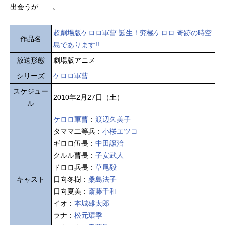
出会うが……。
超劇場版ケロロ軍曹 誕生！究極ケロロ 奇跡の時空
作品名
島であります!!
放送形態
劇場版アニメ
シリーズ
ケロロ軍曹
スケジュー
2010年2月27日（土）
ル
ケロロ軍曹
：
渡辺久美子
タママ二等兵：
小桜エツコ
ギロロ伍長：
中田譲治
クルル曹長：
子安武人
ドロロ兵長：
草尾毅
キャスト
日向冬樹：
桑島法子
日向夏美：
斎藤千和
イオ：
本城雄太郎
ラナ：
松元環季