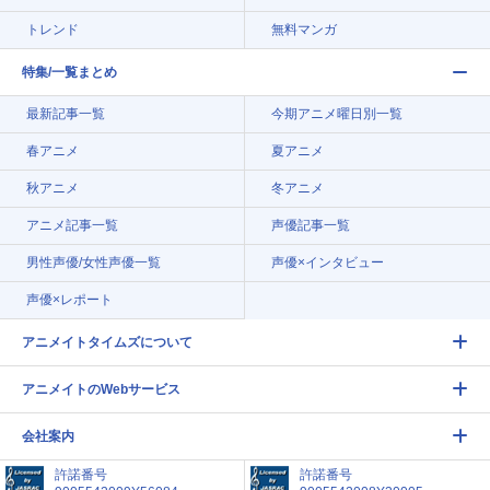
トレンド
無料マンガ
特集/一覧まとめ
最新記事一覧
今期アニメ曜日別一覧
春アニメ
夏アニメ
秋アニメ
冬アニメ
アニメ記事一覧
声優記事一覧
男性声優/女性声優一覧
声優×インタビュー
声優×レポート
アニメイトタイムズについて
アニメイトのWebサービス
会社案内
許諾番号
許諾番号