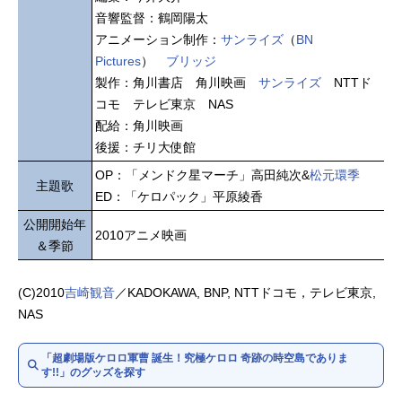
音響監督：鶴岡陽太
アニメーション制作：
サンライズ
（
BN
Pictures
）
ブリッジ
製作：角川書店 角川映画
サンライズ
NTTド
コモ テレビ東京 NAS
配給：角川映画
後援：チリ大使館
OP：「メンドク星マーチ」高田純次&
松元環季
主題歌
ED：「ケロパック」平原綾香
公開開始年
2010アニメ映画
＆季節
(C)2010
吉崎観音
／KADOKAWA, BNP, NTTドコモ，テレビ東京,
NAS
「超劇場版ケロロ軍曹 誕生！究極ケロロ 奇跡の時空島でありま
す!!」のグッズを探す