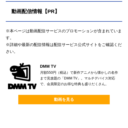
動画配信情報【PR】
※本ページは動画配信サービスのプロモーションが含まれていま
す。
※詳細や最新の配信情報は配信サービス公式サイトをご確認くだ
さい。
DMM TV
月額550円（税込）で新作アニメから懐かしの名作
まで見放題の「DMM TV」。マルチデバイス対応
で、会員限定のお得な特典も盛りだくさん。
動画を見る