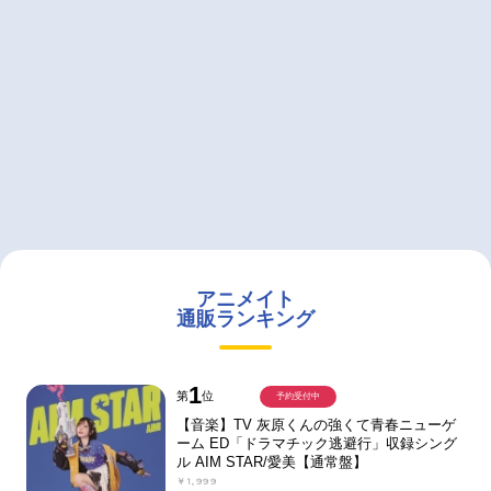
アニメイト
通販ランキング
1
第
位
予約受付中
【音楽】TV 灰原くんの強くて青春ニューゲ
ーム ED「ドラマチック逃避行」収録シング
ル AIM STAR/愛美【通常盤】
￥1,999