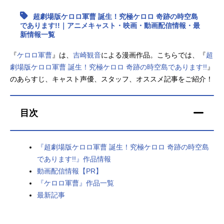
超劇場版ケロロ軍曹 誕生！究極ケロロ 奇跡の時空島
アニメ映画一覧
実写化映画一覧
であります!!｜アニメキャスト・映画・動画配信情報・最
新情報一覧
今期アニメ曜日別一覧
『
ケロロ軍曹
』は、
吉崎観音
による漫画作品。こちらでは、『
超
春アニメ
夏アニメ
劇場版ケロロ軍曹 誕生！究極ケロロ 奇跡の時空島であります!!
』
のあらすじ、キャスト声優、スタッフ、オススメ記事をご紹介！
秋アニメ
冬アニメ
男性声優/女性声優一覧
目次
FOLLOW US
『超劇場版ケロロ軍曹 誕生！究極ケロロ 奇跡の時空島
であります!!』作品情報
動画配信情報【PR】
『ケロロ軍曹』作品一覧
最新記事