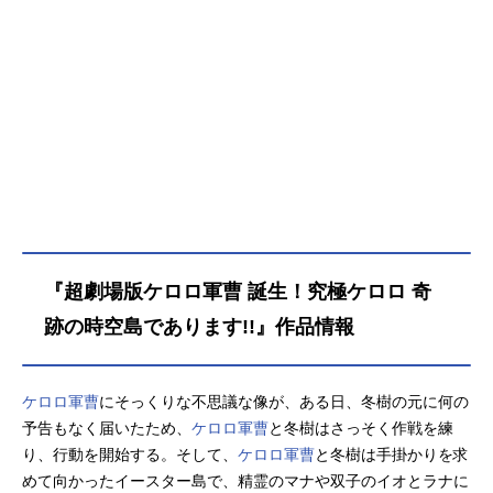
『超劇場版ケロロ軍曹 誕生！究極ケロロ 奇
跡の時空島であります!!』作品情報
ケロロ軍曹
にそっくりな不思議な像が、ある日、冬樹の元に何の
予告もなく届いたため、
ケロロ軍曹
と冬樹はさっそく作戦を練
り、行動を開始する。そして、
ケロロ軍曹
と冬樹は手掛かりを求
めて向かったイースター島で、精霊のマナや双子のイオとラナに