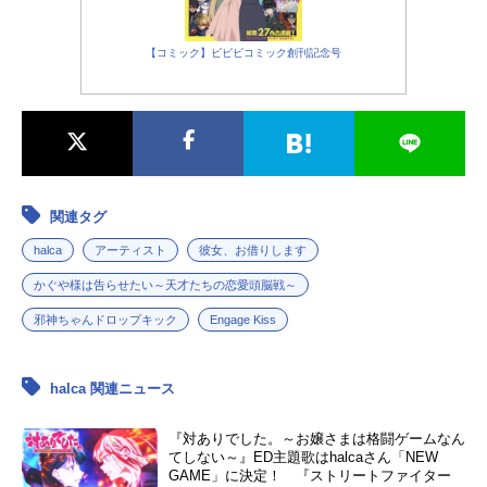
【コミック】ビビビコミック創刊記念号
関連タグ
halca
アーティスト
彼女、お借りします
かぐや様は告らせたい～天才たちの恋愛頭脳戦～
邪神ちゃんドロップキック
Engage Kiss
halca 関連ニュース
『対ありでした。～お嬢さまは格闘ゲームなん
てしない～』ED主題歌はhalcaさん「NEW
GAME」に決定！ 『ストリートファイター