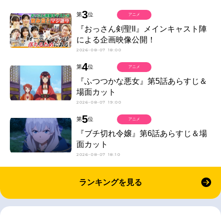
3
第
位
アニメ
『おっさん剣聖II』メインキャスト陣
による企画映像公開！
2026-08-07 18:00
4
第
位
アニメ
『ふつつかな悪女』第5話あらすじ＆
場面カット
2026-08-07 19:00
5
第
位
アニメ
『ブチ切れ令嬢』第6話あらすじ＆場
面カット
2026-08-07 18:10
ランキングを見る