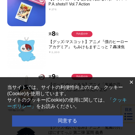
P.A.shots!! Vol.7 Action
￥275
8
第
位
予約受付中
【グッズ-マスコット】アニメ『僕のヒーロー
アカデミア』 ちみけもますこっと 7.轟凍焦
￥2,200
9
第
位
予約受付中
×
【グッズ-ぬいぐるみ】アニメ「鬼滅の刃」
当サイトでは、サイトの利便性向上のため、クッキー
ぽにすてっぷ 第二弾 不死川 玄弥
(Cookie)を使用しています。
￥1,980
サイトのクッキー(Cookie)の使用に関しては、
「クッキ
ーポリシー」
をお読みください。
目次
10
第
位
予約受付中
同意する
【グッズ-ぬいぐるみ】アニメ「鬼滅の刃」
ぽにすてっぷ 第二弾 冨岡 義勇