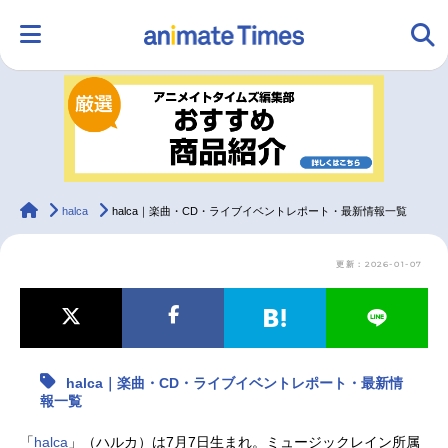
HOME
ランキング
アニメ
声優
ラジオ
みんなの声
グッズ
映画
animateTimes
halca
halca｜楽曲・CD・ライブイベントレポート・最新情報一覧
更新：2026-01-07
マンガ・ラノベ
ゲーム・アプリ
音楽
コスプレ
2.5次元
配信・Vtuber
トレンド
無料マンガ
halca｜楽曲・CD・ライブイベントレポート・最新情
最新記事一覧
報一覧
アニメ記事一覧
声優記事一覧
「
halca
」（ハルカ）は7月7日生まれ。ミュージックレイン所属