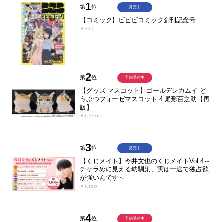
1
第
位
発売中
【コミック】ビビビコミック創刊記念号
￥935
2
第
位
予約受付中
【グッズ-マスコット】ゴールデンカムイ ど
うぶつフォーゼマスコット 4.尾形百之助【再
販】
￥1,980
3
第
位
発売中
【くじメイト】今井文也のくじメイトVol.4～
チャラめに見える幼馴染、実は一途で独占欲
が強いんです～
￥1,100
4
第
位
予約受付中