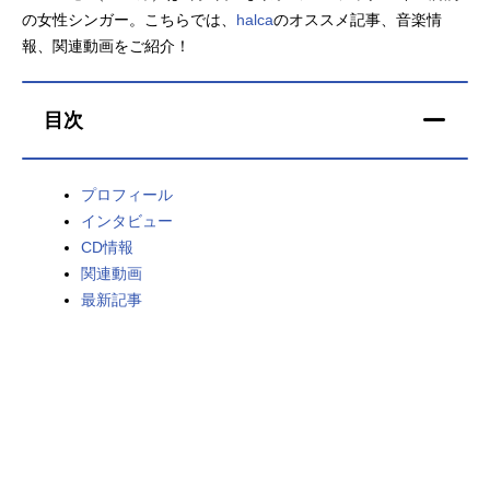
の女性シンガー。こちらでは、
halca
のオススメ記事、音楽情
アニメ映画一覧
実写化映画一覧
報、関連動画をご紹介！
今期アニメ曜日別一覧
目次
春アニメ
夏アニメ
秋アニメ
冬アニメ
プロフィール
インタビュー
男性声優/女性声優一覧
CD情報
関連動画
FOLLOW US
最新記事