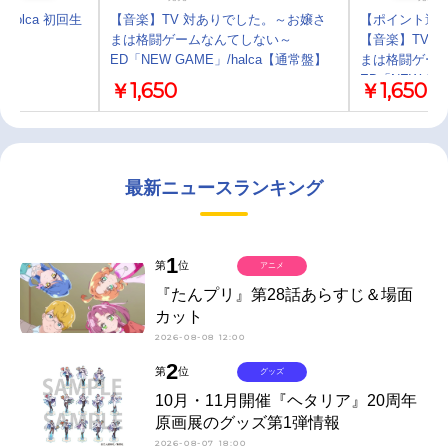
 solca 初回生
【音楽】TV 対ありでした。～お嬢さ
【ポイント還元
まは格闘ゲームなんてしない～
【音楽】TV 
ED「NEW GAME」/halca【通常盤】
まは格闘ゲー
ED「NEW GA
￥1,650
￥1,650
最新ニュースランキング
1
第
位
アニメ
『たんプリ』第28話あらすじ＆場面
カット
2026-08-08 12:00
2
第
位
グッズ
10月・11月開催『ヘタリア』20周年
原画展のグッズ第1弾情報
2026-08-07 18:00