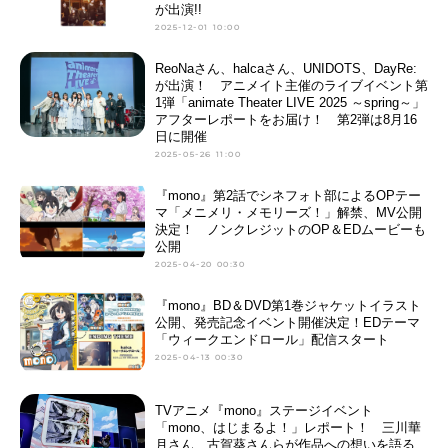
が出演!!
2025-12-01 10:00
ReoNaさん、halcaさん、UNIDOTS、DayRe:
が出演！ アニメイト主催のライブイベント第
1弾「animate Theater LIVE 2025 ～spring～」
アフターレポートをお届け！ 第2弾は8月16
日に開催
2025-05-26 11:00
『mono』第2話でシネフォト部によるOPテー
マ「メニメリ・メモリーズ！」解禁、MV公開
決定！ ノンクレジットのOP＆EDムービーも
公開
2025-04-20 00:30
『mono』BD＆DVD第1巻ジャケットイラスト
公開、発売記念イベント開催決定！EDテーマ
「ウィークエンドロール」配信スタート
2025-04-13 00:30
TVアニメ『mono』ステージイベント
「mono、はじまるよ！」レポート！ 三川華
月さん、古賀葵さんらが作品への想いを語る