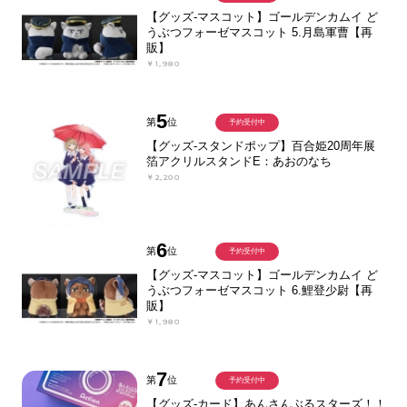
【グッズ-マスコット】ゴールデンカムイ ど
うぶつフォーゼマスコット 5.月島軍曹【再
販】
￥1,980
5
第
位
予約受付中
【グッズ-スタンドポップ】百合姫20周年展
箔アクリルスタンドE：あおのなち
￥2,200
6
第
位
予約受付中
【グッズ-マスコット】ゴールデンカムイ ど
うぶつフォーゼマスコット 6.鯉登少尉【再
販】
￥1,980
7
第
位
予約受付中
【グッズ-カード】あんさんぶるスターズ！！