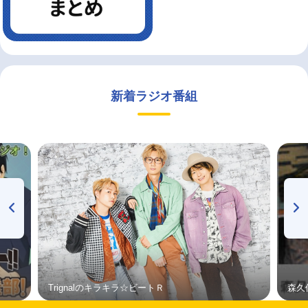
新着ラジオ番組
Trignalのキラキラ☆ビートＲ
森久