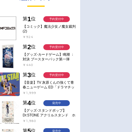
1
第
位
予約受付中
【コミック】魔法少女ノ魔女裁判
(2)
￥924
2
第
位
予約受付中
【グッズ-カードゲーム】鳴潮 ：
対決 ブースターパック第一弾
【ポイント2倍】
￥440
3
第
位
予約受付中
【音楽】TV 灰原くんの強くて青
春ニューゲーム ED「ドラマチッ
ク逃避行」収録シングル AIM
￥1,999
STAR/愛美【通常盤】
4
第
位
発売中
【グッズ-スタンドポップ】
Dr.STONE アクリルスタンド ホ
ワイマンといっしょver. スタン
￥1,980
リー・スナイダー
5
第
位
発売中