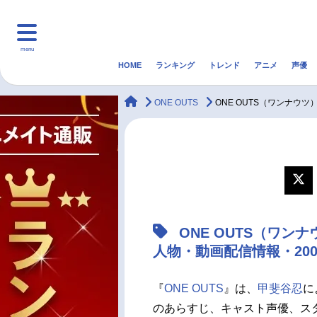
menu
HOME
ランキング
トレンド
アニメ
声優
HOME
ランキング
アニ
animateTimes
ONE OUTS
ONE OUTS（ワンナウ
マンガ・ラノベ
ゲーム・アプリ
音楽
最新記事一覧
アニメ記事一覧
ONE OUTS（ワ
声優記事一覧
人物・動画配信情報・20
『
ONE OUTS
』は、
甲斐谷忍
に
のあらすじ、キャスト声優、ス