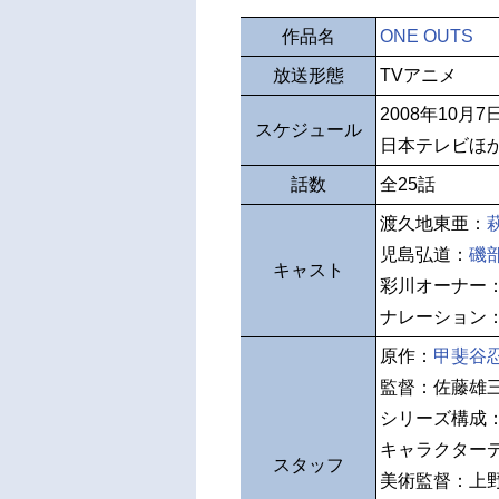
作品名
ONE OUTS
放送形態
TVアニメ
2008年10月
スケジュール
日本テレビほ
話数
全25話
渡久地東亜：
児島弘道：
磯
キャスト
彩川オーナー
ナレーション
原作：
甲斐谷
監督：佐藤雄
シリーズ構成
キャラクター
スタッフ
美術監督：上