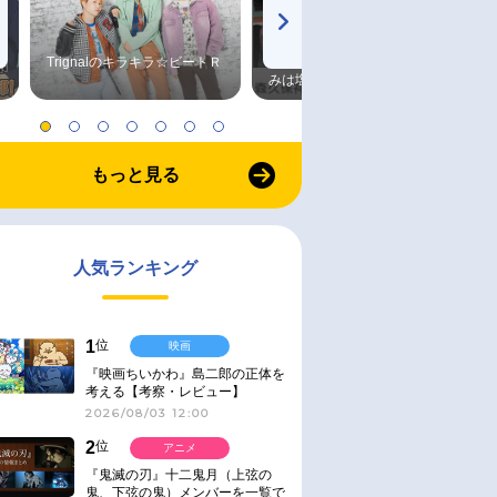
Trignalのキラキラ☆ビートＲ
森久保祥太郎×浪川大輔 つま
みは塩だけ
もっと見る
人気ランキング
1
位
映画
『映画ちいかわ』島二郎の正体を
考える【考察・レビュー】
2026/08/03 12:00
2
位
アニメ
『鬼滅の刃』十二鬼月（上弦の
鬼、下弦の鬼）メンバーを一覧で