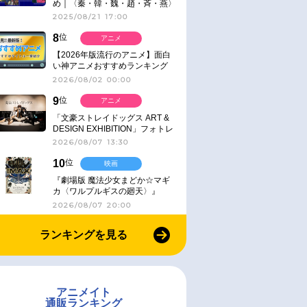
め｜〈秦・韓・魏・趙・斉・燕〉
2025/08/21 17:00
8
位
アニメ
【2026年版流行のアニメ】面白
い神アニメおすすめランキング
【名作・話題作】｜ジャンル別人
2026/08/02 00:00
気作品をピックアップ
9
位
アニメ
「文豪ストレイドッグス ART &
DESIGN EXHIBITION」フォトレ
ポート
2026/08/07 13:30
10
位
映画
『劇場版 魔法少女まどか☆マギ
カ〈ワルプルギスの廻天〉』
IMAX同時公開決定
2026/08/07 20:00
ランキングを見る
アニメイト
通販ランキング