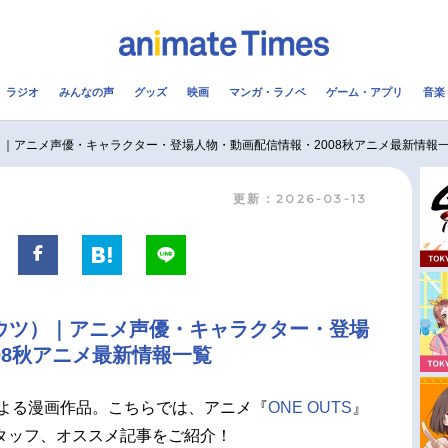
ラジオ
みんなの声
グッズ
映画
マンガ・ラノベ
ゲーム・アプリ
音楽
メ
声優
ラジオ
み
ツ）｜アニメ声優・キャラクター・登場人物・動画配信情報・2008秋アニメ最新情報
更新：2026-03-13
コスプレ
2.5次元
配信
アニメ映画一覧
今期アニメ曜日別一覧
実写化映画一覧
春アニメ
ンナウツ）｜アニメ声優・キャラクター・登場
男性声優/女性声優一覧
夏アニメ
08秋アニメ最新情報一覧
FOLLOW US
よる漫画作品。こちらでは、アニメ『
ONE OUTS
』
タッフ、オススメ記事をご紹介！