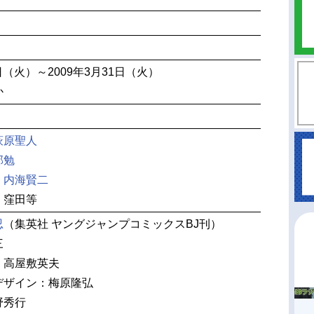
7日（火）～2009年3月31日（火）
か
萩原聖人
部勉
：
内海賢二
：窪田等
忍
（集英社 ヤングジャンプコミックスBJ刊）
三
：高屋敷英夫
デザイン：梅原隆弘
野秀行