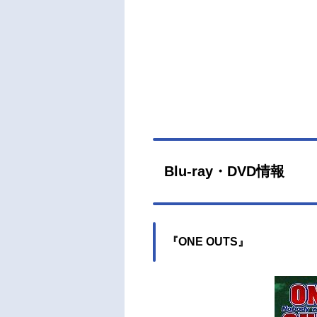
Blu-ray・DVD情報
『ONE OUTS』