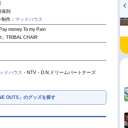
彦
田保則
TVアニメ『戦隊大失格』
ハイキュー!! 烏野高校放送部!
ン制作：
マッドハウス
radio 大直会 2nd season
y money To my Pain
」TRIBAL CHAIR
ッドハウス
・NTV・D.N.ドリームパートナーズ
NE OUTS」のグッズを探す