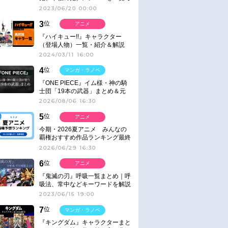
紹介＆解説（登場鬼の情報まと
2023/06/20 00:00
め）
3
位
アニメ
『ハイキュー!!』キャラクター
（登場人物）一覧・紹介＆解説
2024/03/11 16:00
4
位
マンガ・ラノベ
『ONE PIECE』イム様・神の騎
士団「19本の武器」まとめ＆元
ネタ
2026/08/06 16:30
5
位
アニメ
今期・2026夏アニメ みんなの
覇権おすすめ作品ランキング最終
結果発表！
2026/06/29 16:30
6
位
アニメ
『鬼滅の刃』呼吸一覧まとめ｜呼
吸法、常中などキーワードを解説
2023/06/15 19:00
7
位
マンガ・ラノベ
『キングダム』キャラクターまと