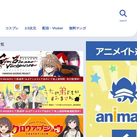
search
コスプレ
2.5次元
配信・Vtuber
無料マンガ
んなの声
グッズ
映画
一覧
・Vtuber
トレンド
無料マンガ
秋アニメ
冬アニメ