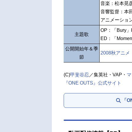
音楽：松本晃
音響監督：本
アニメーショ
OP：「Bury」Pa
主題歌
ED：「Moment
公開開始年＆季
2008秋アニメ
節
(C)
甲斐谷忍
／集英社・VAP・
マ
『ONE OUTS』公式サイト
「O