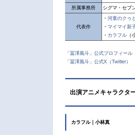
所属事務所
シグマ・セブン
・
河童のクゥ
代表作
・
マイマイ新
・
カラフル
（
「冨澤風斗」公式プロフィール
「冨澤風斗」公式X（Twitter）
出演アニメキャラクタ
カラフル｜小林真