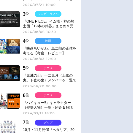
2026/07/21 10:00
3
位
マンガ・ラノベ
『ONE PIECE』イム様・神の騎
士団「19本の武器」まとめ＆元
ネタ
2026/08/06 16:30
4
位
映画
『映画ちいかわ』島二郎の正体を
考える【考察・レビュー】
2026/08/03 12:00
5
位
アニメ
『鬼滅の刃』十二鬼月（上弦の
鬼、下弦の鬼）メンバーを一覧で
紹介＆解説（登場鬼の情報まと
2023/06/20 00:00
め）
6
位
アニメ
『ハイキュー!!』キャラクター
（登場人物）一覧・紹介＆解説
2024/03/11 16:00
7
位
グッズ
10月・11月開催『ヘタリア』20