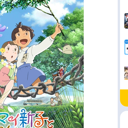
「真」は父のことを軽蔑していた。母はつい最近
不倫をしていて、兄は出来の悪い「真」を馬鹿に
口もきかない。更には、密かに思いを寄せる後輩
原ひろかが、援助交際をしている事を知って、
」は自殺したのだとプラプラから聞かされる。学
は友達も無く成績も最低な「真」。しかし｢真｣っ
振る舞わない＜ぼく＞とまわりの人間の関係は少
つ変わってゆく。｢真｣のことをずっと見ていた
子」、｢真｣にとっては初めての親友となる「早乙
、そして「ひろか」。｢真｣の世界で、＜ぼく＞の
変わりはじめ...