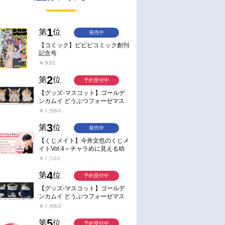
1
第
位
発売中
【コミック】ビビビコミック創刊
記念号
￥935
2
第
位
予約受付中
【グッズ-マスコット】ゴールデ
ンカムイ どうぶつフォーゼマス
コット 4.尾形百之助【再販】
￥1,980
3
第
位
発売中
【くじメイト】今井文也のくじメ
イトVol.4～チャラめに見える幼
馴染、実は一途で独占欲が強いん
￥1,100
です～
4
第
位
予約受付中
【グッズ-マスコット】ゴールデ
ンカムイ どうぶつフォーゼマス
コット 5.月島軍曹【再販】
￥1,980
5
第
位
予約受付中