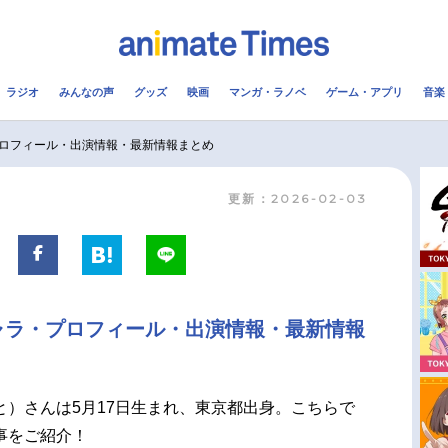
ラジオ
みんなの声
グッズ
映画
マンガ・ラノベ
ゲーム・アプリ
音楽
メ
声優
ラジオ
み
ロフィール・出演情報・最新情報まとめ
更新：2026-02-03
コスプレ
2.5次元
配信
アニメ映画一覧
今期アニメ曜日別一覧
実写化映画一覧
春アニメ
ャラ・プロフィール・出演情報・最新情報
男性声優/女性声優一覧
夏アニメ
FOLLOW US
と）さんは5月17日生まれ、東京都出身。こちらで
事をご紹介！