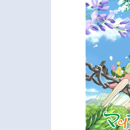
し、
まで
して
の桑
「真
校で
ぽく
しず
「唱
女」
何かが