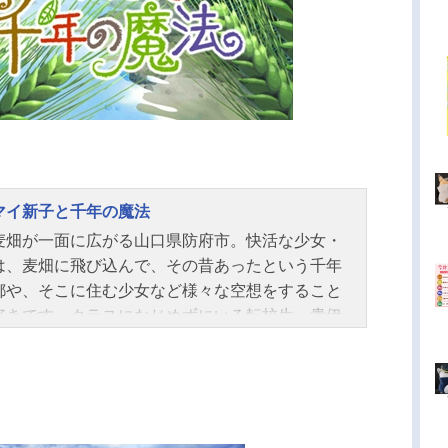
マイ新子と千年の魔法
麦畑が一面に広がる山口県防府市。快活な少女・
は、麦畑に飛び込んで、その昔あったという千年
都や、そこに住む少女など様々な空想をすること
好きです。クラスになじめずにいる転校生・貴伊
麦畑に連れ出す新子。しだいにうちとけてきたふ
ですが、大切にしていた金魚の「ひづる」の死を
かけに、大きく揺れ始めます。悲しむ貴伊子をい
る新子は、「ひづる」を史跡の近くに埋めます。
の時がもつ奇跡に願いをかけて──。作品名マイマ