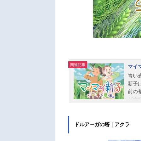
関連記事
マイ
青い
新子
前の
が大
子を
たり
きっ
ドルアーガの塔｜アクラ
たわ
千年