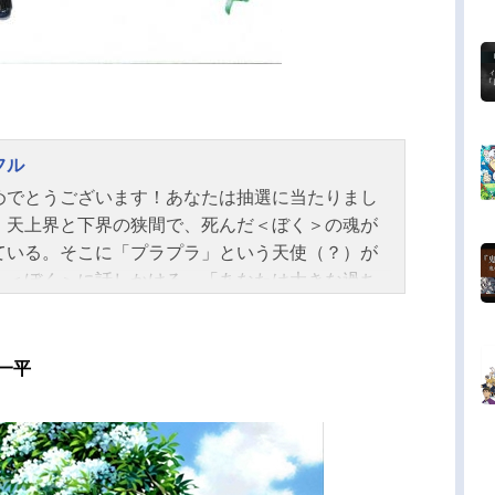
フル
めでとうございます！あなたは抽選に当たりまし
」天上界と下界の狭間で、死んだ＜ぼく＞の魂が
ている。そこに「プラプラ」という天使（？）が
、＜ぼく＞に話しかける。「あなたは大きな過ち
して死んだ罪な魂ですが、もう一度下界に戻って
戦するチャンスが与えられました。そして、自分
した罪を思い出させなければいけません」と。こ
一平
て、＜ぼく＞の魂は、自殺をして今息を引き取っ
かりの「小林真」という名の中学３年生の体に入
み、「小林真」として生きることになる。生き返
「真」を囲んで、幸せそうに見えた家族。しか