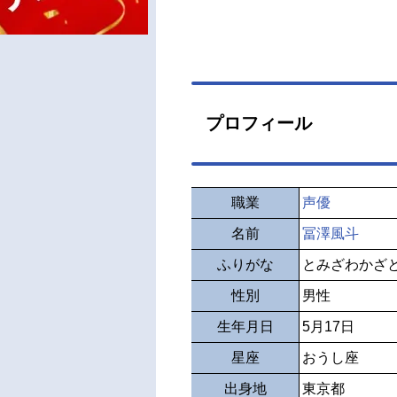
プロフィール
職業
声優
名前
冨澤風斗
ふりがな
とみざわかざ
性別
男性
生年月日
5月17日
星座
おうし座
出身地
東京都