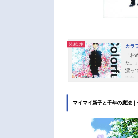
関連記事
カラ
「お
た。
漂っ
現れ
を犯
再挑
の犯
マイマイ新子と千年の魔法｜
うし
たば
りこ
った