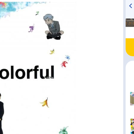
TVアニメ『戦隊大失格』
ハイキュー!! 烏野高校放送部!
radio 大直会 2nd season