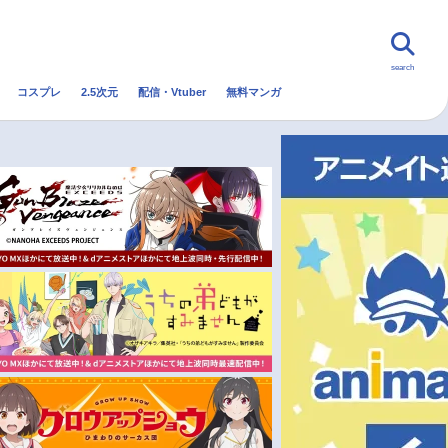
search
コスプレ
2.5次元
配信・Vtuber
無料マンガ
んなの声
グッズ
映画
・Vtuber
トレンド
無料マンガ
秋アニメ
冬アニメ