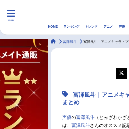
menu
HOME
ランキング
トレンド
アニメ
声優
HOME
ランキング
アニ
animateTimes
冨澤風斗
冨澤風斗｜アニメキャラ・プ
マンガ・ラノベ
ゲーム・アプリ
音楽
最新記事一覧
アニメ記事一覧
冨澤風斗｜アニメキ
声優記事一覧
まとめ
声優
の
冨澤風斗
（とみざわかざ
は、
冨澤風斗
さんのオススメ記