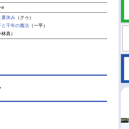
e
と夏休み
（クゥ）
子と千年の魔法
（一平）
小林真）
ー