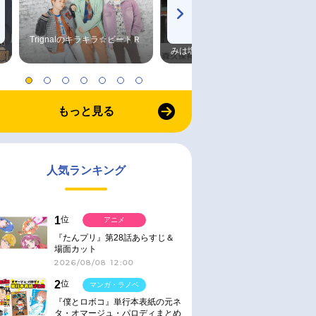
Trignalのキラキラ☆ビートＲ
森久保祥太郎×浪川大輔 つま
みは塩だけ
もっと見る
人気ランキング
1
位
アニメ
『たんプリ』第28話あらすじ＆
場面カット
2026/08/08 12:00
2
位
マンガ・ラノベ
『僕とロボコ』単行本表紙の元ネ
タ・オマージュ・パロディまとめ