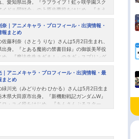
れ、愛知県出身。『ラブライブ！虹ヶ咲学園スク
アイドル同好会』の上原歩夢役をはじめ、『まえ
！』の北風ふぶき役など、人気作品のキャラクタ
演じています。こちらでは、大西亜玖璃さんのオ
利奈｜アニメキャラ・プロフィール・出演情報・
情報まとめ
メ記事をご紹介！
の佐藤利奈（さとう りな）さんは5月2日生まれ、
県出身。『とある魔術の禁書目録』の御坂美琴役
じめ、『魔法先生ネギま！』のネギ・スプリング
ールド役など、人気作品のキャラクターを多く演
います。こちらでは、佐藤利奈さんのオススメ記
光｜アニメキャラ・プロフィール・出演情報・最
報まとめ
ご紹介！
の緑川光（みどりかわ ひかる）さんは5月2日生ま
栃木県大田原市出身。『新機動戦記ガンダムW』
イロ・ユイ役をはじめ、『あんさんぶるスター
』の天祥院英智役など、人気作品のキャラクター
く演じています。こちらでは、緑川光さんのオス
記事をご紹介！