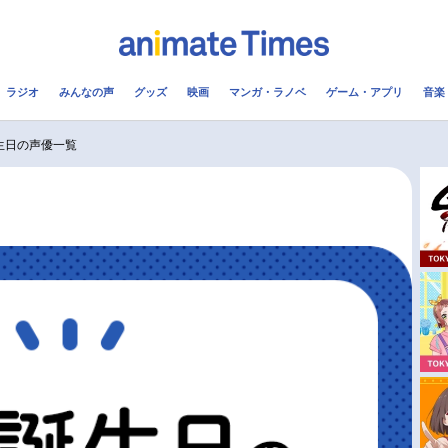
ラジオ
みんなの声
グッズ
映画
マンガ・ラノベ
ゲーム・アプリ
音楽
メ
声優
ラジオ
み
生日の声優一覧
コスプレ
2.5次元
配信
アニメ映画一覧
今期アニメ曜日別一覧
実写化映画一覧
春アニメ
男性声優/女性声優一覧
夏アニメ
FOLLOW US