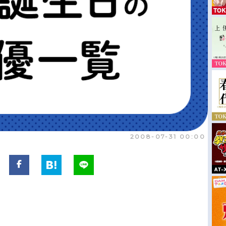
2008-07-31 00:00