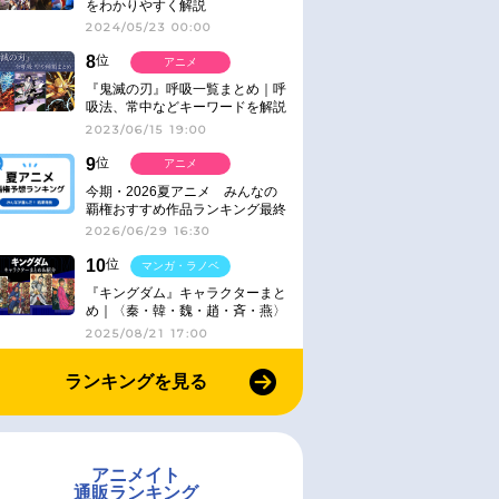
をわかりやすく解説
2024/05/23 00:00
8
位
アニメ
『鬼滅の刃』呼吸一覧まとめ｜呼
吸法、常中などキーワードを解説
2023/06/15 19:00
9
位
アニメ
今期・2026夏アニメ みんなの
覇権おすすめ作品ランキング最終
結果発表！
2026/06/29 16:30
10
位
マンガ・ラノベ
『キングダム』キャラクターまと
め｜〈秦・韓・魏・趙・斉・燕〉
2025/08/21 17:00
ランキングを見る
アニメイト
通販ランキング