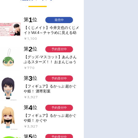
1
第
位
発売中
【くじメイト】今井文也のくじメ
イトVol.4～チャラめに見える幼
馴染、実は一途で独占欲が強いん
￥1,100
です～
2
第
位
予約受付中
【グッズ-マスコット】あんさん
ぶるスターズ！！ おまんじゅう
にぎにぎマスコット ねくすと2
￥770
Hbox
3
第
位
予約受付中
【フィギュア】るかっぷ 超かぐ
や姫！ 酒寄彩葉
￥3,927
4
第
位
予約受付中
【フィギュア】るかっぷ 超かぐ
や姫！ かぐや
￥3,927
5
第
位
予約受付中