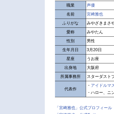
職業
声優
名前
宮﨑雅也
ふりがな
みやざきまさ
愛称
みやたん
性別
男性
生年月日
3月20日
星座
うお座
出身地
大阪府
所属事務所
スターダスト
・
アイドルマスタ
代表作
・ハロー、ニ
「宮﨑雅也」公式プロフィール