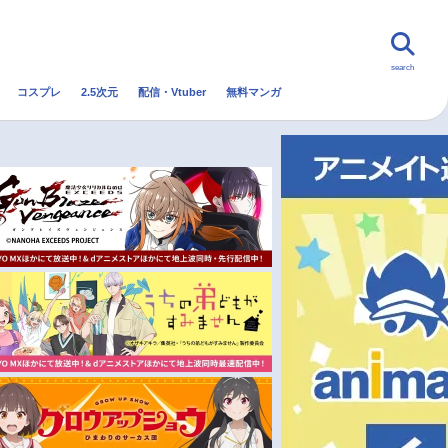
search
コスプレ
2.5次元
配信・Vtuber
無料マンガ
んなの声
グッズ
映画
・Vtuber
トレンド
無料マンガ
秋アニメ
冬アニメ