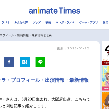
ラジオ
みんなの声
グッズ
映画
マンガ・ラノベ
ゲーム・アプリ
音楽
メ
声優
ラジオ
み
ロフィール・出演情報・最新情報まとめ
更新：2025-01-22
コスプレ
2.5次元
配信
アニメ映画一覧
今期アニメ曜日別一覧
実写化映画一覧
春アニメ
ャラ・プロフィール・出演情報・最新情報
男性声優/女性声優一覧
夏アニメ
FOLLOW US
や）さんは、3月20日生まれ、大阪府出身。こちらで
ルと関連記事を紹介します。