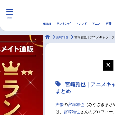
menu
HOME
ランキング
トレンド
アニメ
声優
HOME
ランキング
アニ
animateTimes
宮﨑雅也
宮﨑雅也｜アニメキャラ・プ
マンガ・ラノベ
ゲーム・アプリ
音楽
最新記事一覧
アニメ記事一覧
宮﨑雅也｜アニメキ
声優記事一覧
まとめ
声優
の
宮﨑雅也
（みやざきまさ
は、
宮﨑雅也
さんのプロフィー