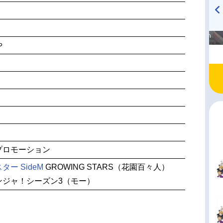
高橋美紀のおんぷの気持ち
TVアニメ『戦隊大失格』
♪ in アニメイトタイムズ
radio 大直会 2nd season
や
プロモーション
ー SideM
GROWING STARS（花園百々人）
ンジャ！シーズン3（モー）