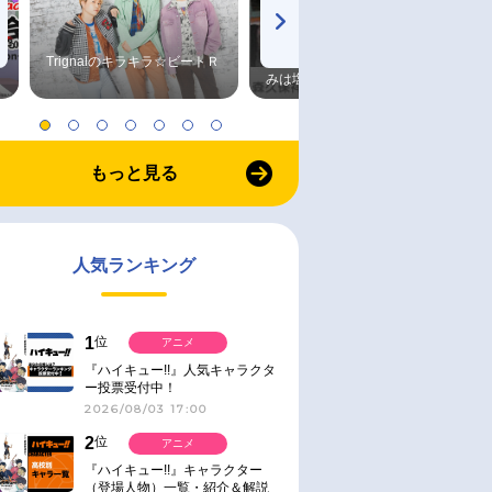
Trignalのキラキラ☆ビートＲ
森久保祥太郎×浪川大輔 つま
みは塩だけ
もっと見る
人気ランキング
1
位
アニメ
『ハイキュー!!』人気キャラクタ
ー投票受付中！
2026/08/03 17:00
2
位
アニメ
『ハイキュー!!』キャラクター
（登場人物）一覧・紹介＆解説