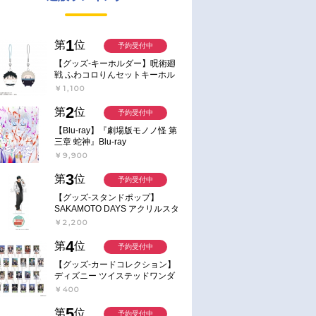
1
第
位
予約受付中
【グッズ-キーホルダー】呪術廻
戦 ふわコロりんセットキーホル
ダー【アニメイト特典付】
￥1,100
2
第
位
予約受付中
【Blu-ray】『劇場版モノノ怪 第
三章 蛇神』Blu-ray
￥9,900
3
第
位
予約受付中
【グッズ-スタンドポップ】
SAKAMOTO DAYS アクリルスタ
ンド～Sunny Afternoon～ 4.南雲
￥2,200
4
第
位
予約受付中
【グッズ-カードコレクション】
ディズニー ツイステッドワンダ
ーランド ランダムカードコレク
￥400
ション クラブ・ウェアver.
5
第
位
予約受付中