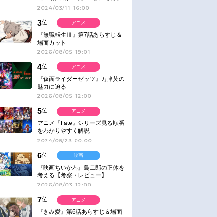
2024/03/11 16:00
3
位
アニメ
『無職転生Ⅲ』第7話あらすじ＆
場面カット
2026/08/05 19:01
4
位
アニメ
『仮面ライダーゼッツ』万津莫の
魅力に迫る
2026/08/05 12:00
5
位
アニメ
アニメ『Fate』シリーズ見る順番
をわかりやすく解説
2024/05/23 00:00
6
位
映画
『映画ちいかわ』島二郎の正体を
考える【考察・レビュー】
2026/08/03 12:00
7
位
アニメ
『きみ愛』第6話あらすじ＆場面