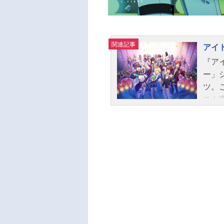
関連記事
アイド
『ア
ー」
ツ。
スト
記事