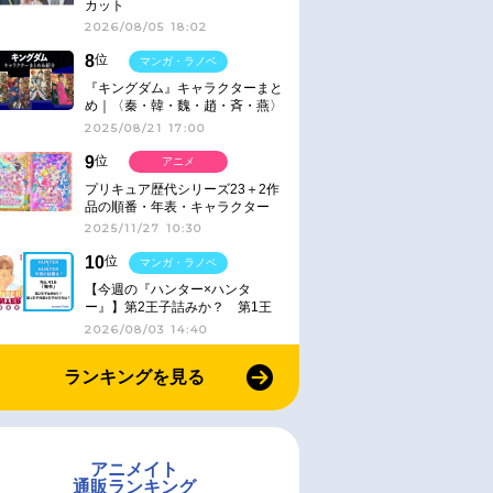
カット
2026/08/05 18:02
8
位
マンガ・ラノベ
『キングダム』キャラクターまと
め｜〈秦・韓・魏・趙・斉・燕〉
2025/08/21 17:00
9
位
アニメ
プリキュア歴代シリーズ23＋2作
品の順番・年表・キャラクター
【2025年版】
2025/11/27 10:30
10
位
マンガ・ラノベ
【今週の『ハンター×ハンタ
ー』】第2王子詰みか？ 第1王
子と第4王子が対峙「発令」＜
2026/08/03 14:40
No.416＞
ランキングを見る
アニメイト
通販ランキング