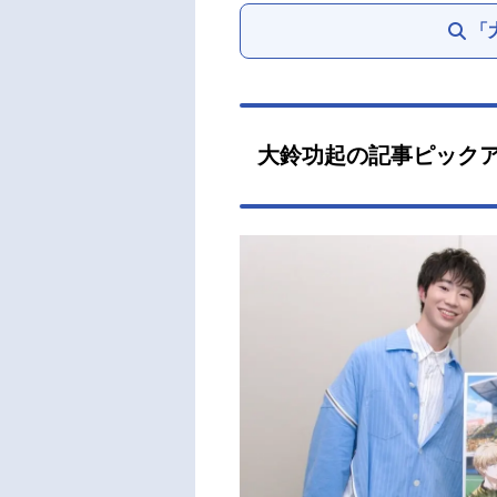
「
大鈴功起の記事ピック