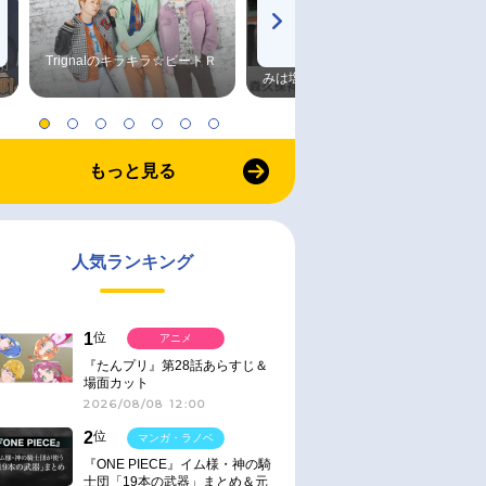
Trignalのキラキラ☆ビートＲ
森久保祥太郎×浪川大輔 つま
みは塩だけ
もっと見る
人気ランキング
1
位
アニメ
『たんプリ』第28話あらすじ＆
場面カット
2026/08/08 12:00
2
位
マンガ・ラノベ
『ONE PIECE』イム様・神の騎
士団「19本の武器」まとめ＆元