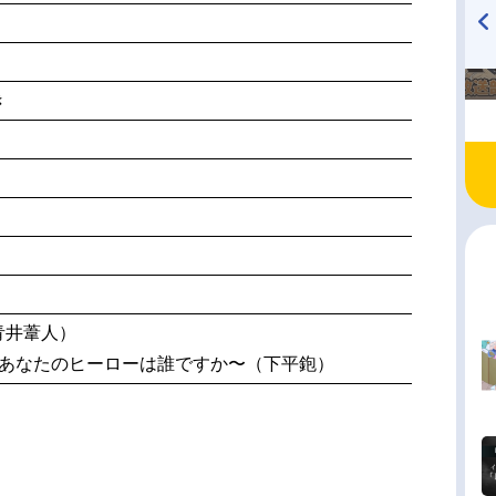
TVアニメ『戦隊大失格』
ハイキュー!! 烏野高校放送部!
radio 大直会 2nd season
き
青井葦人）
〜あなたのヒーローは誰ですか〜（下平鉋）