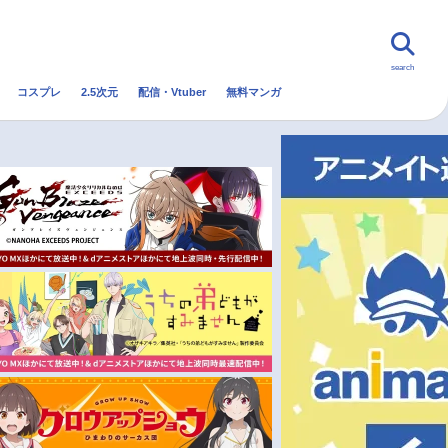
search
コスプレ
2.5次元
配信・Vtuber
無料マンガ
んなの声
グッズ
映画
・Vtuber
トレンド
無料マンガ
秋アニメ
冬アニメ