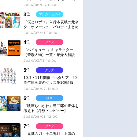
ネタ
2026/08/06 16:30
3
位
マンガ・ラノベ
『僕とロボコ』単行本表紙の元ネ
タ・オマージュ・パロディまとめ
2026/07/21 10:00
4
位
アニメ
『ハイキュー!!』キャラクター
（登場人物）一覧・紹介＆解説
2024/03/11 16:00
5
位
グッズ
10月・11月開催『ヘタリア』20
周年原画展のグッズ第1弾情報
2026/08/07 18:00
6
位
映画
『映画ちいかわ』島二郎の正体を
考える【考察・レビュー】
2026/08/03 12:00
7
位
アニメ
『鬼滅の刃』十二鬼月（上弦の