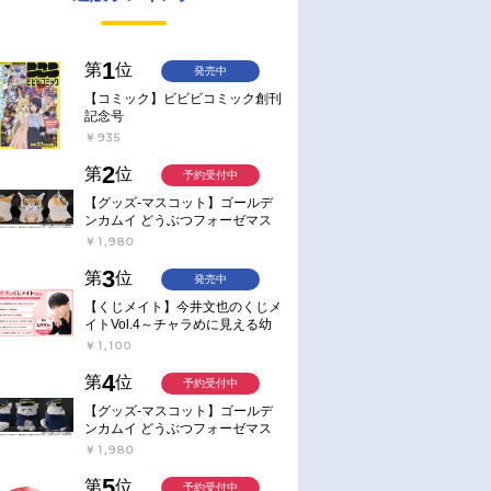
1
第
位
発売中
【コミック】ビビビコミック創刊
記念号
￥935
2
第
位
予約受付中
【グッズ-マスコット】ゴールデ
ンカムイ どうぶつフォーゼマス
コット 4.尾形百之助【再販】
￥1,980
3
第
位
発売中
【くじメイト】今井文也のくじメ
イトVol.4～チャラめに見える幼
馴染、実は一途で独占欲が強いん
￥1,100
です～
4
第
位
予約受付中
【グッズ-マスコット】ゴールデ
ンカムイ どうぶつフォーゼマス
コット 5.月島軍曹【再販】
￥1,980
5
第
位
予約受付中