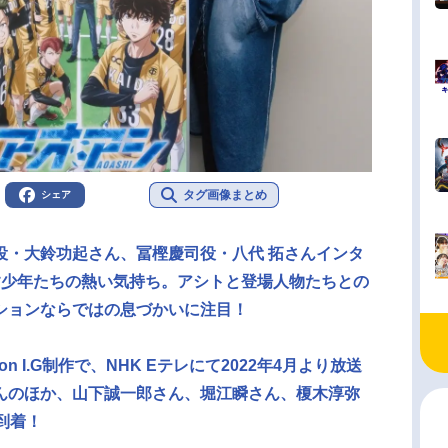
タグ画像まとめ
シェア
役・大鈴功起さん、冨樫慶司役・八代 拓さんインタ
す少年たちの熱い気持ち。アシトと登場人物たちとの
ションならではの息づかいに注目！
on I.G制作で、NHK Eテレにて2022年4月より放送
んのほか、山下誠一郎さん、堀江瞬さん、榎木淳弥
到着！