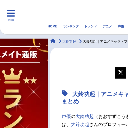
menu
HOME
ランキング
トレンド
アニメ
声優
HOME
ランキング
アニ
animateTimes
大鈴功起
大鈴功起｜アニメキャラ・プ
マンガ・ラノベ
ゲーム・アプリ
音楽
最新記事一覧
アニメ記事一覧
大鈴功起｜アニメキ
声優記事一覧
まとめ
声優
の
大鈴功起
（おおすずこう
は、
大鈴功起
さんのプロフィー