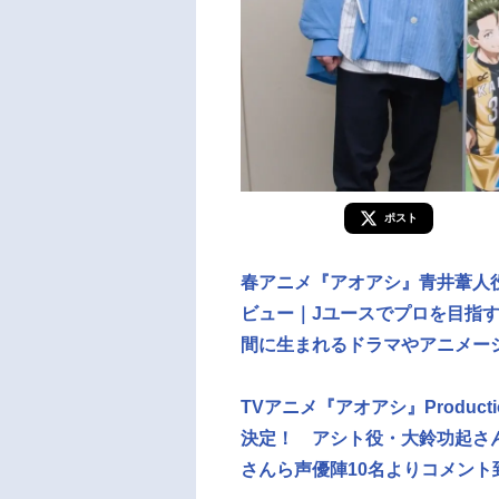
ポスト
春アニメ『アオアシ』青井葦人
ビュー｜Jユースでプロを目指
間に生まれるドラマやアニメー
TVアニメ『アオアシ』Producti
決定！ アシト役・大鈴功起さ
さんら声優陣10名よりコメント