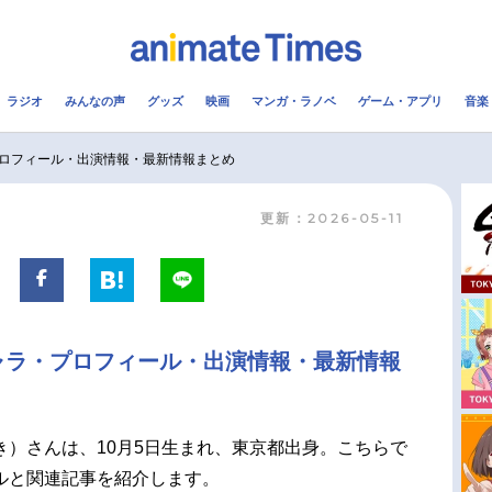
ラジオ
みんなの声
グッズ
映画
マンガ・ラノベ
ゲーム・アプリ
音楽
メ
声優
ラジオ
み
ロフィール・出演情報・最新情報まとめ
更新：2026-05-11
コスプレ
2.5次元
配信
アニメ映画一覧
今期アニメ曜日別一覧
実写化映画一覧
春アニメ
ャラ・プロフィール・出演情報・最新情報
男性声優/女性声優一覧
夏アニメ
FOLLOW US
き）さんは、10月5日生まれ、東京都出身。こちらで
ルと関連記事を紹介します。