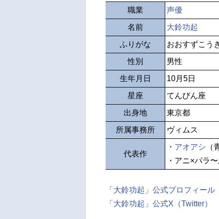
職業
声優
名前
大鈴功起
ふりがな
おおすずこう
性別
男性
生年月日
10月5日
星座
てんびん座
出身地
東京都
所属事務所
ヴィムス
・
アオアシ
（
代表作
・アニ×パラ
「大鈴功起」公式プロフィール
「大鈴功起」公式X（Twitter）