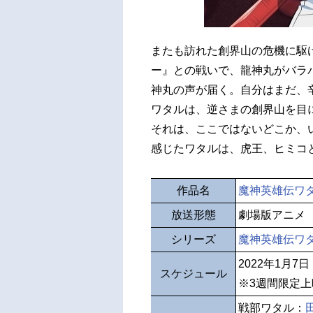
またも訪れた創界山の危機に駆
ー』との戦いで、龍神丸がバラ
神丸の声が届く。自分はまだ、
ワタルは、逆さまの創界山を目
それは、ここではないどこか、
感じたワタルは、虎王、ヒミコ
作品名
魔神英雄伝ワタ
放送形態
劇場版アニメ
シリーズ
魔神英雄伝ワ
2022年1月7
スケジュール
※3週間限定上
戦部ワタル：