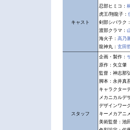
忍部ヒミコ：
虎王/翔龍子：
キャスト
剣部シバラク
渡部クラマ：
海火子：
高乃
龍神丸：
玄田
企画・製作：
原作：矢立肇
監督：神志那
脚本：永井真
キャラクター
メカニカルデ
デザインワー
スタッフ
キーメカアニ
美術監督：池
色彩設定：佐