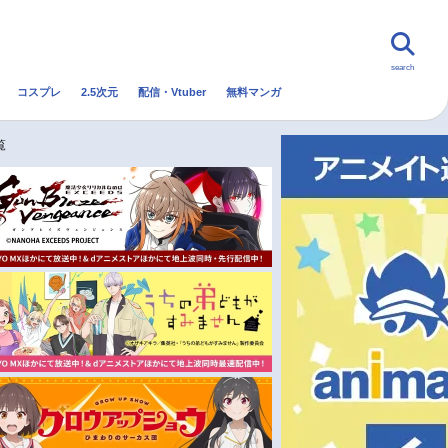
search
コスプレ
2.5次元
配信・Vtuber
無料マンガ
んなの声
グッズ
映画
覧
・Vtuber
トレンド
無料マンガ
秋アニメ
冬アニメ