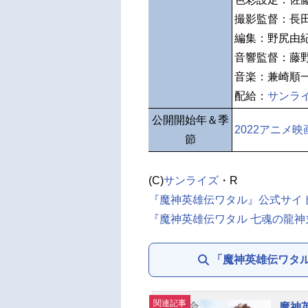
撮影監督：長
編集：野尻由
音響監督：藤
音楽：兼崎順
配給：
サンラ
公開開始年＆季
2022アニメ映
節
(C)
サンライズ
・R
『魔神英雄伝ワタル』公式サイ
『魔神英雄伝ワタル 七魂の龍神丸』
「魔神英雄伝ワタル
関連記事
魔神