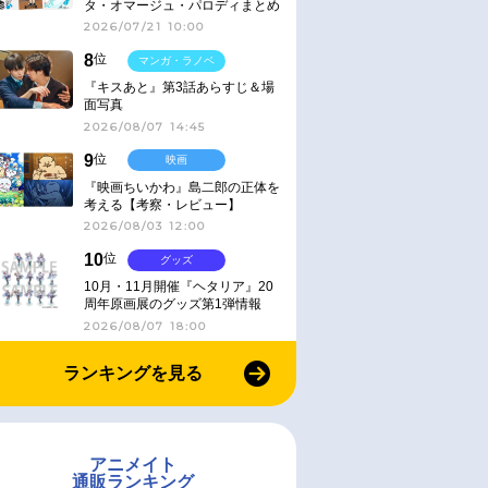
タ・オマージュ・パロディまとめ
2026/07/21 10:00
8
位
マンガ・ラノベ
『キスあと』第3話あらすじ＆場
面写真
2026/08/07 14:45
9
位
映画
『映画ちいかわ』島二郎の正体を
考える【考察・レビュー】
2026/08/03 12:00
10
位
グッズ
10月・11月開催『ヘタリア』20
周年原画展のグッズ第1弾情報
2026/08/07 18:00
ランキングを見る
アニメイト
通販ランキング