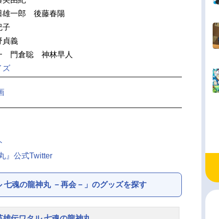
田雄一郎 後藤春陽
紀子
野貞義
一 門倉聡 神林早人
イズ
画
ト
公式Twitter
 七魂の龍神丸 －再会－」のグッズを探す
英雄伝ワタル 七魂の龍神丸