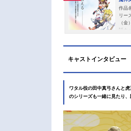
作品
リー
（金）
話キ
べヒ
丸：
ライ
キャストインタビュー
オ・
監督
督：藤
イズ主
ワタル役の田中真弓さんと虎
t!」
a・c
のシリーズも一緒に見たり、
OVE
ンラ
英雄