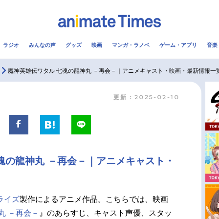
ラジオ
みんなの声
グッズ
映画
マンガ・ラノベ
ゲーム・アプリ
音楽
メ
声優
ラジオ
み
魔神英雄伝ワタル 七魂の龍神丸 －再会－｜アニメキャスト・映画・最新情報一
更新：2025-02-10
コスプレ
2.5次元
配信
アニメ映画一覧
今期アニメ曜日別一覧
実写化映画一覧
春アニメ
魂の龍神丸 －再会－｜アニメキャスト・
男性声優/女性声優一覧
夏アニメ
FOLLOW US
ライズ
製作によるアニメ作品。こちらでは、映画
丸 －再会－
』のあらすじ、キャスト声優、スタッ