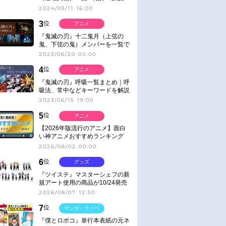
2024/03/11 16:00
3
位
アニメ
『鬼滅の刃』十二鬼月（上弦の
鬼、下弦の鬼）メンバーを一覧で
紹介＆解説（登場鬼の情報まと
2023/06/20 00:00
め）
4
位
アニメ
『鬼滅の刃』呼吸一覧まとめ｜呼
吸法、常中などキーワードを解説
2023/06/15 19:00
5
位
アニメ
【2026年版流行のアニメ】面白
い神アニメおすすめランキング
【名作・話題作】｜ジャンル別人
2026/08/02 00:00
気作品をピックアップ
6
位
グッズ
『ツイステ』マスターシェフの新
規アート使用の商品が10/24発売
2026/08/07 12:50
7
位
マンガ・ラノベ
『僕とロボコ』単行本表紙の元ネ