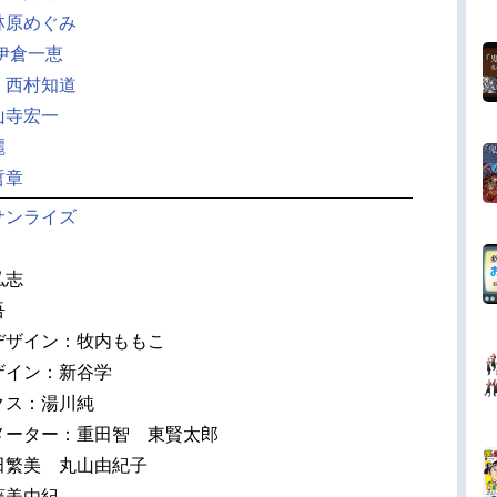
林原めぐみ
伊倉一恵
：
西村知道
山寺宏一
麗
哲章
サンライズ
弘志
吾
デザイン：牧内ももこ
ザイン：新谷学
クス：湯川純
メーター：重田智 東賢太郎
田繁美 丸山由紀子
藤美由紀