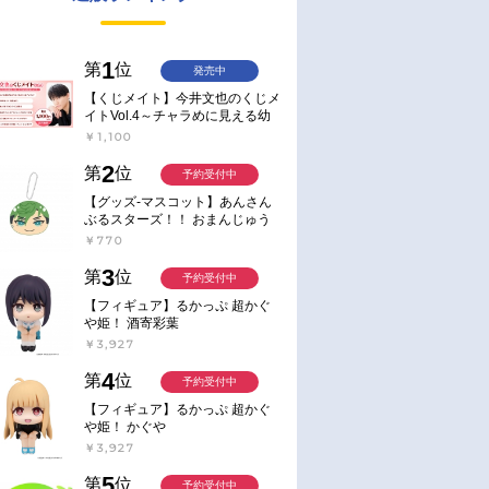
1
第
位
発売中
【くじメイト】今井文也のくじメ
イトVol.4～チャラめに見える幼
馴染、実は一途で独占欲が強いん
￥1,100
です～
2
第
位
予約受付中
【グッズ-マスコット】あんさん
ぶるスターズ！！ おまんじゅう
にぎにぎマスコット ねくすと2
￥770
Hbox
3
第
位
予約受付中
【フィギュア】るかっぷ 超かぐ
や姫！ 酒寄彩葉
￥3,927
4
第
位
予約受付中
【フィギュア】るかっぷ 超かぐ
や姫！ かぐや
￥3,927
5
第
位
予約受付中