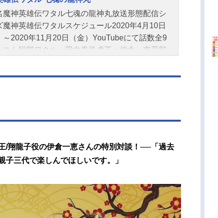
名魔神英雄伝ワタル七魂の龍神丸放送形態配信シ
ズ魔神英雄伝ワタルスケジュール2020年4月10日
～2020年11月20日（金）YouTubeにて話数全9
ャスト戦部ワタル：田中真弓虎王：伊倉一恵忍部
ミコ：林原めぐみ剣部シバラク：西村知道龍神
玄田哲章スタッフ監督：神志那弘志（スタジオ・
ブ）キャラクターデザイン：牧内ももこ（スタジ
ライブ）メカニカルデザイン：アストレイズ美術
：池田繁美 丸山由紀子（アトリエムサ）音響監
野貞義企画協力：BANDAISPIRITS制作：サンラ
題歌OP：「STEP」a・chi-a・chiOP2：「Figh
王/翔龍子役の伊倉一恵さんの特別対談！──「過去
高橋由美子ED：「a・chi-a・chiアドベンチャー」
hi-a・chiED2：「君に止まらない〜MYGIRL,MYL
親子三代で楽しんでほしいです。」
」高橋由美子公開開始年＆季節2020春アニメ(C)サ
イズ・R『魔神英雄伝ワタル』公式サイト 「魔神
伝ワタル七魂の龍神丸」のグッズを探す