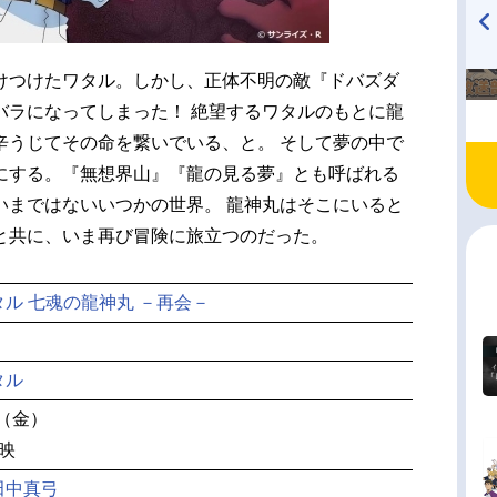
TVアニメ『戦隊大失格』
ハイキュー!! 烏野高校放送部!
けつけたワタル。しかし、正体不明の敵『ドバズダ
radio 大直会 2nd season
バラになってしまった！ 絶望するワタルのもとに龍
辛うじてその命を繋いでいる、と。 そして夢の中で
にする。『無想界山』『龍の見る夢』とも呼ばれる
いまではないいつかの世界。 龍神丸はそこにいると
と共に、いま再び冒険に旅立つのだった。
ル 七魂の龍神丸 －再会－
タル
日（金）
映
田中真弓