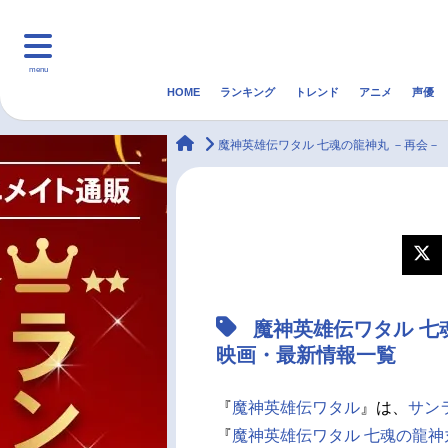
menu
HOME
ランキング
トレンド
アニメ
声優
HOME
ランキング
アニ
animateTimes
魔神英雄伝ワタル 七魂の龍神丸 －再会－
マンガ・ラノベ
ゲーム・アプリ
音楽
最新記事一覧
アニメ記事一覧
魔神英雄伝ワタル 七
声優記事一覧
映画・最新情報一覧
『
魔神英雄伝ワタル
』は、
サン
『
魔神英雄伝ワタル 七魂の龍神