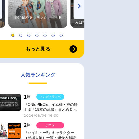
Trignalのキラキラ☆ビートＲ
森久保祥太郎×浪川大輔 つま
みは塩だけ
もっと見る
人気ランキング
1
位
マンガ・ラノベ
『ONE PIECE』イム様・神の騎
士団「19本の武器」まとめ＆元
ネタ
2026/08/06 16:30
2
位
アニメ
『ハイキュー!!』キャラクター
（登場人物）一覧・紹介＆解説