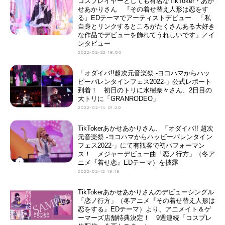
コスプレイヤーとしても有名なTikToker・あか
せあかりさん 『その着せ替え人形は恋をす
る』EDテーマでアーティストデビュー 「私
自身とリンクするところがたくさんある大好き
な作品でデビューを飾れてうれしいです」／イ
ンタビュー
2022-02-22 18:00
「オダイバ!!超次元音楽祭 -ヨコハマからハッ
ピーバレンタインフェス2022-」公式レポート
到着！ 初日のトリに水樹奈々さん、2日目の
大トリに「GRANRODEO」
2022-02-14 01:20
TikTokerあかせあかりさん、「オダイバ!! 超次
元音楽祭 -ヨコハマからハッピーバレンタイン
フェス2022-」にて有観客で初パフォーマン
ス！ メジャーデビュー曲「恋ノ行方」（冬ア
ニメ『着せ恋』EDテーマ）を披露
2022-02-12 19:15
TikTokerあかせあかりさんのデビューシングル
「恋ノ行方」（冬アニメ『その着せ替え人形は
恋をする』EDテーマ）より、アニメイト＆ゲ
ーマーズ店舗特典決定！ 9週連続「コスプレ