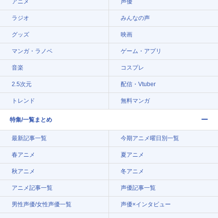
アニメ
声優
ラジオ
みんなの声
グッズ
映画
マンガ・ラノベ
ゲーム・アプリ
音楽
コスプレ
2.5次元
配信・Vtuber
トレンド
無料マンガ
特集/一覧まとめ
最新記事一覧
今期アニメ曜日別一覧
春アニメ
夏アニメ
秋アニメ
冬アニメ
アニメ記事一覧
声優記事一覧
男性声優/女性声優一覧
声優×インタビュー