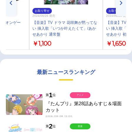
お取り寄せ
お取り寄せ
2024/06/26 発売
2024/06/26 発売
トリリオンゲー
【音楽】TV ドラマ 花咲舞が黙ってな
【音楽】TV 
い 挿入歌「いつか叶えたくて」/あか
い 挿入歌「い
せあかり 通常盤
せあかり 初回
￥1,100
￥1,650
最新ニュースランキング
1
第
位
アニメ
『たんプリ』第28話あらすじ＆場面
カット
2026-08-08 12:00
2
第
位
音楽