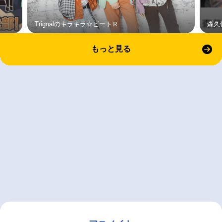
Trignalのキラキラ☆ビートＲ
森久
もっと見る