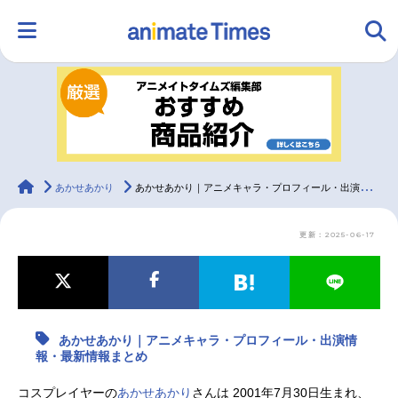
HOME
ランキング
アニメ
声優
ラジオ
みんなの声
グッズ
映画
animateTimes
あかせあかり
あかせあかり｜アニメキャラ・プロフィール・出演情報・最新情報まとめ
更新：2025-06-17
マンガ・ラノベ
ゲーム・アプリ
音楽
コスプレ
2.5次元
配信・Vtuber
トレンド
無料マンガ
あかせあかり｜アニメキャラ・プロフィール・出演情
最新記事一覧
報・最新情報まとめ
アニメ記事一覧
声優記事一覧
コスプレイヤーの
あかせあかり
さんは 2001年7月30日生まれ、