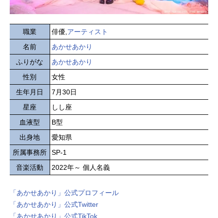
職業
俳優,
アーティスト
名前
あかせあかり
ふりがな
あかせあかり
性別
女性
生年月日
7月30日
星座
しし座
血液型
B型
出身地
愛知県
所属事務所
SP-1
音楽活動
2022年～ 個人名義
「あかせあかり」公式プロフィール
「あかせあかり」公式Twitter
「あかせあかり」公式TikTok