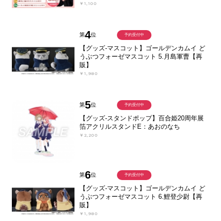
￥1,100
4
第
位
予約受付中
【グッズ-マスコット】ゴールデンカムイ ど
うぶつフォーゼマスコット 5.月島軍曹【再
販】
￥1,980
5
第
位
予約受付中
【グッズ-スタンドポップ】百合姫20周年展
箔アクリルスタンドE：あおのなち
￥2,200
6
第
位
予約受付中
【グッズ-マスコット】ゴールデンカムイ ど
うぶつフォーゼマスコット 6.鯉登少尉【再
販】
￥1,980