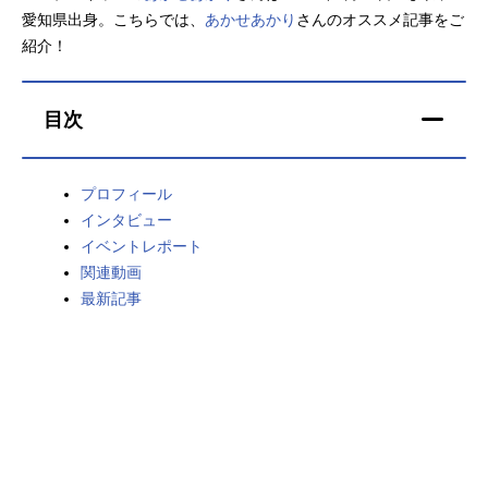
愛知県出身。こちらでは、
あかせあかり
さんのオススメ記事をご
アニメ映画一覧
実写化映画一覧
紹介！
今期アニメ曜日別一覧
目次
春アニメ
夏アニメ
秋アニメ
冬アニメ
プロフィール
インタビュー
男性声優/女性声優一覧
イベントレポート
関連動画
FOLLOW US
最新記事