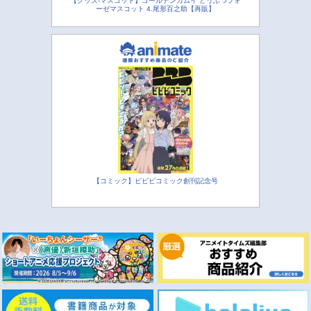
【グッズ-マスコット】ゴールデンカムイ どうぶつフォ
ーゼマスコット 4.尾形百之助【再販】
【コミック】ビビビコミック創刊記念号