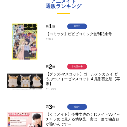
アニメイト
通販ランキング
1
第
位
発売中
【コミック】ビビビコミック創刊記念号
￥935
2
第
位
予約受付中
【グッズ-マスコット】ゴールデンカムイ ど
うぶつフォーゼマスコット 4.尾形百之助【再
販】
￥1,980
3
第
位
発売中
【くじメイト】今井文也のくじメイトVol.4～
チャラめに見える幼馴染、実は一途で独占欲
が強いんです～