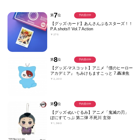
7
第
位
予約受付中
【グッズ-カード】あんさんぶるスターズ！！
P.A.shots!! Vol.7 Action
￥275
8
第
位
予約受付中
【グッズ-マスコット】アニメ『僕のヒーロー
アカデミア』 ちみけもますこっと 7.轟凍焦
￥2,200
9
第
位
予約受付中
【グッズ-ぬいぐるみ】アニメ「鬼滅の刃」
ぽにすてっぷ 第二弾 不死川 玄弥
￥1,980