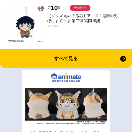
10
第
位
予約受付中
【グッズ-ぬいぐるみ】アニメ「鬼滅の刃」
ぽにすてっぷ 第二弾 冨岡 義勇
￥1,980
すべて見る