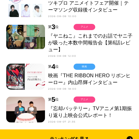
ツキプロ アニメイトフェア開催｜テ
ーマソング収録後インタビュー
2026-08-08 10:00
3
第
位
アニメ
『ヤニねこ』これまでのお話でヤニ子
が吸った本数中間報告会【第6話レビ
ュー】
2026-08-08 12:00
4
第
位
映画
映画『THE RIBBON HERO リボンヒ
ーロー』内山昂輝インタビュー
2026-08-08 18:00
5
第
位
アニメ
『忘却バッテリー』TVアニメ第1期振
り返り上映会公式レポート！
2026-08-07 21:35