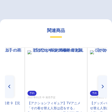
関連商品
予約
予約
2027年01月 中 発売予定
2026年10月 中 
手の若君 9 【完
【アクションフィギュア】TVアニメ
【グッズ-バッ
「その着せ替え人形は恋をする」
せ替え人形は恋