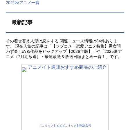
2021秋アニメ一覧
ちらです。まずは、タイトルからど
の作品をみるかご自身で楽しんでみ
てください。詳細を知りたい方は、
最新記事
こちらの記事（2022冬アニメ）を参
照してください。更新：1月3日更新
あなたのオススメの「2026夏アニ
その着せ替え人形は恋をする 関連ニュース情報は84件ありま
メ」募集中！アンケート実施中2026
す。 現在人気の記事は「【ラブコメ・恋愛アニメ特集】男女問
夏アニメのあなたのオススメの作品
わず楽しめる作品をピックアップ【2026年版】」や「2025夏ア
募集中です。観たいと思っている注
ニメ（7月期放送）・最速放送＆放送日順まとめ一覧！」です。
目の作品を教えてください。もっと
も、注目している作品には、あなた
の推しのコメントもお待ちしており
ます。2026夏アニメのオススメ【投
票する】関連記事2026夏アニメ「20
26夏アニメ」が7月より放送開始。人
気作の続編や期待のオリジナル作品
まで勢揃い！新作アニメのキービジ
ュアル画像や出演するキャスト声優
情報などをまとめて「2026夏アニメ
新番組一覧」をお届けします！2026
【コミック】ビビビコミック創刊記念号