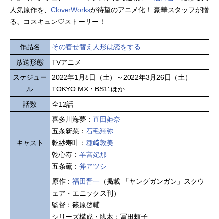
人気原作を、
CloverWorks
が待望のアニメ化！ 豪華スタッフが贈
る、コスキュン♡ストーリー！
作品名
その着せ替え人形は恋をする
放送形態
TVアニメ
スケジュー
2022年1月8日（土）～2022年3月26日（土）
ル
TOKYO MX・BS11ほか
話数
全12話
喜多川海夢：
直田姫奈
五条新菜：
石毛翔弥
キャスト
乾紗寿叶：
種﨑敦美
乾心寿：
羊宮妃那
五条薫：
斧アツシ
原作：
福田晋一
（掲載 「ヤングガンガン」スクウ
ェア・エニックス刊）
監督：篠原啓輔
シリーズ構成・脚本：冨田頼子