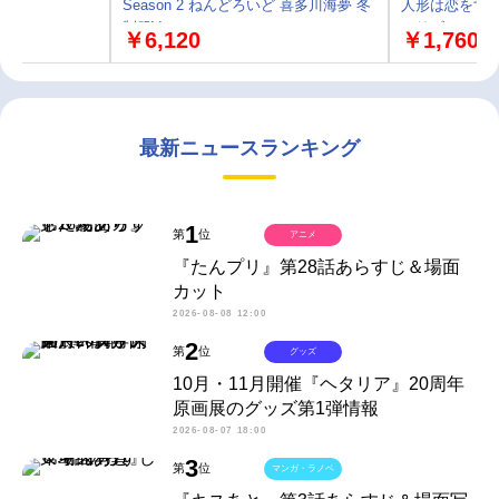
Season 2 ねんどろいど 喜多川海夢 冬
人形は恋をする
制服Ver.
（リズ）
￥6,120
￥1,760
最新ニュースランキング
1
第
位
アニメ
『たんプリ』第28話あらすじ＆場面
カット
2026-08-08 12:00
2
第
位
グッズ
10月・11月開催『ヘタリア』20周年
原画展のグッズ第1弾情報
2026-08-07 18:00
3
第
位
マンガ・ラノベ