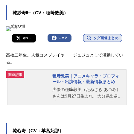
乾紗寿叶（CV：種﨑敦美）
タグ画像まとめ
シェア
ポスト
高校二年生。人気コスプレイヤー・ジュジュとして活動してい
る。
関連記事
種﨑敦美｜アニメキャラ・プロフィ
ール・出演情報・最新情報まとめ
声優の種﨑敦美（たねざき あつみ）
さんは9月27日生まれ、大分県出身。
『ドラゴンクエスト ダイの大冒険』
のダイ役をはじめ、『SPY×FAMIL
Y』のアーニャ・フォージャー役な
ど、人気作品のキャラクターを多く
演じています。こちらでは、種﨑敦
乾心寿（CV：羊宮妃那）