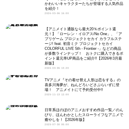
かわいいキャラクターたちが登場する人気作品
を紹介！
2026-03-06 16:00
【アニメイト通販なら最大20％ポイント還
元！】「ローレン・イロアス/No One」、「ア
プリゲーム プロジェクトセカイ カラフルステ
ージ! feat. 初音ミク プロジェクトセカイ
COLORFUL LIVE 5th - Frontier -」などの商品
が多数ラインナップ！ おトクに購入できるポ
イント還元率UP商品をご紹介!!【2026年3月最
新版】
2026-03-06 13:20
TVアニメ『その着せ替え人形は恋をする』の
喜多川海夢が、ねんどろいどさぷらいずに登
場！ アニメイトにて予約受付中!!
2025-11-13 12:00
日常系ほのぼのアニメおすすめ作品一覧／のん
びり、ほんわかとしたスローライフなアニメで
癒やしを！【2026年版】
2025-07-30 00:00