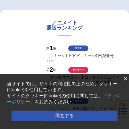
アニメイト
通販ランキング
1
第
位
発売中
【コミック】ビビビコミック創刊記念号
￥935
2
第
位
予約受付中
×
【グッズ-マスコット】ゴールデンカムイ ど
うぶつフォーゼマスコット 4.尾形百之助【再
当サイトでは、サイトの利便性向上のため、クッキー
販】
(Cookie)を使用しています。
￥1,980
サイトのクッキー(Cookie)の使用に関しては、
「クッキ
3
第
位
ーポリシー」
をお読みください。
発売中
目次
【くじメイト】今井文也のくじメイトVol.4～
チャラめに見える幼馴染、実は一途で独占欲
同意する
が強いんです～
￥1,100