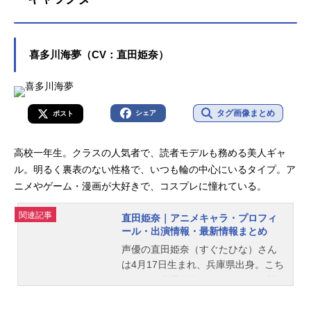
恋をするSeason2放送形態TVアニメ
シリーズその着せ替え人形は恋をす
るスケジュール2025年7月5日（土）
～2025年9月20日（土）TOKYOM
喜多川海夢（CV：直田姫奈）
X・BS11ほか話数全12話キャスト喜
多川海夢：直田姫奈五条新菜：石毛
翔弥乾紗寿叶：種﨑敦美乾心寿：羊
宮妃那五条薫：斧アツシ姫野あま
タグ画像まとめ
シェア
ポスト
ね：村瀬歩菅谷乃羽：武田羅梨沙多
胡八尋大空：雨宮夕夏山内瑠音：関
高校一年生。クラスの人気者で、読者モデルも務める美人ギャ
根明良森田健星：内田修一柏木四
季：小松昌平緒方旭：河瀬茉希本多
ル。明るく裏表のない性格で、いつも輪の中心にいるタイプ。ア
都：風間万裕子伊藤涼香：三宅麻理
ニメやゲーム・漫画が大好きで、コスプレに憧れている。
恵スタッフ原作：福田晋一（ヤング
ガンガンコミックススクウェア・エ
関連記事
直田姫奈｜アニメキャラ・プロフィ
ニックス刊...
ール・出演情報・最新情報まとめ
声優の直田姫奈（すぐたひな）さん
は4月17日生まれ、兵庫県出身。こち
らでは、直田姫奈さんのオススメ記
事をご紹介！