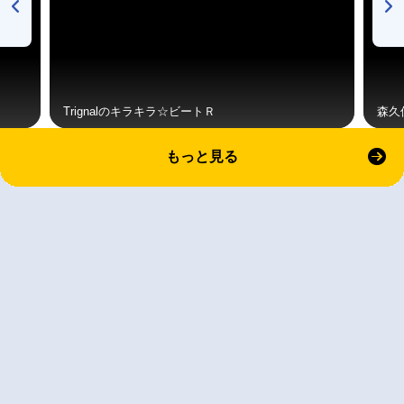
Trignalのキラキラ☆ビートＲ
森久
もっと見る