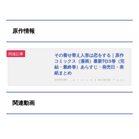
原作情報
関連記事
その着せ替え人形は恋をする｜原作
コミックス（漫画）最新刊15巻（完
結・最終巻）あらすじ・発売日・表
紙まとめ
福田晋一さんによる人気漫画『その
着せ替え人形（ビスク・ドール）は
恋をする』（スクウェア・エニック
ス刊）。2025年7月25日に最新刊と
関連動画
なる15巻が発売。完結を迎えまし
た。こちらでは、『その着せ替え人
形は恋をする』既刊から最新刊まで
の発売日・価格・あらすじなどの情
報をご紹介しています。最新刊（15