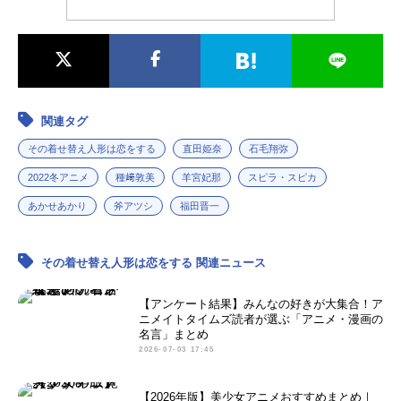
秋アニメ...
関連タグ
その着せ替え人形は恋をする
直田姫奈
石毛翔弥
2022冬アニメ
種﨑敦美
羊宮妃那
スピラ・スピカ
あかせあかり
斧アツシ
福田晋一
その着せ替え人形は恋をする 関連ニュース
【アンケート結果】みんなの好きが大集合！ア
ニメイトタイムズ読者が選ぶ「アニメ・漫画の
名言」まとめ
2026-07-03 17:45
【2026年版】美少女アニメおすすめまとめ｜