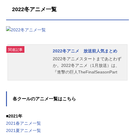
2022冬アニメ一覧
関連記事
2022冬アニメ 放送前人気まとめ
2022冬アニメスタートまであとわず
か。2022冬アニメ（1月放送）は、
『進撃の巨人TheFinalSeasonPart
2』や『からかい上手の高木さん3』
『魔法科高校の劣等生追憶編』
『佐々木と宮野』『鬼滅の刃遊郭
編』など期待の新作も目白押しで
各クールのアニメ一覧はこちら
す。そこで、アニメイトタイムズで
は今回も「2022冬アニメ、何観るア
■2021年
ンケート」しました。今回は、男女
2021春アニメ一覧
比が「1.5：8.5」になっています。
2021夏アニメ一覧
今回のアンケートのエントリーはこ