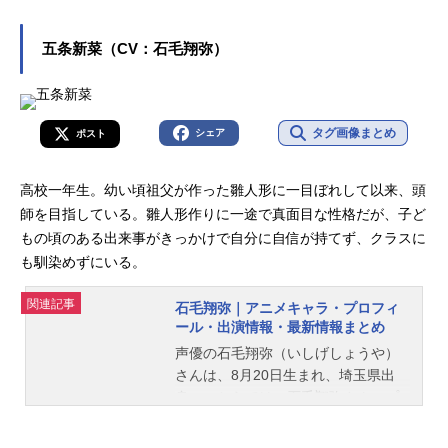
五条新菜（CV：石毛翔弥）
タグ画像まとめ
シェア
ポスト
高校一年生。幼い頃祖父が作った雛人形に一目ぼれして以来、頭
師を目指している。雛人形作りに一途で真面目な性格だが、子ど
もの頃のある出来事がきっかけで自分に自信が持てず、クラスに
も馴染めずにいる。
関連記事
石毛翔弥｜アニメキャラ・プロフィ
ール・出演情報・最新情報まとめ
声優の石毛翔弥（いしげしょうや）
さんは、8月20日生まれ、埼玉県出
身。こちらでは、石毛翔弥さんのプ
ロフィールと関連記事を紹介しま
す。