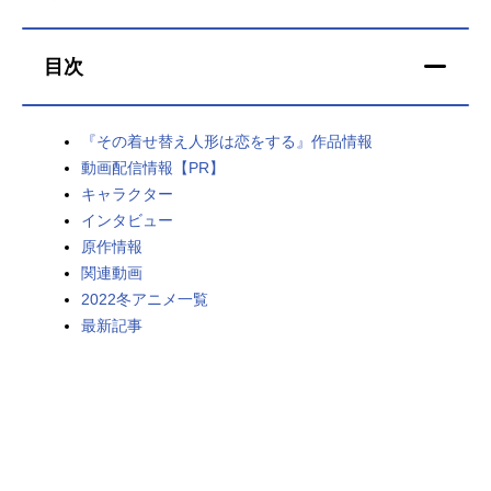
アニメ映画一覧
実写化映画一覧
目次
今期アニメ曜日別一覧
春アニメ
夏アニメ
『その着せ替え人形は恋をする』作品情報
動画配信情報【PR】
秋アニメ
冬アニメ
キャラクター
インタビュー
男性声優/女性声優一覧
原作情報
関連動画
FOLLOW US
2022冬アニメ一覧
最新記事