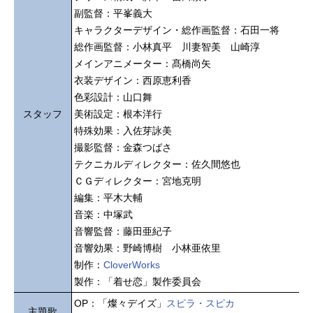
副監督：平峯義大
キャラクターデザイン・総作画監督：石田一将
総作画監督：小林真平 川妻智美 山崎淳
メインアニメーター：髙橋尚矢
衣装デザイン：西原恵利香
色彩設計：山口舞
スタッフ
美術設定：根本洋行
特殊効果：入佐芽詠美
撮影監督：金森つばさ
テクニカルディレクター：佐久間悠也
ＣＧディレクター：宮地克明
編集：平木大輔
音楽：中塚武
音響監督：藤田亜紀子
音響効果：野崎博樹 小林亜依里
制作：
CloverWorks
製作：「着せ恋」製作委員会
OP：「燦々デイズ」
スピラ・スピカ
主題歌