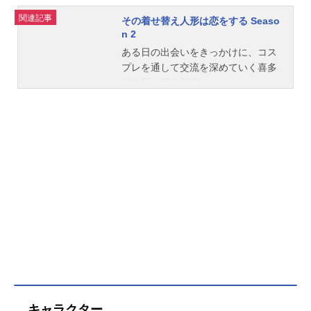
関連記事
その着せ替え人形は恋をする Seaso
n 2
ある日の出会いをきっかけに、コス
プレを通して交流を深めていく喜多
川海夢と五条新菜。まだまだやりた
いコスプレ、作りたい衣装はいっぱ
い。クラスメイトたちとの交流や、
新しいコスプレ仲間たちとの出会い
の中で、海夢と新菜の世界はさらに
広がっていく。そして、新菜にドキ
ドキのとまらない海夢の恋に進展は
あるのか―！？『ヤングガンガン』
＆『マンガUP！』（ともにスクウェ
ア・エニックス）にて連載の福田晋
一による大人気原作が、CloverWorks
の手により再びアニメ化！コスプレ
で広がる世界、見つけた自分――海
夢と新菜のコスキュン♡ストーリー
は続く！作品名その着せ替え人形は
キャラクター