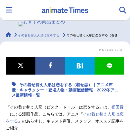
animateTimes
その着せ替え人形は恋をする
その着せ替え人形は恋をする（着せ恋）｜アニメ声優・キャラクター・登場人物・動画配信情報・2022冬アニメ最新情報一覧
HOME
ランキング
アニメ
声優
更新：2026-06-16
ラジオ
みんなの声
グッズ
映画
マンガ・ラノベ
ゲーム・アプリ
音楽
コスプレ
その着せ替え人形は恋をする（着せ恋）｜アニメ声
優・キャラクター・登場人物・動画配信情報・2022冬アニ
メ最新情報一覧
2.5次元
配信・Vtuber
トレンド
無料マンガ
『その着せ替え人形（ビスク・ドール）は恋をする』は、
福田晋
一
による漫画作品。こちらでは、アニメ『
その着せ替え人形は恋
最新記事一覧
をする
』のあらすじ、キャスト声優、スタッフ、オススメ記事を
アニメ記事一覧
声優記事一覧
ご紹介！