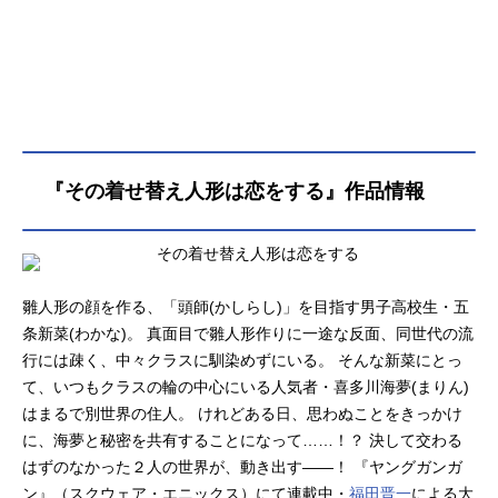
『その着せ替え人形は恋をする』作品情報
雛人形の顔を作る、「頭師(かしらし)」を目指す男子高校生・五
条新菜(わかな)。 真面目で雛人形作りに一途な反面、同世代の流
行には疎く、中々クラスに馴染めずにいる。 そんな新菜にとっ
て、いつもクラスの輪の中心にいる人気者・喜多川海夢(まりん)
はまるで別世界の住人。 けれどある日、思わぬことをきっかけ
に、海夢と秘密を共有することになって……！？ 決して交わる
はずのなかった２人の世界が、動き出す――！ 『ヤングガンガ
ン』（スクウェア・エニックス）にて連載中・
福田晋一
による大