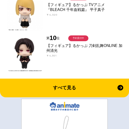
【フィギュア】るかっぷ TVアニメ
『BLEACH 千年血戦篇』 平子真子
￥4,020
10
第
位
予約受付中
【フィギュア】るかっぷ 刀剣乱舞ONLINE 加
州清光
￥4,301
すべて見る