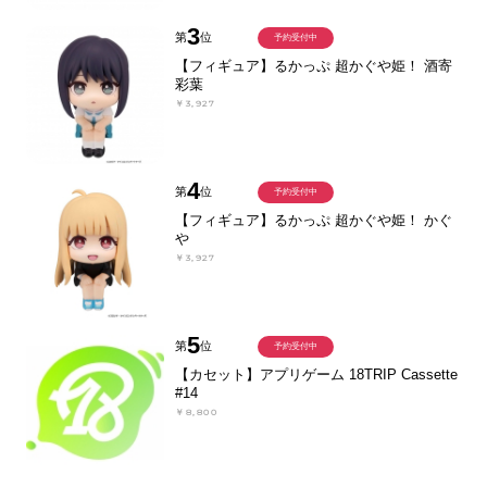
3
第
位
予約受付中
【フィギュア】るかっぷ 超かぐや姫！ 酒寄
彩葉
￥3,927
4
第
位
予約受付中
【フィギュア】るかっぷ 超かぐや姫！ かぐ
や
￥3,927
5
第
位
予約受付中
【カセット】アプリゲーム 18TRIP Cassette
#14
￥8,800