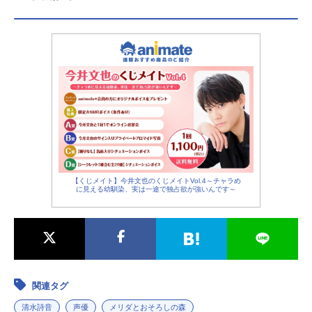
【くじメイト】今井文也のくじメイトVol.4～チャラめ
に見える幼馴染、実は一途で独占欲が強いんです～
関連タグ
清水詩音
声優
メリダとおそろしの森