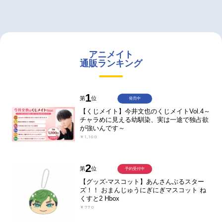
アニメイト
通販ランキング
1
第
位
発売中
【くじメイト】今井文也のくじメイトVol.4～
チャラめに見える幼馴染、実は一途で独占欲
が強いんです～
￥1,100
2
第
位
予約受付中
【グッズ-マスコット】あんさんぶるスター
ズ！！ おまんじゅうにぎにぎマスコット ね
くすと2 Hbox
￥770