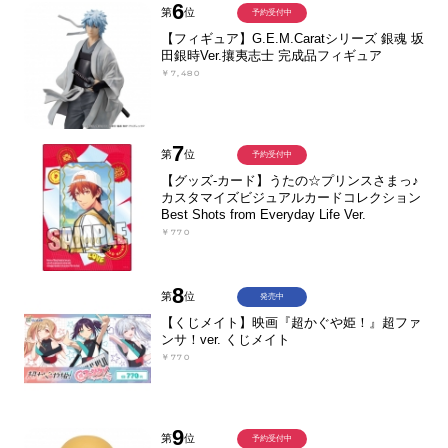
6
第
位
予約受付中
【フィギュア】G.E.M.Caratシリーズ 銀魂 坂
田銀時Ver.攘夷志士 完成品フィギュア
￥7,480
7
第
位
予約受付中
【グッズ-カード】うたの☆プリンスさまっ♪
カスタマイズビジュアルカードコレクション
Best Shots from Everyday Life Ver.
￥770
8
第
位
発売中
【くじメイト】映画『超かぐや姫！』超ファ
ンサ！ver. くじメイト
￥770
9
第
位
予約受付中