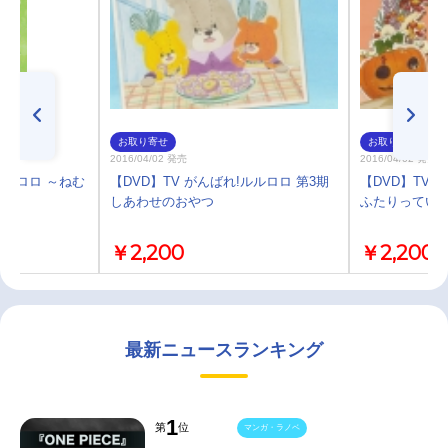
お取り寄せ
お取り寄せ
2016/04/02 発売
2016/04/02 発売
ルルロロ ～ねむ
【DVD】TV がんばれ!ルルロロ 第3期
【DVD】TV 
しあわせのおやつ
ふたりってい
￥2,200
￥2,200
最新ニュースランキング
1
第
位
マンガ・ラノベ