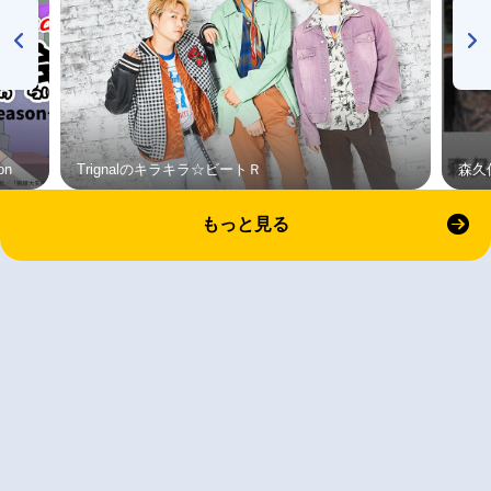
on
Trignalのキラキラ☆ビートＲ
森久
もっと見る