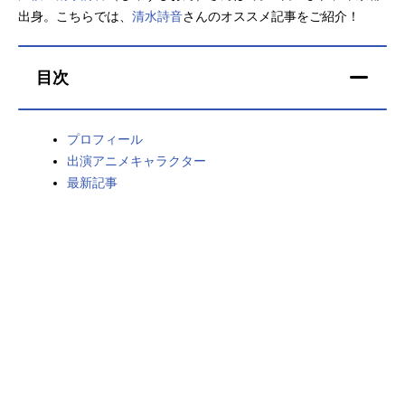
出身。こちらでは、
清水詩音
さんのオススメ記事をご紹介！
アニメ映画一覧
実写化映画一覧
今期アニメ曜日別一覧
目次
春アニメ
夏アニメ
プロフィール
秋アニメ
冬アニメ
出演アニメキャラクター
最新記事
男性声優/女性声優一覧
FOLLOW US