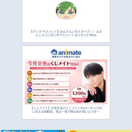
【グッズ-マスコット】あんさんぶるスターズ！！ おま
んじゅうにぎにぎマスコット ねくすと2 Hbox
【くじメイト】今井文也のくじメイトVol.4～チャラめ
に見える幼馴染、実は一途で独占欲が強いんです～