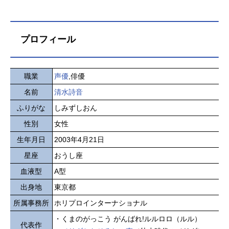
プロフィール
職業
声優
,俳優
名前
清水詩音
ふりがな
しみずしおん
性別
女性
生年月日
2003年4月21日
星座
おうし座
血液型
A型
出身地
東京都
所属事務所
ホリプロインターナショナル
・くまのがっこう がんばれ!ルルロロ（ルル）
代表作