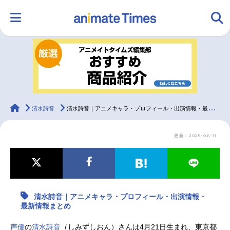
HOME
ランキング
アニメ
声優
ラジオ
みんなの声
グッズ
映画
animateTimes
清水詩音
清水詩音｜アニメキャラ・プロフィール・出演情報・最新情報まとめ
更新：2025-06-11
マンガ・ラノベ
ゲーム・アプリ
音楽
コスプレ
2.5次元
配信・Vtuber
トレンド
無料マンガ
清水詩音｜アニメキャラ・プロフィール・出演情報・
最新記事一覧
最新情報まとめ
アニメ記事一覧
声優記事一覧
声優
の
清水詩音
（しみずしおん）さんは4月21日生まれ、東京都