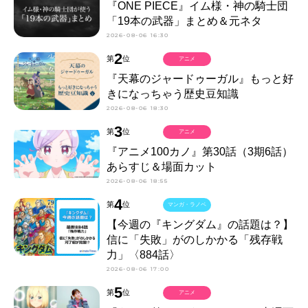
『ONE PIECE』イム様・神の騎士団
「19本の武器」まとめ＆元ネタ
2026-08-06 16:30
2
第
位
アニメ
『天幕のジャードゥーガル』もっと好
きになっちゃう歴史豆知識
2026-08-06 18:30
3
第
位
アニメ
『アニメ100カノ』第30話（3期6話）
あらすじ＆場面カット
2026-08-06 18:55
4
第
位
マンガ・ラノベ
【今週の『キングダム』の話題は？】
信に「失敗」がのしかかる「残存戦
力」〈884話〉
2026-08-06 17:00
5
第
位
アニメ