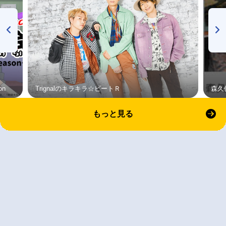
on
Trignalのキラキラ☆ビートＲ
森久
もっと見る