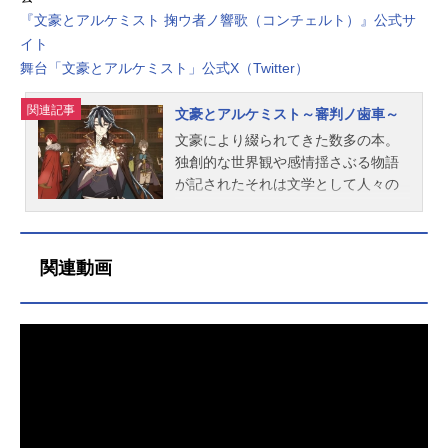
『文豪とアルケミスト 掬ウ者ノ響歌（コンチェルト）』公式サ
イト
舞台「文豪とアルケミスト」公式X（Twitter）
関連記事
文豪とアルケミスト～審判ノ歯車～
文豪により綴られてきた数多の本。
独創的な世界観や感情揺さぶる物語
が記されたそれは文学として人々の
心を彩り、世界を豊かにしてきた。
しかし、そんな本を黒く染める異形
のモノ達が現れる。それは、文学に
関連動画
対する負の感情から生まれた“侵蝕
者”と呼ばれる存在だった。本を侵
し、この世界から消し去ることを目
的とする侵蝕者に対抗できるのは“ア
ルケミスト”の力で転生を果たした文
豪達のみ。文豪は侵蝕された本に潜
り、侵蝕者を討ち果たすことで本を
救う。全てはこの世界の文学を守る
ため。これは、魂を込めて作品を創