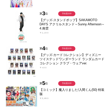
3
第
位
予約受付中
【グッズ-スタンドポップ】SAKAMOTO
DAYS アクリルスタンド～Sunny Afternoon～
4.南雲
￥2,200
4
第
位
予約受付中
【グッズ-カードコレクション】ディズニー
ツイステッドワンダーランド ランダムカード
コレクション クラブ・ウェアver.
￥400
5
第
位
予約受付中
【コミック】魔入りました!入間くん(50) 特装
版
￥3,850