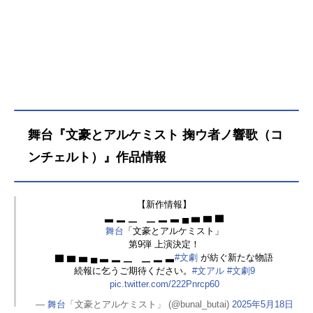
舞台『文豪とアルケミスト 掬ウ者ノ響歌（コ
ンチェルト）』作品情報
【新作情報】
▃ ▂ ▁ ▁ ▂ ▃ ▄ ▅ ▆ ▇
舞台
「文豪とアルケミスト」
第9弾 上演決定！
▇ ▆ ▅ ▄ ▃ ▂ ▁ ▁ ▂ ▃
#文劇
が紡ぐ新たな物語
続報に乞うご期待ください。
#文アル
#文劇9
pic.twitter.com/222Pnrcp60
—
舞台
「文豪とアルケミスト」 (@bunal_butai)
2025年5月18日