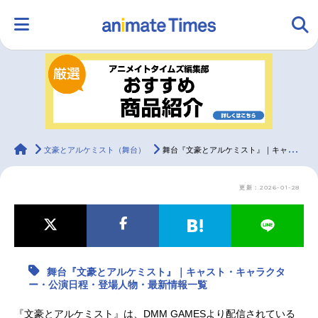
HOME
ランキング
アニメ
声優
ラジオ
みんなの声
グッズ
映画
animateTimes
文豪とアルケミスト（舞台）
舞台『文豪とアルケミスト』｜キャスト・キャラクター・公演日程・登場人物・最新情報一覧
更新：2026-01-28
マンガ・ラノベ
ゲーム・アプリ
音楽
コスプレ
2.5次元
配信・Vtuber
トレンド
無料マンガ
舞台『文豪とアルケミスト』｜キャスト・キャラクタ
最新記事一覧
ー・公演日程・登場人物・最新情報一覧
アニメ記事一覧
声優記事一覧
『文豪とアルケミスト』は、DMM GAMESより配信されている