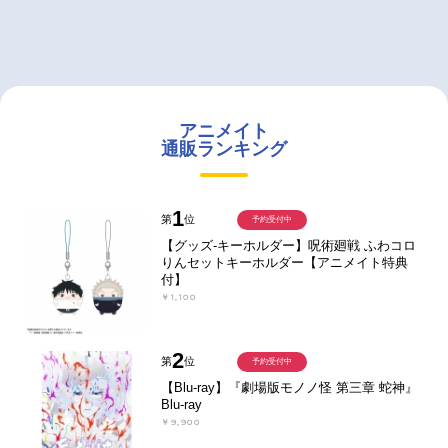
アニメイト
通販ランキング
1
第
位
予約受付中
【グッズ-キーホルダー】呪術廻戦 ふわコロ
りんセットキーホルダー【アニメイト特典
付】
￥1,100
2
第
位
予約受付中
【Blu-ray】『劇場版モノノ怪 第三章 蛇神』
Blu-ray
￥9,900