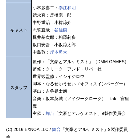
小林多喜二：
泰江和明
徳永直：反橋宗一郎
中野重治：小椋涼介
キャスト
志賀直哉：
谷佳樹
梶井基次郎：相澤莉多
坂口安吾：小坂涼太郎
中島敦：
岸本勇太
原作：「文豪とアルケミスト」（DMM GAMES）
監修：クリーク・アンド・リバー社
世界観監修：イシイジロウ
脚本：なるせゆうせい（オフィスインベーダー）
スタッフ
演出：吉谷晃太朗
音楽：坂本英城（ノイジークローク） tak 宮里
豊
主催：
舞台
「文豪とアルケミスト」9製作委員会
(C) 2016 EXNOA LLC /
舞台
「文豪とアルケミスト」9製作委員
会