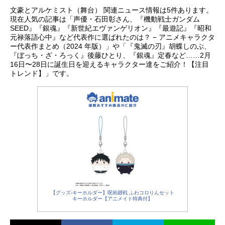
文豪とアルケミスト（舞台） 関連ニュース情報は5件あります。
現在人気の記事は「声優・石田彰さん、『機動戦士ガンダム
SEED』『銀魂』『新世紀エヴァンゲリオン』『最遊記』『昭和
元禄落語心中』など代表作に選ばれたのは？ − アニメキャラクタ
ー代表作まとめ（2024 年版）」や「『鬼滅の刃』胡蝶しのぶ、
『ぼっち・ざ・ろっく』後藤ひとり、『銀魂』定春など……2月
16日〜28日に誕生日を迎えるキャラクター達をご紹介！【注目
トレンド】」です。
【グッズ-キーホルダー】呪術廻戦 ふわコロりんセット
キーホルダー【アニメイト特典付】