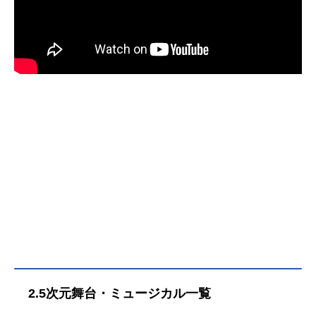
ってきた者達が綴る、新たなる文豪
譚——作品名文豪とアルケミスト～
審判ノ歯車～放送形態TVアニメスケ
ジュール2020年4月3日（金）～2020
年8月7日（金）テレビ東京ほか話数
全13話キャスト芥川龍之介：諏訪部
順一太宰治：中村悠一中原中也：柿
原徹也島崎藤村：立花慎之介織田作
之助：小野坂昌也徳田秋声：渡辺拓
海坂口安吾：杉田智和萩原朔太郎：
野島健児室生犀星：逢坂良太志賀直
哉：前野智昭武者小路実篤：KENN菊
池寛：三木眞一郎久米正雄：吉野裕
行ネコ：大河元気スタッフ原作：DM
MGAMES世界観監修：イシイジロウ
監督：渡部穏寛シリーズ構成・脚
本：熊谷純キャラクターデザイン・
総...
2.5次元舞台・ミュージカル一覧