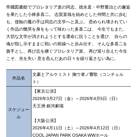
帝國図書館でプロレタリア派の同志、徳永直・中野重治との邂逅
を果たした小林多喜二。 志賀直哉を始めとした仲間と共に歩む
も、侵蝕の魔の手は同志の文学へと及ぶ。 歪められ壊されてい
く作品の慟哭を身をもって味わった多喜二は、 今生でもまた、
大切な文学が消されようとする運命に抗うことを選び、 自らの
魂が指し示すままに戦いの前線へと歩み出す。 そんな多喜二を
旗手とし、再び志を継ぐプロレタリア派。 再び巡り合えた今生
こそ、光を失い 意を呑んだあの日々を繰り返さない為に。
文豪とアルケミスト 掬ウ者ノ響歌（コンチェル
作品名
ト）
【東京公演】
2026年3月27日（金）～2026年4月5日（日）
天王洲 銀河劇場
スケジュー
ル
【大阪公演】
2026年4月11日（土）～2026年4月12日（日）
COOL JAPAN PARK OSAKA WWホール