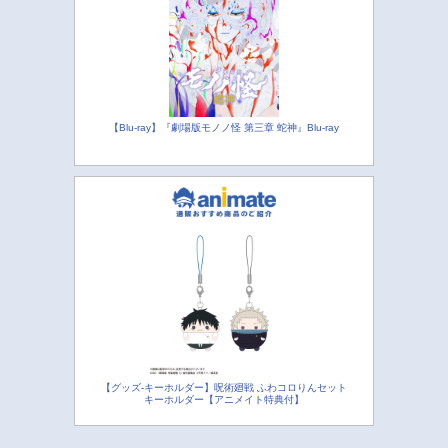
【Blu-ray】『劇場版モノノ怪 第三章 蛇神』Blu-ray
【グッズ-キーホルダー】呪術廻戦 ふわコロりんセット
キーホルダー【アニメイト特典付】