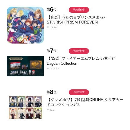
6
第
位
予約受付中
【音楽】うたの☆プリンスさまっ♪
ST☆RISH PRISM FOREVER!
￥1,650
7
第
位
予約受付中
【NS2】ファイアーエムブレム 万紫千紅
Dagdan Collection
￥14,979
8
第
位
予約受付中
【グッズ-食品】刀剣乱舞ONLINE クリアカー
ドコレクションガム
￥220