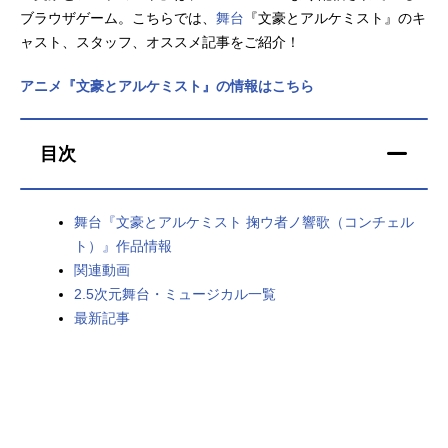
ブラウザゲーム。こちらでは、
舞台
『文豪とアルケミスト』のキ
アニメ映画一覧
実写化映画一覧
ャスト、スタッフ、オススメ記事をご紹介！
今期アニメ曜日別一覧
アニメ『文豪とアルケミスト』の情報はこちら
春アニメ
夏アニメ
目次
秋アニメ
冬アニメ
男性声優/女性声優一覧
舞台『文豪とアルケミスト 掬ウ者ノ響歌（コンチェル
ト）』作品情報
FOLLOW US
関連動画
2.5次元舞台・ミュージカル一覧
最新記事