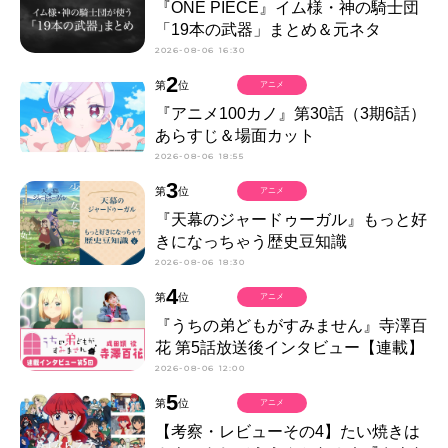
『ONE PIECE』イム様・神の騎士団
「19本の武器」まとめ＆元ネタ
2026-08-06 16:30
2
第
位
アニメ
『アニメ100カノ』第30話（3期6話）
あらすじ＆場面カット
2026-08-06 18:55
3
第
位
アニメ
『天幕のジャードゥーガル』もっと好
きになっちゃう歴史豆知識
2026-08-06 18:30
4
第
位
アニメ
『うちの弟どもがすみません』寺澤百
花 第5話放送後インタビュー【連載】
2026-08-06 12:00
5
第
位
アニメ
【考察・レビューその4】たい焼きは