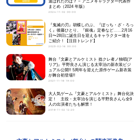
選ばれたのは？ − アニメキャラクター代表作
まとめ（2024 年版）
2024-11-02 00:00
『鬼滅の刃』胡蝶しのぶ、『ぼっち・ざ・ろっ
く』後藤ひとり、『銀魂』定春など……2月16
日〜28日に誕生日を迎えるキャラクター達を
ご紹介！【注目トレンド】
2023-02-16 00:00
舞台『文豪とアルケミスト 捻クレ者ノ独唱(ア
リア)』平野良さん演じる太宰治の新衣装ビジ
ュアル公開!! 5周年を迎えた原作ゲーム新衣装
が舞台初登場!!
2021-11-18 19:00
大人気ゲーム『文豪とアルケミスト』舞台化決
定！ 主役・太宰治を演じる平野良さんら全9
人の出演者たちも解禁！
2018-11-02 12:20