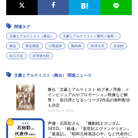
関連タグ
文豪とアルケミスト（舞台）
文豪とアルケミスト～審判ノ歯車～
舞台
椎名鯛造
小西成弥
陳内将
深澤大河
谷佳樹
杉江大志
赤澤遼太郎
文豪とアルケミスト（舞台） 関連ニュース
舞台「文豪とアルケミスト 紡グ者ノ序曲」メ
インビジュアルやプロモーション映像など解
禁！ 前日譚となるシリーズ2作品の無料配信
も決定
2025-02-12 16:25
声優・石田彰さん、『機動戦士ガンダム
SEED』『銀魂』『新世紀エヴァンゲリオン』
『最遊記』『昭和元禄落語心中』など代表作に