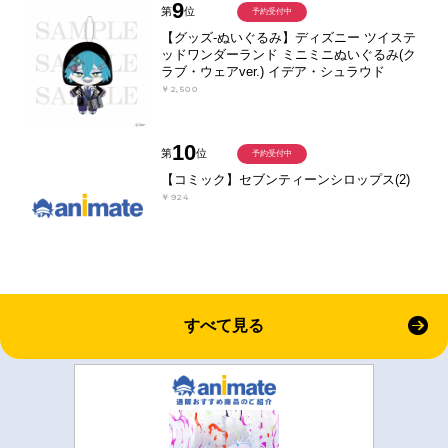
9
第
位
予約受付中
【グッズ-ぬいぐるみ】ディズニー ツイステ
ッドワンダーランド ミニミニぬいぐるみ(ク
ラブ・ウェアver.) イデア・シュラウド
￥2,500
10
第
位
予約受付中
【コミック】セブンティーンシロップス(2)
￥924
すべて見る