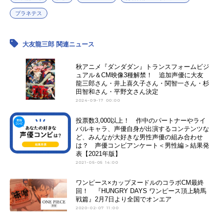
プラネテス
大友龍三郎 関連ニュース
秋アニメ『ダンダダン』トランスフォームビジ
ュアル＆CM映像3種解禁！ 追加声優に大友
龍三郎さん・井上喜久子さん・関智一さん・杉
田智和さん・平野文さん決定
2024-09-17 00:00
投票数3,000以上！ 作中のパートナーやライ
バルキャラ、声優自身が出演するコンテンツな
ど、みんなが大好きな男性声優の組み合わせ
は？ 声優コンビアンケート＜男性編＞結果発
表【2021年版】
2021-05-05 14:00
ワンピース×カップヌードルのコラボCM最終
回！ 『HUNGRY DAYS ワンピース頂上騎馬
戦篇』2月7日より全国でオンエア
2020-02-07 11:00