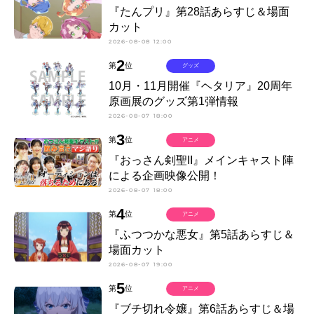
『たんプリ』第28話あらすじ＆場面
カット
2026-08-08 12:00
2
第
位
グッズ
10月・11月開催『ヘタリア』20周年
原画展のグッズ第1弾情報
2026-08-07 18:00
3
第
位
アニメ
『おっさん剣聖II』メインキャスト陣
による企画映像公開！
2026-08-07 18:00
4
第
位
アニメ
『ふつつかな悪女』第5話あらすじ＆
場面カット
2026-08-07 19:00
5
第
位
アニメ
『ブチ切れ令嬢』第6話あらすじ＆場