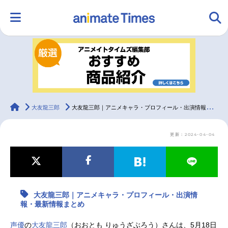
HOME
ランキング
アニメ
声優
ラジオ
みんなの声
グッズ
映画
animateTimes
大友龍三郎
大友龍三郎｜アニメキャラ・プロフィール・出演情報・最新情報まとめ
更新：2024-04-04
マンガ・ラノベ
ゲーム・アプリ
音楽
コスプレ
2.5次元
配信・Vtuber
トレンド
無料マンガ
大友龍三郎｜アニメキャラ・プロフィール・出演情
最新記事一覧
報・最新情報まとめ
アニメ記事一覧
声優記事一覧
声優
の
大友龍三郎
（おおとも りゅうざぶろう）さんは、5月18日