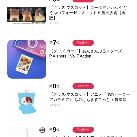
【グッズ-マスコット】ゴールデンカムイ ど
うぶつフォーゼマスコット 6.鯉登少尉【再
販】
￥1,980
7
第
位
予約受付中
【グッズ-カード】あんさんぶるスターズ！！
P.A.shots!! Vol.7 Action
￥275
8
第
位
予約受付中
【グッズ-マスコット】アニメ『僕のヒーロー
アカデミア』 ちみけもますこっと 7.轟凍焦
￥2,200
9
第
位
予約受付中