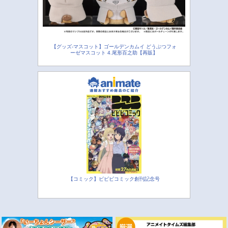
【グッズ-マスコット】ゴールデンカムイ どうぶつフォ
ーゼマスコット 4.尾形百之助【再販】
【コミック】ビビビコミック創刊記念号