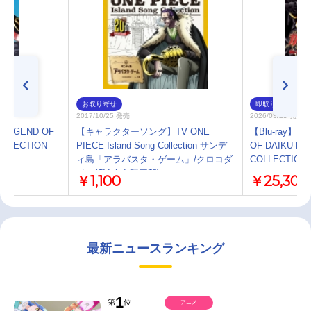
お取り寄せ
即取り
2017/10/25 発売
2026/03/25 発売
LEGEND OF
【キャラクターソング】TV ONE
【Blu-ray】T
OLLECTION
PIECE Island Song Collection サンデ
OF DAIKU-MAR
ィ島「アラバスタ・ゲーム」/クロコダ
COLLECTION
イル(CV.大友龍三郎)
￥1,100
￥25,300
最新ニュースランキング
1
第
位
アニメ