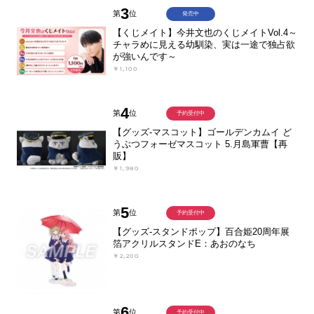
3
第
位
発売中
【くじメイト】今井文也のくじメイトVol.4～
チャラめに見える幼馴染、実は一途で独占欲
が強いんです～
￥1,100
4
第
位
予約受付中
【グッズ-マスコット】ゴールデンカムイ ど
うぶつフォーゼマスコット 5.月島軍曹【再
販】
￥1,980
5
第
位
予約受付中
【グッズ-スタンドポップ】百合姫20周年展
箔アクリルスタンドE：あおのなち
￥2,200
6
第
位
予約受付中