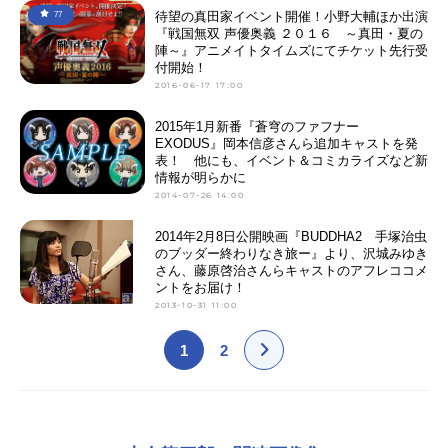
待望の真田家イベント開催！小野大輔ほか出演
77
『戦国無双 声優奥義 ２０１６ ～真田・夏の
陣～』アニメイトタイムズにてチケット先行受
付開始！
2016-06-17 17:00
2015年1月新番『蒼穹のファフナー
EXODUS』岡本信彦さんら追加キャストを発
表！ 他にも、イベント＆コミカライズなど新
情報が明らかに
2014-07-26 14:00
2014年2月8日公開映画『BUDDHA2 手塚治虫
のブッダー終わりなき旅ー』より、沢城みゆき
さん、藤原啓治さんらキャストのアフレココメ
ントをお届け！
2013-10-31 11:00
1
2