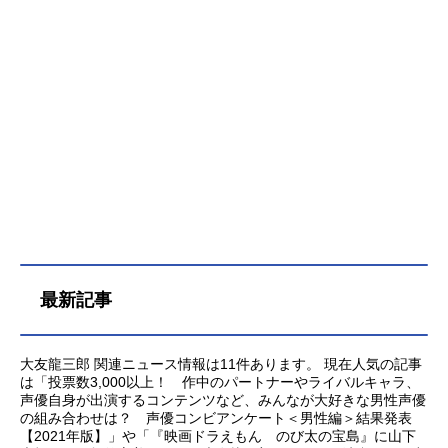
とを決意する。しかし、勝を追って
きたのは人間ではなく高い戦闘能力
を持つ人形使い達であった。窮地に
陥った二人は突如姿を現した懸糸傀
儡マリオネットを操る銀髪の少女し
ろがねに助けられる。こうして、日
本で出会ったこの3人は数奇な運命の
歯車に巻き込まれていく──作品名か
らくりサーカス放送形態TVアニメス
ケジュール2018年10月11日（木）～
2019年6月27日（木）TOKYOMX・B
S11ほか話数全36話キャスト才賀
勝：植田千尋加藤鳴海：小山力也才
最新記事
賀しろがね：林原めぐみ阿紫花英
良：櫻井孝宏ギイ・クリストフ・レ
ッシュ：佐々木望タランダ・リーゼ
大友龍三郎 関連ニュース情報は11件あります。 現在人気の記事
ロッテ・橘：黒沢ともよヴィルマ・
は「投票数3,000以上！ 作中のパートナーやライバルキャラ、
ソーン：井上麻里奈仲町信夫：江川
声優自身が出演するコンテンツなど、みんなが大好きな男性声優
央生仲町紀之：岩崎諒太仲町浩男：
の組み合わせは？ 声優コンビアンケート＜男性編＞結果発表
石川界人才賀正二：田中正彦才賀善
【2021年版】」や「『映画ドラえもん のび太の宝島』に山下