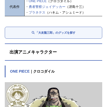
・
ONE PIECE
（クロコダイル）
代表作
・
勇者警察ジェイデッカー
（冴島十三）
・
プラネテス
（ハキム・アシュミード）
「大友龍三郎」のグッズを探す
出演アニメキャラクター
ONE PIECE
｜クロコダイル