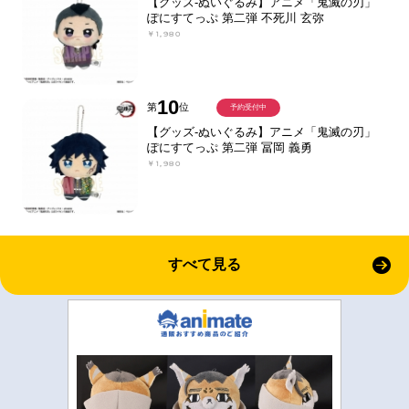
【グッズ-ぬいぐるみ】アニメ「鬼滅の刃」
ぽにすてっぷ 第二弾 不死川 玄弥
￥1,980
10
第
位
予約受付中
【グッズ-ぬいぐるみ】アニメ「鬼滅の刃」
ぽにすてっぷ 第二弾 冨岡 義勇
￥1,980
すべて見る