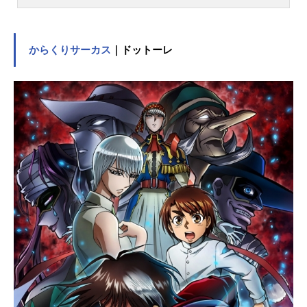
全世界の人々を海へと駆り立てた。
「俺の財宝？ほしけりゃくれてや
る！探せ！この世のすべてをそこに
置いてきた」ロジャーが遺した富と
からくりサーカス
｜ドットーレ
名声と力の「ひとつなぎの大秘宝
（ワンピース）」を巡って幾人もの
海賊たちが旗を掲げて戦っていた。
そして、そんな海賊に憧れる一人の
少年ルフィ。「悪魔の実」の能力に
より、一生泳げない体の代わりに、
全身がゴムのように伸びる不思議な
体を手に入れた少年！命の恩人・海
賊団のリーダー・シャンクスからも
らった麦わら帽をトレードマーク
に、ルフィは航海に出た。作品名ON
EPIECE放送形態TVアニメスケジュ
ール1999年10月20日（水）～2024
年10月13日（日）フジテレビ系列に
て2025年4⽉5⽇（⼟）〜フジテレビ
系列にて放送再開キャストモンキ
ー・D・ルフィ：田中真弓ロロノア・