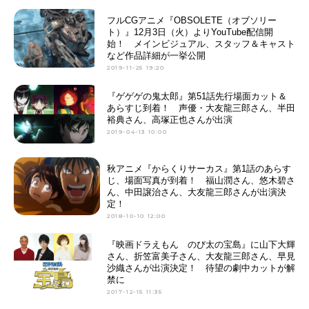
フルCGアニメ『OBSOLETE（オブソリー
ト）』12月3日（火）よりYouTube配信開
始！ メインビジュアル、スタッフ＆キャスト
など作品詳細が一挙公開
2019-11-25 19:20
『ゲゲゲの鬼太郎』第51話先行場面カット＆
あらすじ到着！ 声優・大友龍三郎さん、半田
裕典さん、高塚正也さんが出演
2019-04-13 10:00
秋アニメ『からくりサーカス』第1話のあらす
じ、場面写真が到着！ 福山潤さん、悠木碧さ
ん、中田譲治さん、大友龍三郎さんが出演決
定！
2018-10-10 12:00
『映画ドラえもん のび太の宝島』に山下大輝
さん、折笠富美子さん、大友龍三郎さん、早見
沙織さんが出演決定！ 待望の劇中カットが解
禁に
2017-12-15 11:35