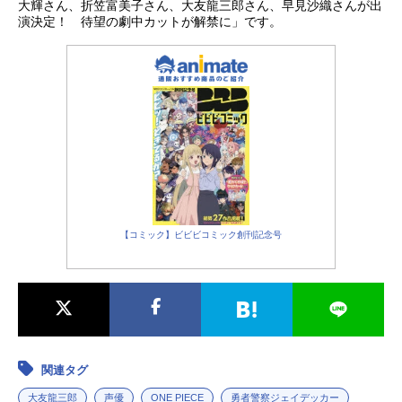
治：大塚明夫ルシール・ベルヌイ
大輝さん、折笠富美子さん、大友龍三郎さん、早見沙織さんが出
演決定！ 待望の劇中カットが解禁に」です。
ユ：朴璐美アルレッキーノ：福山潤
パンタローネ：中田譲治コロンビー
ヌ：悠木碧ドットーレ：大友龍三郎
梁剣峰：宝亀克寿梁明霞：南條愛乃
ファティマ：佐倉綾音ジョージ・ラ
ローシ...
【コミック】ビビビコミック創刊記念号
関連タグ
大友龍三郎
声優
ONE PIECE
勇者警察ジェイデッカー