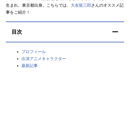
生まれ、東京都出身。こちらでは、
大友龍三郎
さんのオススメ記
アニメ映画一覧
実写化映画一覧
事をご紹介！
今期アニメ曜日別一覧
目次
春アニメ
夏アニメ
秋アニメ
冬アニメ
プロフィール
出演アニメキャラクター
男性声優/女性声優一覧
最新記事
FOLLOW US