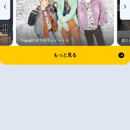
Trignalのキラキラ☆ビートＲ
森久
もっと見る