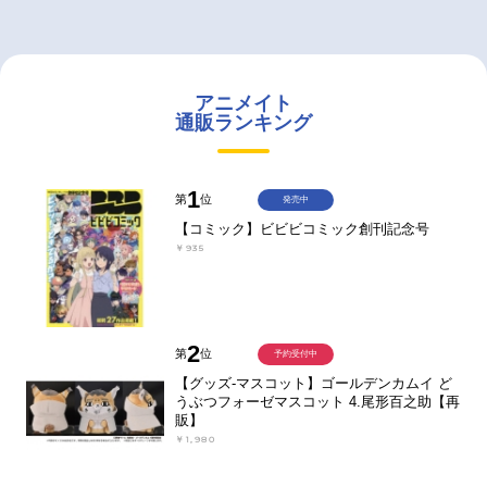
アニメイト
通販ランキング
1
第
位
発売中
【コミック】ビビビコミック創刊記念号
￥935
2
第
位
予約受付中
【グッズ-マスコット】ゴールデンカムイ ど
うぶつフォーゼマスコット 4.尾形百之助【再
販】
￥1,980