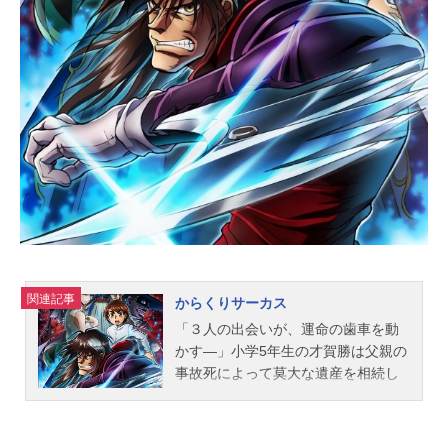
ゾロ：中井和哉ナミ：岡村明美ウソ
ップ：山口勝平サンジ：平田広明ト
ニートニー・チョッパー：大谷育江
ニコ・ロビン：山口由里子フランキ
ー：矢尾一樹→木村昴ブルック：チ
ョージンベエ：宝亀克寿シャンク
ス：池田秀一バギー：千葉繁マーシ
ャル・D・ティーチ：大塚明夫クザン
〈青キジ〉...
関連記事
からくりサーカス
「３人の出会いが、運命の歯車を動
かす―」小学5年生の才賀勝は父親の
事故死によって莫大な遺産を相続し
たことをきっかけに命を狙われてい
た。そんな折、青年加藤鳴海は偶然
にも勝と出会い、手を差し伸べるこ