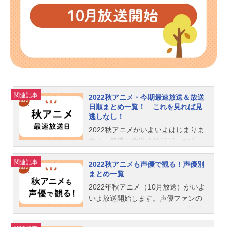
関連記事
2022秋アニメ・今期最速放送＆放送
日順まとめ一覧！ これを見れば見
逃しなし！
2022秋アニメがいよいよはじまりま
す！ 最速の放送開始日がいつで、
どの局になるのか気になるのではな
関連記事
いでしょうか。そこで、日付ごとに
2022秋アニメも声優で観る！声優別
まとめ一覧
放送日順を「2022秋アニメ最速放送
開始日一覧」としてまとめました。
2022年秋アニメ（10月放送）がいよ
地上波テレビ放送、BS放送、ネット
いよ放送開始します。声優ファンの
配信など、有料、無料に関わらず、
方に向けて、アニメイトタムズ恒例
一番速く視聴できる順番でまとめて
の「アニメは声優さんで選んで観て