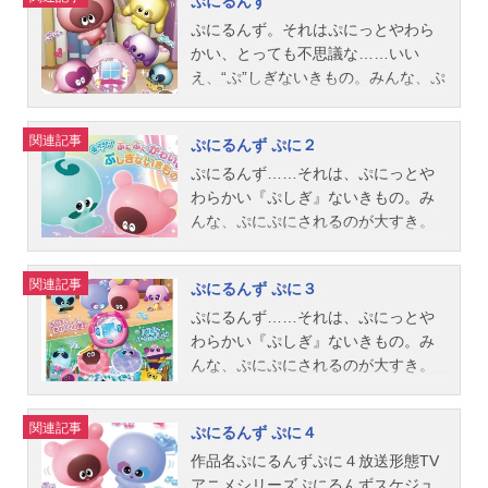
ぷにるんず
ぷにるんず。それはぷにっとやわら
かい、とっても不思議な……いい
え、“ぷ”しぎないきもの。みんな、ぷ
にぷにされるのが大好き。心をこめ
てお世話をしてあげると、ぷにっと
関連記事
ぷにるんず ぷに２
かわいく成長していきます。そっと
まわりを見渡してみれば……ほら、
ぷにるんず……それは、ぷにっとや
ここにも、あそこにも！ ぷにるん
わらかい『ぷしぎ』ないきもの。み
ずは、もしかしたらあなたのすぐそ
んな、ぷにぷにされるのが大すき。
ばにいるかも知れません。“あいる
まいにち楽しくぷにっとくらしてい
ん”は明るくて好奇心旺盛、とっても
ます。ある日、あいるんのおうちに
関連記事
ぷにるんず ぷに３
食いしんぼうなぷにるんず。人間の
『ぷしぎなあんてな』があらわれま
世界に興味しんしんで、いろんなこ
した。あんてなが光ってやってきた
ぷにるんず……それは、ぷにっとや
とにチャレンジするけど、いつもな
のは、あたらしいぷにともともる
わらかい『ぷしぎ』ないきもの。み
にかがへんてこりんです。そんなあ
ん。ぷにるんずの日常は、ますます
んな、ぷにぷにされるのが大すき。
いるんのお世話をしているのは、あ
にぎやかになります。そんなともる
まいにち楽しくぷにっとくらしてい
いるんと同じく明るくて好奇心旺
んをみまもるぷしぎなぷにるんずゆ
ます。そんなぷにるんずのまえに、
関連記事
ぷにるんず ぷに４
盛、そして、パンやおかしを作るの
にるん。そして、あいるんたちのま
あたらしい『ぷにとも』があらわれ
が大好きな小学４年生の女の子“ゆか
えにあらわれた不思議な女の子。今
ました。キラキラかがやく宝石をの
作品名ぷにるんずぷに４放送形態TV
ちゃん”。２人は大のなかよし。なに
回もいろいろあるけれど、ぷにるん
せたじゅえるんです。じゅえるん
アニメシリーズぷにるんずスケジュ