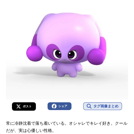
タグ画像まとめ
シェア
ポスト
常に冷静沈着で落ち着いている。オシャレでキレイ好き。クール
だが、実は心優しい性格。