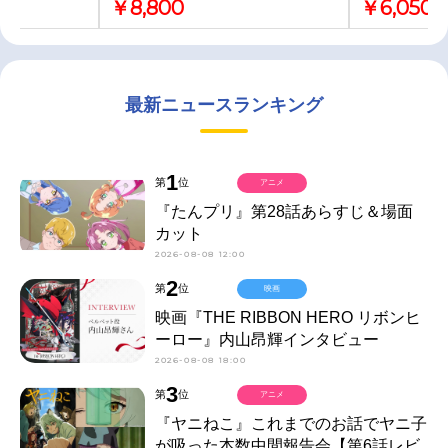
￥8,800
￥6,050
最新ニュースランキング
1
第
位
アニメ
『たんプリ』第28話あらすじ＆場面
カット
2026-08-08 12:00
2
第
位
映画
映画『THE RIBBON HERO リボンヒ
ーロー』内山昂輝インタビュー
2026-08-08 18:00
3
第
位
アニメ
『ヤニねこ』これまでのお話でヤニ子
が吸った本数中間報告会【第6話レビ