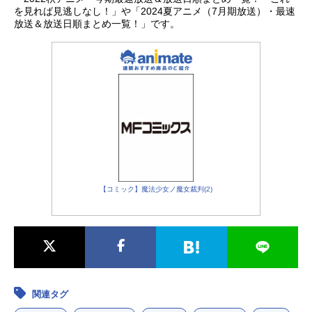
メ「2026夏アニメ」が7月より放送
数値を、「放送期間の盛り上がり」
を見れば見逃しなし！」や「2024夏アニメ（7月期放送）・最速
（火）サイバーパンクエッジランナ
開始。人気作の続編や期待のオリジ
を中心に調整し、独自のランキング
放送＆放送日順まとめ一覧！」です。
ーズ最速放送：Netflix『サイバーパン
ナル作品まで勢揃い！新作アニメの
にしています。ランキングは、みな
ク...
キービジュアル画像や出演するキャ
さんの「推し活」というコメント投
スト声優情報などをまとめて「2026
稿で変更されます。ランキングを参
夏アニメ新番組一覧」をお届けしま
考に、新しい発見を見つけつつ、ぜ
す！2026秋アニメ＞＞＜＜2026春ア
ひ「好きな作品の推し活（熱心なレ
ニメ男性・あ行蒼井翔太（あおい
ビュー投稿）」にもご参加くださ
し...
い。では、2022秋アニメ年のランキ
ングを紹介します。更新：2023年1
月11日2022秋アニメ一覧・4人はそ
れぞれウソをつく・BLEACH千年血
戦篇・DoItYourself!!-どぅー・いっ
【コミック】魔法少女ノ魔女裁判(2)
と・ゆあせるふ-・EDENSZERO・O
NI～神...
関連タグ