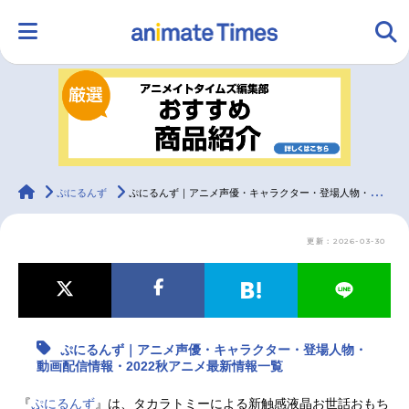
HOME
ランキング
アニメ
声優
ラジオ
みんなの声
グッズ
映画
animateTimes
ぷにるんず
ぷにるんず｜アニメ声優・キャラクター・登場人物・動画配信情報・2022秋アニメ最新情報一覧
更新：2026-03-30
マンガ・ラノベ
ゲーム・アプリ
音楽
コスプレ
2.5次元
配信・Vtuber
トレンド
無料マンガ
ぷにるんず｜アニメ声優・キャラクター・登場人物・
最新記事一覧
動画配信情報・2022秋アニメ最新情報一覧
アニメ記事一覧
声優記事一覧
『
ぷにるんず
』は、タカラトミーによる新触感液晶お世話おもち