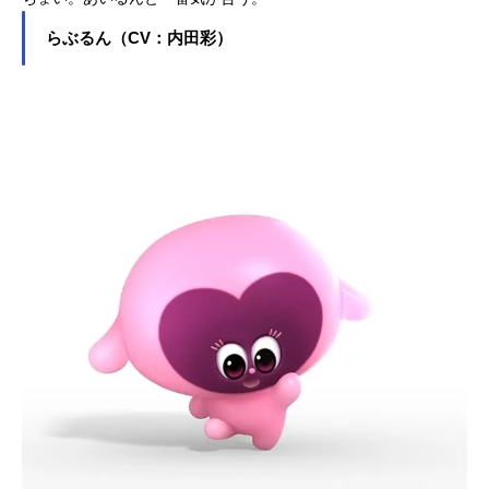
らぶるん（CV：内田彩）