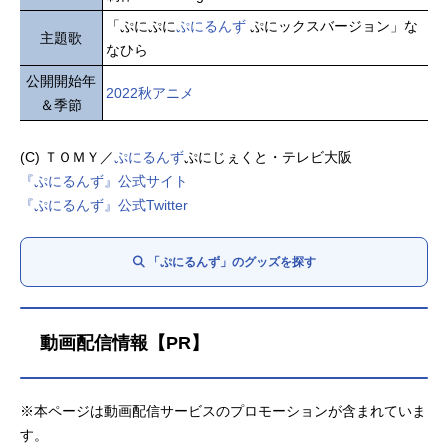
「ぷにぷに
ぷにるんず
ぷにックスバージョン」な
主題歌
なひら
公開開始年
2022秋アニメ
＆季節
(C) ＴＯＭＹ／
ぷにるんず
ぷにじぇくと・テレビ大阪
『ぷにるんず』公式サイト
『ぷにるんず』公式Twitter
「ぷにるんず」のグッズを探す
動画配信情報【PR】
※本ページは動画配信サービスのプロモーションが含まれていま
す。