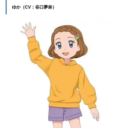
ゆか（CV：谷口夢奈）