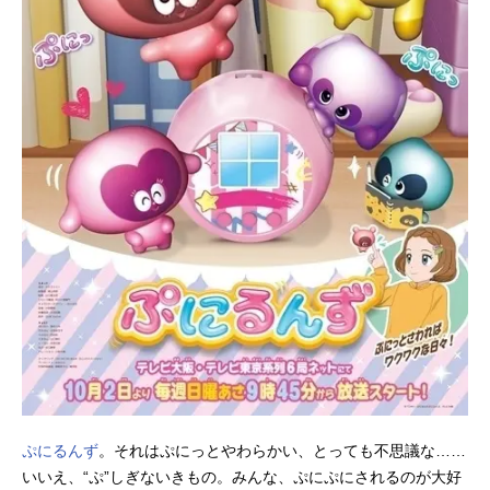
ぷにるんず
。それはぷにっとやわらかい、とっても不思議な……
いいえ、“ぷ”しぎないきもの。みんな、ぷにぷにされるのが大好