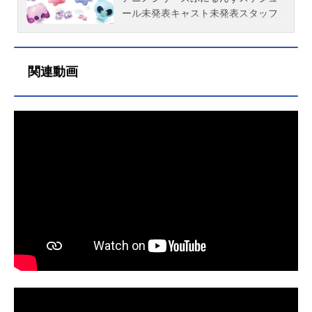
をやるにもいつも一緒です。とって
ずのぷしぎな日々はつづいていきま
は、あいるんにおねがいします。
ール未発表キャスト未発表スタッフ
もエネルギッシュな“えねるん”、ラブ
す。作品名ぷにるんずぷに２放送形
「いっしょに来てほしい」と。やっ
未発表(C)ＴＯＭＹ／ぷにるんず４ぷ
ラブパワー全開の“らぶるん”、うるう
態TVアニメシリーズぷにるんずスケ
てきたのは、すべてがカチコチでで
にじぇくと・テレビ東京『ぷにるん
る泣き虫な“うるるん”、クールビュー
ジュール2024年10月6日（日）〜202
きたぷしぎなばしょ、『カチコチラ
ず』公式X（Twitter） 「ぷにるんず
関連動画
ティな“くーるん”。ゆかいなぷにるん
5年3月30日（日）テレ東系列にて話
ンド』。しかも、じゅえるんもあい
ぷに４」のグッズを探す
ずにかこまれ、あいるんとゆかちゃ
数全25話キャストあいるん：潘めぐ
るんも、体がカチコチに大へんし
んのぷにぷに楽しい毎日はつづいて
みともるん：朝日奈丸佳えねるん：
ん！カチコチランドにあるというた
ゆきます。“ぷ”しぎないきもの・ぷに
小松未可子らぶるん：内田彩うるる
からもの、１２この『ぷにすたるの
るんずの日常を、あなたも“ぷにっ
ん：山口智広くーるん：木野日菜ゆ
かけら』をさがすため、ぷにるんず
♪”とのぞいてみませんか？作品名ぷ
にるん：石原夏織ゆか：谷口夢奈ナ
のぼうけんが今はじまります！作品
にるんず放送形態TVアニメスケジュ
レーション：小野大輔スタッフ原
名ぷにるんずぷに３放送形態TVアニ
ール2022年10月2日（日）...
作：タカラトミー総監督：湯山邦彦
メシリーズぷにるんずスケジュール2
監督：博史池畠シリーズ構成：市川
025年7月5日（土）～2025年12月27
十億衛門キャラクターデザイン：一
日（土）テレ東系列6局ネットにて
石小百合音楽：小畑貴裕音響監督：
【再放送】2026年4月5日（日）～テ
小沼則義制作：OLMDigital製作：ぷ
レ東系列6局ネットにて話数全26話キ
にるんず2ぷにじぇくと主題歌「ぷに
ャストあいるん：潘めぐみじゅえる
ぷにぷにるんずぷにックスバージョ
ん：和泉風花えねるん、あおい：小
ン...
松未可子らぶるん：内田彩うるる
ん：山口智広くーるん、こむぎ：木