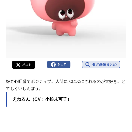
タグ画像まとめ
シェア
ポスト
好奇心旺盛でポジティブ。人間にぷにぷにされるのが大好き。と
てもくいしんぼう。
えねるん（CV：小松未可子）