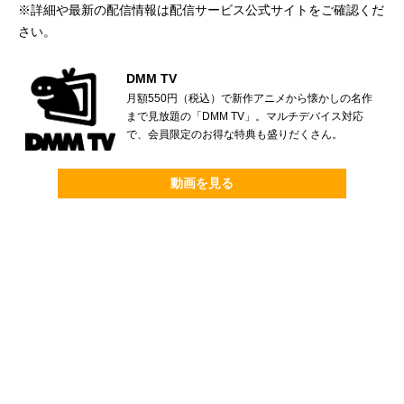
※詳細や最新の配信情報は配信サービス公式サイトをご確認くだ
さい。
DMM TV
月額550円（税込）で新作アニメから懐かしの名作
まで見放題の「DMM TV」。マルチデバイス対応
で、会員限定のお得な特典も盛りだくさん。
動画を見る