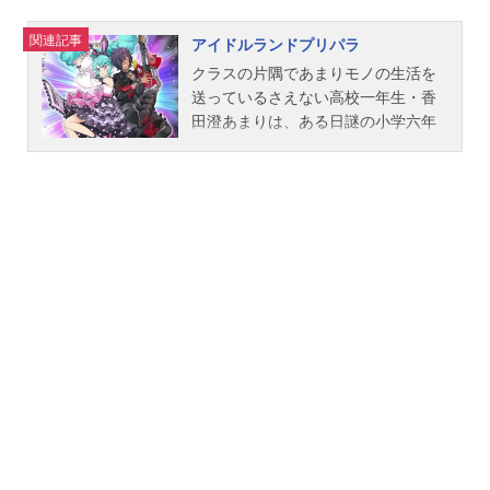
坂昌也ヘストン：竹田雅則ロビー...
関連記事
アイドルランドプリパラ
クラスの片隅であまりモノの生活を
送っているさえない高校一年生・香
田澄あまりは、ある日謎の小学六年
生・らぁらと出会う。らぁらに連れ
られて「アイドルランドプリパラ」
にやってきたあまり。誰でもアイド
ルになれる夢の世界だったプリパラ
だが、実は史上最大の危機に陥って
いた！そして、らぁらに「友達を助
けて」と頼まれて…作品名アイドル
ランドプリパラ放送形態配信シリー
ズプリパラスケジュール2021年11月
～ゲーム「アイドルランドプリパ
ラ」内にて話数全13話キャスト夢川
ゆい：伊達朱里紗夢川ショウゴ：山
下誠一郎香田澄あまり：飯田里穂マ
リオ：橘龍丸ポォロロ：林鼓子スタ
ッフ原作：タカラトミーアーツ シ