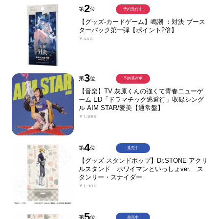
2
第
位
予約受付中
【グッズ-カードゲーム】鳴潮 ：対決 ブース
ターパック第一弾【ポイント2倍】
￥440
3
第
位
予約受付中
【音楽】TV 灰原くんの強くて青春ニューゲ
ーム ED「ドラマチック逃避行」収録シング
ル AIM STAR/愛美【通常盤】
￥1,999
4
第
位
発売中
【グッズ-スタンドポップ】Dr.STONE アクリ
ルスタンド ホワイマンといっしょver. ス
タンリー・スナイダー
￥1,980
5
第
位
発売中