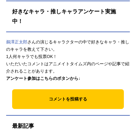
ンソフィアアニメーション共同制
好きなキャラ・推しキャラアンケート実施
作：タツノコプロ音楽制作：エイベ
ックス・ピクチャーズ監督：森脇真
中！
琴シリーズ構成：土屋理敬(C)T-ART
S/synSophia/ILPP『アイドルランド
プリパラ』公式サイト『アイドルラ
鵜澤正太郎
さんの演じるキャラクターの中で好きなキャラ・推し
ンドプリパラ』公式Twitter 「アイド
のキャラを教えて下さい。
ルランドプリパラ」のグッズを探す
1人何キャラでも投票OK！
いただいたコメントはアニメイトタイムズ内のページや記事で紹
介されることがあります。
アンケート参加はこちらのボタンから↓
コメントを投稿する
最新記事