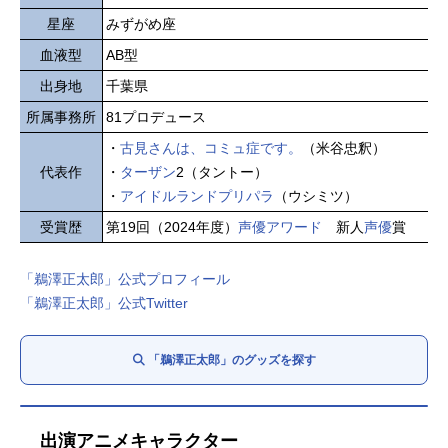
星座
みずがめ座
血液型
AB型
出身地
千葉県
所属事務所
81プロデュース
・
古見さんは、コミュ症です。
（米谷忠釈）
代表作
・
ターザン
2（タントー）
・
アイドルランドプリパラ
（ウシミツ）
受賞歴
第19回（2024年度）
声優アワード
新人
声優
賞
「鵜澤正太郎」公式プロフィール
「鵜澤正太郎」公式Twitter
「鵜澤正太郎」のグッズを探す
出演アニメキャラクター