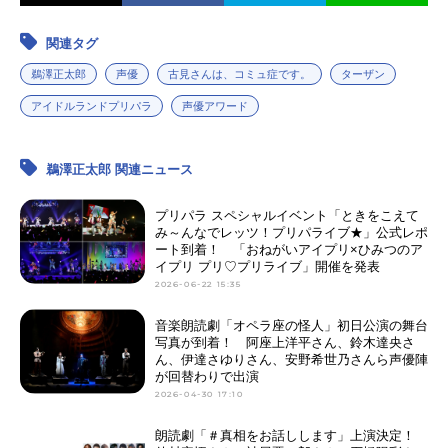
関連タグ
鵜澤正太郎
声優
古見さんは、コミュ症です。
ターザン
アイドルランドプリパラ
声優アワード
鵜澤正太郎 関連ニュース
プリパラ スペシャルイベント「ときをこえて
み～んなでレッツ！プリパライブ★」公式レポ
ート到着！ 「おねがいアイプリ×ひみつのア
イプリ プリ♡プリライブ」開催を発表
2026-06-22 15:35
音楽朗読劇「オペラ座の怪人」初日公演の舞台
写真が到着！ 阿座上洋平さん、鈴木達央さ
ん、伊達さゆりさん、安野希世乃さんら声優陣
が回替わりで出演
2026-04-30 17:10
朗読劇「＃真相をお話しします」上演決定！