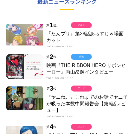
最新ニュースランキング
1
第
位
アニメ
『たんプリ』第28話あらすじ＆場面
カット
2026-08-08 12:00
2
第
位
映画
映画『THE RIBBON HERO リボンヒ
ーロー』内山昂輝インタビュー
2026-08-08 18:00
3
第
位
アニメ
『ヤニねこ』これまでのお話でヤニ子
が吸った本数中間報告会【第6話レビ
ュー】
2026-08-08 12:00
4
第
位
アニメ