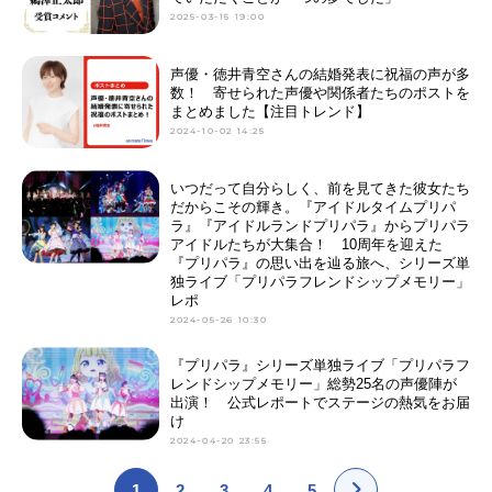
2025-03-15 19:00
声優・徳井青空さんの結婚発表に祝福の声が多
数！ 寄せられた声優や関係者たちのポストを
まとめました【注目トレンド】
2024-10-02 14:25
いつだって自分らしく、前を見てきた彼女たち
だからこその輝き。『アイドルタイムプリパ
ラ』『アイドルランドプリパラ』からプリパラ
アイドルたちが大集合！ 10周年を迎えた
『プリパラ』の思い出を辿る旅へ、シリーズ単
独ライブ「プリパラフレンドシップメモリー」
レポ
2024-05-26 10:30
『プリパラ』シリーズ単独ライブ「プリパラフ
レンドシップメモリー」総勢25名の声優陣が
出演！ 公式レポートでステージの熱気をお届
け
2024-04-20 23:55
1
2
3
4
5