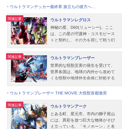
ほか話数全25話キャストナツカワハ
貴則、越知靖監修：塚越隆行企画：
向にあった。そんな中、突如飛来し
ンゴは運命に導かれた出会いを果た
・
ウルトラマンデッカー最終章 旅立ちの彼方へ…
ルキ：平野宏周ウルトラマンゼッ
黒澤桂、金木勲、春山ゆきお、伍
た謎の宇宙浮遊物体「スフィア」に
すこととなる。そう、それは眠りに
ト：畠中祐（声）ナカシマヨウコ：
賀...
よる地球への襲撃が始まり、人類は
ついていた光の巨人との出会い。ケ
関連記事
ウルトラマンレグロス
松田リマオオタユカ：黒木ひかりヘ
宇宙との交信を絶たれ“孤島の惑星”と
ンゴとこの光の巨人との出会いは彼
ビクラショウタ：青柳尊哉カブラギ
神秘の星、D60(リューシー)。ここ
なってしまう。主人公「アスミカナ
の、そして地球の運命にどう影響を
シンヤ：野田理人イナバコジロー：
は、この星の守護神・コスモビース
タ」の日常にもその魔の手が迫る。
与えていくのか。悠久の時を超えて
橋爪淳クリヤマ長官：小倉久寛朝倉
トと契約し、その力を宿して戦う幻
目の前で繰り広げられる破壊、つい
蘇る光の巨人。その名は――ウルト
リク：濱田龍臣ウルトラマンゼロ：
の宇宙拳法・コスモ幻獣拳発祥の
に姿を現す巨大な怪獣。危険を顧み
ラマントリガー！作品名ウルトラマ
宮野真守（声）スタッフシリーズ構
地。その総師であるマスターアルー
ず、今そこにいる敵に飛び込んだそ
ントリガー放送形態特撮シリーズウ
関連記事
ウルトラマンブレーザー
成：吹原幸太 田口清隆脚本：吹原
デのもと、コスモ幻獣拳闘士たちが
の時、カナタは「ウルトラマンデッ
ルトラシリーズジャンル特撮スケジ
幸太 鈴木智 中野貴雄 林壮太
厳しい鍛錬に励んでいた。ある時、D
世界的な怪獣災害の発生を受けて、
カー」へと変身を遂げる。「今、や
ュール2021年7月10日（土）～2022
郎 小林雄次 根元歳三 継田淳
60に名前以外の記憶を失った一人の
世界各国は、地球の内外から攻めて
るしかねぇ！」デッカーの“光”を手に
年1月22日（土）テレビ東京ほか話数
池田遼監...
若者が流れ着いた。彼の名はウルト
くる怪獣や地球外生命体に対処する
したカナタは、日常を守るため戦う
全25話キャストマナカケンゴ：寺坂
ラマンレグロス。レグロスは、マス
べく、1966年に地球防衛隊「GGF
ことを決意し、対スフィア部隊とし
頼我シズマユナ：豊田ルナヒジリア
ターアルーデにその才覚を見出さ
（GlobalGuardianForce）」を設立し
・
ウルトラマンブレーザー THE MOVIE 大怪獣首都激突
て再編成された新しいエキスパート
キト：金子隼也サクマテッシン：水
れ、宇宙最強と云われるコスモ幻獣
ていた。自然破壊や温暖化が急激に
チーム「GUTS-SELECT」の新人隊
野直ナナセヒマリ：春川芽生タツミ
拳を学んでいく…これは、彼の激闘
進む現在。ある夜、宇宙甲殻怪獣バ
関連記事
員として、若さあふれる仲間たちと
ウルトラマンアーク
セイヤ：高木勝也イグニス：細貝圭
の物語である。作品名ウルトラマン
ザンガが出現。地球防衛隊の掃討作
共に巨大な敵に立ち向かっていく！
シズマミツクニ：宅麻伸【声の出
とある町、星元市。市内の獅子尾山
レグロス放送形態配信シリーズウル
戦は難航し、ヒルマゲントが率いる
作品名ウルトラマンデッカー放送形
演】マルゥル：M・A・O妖麗戦士カ
には、異彩を放つ巨大な物体がそび
トラシリーズスケジュール前編：202
特殊部隊が絶体絶命の危機に陥る。
態特撮シリーズウルトラシリーズス
ルミラ：上...
え立っている。「モノホーン」と名
3年5月23日（火）後編：2023年6月6
その時、眩い光とともに謎の巨人が