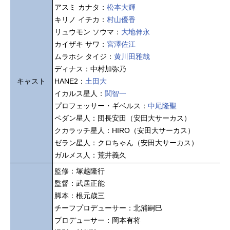
アスミ カナタ：
松本大輝
キリノ イチカ：
村山優香
リュウモン ソウマ：
大地伸永
カイザキ サワ：
宮澤佐江
ムラホシ タイジ：
黄川田雅哉
ディナス：中村加弥乃
キャスト
HANE2：
土田大
イカルス星人：
関智一
プロフェッサー・ギベルス：
中尾隆聖
ペダン星人：団長安田（安田大サーカス）
クカラッチ星人：HIRO（安田大サーカス）
ゼラン星人：クロちゃん（安田大サーカス）
ガルメス人：荒井義久
監修：塚越隆行
監督：武居正能
脚本：根元歳三
チーフプロデューサー：北浦嗣巳
プロデューサー：岡本有将