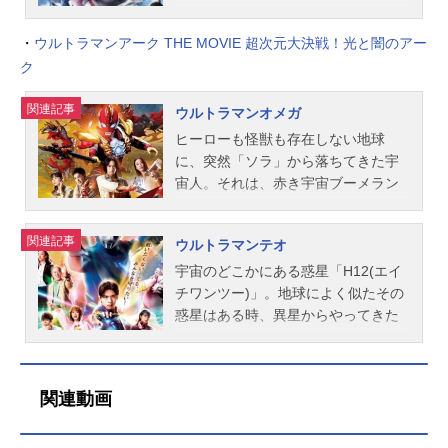
ケジュール2022年7月9日（土）～20
付けられたそれは、実は、16年前の
日（火）キャストウルトラマンレグ
降臨。何十年も前から宇宙飛行士た
23年1月21日（土）テレビ東京ほか
事件当時から突き刺さったままの
・
ウルトラマンアーク THE MOVIE 超次元大決戦！光と闇のアー
ロス：仲村宗悟マスターアルーデ：
ちの間で噂されていた未確認大型宇
話数全25話キャストアスミカナタ：
「怪獣の角」だった。世界各地で怪
大塚明夫インストラクターフォロ
宙人、コードネーム「ウルトラマ
ク
松本大輝キリノイチカ：村山優香リ
獣が同時に出現した「K-DAY」と呼
ス：津田健次郎トゥバーン：森川智
ン」だ。その後、司令部に呼び出さ
ュウモンソウマ：大地伸永アサカゲ
ばれるその事件以降、怪獣災害が日
之スピカ：伊藤美来アルビオ：増田
れたゲントは突如、ある任務を言い
関連記事
ウルトラマンオメガ
ユウイチロウ：小柳友カイザキサ
常化し、日本では地球防衛隊が武力
俊樹ファルード：前野智昭マグマ侵
渡される。それは、密かに組織され
ワ：宮澤佐江ムラホシタイジ：黄川
ヒーローも怪獣も存在しない地球
で怪獣への対処を行う一方、怪獣防
略軍提督ヴォルカン：黒田崇矢マグ
ていた、特殊怪獣対応分遣隊「SKaR
田雅哉HANE2：土田大天の声：梶
に、突然「ソラ」から落ちてきた宇
災科学調査所・通称「SKIP(スキッ
マ地獄兄妹ユラブ：外島孝一マグマ
D(SpecialKaijuReactionDetachmen
原...
宙人。それは、赤き宇宙ブーメラン
プ/ScientificKaijuInvestigationandPre
地獄兄妹ラバ：春川芽生ディアス：
t)」の隊長就任。怪獣型の主力巨大メ
「オメガスラッガー」をシンボルに
ventioncenter)」は、怪獣災害の発
石田彰ウルトラマンレオ：細谷佳正
カ「アースガロン」を駆り怪獣災害
持つ、“究極”の名を冠したウルトラマ
生・甚大化を防ぐため、地域に密着
スタッフ監督：坂本浩一脚本：足木
に立ち向かう特殊部隊の指揮。それ
関連記事
ウルトラマンテオ
ン。それまでの記憶を失った宇宙人
して科学調査や避難誘導を行ってい
淳一郎製作：円谷プロダクション主
と同時に、バザンガの戦いで出現し
「オメガ」は、地球人の姿で現れ、
宇宙のどこかにある惑星「H12(エイ
る。この「SKIP」が今も調査を続け
題歌「fistofhope」仲村宗悟アニメイ
た「ウルトラマン」が排除すべき敵
「ソラト」と名付けられます。「ソ
チワンツー)」。地球によく似たその
ている「モノホーン」は、「K-DA
ト通販での購入はこちら(C)円谷プロ
なのかを調べる任も命ぜられたゲン
ラト」は初めて触れ合う生命体であ
惑星はある時、異星からやってきた
Y」で出現した宇宙獣・モノゲロスの
『ウルトラマンレグロス』公式サ
トの脳裏に、遥か遠くの銀河…ブレ
る「地球人」を理解しようと、興味
宇宙怪獣たちの襲撃を受ける。やが
角。獅子尾山で両親とキャンプ中に
イ...
ーザーの眩い光の記憶が煌めく。
津々に人々を見つめます。ときに出
て惑星が崩壊、滅亡する中、地球へ
モノゲロスの襲来に出くわした当時
「俺が行く。」ウルトラマンブレー
現する巨大生物、ソラトの失われた
逃げのびたひとりの宇宙人がいた。
７歳だった「ユウマ」は、奇跡的に
ザーの光に包まれたゲント隊長は
関連動画
記憶から蘇る「怪獣」という言葉。
「テオ」―、やがて「ウルトラマ
無傷で生還したのを機に怪獣生物学
今、組織されたばかりの「SKaRD」
次々と出現する巨大生物「怪獣」を
ン」へと成長する独りぼっちの宇宙
研究の道に進む。辛い過去を持ちな
に配属された個性豊かな隊員たちと
目の前にして、無意識に使命感を掻
人。彼は明心大学獣医学部獣医学科