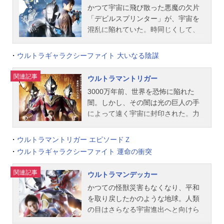
かつて宇宙に飛び散った悪魔の欠片
いた。それはウルトラマンタイガ
「デビルスプリンター」が、宇宙を
の“光の粒子”が体内に宿っているとい
混乱に陥れていた。時同じくして、
う秘密。ヒロユキの体からタイガが
ウルトラマンゼロを師匠と仰ぐ宇宙
蘇る時、新たな物語が始まる！作品
警備隊の新人・ウルトラマンゼット
名ウルトラマンタイガ放送形態特撮
・
ウルトラギャラクシーファイト 大いなる陰謀
は、凶暴な宇宙怪獣ゲネガーグを追
シリーズウルトラシリーズジャンル
って、地球へ降り立つ。その地球で
特撮スケジュール2019年7月6日
関連記事
ウルトラマントリガー
は、日常的に出現する怪獣に立ち向
（土）～12月28日（土）テレビ東京
3000万年前、世界を恐怖に陥れた
かうべく、対怪獣ロボット部隊【ス
ほか話数全25話キャスト工藤ヒロユ
闇。しかし、その闇は光の巨人の手
トレイジ】が組織されていた。ゼッ
キ：井上祐貴ウルトラマンタイガ：
によって遠く宇宙に封印された。力
トは初めての戦いで、ストレイジの
寺島拓篤ウルトラマンタイタス：日
尽き、赤き星で眠りにつく光の巨
新人パイロット・ナツカワハルキと
野聡ウルトラマンフーマ：葉山翔太
人。そして時は流れ――。地球平和
・
ウルトラマントリガー エピソードＺ
一体化。平和を守るために立ち上が
宗谷ホマレ：諒太郎旭川ピリカ：吉
同盟TPUがエキスパートチームGUTS
る！しかし、その裏では、ゲーム感
・
ウルトラギャラクシーファイト 運命の衝突
永アユリ佐々木カナ：新山千春霧
-SELECTの編成を急ぐ中、マナカケ
覚で悪事を働く寄生生物セレブロ
崎：七瀬公ウルトラマントレギア：
ンゴは開拓された火星で植物学者と
が、恐ろしい暗躍を始めていた…。
関連記事
内田雄馬スタッフ脚本：林壮太郎、
ウルトラマンデッカー
して平穏に暮らしていた。しかしそ
作品名ウルトラマンZ放送形態特撮シ
中野貴雄、皐月彩、足木淳一郎、柳
かつての怪獣災害もなくなり、平和
の暮らしは、ある日突然終りを告げ
リーズウルトラシリーズジャンル特
井祥緒、三浦有為子、小林弘利、勝
を取り戻したかのような地球。人類
ることになる。超古代で封印された
撮スケジュール2020年6月20日
冶京子、森江美咲監督：市野龍一、
の目はさらなる宇宙進出へと向けら
闇が再び息を吹き返したのだ！火星
（土）～12月26日（土）テレビ東京
田口清隆、神谷誠、武居正能、辻本
れ、怪獣災害への対策規模は縮小傾
の街が謎の怪獣に蹂躙される中、ケ