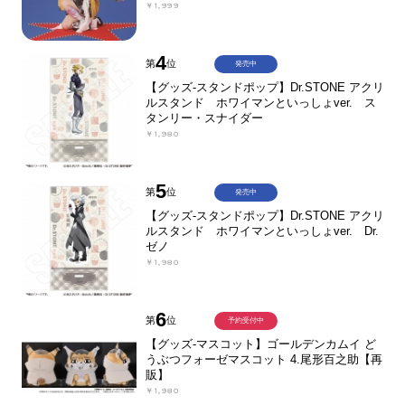
￥1,999
4
第
位
発売中
【グッズ-スタンドポップ】Dr.STONE アクリ
ルスタンド ホワイマンといっしょver. ス
タンリー・スナイダー
￥1,980
5
第
位
発売中
【グッズ-スタンドポップ】Dr.STONE アクリ
ルスタンド ホワイマンといっしょver. Dr.
ゼノ
￥1,980
6
第
位
予約受付中
【グッズ-マスコット】ゴールデンカムイ ど
うぶつフォーゼマスコット 4.尾形百之助【再
販】
￥1,980