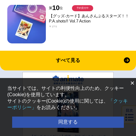
10
第
位
予約受付中
【グッズ-カード】あんさんぶるスターズ！！
P.A.shots!! Vol.7 Action
￥275
すべて見る
×
当サイトでは、サイトの利便性向上のため、クッキー
(Cookie)を使用しています。
サイトのクッキー(Cookie)の使用に関しては、
「クッキ
ーポリシー」
をお読みください。
目次
同意する