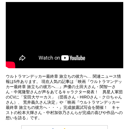
がら夢見る「想像の力」をなくさず
ともに、確かな勇気と揺るがぬ正義
き立てられるソラトは「ウルトラマ
三年生光石イブキとして、地球の常
に成長を遂げたユウマは新人調査員
を胸と...
ンオメガ」に変身し、シャープでパ
識に馴染めないながらも、愛する動
として「SKIP」への入所が決まり、
ワフルな戦いを繰り広げます。一方
物たちと心を通わせ穏やかな大学生
星元市分所へと配属された。だがそ
で地球人も、初めて遭遇する巨大生
活を過ごしていた。しかし、自身の
んな矢先、星元市に大規模な怪獣災
物と赤きスラッガーで戦う巨人が何
故郷を滅ぼした宇宙怪獣が突如とし
害が発生。目の前にいる絶体絶命の
者なのかを理解しようと、あらゆる
て襲来、地球に危機が訪れる。「守
人たちを「守りたい！」その強くま
視点からその姿を見つめます。やが
りたい」という強い想いが過去の記
っすぐな想いが心の底から湧き出し
て結ばれる「宇宙人と地球人」のバ
憶に怯える心を奮い立たせた時、ま
た瞬間、「ユウマ」の脳裏に幼...
ディ…ソラトと平凡な青年。見つめ
ばゆい光がイブキの姿を、⻘き光の
合い響き合うバディの心を通して、
巨人へ変身させる！作品名ウルトラ
「ウルトラマンがなぜ地球を守るの
マンテオ放送形態特撮シリーズウル
か？」の問いに迫る意欲作です。
トラシリーズスケジュール2026年7
ウルトラマンデッカー最終章 旅立ちの彼方へ… 関連ニュース情
報は5件あります。 現在人気の記事は「映画『ウルトラマンデッ
今、目覚めの刻（とき）。最新TVシ
月4日（土）～テレ東系6局ネットに
カー最終章 旅立ちの彼方へ…』声優の土田大さん・関智一さ
リーズ『ウルトラマンオメガ』にご
てキャスト光石イブキ：岩崎碧風間
ん・中尾隆聖さんが声をあてるキャラクター発表！ 異星人軍団
期待ください。作品名ウルトラマン
エマ：神谷天音和泉カンナ：中田乃
のCVに「安田大サーカス」（団長さん・HIROさん・クロちゃん
オメガ放送形態特撮シリーズウルト
愛火浦リンタロウ：上村侑苫米地ワ
さん）、 荒井義久さん決定」や「映画『ウルトラマンデッカー
最終章 旅立ちの彼方へ・・・』完成披露試写会を開催！ キャ
ラシリーズスケジュール2025年7月
タル：森本竜馬美濃部順平：マキタ
ストの松本大輝さん・中村加弥乃さんらが完成の喜びや作品への
5...
スポーツ志賀今日子：福島リラプッ
想いを語る」です。
チー：小林ゆう（声）スタッフシリ
ーズ構成・脚本：田辺茂範メイン監