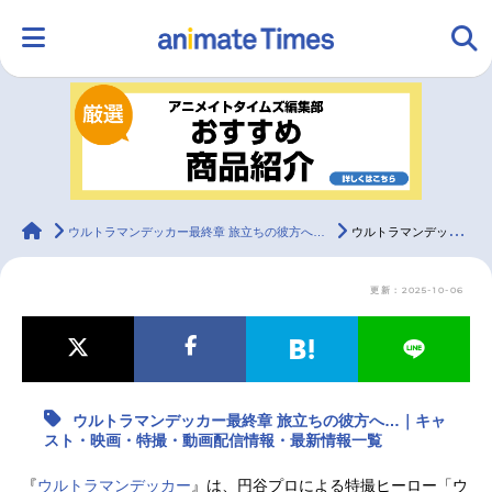
HOME
ランキング
アニメ
声優
ラジオ
みんなの声
グッズ
映画
animateTimes
ウルトラマンデッカー最終章 旅立ちの彼方へ…
ウルトラマンデッカー最終章 旅立ちの彼方へ…｜キャスト・映画・特撮・動画配信情報・最新情報一覧
更新：2025-10-06
マンガ・ラノベ
ゲーム・アプリ
音楽
コスプレ
2.5次元
配信・Vtuber
トレンド
無料マンガ
ウルトラマンデッカー最終章 旅立ちの彼方へ…｜キャ
最新記事一覧
スト・映画・特撮・動画配信情報・最新情報一覧
アニメ記事一覧
声優記事一覧
『
ウルトラマンデッカー
』は、円谷プロによる特撮ヒーロー「ウ