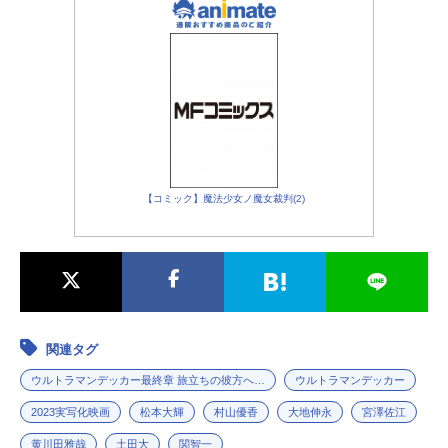
督：二宮崇メイン特技監督：辻本貴
則各話脚本家：三浦有為子 継田
淳 池田遼各話監督／特技監督：神
谷...
【コミック】魔法少女ノ魔女裁判(2)
関連タグ
ウルトラマンデッカー最終章 旅立ちの彼方へ…
ウルトラマンデッカー
2023実写化映画
松本大輝
村山優香
大地伸永
宮澤佐江
黄川田雅哉
土田大
関智一