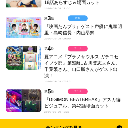
18話あらすじ＆場面カット
2026-08-08 18:00
3
第
位
映画
『映画たんプリ』ゲスト声優に鬼頭明
里・島﨑信長・内山昂輝
2026-08-09 09:00
4
第
位
アニメ
夏アニメ『プラノサウルス ガチコセ
イブツ部』第5話に古川登志夫さん、
千葉繁さん、山口勝さんがゲスト出
演！
2026-08-09 07:30
5
第
位
アニメ
『DIGIMON BEATBREAK』アスカ編
ビジュアル、第42話場面カット
2026-08-08 15:25
ランキングを見る