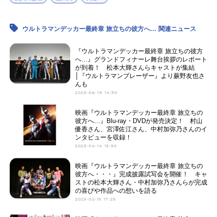
ウルトラマンデッカー最終章 旅立ちの彼方へ… 関連ニュース
『ウルトラマンデッカー最終章 旅立ちの彼方
へ…』グランドフィナーレ舞台挨拶のレポート
が到着！ 松本大輝さんらキャストが集結
│『ウルトラマンブレーザー』より蕨野友也さ
んも
2023-06-19 14:30
映画『ウルトラマンデッカー最終章 旅立ちの
彼方へ…』Blu-ray・DVDが発売決定！ 村山
優香さん、宮澤佐江さん、中村加弥乃さんのイ
ンタビューを収録！
2023-04-14 15:30
映画『ウルトラマンデッカー最終章 旅立ちの
彼方へ・・・』完成披露試写会を開催！ キャ
ストの松本大輝さん・中村加弥乃さんらが完成
の喜びや作品への想いを語る
2023-02-15 17:25