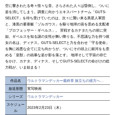
空に響きわたる奇々怪々な音。さらされた人々は昏倒し、ついに
姿を消してしまう。調査に向かうエキスパートチーム「GUTS-
SELECT」を待ち受けていたのは、次々に襲い来る異星人軍団
と、漆黒の要塞艇「ゾルガウス」を駆り地球の宙を歪める支配者
「プロフェッサー・ギベルス」。 苦戦するカナタたちの前に突
如、ギベルスを知る謎の女性が舞い降りる。不思議な力を持つ彼
女の名は、ディナス。GUTS-SELECTと力を合わせ「守る使命」
を胸に凶悪な企てに立ち向かうが、ついにその頭上に銀河をも歪
める「皇獣」の凶暴な姿が影を落とす。 地球そして宇宙の存亡
をかけ、カナタ、ディナス、そしてGUTS-SELECTの命がけの総
力戦が、いま始まる！
作品名
ウルトラマンデッカー最終章 旅立ちの彼方へ…
放送形態
実写映画
シリーズ
ウルトラマンデッカー
スケジュー
2023年2月23日（木）
ル