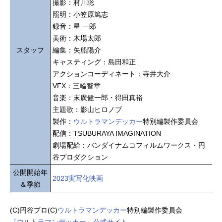
撮影：村川聡
照明：小笠原篤志
録音：星 一郎
美術：木場太郎
スタッフ
編集：矢船陽介
キャスティング：島田和正
アクションコーディネート：寺井大介
VFX：三輪智章
音楽：末廣健一郎・得田真裕
主題歌：影山ヒロノブ
製作：
ウルトラマンデッカー
特別編製作委員会
配信：TSUBURAYA IMAGINATION
劇場配給：バンダイナムコフィルムワークス・円
谷プロダクション
公開開始年
2023実写化映画
＆季節
(C)円谷プロ(C)
ウルトラマンデッカー
特別編製作委員会
『ウルトラマンデッカー』公式サイト