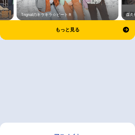
Trignalのキラキラ☆ビートＲ
森久
もっと見る