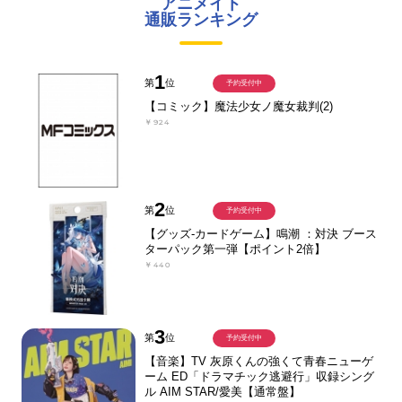
アニメイト
通販ランキング
1
第
位
予約受付中
【コミック】魔法少女ノ魔女裁判(2)
￥924
2
第
位
予約受付中
【グッズ-カードゲーム】鳴潮 ：対決 ブース
ターパック第一弾【ポイント2倍】
￥440
3
第
位
予約受付中
【音楽】TV 灰原くんの強くて青春ニューゲ
ーム ED「ドラマチック逃避行」収録シング
ル AIM STAR/愛美【通常盤】