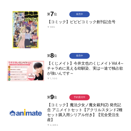
7
第
位
発売中
【コミック】ビビビコミック創刊記念号
￥935
8
第
位
発売中
【くじメイト】今井文也のくじメイトVol.4～
チャラめに見える幼馴染、実は一途で独占欲
が強いんです～
￥1,100
9
第
位
予約受付中
【コミック】魔法少女ノ魔女裁判(2) 発売記
念 アニメイトセット【アクリルスタンド2種
セット購入用シリアル付き】【完全受注生
産】
￥2,684