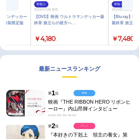
即取り
即取り
2023/07/28 発売
2023/07/28 発売
ルトラマンデッカー
【DVD】映画 ウルトラマンデッカー最
【Blu-ray
… 特装限定版
終章 旅立ちの彼方へ…
最終章 旅立ち
￥4,180
￥7,480
最新ニュースランキング
1
第
位
映画
映画『THE RIBBON HERO リボンヒ
ーロー』内山昂輝インタビュー
2026-08-08 18:00
2
第
位
アニメ
『本好きの下剋上 領主の養女』第