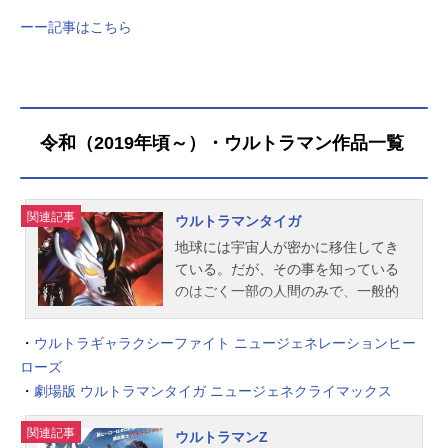
ーー記事はこちら
令和（2019年頃～）・ウルトラマン作品一覧
関連記事
ウルトラマンタイガ
地球には宇宙人が密かに移住してき
ている。だが、その事を知っている
のはごく一部の人間のみで、一般的
には知られていない。そんな社会の
中で、主人公の工藤ヒロユキは、宇
・
ウルトラギャラクシーファイト ニュージェネレーションヒー
宙人が絡む事件をもその業務内容に
ローズ
含まれる民間の警備組織E.G.I.S.（イ
・
劇場版 ウルトラマンタイガ ニュージェネクライマックス
ージス）に就職し、日夜平和のため
に働いている。そんな彼には、本人
関連記事
ウルトラマンZ
も知らないある大きな秘密が眠って