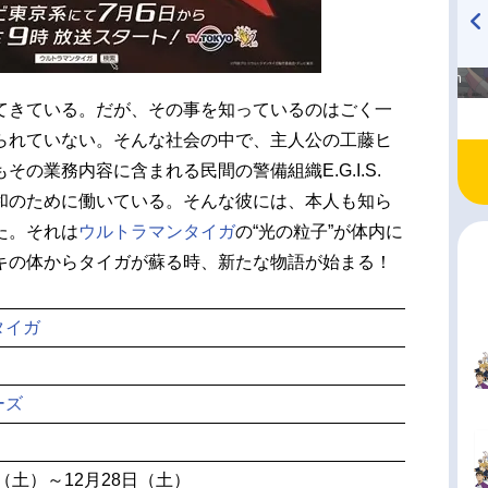
高橋美紀のおんぷの気持ち
TVアニメ『戦隊大失格』
♪ in アニメイトタイムズ
radio 大直会 2nd season
てきている。だが、その事を知っているのはごく一
られていない。そんな社会の中で、主人公の工藤ヒ
の業務内容に含まれる民間の警備組織E.G.I.S.
和のために働いている。そんな彼には、本人も知ら
た。それは
ウルトラマンタイガ
の“光の粒子”が体内に
キの体からタイガが蘇る時、新たな物語が始まる！
タイガ
ーズ
日（土）～12月28日（土）