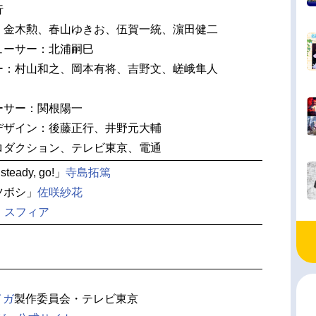
行
、金木勲、春山ゆきお、伍賀一統、濵田健二
ューサー：北浦嗣巳
ー：村山和之、岡本有将、吉野文、嵯峨隼人
ーサー：関根陽一
デザイン：後藤正行、井野元大輔
ロダクション、テレビ東京、電通
teady, go!」
寺島拓篤
ツボシ」
佐咲紗花
」
スフィア
イガ
製作委員会・テレビ東京