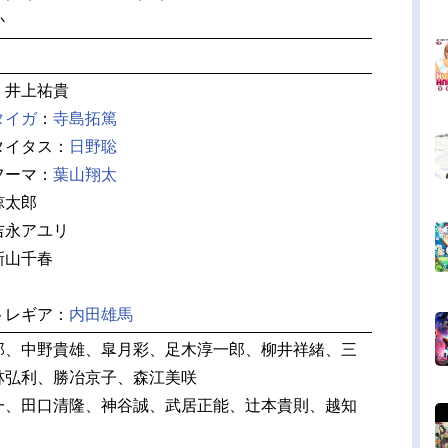
か
：井上祐貴
タイガ
：
寺島拓篤
タイタス：
日野聡
フーマ：
葉山翔太
諒太郎
吉永アユリ
新山千春
トレギア：
内田雄馬
郎、中野貴雄、皐月彩、足木淳一郎、柳井祥緒、三
林弘利、勝冶京子、森江美咲
一、田口清隆、神谷誠、武居正能、辻本貴則、越知