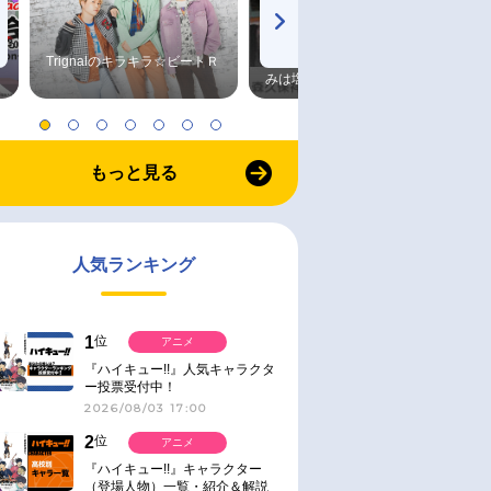
Trignalのキラキラ☆ビートＲ
森久保祥太郎×浪川大輔 つま
みは塩だけ
もっと見る
人気ランキング
1
位
アニメ
『ハイキュー!!』人気キャラクタ
ー投票受付中！
2026/08/03 17:00
2
位
アニメ
『ハイキュー!!』キャラクター
（登場人物）一覧・紹介＆解説