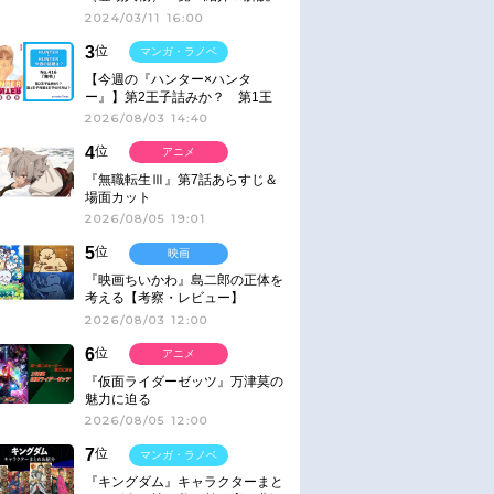
2024/03/11 16:00
3
位
マンガ・ラノベ
【今週の『ハンター×ハンタ
ー』】第2王子詰みか？ 第1王
子と第4王子が対峙「発令」＜
2026/08/03 14:40
No.416＞
4
位
アニメ
『無職転生Ⅲ』第7話あらすじ＆
場面カット
2026/08/05 19:01
5
位
映画
『映画ちいかわ』島二郎の正体を
考える【考察・レビュー】
2026/08/03 12:00
6
位
アニメ
『仮面ライダーゼッツ』万津莫の
魅力に迫る
2026/08/05 12:00
7
位
マンガ・ラノベ
『キングダム』キャラクターまと