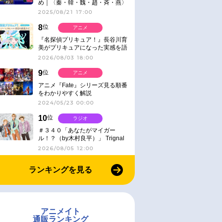
め｜〈秦・韓・魏・趙・斉・燕〉
2025/08/21 17:00
8
位
アニメ
『名探偵プリキュア！』長谷川育
美がプリキュアになった実感を語
る【インタビュー】
2026/08/03 18:00
9
位
アニメ
アニメ『Fate』シリーズ見る順番
をわかりやすく解説
2024/05/23 00:00
10
位
ラジオ
＃３４０「あなたがマイガー
ル！？（by木村良平）」 Trignal
のキラキラ☆ビートＲ
2026/08/05 12:00
ランキングを見る
アニメイト
通販ランキング