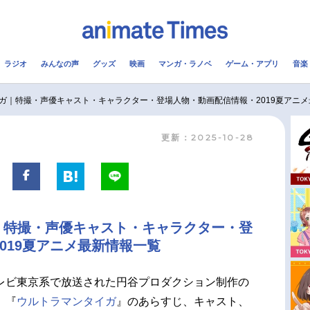
ラジオ
みんなの声
グッズ
映画
マンガ・ラノベ
ゲーム・アプリ
音楽
メ
声優
ラジオ
み
ガ｜特撮・声優キャスト・キャラクター・登場人物・動画配信情報・2019夏アニ
更新：2025-10-28
コスプレ
2.5次元
配信
アニメ映画一覧
今期アニメ曜日別一覧
実写化映画一覧
春アニメ
｜特撮・声優キャスト・キャラクター・登
男性声優/女性声優一覧
夏アニメ
019夏アニメ最新情報一覧
FOLLOW US
レビ東京系で放送された円谷プロダクション制作の
、『
ウルトラマンタイガ
』のあらすじ、キャスト、