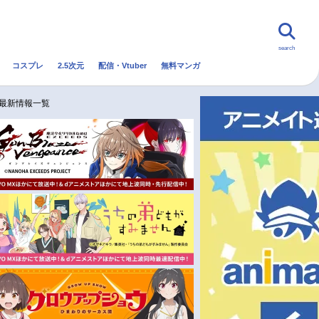
search
コスプレ
2.5次元
配信・Vtuber
無料マンガ
んなの声
グッズ
映画
メ最新情報一覧
・Vtuber
トレンド
無料マンガ
秋アニメ
冬アニメ