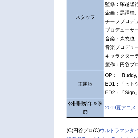
監修：塚越隆
企画：黒澤桂
スタッフ
チーフプロデ
プロデューサ
音楽：森悠也
音楽プロデュ
キャラクター
製作：円谷プ
OP：「Buddy, s
主題歌
ED1：「ヒト
ED2：「Sign
公開開始年＆季
2019夏アニメ
節
(C)円谷プロ(C)
ウルトラマンタ