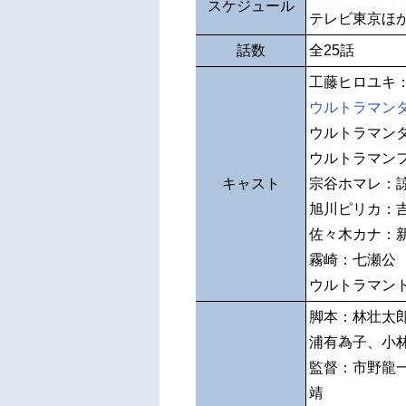
スケジュール
テレビ東京ほ
話数
全25話
工藤ヒロユキ
ウルトラマン
ウルトラマン
ウルトラマン
キャスト
宗谷ホマレ：
旭川ピリカ：
佐々木カナ：
霧崎：七瀬公
ウルトラマン
脚本：林壮太
浦有為子、小
監督：市野龍
靖