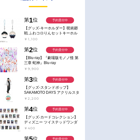
1
第
位
予約受付中
【グッズ-キーホルダー】呪術廻
戦 ふわコロりんセットキーホル
ダー【アニメイト特典付】
￥1,100
2
第
位
予約受付中
【Blu-ray】『劇場版モノノ怪 第
三章 蛇神』Blu-ray
￥9,900
3
第
位
予約受付中
【グッズ-スタンドポップ】
SAKAMOTO DAYS アクリルスタ
ンド～Sunny Afternoon～ 4.南雲
￥2,200
4
第
位
予約受付中
【グッズ-カードコレクション】
ディズニー ツイステッドワンダ
ーランド ランダムカードコレク
￥400
ション クラブ・ウェアver.
5
第
位
予約受付中