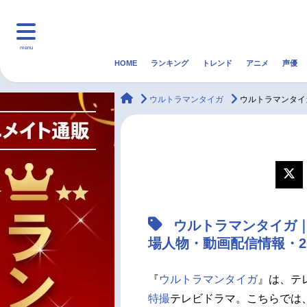
menu
HOME
ランキング
トレンド
アニメ
声優
HOME
ランキング
アニ
animateTimes
ウルトラマンタイガ
ウルトラマンタイ
マンガ・ラノベ
ゲーム・アプリ
音楽
最新記事一覧
アニメ記事一覧
ウルトラマンタイガ
声優記事一覧
場人物・動画配信情報・2
『
ウルトラマンタイガ
』は、テ
特撮
テレビドラマ。こちらでは