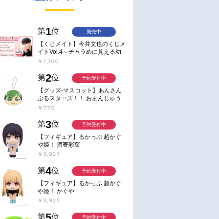
1
第
位
発売中
【くじメイト】今井文也のくじメ
イトVol.4～チャラめに見える幼
馴染、実は一途で独占欲が強いん
￥1,100
です～
2
第
位
予約受付中
【グッズ-マスコット】あんさん
ぶるスターズ！！ おまんじゅう
にぎにぎマスコット ねくすと2
￥770
Hbox
3
第
位
予約受付中
【フィギュア】るかっぷ 超かぐ
や姫！ 酒寄彩葉
￥3,927
4
第
位
予約受付中
【フィギュア】るかっぷ 超かぐ
や姫！ かぐや
￥3,927
5
第
位
予約受付中