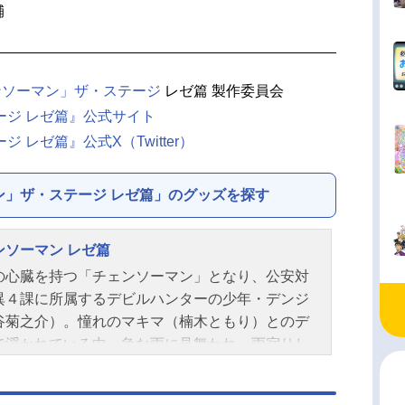
輔
ンソーマン」ザ・ステージ
レゼ篇 製作委員会
ージ レゼ篇』公式サイト
レゼ篇』公式X（Twitter）
ン」ザ・ステージ レゼ篇」のグッズを探す
ンソーマン レゼ篇
の心臓を持つ「チェンソーマン」となり、公安対
異４課に所属するデビルハンターの少年・デンジ
谷菊之介）。憧れのマキマ（楠木ともり）とのデ
で浮かれている中、急な雨に見舞われ、雨宿りし
ると偶然“レゼ”（上田麗奈）という少女と出会っ
近所のカフェで働いているという彼女はデンジに