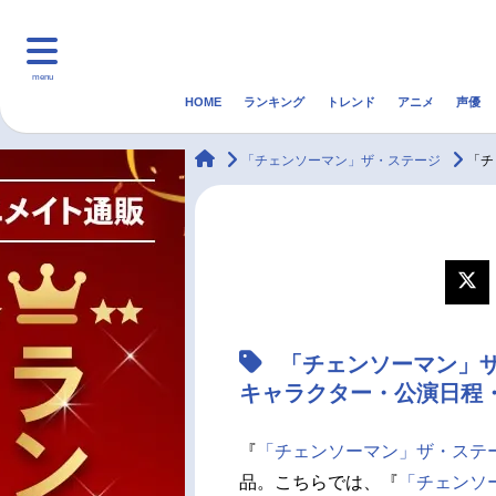
menu
HOME
ランキング
トレンド
アニメ
声優
HOME
ランキング
アニ
animateTimes
「チェンソーマン」ザ・ステージ
「チ
マンガ・ラノベ
ゲーム・アプリ
音楽
最新記事一覧
アニメ記事一覧
「チェンソーマン」
声優記事一覧
キャラクター・公演日程
『
「チェンソーマン」ザ・ステ
品。こちらでは、『
「チェンソ