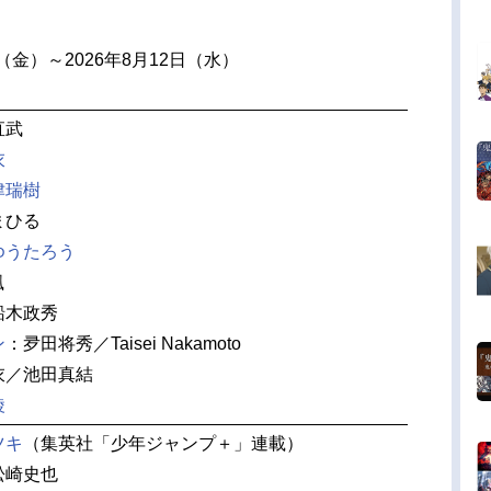
日（金）～2026年8月12日（水）
直武
衣
津瑞樹
まひる
ゆうたろう
颯
船木政秀
ン
：夛田将秀／Taisei Nakamoto
衣／池田真結
綾
ツキ
（集英社「少年ジャンプ＋」連載）
松崎史也