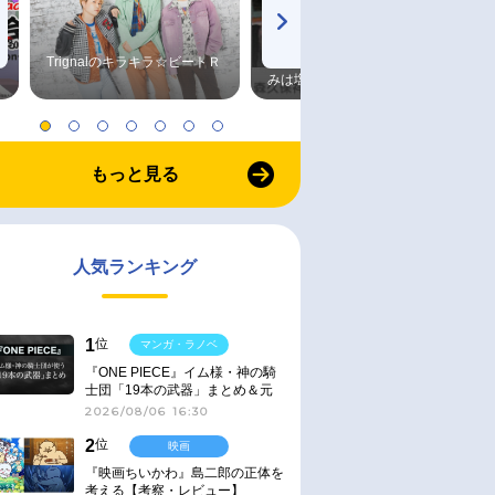
Trignalのキラキラ☆ビートＲ
森久保祥太郎×浪川大輔 つま
みは塩だけ
もっと見る
人気ランキング
1
位
マンガ・ラノベ
『ONE PIECE』イム様・神の騎
士団「19本の武器」まとめ＆元
ネタ
2026/08/06 16:30
2
位
映画
『映画ちいかわ』島二郎の正体を
考える【考察・レビュー】