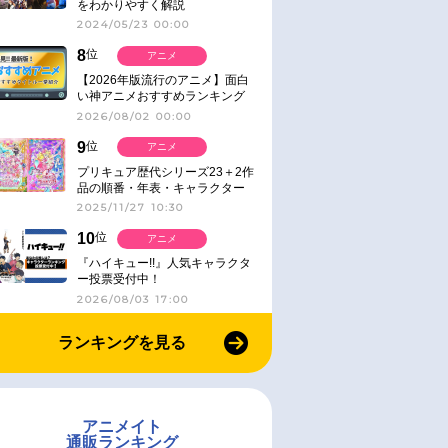
をわかりやすく解説
2024/05/23 00:00
8
位
アニメ
【2026年版流行のアニメ】面白
い神アニメおすすめランキング
【名作・話題作】｜ジャンル別人
2026/08/02 00:00
気作品をピックアップ
9
位
アニメ
プリキュア歴代シリーズ23＋2作
品の順番・年表・キャラクター
【2025年版】
2025/11/27 10:30
10
位
アニメ
『ハイキュー!!』人気キャラクタ
ー投票受付中！
2026/08/03 17:00
ランキングを見る
アニメイト
通販ランキング