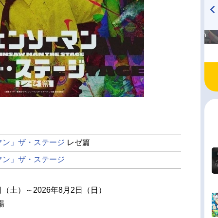
高橋美紀のおんぷの気持ち
TVアニメ『戦隊大失格』
♪ in アニメイトタイムズ
radio 大直会 2nd season
マン」ザ・ステージ
レゼ篇
マン」ザ・ステージ
5日（土）～2026年8月2日（日）
場