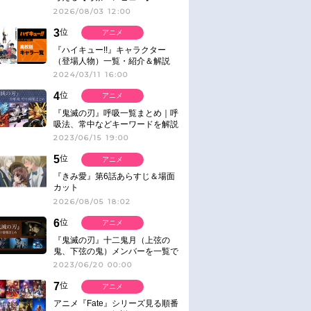
2026/08/03 12:00
3
位
アニメ
『ハイキュー!!』キャラクター
（登場人物）一覧・紹介＆解説
2024/03/11 16:00
4
位
アニメ
『鬼滅の刃』呼吸一覧まとめ｜呼
吸法、常中などキーワードを解説
2023/06/15 19:00
5
位
アニメ
『きみ愛』第6話あらすじ＆場面
カット
2026/08/05 18:02
6
位
アニメ
『鬼滅の刃』十二鬼月（上弦の
鬼、下弦の鬼）メンバーを一覧で
紹介＆解説（登場鬼の情報まと
2023/06/20 00:00
め）
7
位
アニメ
アニメ『Fate』シリーズ見る順番