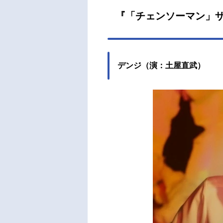
優し
『「チェンソーマン」ザ
に、
ンソ
ンソ
トデ
デンジ（演：土屋直武）
とも
東山
内田
長：
の悪
本タ
達矢
副監
太 
ター
デザイ