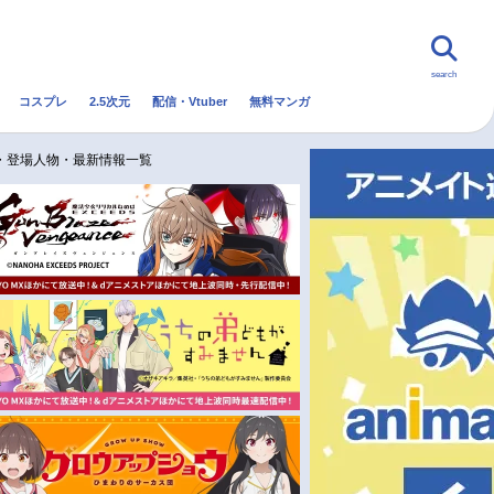
search
コスプレ
2.5次元
配信・Vtuber
無料マンガ
んなの声
グッズ
映画
・登場人物・最新情報一覧
・Vtuber
トレンド
無料マンガ
秋アニメ
冬アニメ