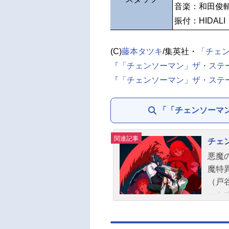
音楽：和田俊
振付：HIDALI
(C)
藤本タツキ
/集英社・
「チェ
『「チェンソーマン」ザ・ステ
『「チェンソーマン」ザ・ステージ 
「「チェンソーマ
関連記事
チェ
悪魔
魔特
（戸
ート
てい
た。