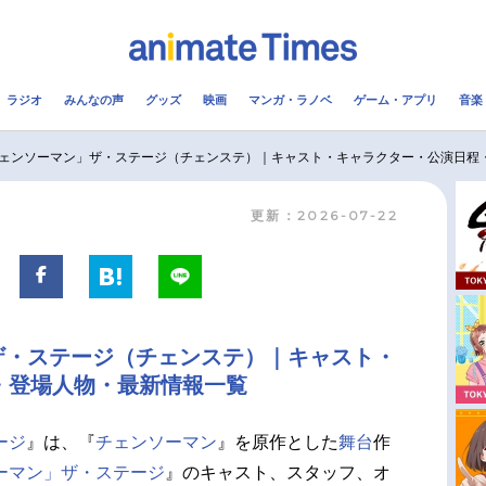
ラジオ
みんなの声
グッズ
映画
マンガ・ラノベ
ゲーム・アプリ
音楽
メ
声優
ラジオ
み
ェンソーマン」ザ・ステージ（チェンステ）｜キャスト・キャラクター・公演日程
更新：2026-07-22
コスプレ
2.5次元
配信
アニメ映画一覧
今期アニメ曜日別一覧
実写化映画一覧
春アニメ
ザ・ステージ（チェンステ）｜キャスト・
男性声優/女性声優一覧
夏アニメ
・登場人物・最新情報一覧
FOLLOW US
ージ
』は、『
チェンソーマン
』を原作とした
舞台
作
ーマン」ザ・ステージ
』のキャスト、スタッフ、オ