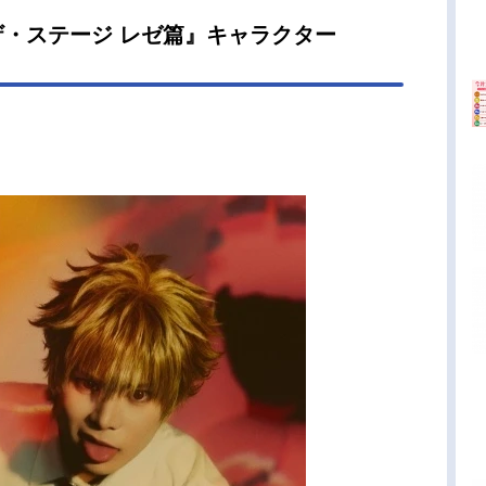
く微笑み、二人は急速に親密に。この出会いを境
・ステージ レゼ篇』キャラクター
デンジの日常は変わり始めていく……作品名チェ
ーマンレゼ篇放送形態劇場版アニメシリーズチェ
ーマンスケジュール2025年9月19日（金）キャス
ンジ：戸谷菊之介ポチタ：井澤詩織マキマ：楠木
り早川アキ：坂田将吾パワー：ファイルーズあい
コベニ：高橋花林ビーム：花江夏樹暴力の魔人：
夕夜天使の悪魔：内田真礼岸辺：津田健次郎副隊
高橋英則野茂：赤羽根健治謎の男：乃村健次台風
魔：喜多村英梨レゼ：上田麗奈スタッフ原作：藤
ツキ（集英社「少年ジャンプ+」連載）監督：?原
脚本：瀬古浩司キャラクターデザイン：杉山和隆
督：中園真登サブキャラクターデザイン：山﨑爽
駿メインアニメーター：庄一アクションディレク
：重次創太悪魔デザイン：松浦力 押山清高衣装
ン：山本彩...