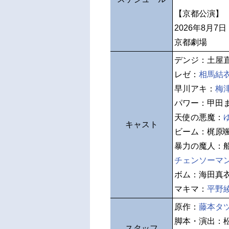
【京都公演】
2026年8月7
京都劇場
デンジ：土屋
レゼ：
相馬結
早川アキ：
梅
パワー：甲田
天使の悪魔：
キャスト
ビーム：梶原
暴力の魔人：
チェンソーマ
ボム：海田真
マキマ：
平野
原作：
藤本タ
脚本・演出：
スタッフ