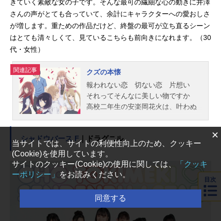
きていく素敵な女の子です。そんな最可の繊細な心の動きに井澤
Run！ED：「Colorful☆wing」グリペ
ン、イーグル、ファントム公開開始
さんの声がとても合っていて、余計にキャラクターへの愛おしさ
年＆季節2019冬アニメ(C)2018夏海
が増します。重ための作品だけど、終盤の最可が立ち直るシーン
公司／KADOKAWA／GAFProjectTV
はとても清々しくて、見ているこちらも前向きになれます。（30
アニメ『ガーリー・エアフォース』
代・女性）
公式サイト 「ガーリー・エアフォ...
関連記事
クズの本懐
報われない恋 切ない恋 片想い
それってそんなに美しい物ですか
高校二年生の安楽岡花火は、叶わぬ
恋に身を焦がしていた。大事な人を
傷つけ、傷つきながらも求めてしま
×
シャドウバース F
｜ドラグニル
う人のぬくもり。これは、あまりに
当サイトでは、サイトの利便性向上のため、クッキー
も純粋で歪んだ恋愛ストーリー。作
(Cookie)を使用しています。
品名クズの本懐放送形態TVアニメス
サイトのクッキー(Cookie)の使用に関しては、
「クッキ
ケジュール2017年1月12日（木）～2
ーポリシー」
をお読みください。
目次
017年3月30日（木）フジテレビほか
話数全12話キャスト安楽岡花火：安
同意する
済知佳粟屋麦：島﨑信長絵鳩早苗：
戸松遥鴎端のり子（最可）：井澤詩