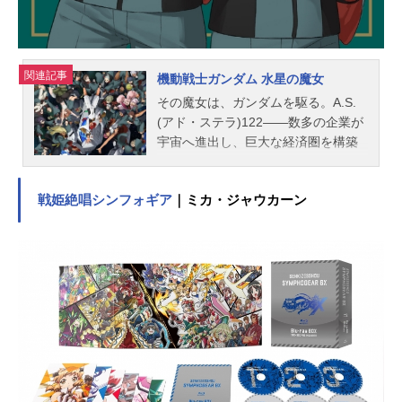
関連記事
機動戦士ガンダム 水星の魔女
その魔女は、ガンダムを駆る。A.S.
(アド・ステラ)122――数多の企業が
宇宙へ進出し、巨大な経済圏を構築
する時代。モビルスーツ産業最大手
「ベネリットグループ」が運営する
戦姫絶唱シンフォギア
｜ミカ・ジャウカーン
「アスティカシア高等専門学園」
に、辺境の地・水星から一人の少女
が編入してきた。名は、スレッタ・
マーキュリー。無垢なる胸に鮮紅の
光を灯し、少女は一歩ずつ、新たな
世界を歩んでいく。作品名機動戦士
ガンダム水星の魔女放送形態TVアニ
メシリーズ機動戦士ガンダムスケジ
ュール第1クール：2022年10月2日
（日）～2023年1月8日（日）第2ク
ール：2023年4月9日（日）～2023年