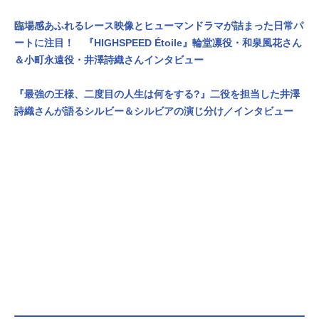
臨場感あふれるレース映像とヒューマンドラマが詰まった日常パ
ートに注目！ 『HIGHSPEED Étoile』輪堂凛役・和泉風花さん
＆小町永遠役・井澤詩織さんインタビュー
『最強の王様、二度目の人生は何をする?』二役を担当した井澤
詩織さんが語るシルビー＆シルビアの演じ分け／インタビュー