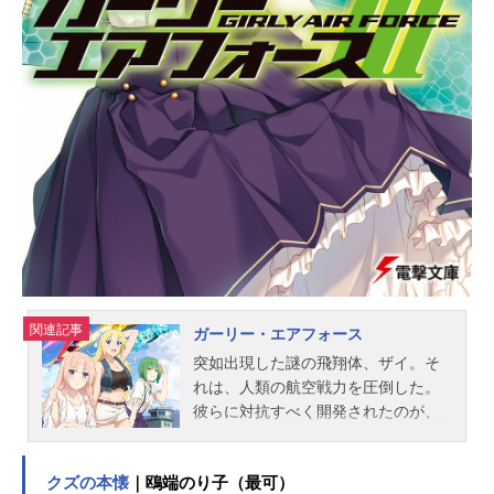
文編集：小野寺絵美音響監督：えび
なやすのり音楽：三澤康広音楽制
作：KADOKAWAアニメーション制
作：動画工房製作：うちのメイドが
ウザすぎる！製作委員会主題歌OP：
「ウザウザ☆わおーっす！」高梨ミ
ーシャ（白石晴香）&鴨居つばめ（沼
倉愛美）ED：「ときめき☆くらいま
っくす」鴨居つばめ（沼倉愛美）&高
梨ミーシャ（白石晴香）公開開始...
関連記事
ガーリー・エアフォース
突如出現した謎の飛翔体、ザイ。そ
れは、人類の航空戦力を圧倒した。
彼らに対抗すべく開発されたのが、
既存の機体に改造を施した「ドータ
ー」と呼ばれる兵器。操るのは、
クズの本懐
｜鴎端のり子（最可）
「アニマ」という操縦機構。それは