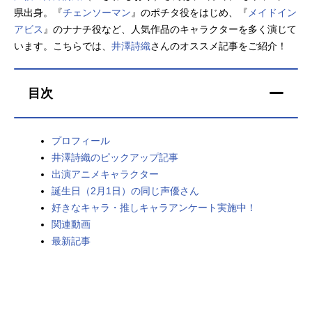
県出身。『
チェンソーマン
』のポチタ役をはじめ、『
メイドイン
アニメ映画一覧
実写化映画一覧
アビス
』のナナチ役など、人気作品のキャラクターを多く演じて
います。こちらでは、
井澤詩織
さんのオススメ記事をご紹介！
今期アニメ曜日別一覧
春アニメ
夏アニメ
目次
秋アニメ
冬アニメ
プロフィール
男性声優/女性声優一覧
井澤詩織のピックアップ記事
出演アニメキャラクター
FOLLOW US
誕生日（2月1日）の同じ声優さん
好きなキャラ・推しキャラアンケート実施中！
関連動画
最新記事