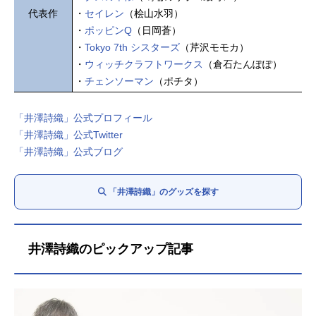
代表作
・
セイレン
（桧山水羽）
・
ポッピンQ
（日岡蒼）
・
Tokyo 7th シスターズ
（芹沢モモカ）
・
ウィッチクラフトワークス
（倉石たんぽぽ）
・
チェンソーマン
（ポチタ）
「井澤詩織」公式プロフィール
「井澤詩織」公式Twitter
「井澤詩織」公式ブログ
「井澤詩織」のグッズを探す
井澤詩織のピックアップ記事