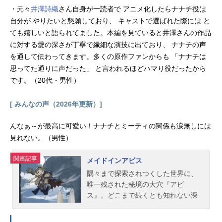
・元々
井澤詩織
さん自身が一読者で アニメ化したらナナチ役は
自分が やりたいと懇願しており、 キャストで選ばれた際には と
ても嬉しいと語られてました。本編を見ていると井澤さんの作品
に対する愛の深さが丁寧で繊細な演技に出ており、 ナナチの声
を通して伝わってきます。多くの原作ファンからも 「ナナチは
思ってた通りに声だった」 と言われるほどハマり役だったから
です。（20代・男性）
[ みんなの声（2026年更新）]
んなぁ～が最高に可愛い！ナナチとミーティの関係も涙無しには
見れない。（男性）
関連記事
メイドインアビス
隅々まで探索されつくした世界に、
唯一残された秘境の大穴『アビ
ス』。どこまで続くとも知れない深
く巨大なその縦穴には、奇妙奇怪な
生物たちが生息し、今の人類では作