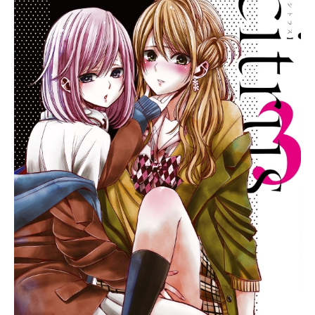
係上、システムの存在は完全に秘匿
されていた。作品名戦姫絶唱シンフ
ォギア放送形態TVアニメスケジュー
ル2012年1月6日（金）〜2012年3月
30日（金）TOKYOMXほか話数全13
話キャスト立花響：悠木碧風鳴翼：
水樹奈々雪音クリス：高垣彩陽小日
向未来：井口裕香天羽奏：高山みな
み風鳴弦十郎：石川英郎櫻井了子/フ
ィーネ：沢城みゆき緒川慎次：保志
総一朗藤尭朔也：赤羽根健治友里あ
おい：瀬戸麻沙美安藤創世：小松未
可子寺島詩織：東山奈央板場弓美：
赤﨑千夏スタッフ監督：伊藤達文シ
リーズ構成・脚本：金子彰史キャラ
クターデザイン・総作画監督：小池
智史クリーチャーデザイン：okama
フューチャービジュアル：ロマン・
トマ美術監督：西村隆音楽プロデュ
ーサー：上松範康音楽：ElementsGa