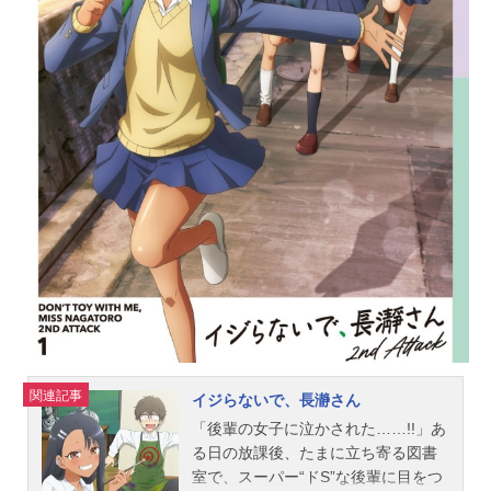
ヘルク：小西克幸ヴァミリオ：小松
未可子アズドラ：松岡禎丞ホン：石
田彰アスタ：青木志貴イスタ：白石
晴香ケンロス：吉野裕行ヒュラ：前
田玲奈ドルーシ：中島卓也ロココ：
徳井青空ピウイ：井澤詩織クレス：
小野元春アリシア：近藤玲奈ラファ
エド：宮内敦士ミカロス：平川大輔
シャルアミ：花守ゆみりエディル：
七海ひろきゼルジオン：森嶋秀太ハ
ラオル：丹羽哲士イーリス：愛美魔
女：ゆかなナレーション：池田秀一
スタッフ原作：七尾ナナキ（小学館
「マンガワン」連載）原作協力：小
林翔監督：佐藤竜雄シナリオ：根元
歳三 広田光毅アニメーションキ...
関連記事
イジらないで、長瀞さん
「後輩の女子に泣かされた……!!」あ
る日の放課後、たまに立ち寄る図書
室で、スーパー“ドS”な後輩に目をつ