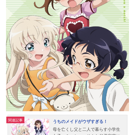
たいどこへ向かうのか―！？作品名
ウィッチクラフトワークス放送形態T
Vアニメスケジュール2014年1月5日
（日）～2014年3月23日（日）TOKY
OMXほか話数全12話キャスト多華宮
仄：小林裕介火々里綾火：瀬戸麻沙
美多華宮霞：茅野愛衣多華宮小町：
川澄綾子火々里かざね：大原さやか
氷尾凍子：阿澄佳奈深影恭一郎：興
津和幸メデューサ：沢城みゆき倉石
たんぽぽ：井澤詩織宇津木環那：夏
川椎菜飾鈴：麻倉もも桂虎徹：日岡
なつみ目野輪冥：飯田友子クロノワ
ールシュヴァルツ・シックス：釘宮
理恵乙女橘りのん：下屋則子深影
棗：石原舞昏峰あとり：葉山いくみ
ウィークエンド：平野綾エヴァーミ
リオン：能登麻美子スタッフ原
関連記事
うちのメイドがウザすぎる！
作：...
母を亡くし父と二人で暮らす小学生