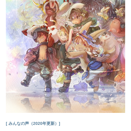
キマ：楠木ともり早川アキ：坂田将
吾パワー：ファイルーズあいポチ
タ：井澤詩織姫野：伊瀬茉莉也東山
コベニ：高橋花林荒井ヒロカズ：八
代拓岸辺：津田健次郎天使の悪魔：
内田真礼サメの魔人：花江夏樹暴力
の魔人：内田夕夜蜘蛛の悪魔：後藤
沙緒里沢渡アカネ：大地葉サムライ
ソード：濱野大輝黒瀬：河西健吾天
童：上田瞳スタッフ原作：藤本タツ
キ（集英社ジャンプコミックス刊）
監督：中山竜脚本：瀬古浩司キャラ
クターデザイン：杉山和隆アクショ
ンディレクター：吉原達矢チーフ演
出：中園真登悪魔デザイン：押山清
高美術監督：竹田悠介色彩設計：中
野尚美画面設計：宮原洋平音楽：牛
尾憲輔アニメーションプロデューサ
ー：瀬下恵介制作：MAPPA主題歌O
[ みんなの声（2020年更新）]
P：「KICKBACK」米津玄師公開開始
年＆季...