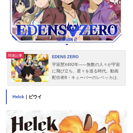
r 「citrus」のグッズを探す動画配信
情報【PR】※本ページは動画配信サ
ービスのプロモーションが含まれて
います。※詳細や最新の配信情報は
配信サービス公式サイトをご...
関連記事
EDENS ZERO
宇宙歴X492年――無数の人々が宇宙
に飛び立ち、星々を巡る時代。動画
配信者B・キューバーのレベッカは、
機械の惑星グランベルで重力を操る
能力を持つ少年シキと出会う。『魔
Helck
｜ピウイ
王』と呼ばれた育て親である機械の
ジギーの教えにより、何よりも友達
を大切にするシキ。そんなシキと友
達となったレベッカは、外の世界を
知らないシキを宇宙への冒険へと連
れ出す。初めての宇宙、初めての景