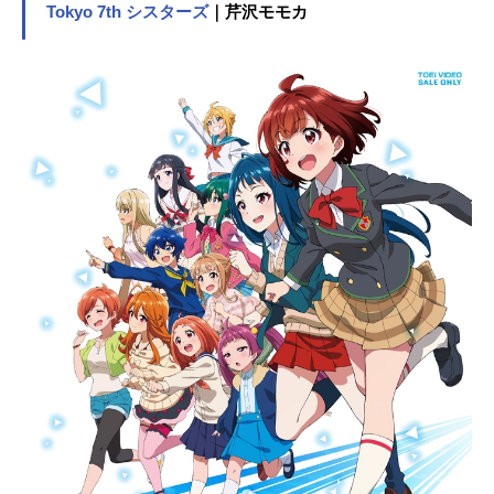
Tokyo 7th シスターズ
｜芹沢モモカ
りえない貴重な遺物が眠っている。
「アビス」の不可思議に満ちた姿は
人々を魅了し、冒険へと駆り立て
た。そうして幾度も大穴に挑戦する
冒険者たちは、次第に『探窟家』呼
ばれるようになっていった。アビス
の縁に築かれた街『オース』に暮ら
す孤児のリコは、いつか母のような
偉大な探窟家になり、アビスの謎を
解き明かすことを夢見ていた。そん
なある日、リコはアビスを探窟中
に、少年の姿をしたロボットを拾
い…？作品名メイドインアビス放送
形態TVアニメスケジュール2017年7
月7日（金）～2017年9月29日（金）
AT-Xほか話数全13話キャストリコ：
富田美憂レグ：伊瀬茉莉也ナナチ：
井澤詩織オーゼン：大原さやかマル
ルク：豊崎愛生ナット：田村睦心シ
ギー：沼倉愛美キユイ：塙愛美ジル