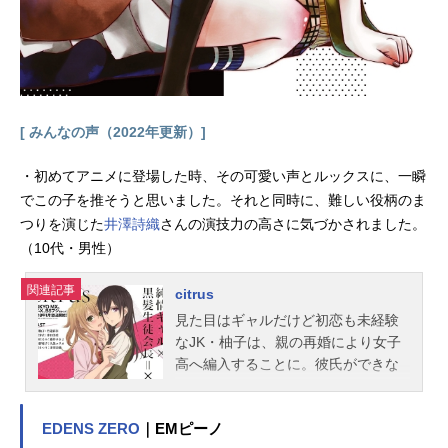
rdenアニメーション制作：サテライ
ト主題歌OP：「Synchrogazer」水樹
奈々ED：「MeteorLight」高垣彩陽
公...
[ みんなの声（2022年更新）]
・初めてアニメに登場した時、その可愛い声とルックスに、一瞬
でこの子を推そうと思いました。それと同時に、難しい役柄のま
つりを演じた
井澤詩織
さんの演技力の高さに気づかされました。
（10代・男性）
関連記事
citrus
見た目はギャルだけど初恋も未経験
なJK・柚子は、親の再婚により女子
高へ編入することに。彼氏ができな
い！と不満爆発の転校初日、黒髪美
人の生徒会長･芽衣と最悪の出会い方
EDENS ZERO
｜EMピーノ
をする。義理の姉妹となった二人は