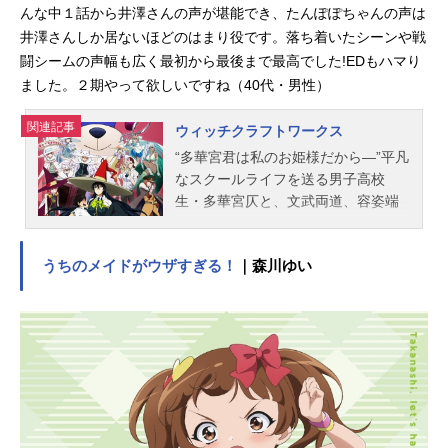
ニメーション制作：テレコム・アニ
んな中１話から井澤さんの声が堪能でき、たんぽぽちゃんの声は
メーションフィルム製作：「イジら
井澤さんしか居ないほどのはまり役です。落ち着いたシーンや戦
ないで、長瀞さん」製作委員会主題
闘シームの声幅も広く最初から最後まで最高でした!EDもハマり
歌OP：「EASYLOVE」上坂すみれE
ました。２期やって欲しいですね（40代・男性）
D：「カラフル・キャンバス」長瀞さ
ん(CV.上坂すみれ)、ガモちゃん(CV.
関連記事
ウィッチクラフトワークス
小松未可子)、ヨッシー(CV.鈴木愛
奈)、桜(CV.井澤詩織)公開開始年＆季
“多華宮君は私のお姫様だから―”平凡
節2021春アニメ電子書籍『イジらな
なスクールライフを送る男子高校
いで、...
生・多華宮仄と、文武両道、容姿端
麗で、生徒たちから『姫様』と呼ば
れるほど絶大な人気を誇る学園一の
うちのメイドがウザすぎる！
｜森川ゆい
マドンナ・火々里綾火。クラスメイ
トながら住む世界が違うふたりであ
ったが、ある日の放課後、『塔の魔
女』の事件に巻き込まれた多華宮仄
のピンチを、魔女の姿をした火々里
綾火に救われ急接近する。実は彼女
は、多華宮仄を護ることを唯一の使
命とする“魔女”だったのだ。平凡な高
校生だった多華宮仄の日常は、いっ