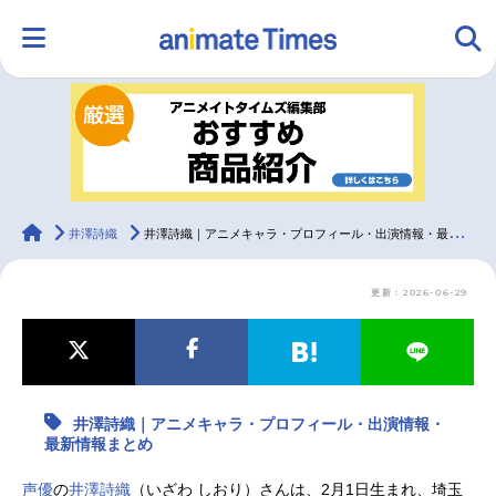
HOME
ランキング
アニメ
声優
ラジオ
みんなの声
グッズ
映画
animateTimes
井澤詩織
井澤詩織｜アニメキャラ・プロフィール・出演情報・最新情報まとめ
更新：2026-06-29
マンガ・ラノベ
ゲーム・アプリ
音楽
コスプレ
2.5次元
配信・Vtuber
トレンド
無料マンガ
井澤詩織｜アニメキャラ・プロフィール・出演情報・
最新記事一覧
最新情報まとめ
アニメ記事一覧
声優記事一覧
声優
の
井澤詩織
（いざわ しおり）さんは、2月1日生まれ、埼玉