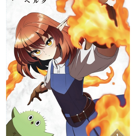
色、初めての人々。目を輝かせ、こ
れからの冒険に思いを馳せるシキと
仲間たちをめぐる心躍る大宇宙の物
語が今、始まる――作品名EDENSZE
RO放送形態TVアニメスケジュール2
021年4月10日（土）～10月3日
（土）日本テレビほか話数全25話キ
ャストシキ・グランベル：寺島拓篤
レベッカ・ブルーガーデン：小松未
可子ハッピー：釘宮理恵ワイズ・シ
ュタイナー：手塚ヒロミチＥＭピー
ノ：井澤詩織ホムラ・コウゲツ：青
木志貴エルシー・クリムゾン：大原
さやかジギー：大塚芳忠マザー：井
上喜久子ウィッチ・リグレット：安
野希世乃ジャスティス：浪川大輔ジ
ン：新祐樹モスコ：岩田光央ラビリ
ア・クリスティ：綾乃あゆみシスタ
ー・イヴリィ：藤井ゆきよハーミッ
ト・ミオ：高尾奏音ドラッケン・ジ