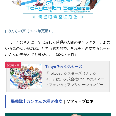
オ：村田太志ライザ：坂本真綾スタ
ッフ原作：つくしあきひと（竹書房
「WEBコミックガンマ」）監督：小
島正幸副監督：垪和等助監督：飯野
慎也シリーズ構成：倉田英之脚本：
倉田英之、小柳啓伍キャラクターデ
[ みんなの声（2022年更新）]
ザイン：黄瀬和哉生物デザイン：吉
成鋼プロッ...
・しーたむさんにしては珍しく普通の人間のキャラクター。あの
やる気のない脱力感がとても魅力的で、それを引き立てるしーた
むさんの声がとても可愛い。（30代・男性）
関連記事
Tokyo 7th シスターズ
『Tokyo7thシスターズ（ナナシ
ス）』は、株式会社Donutsのスマー
トフォン向けアプリケーションゲー
ム。こちらでは、『ナナシス』のユ
ニット別声優、オススメ記事をご紹
機動戦士ガンダム 水星の魔女
｜ソフィ・プロネ
介！