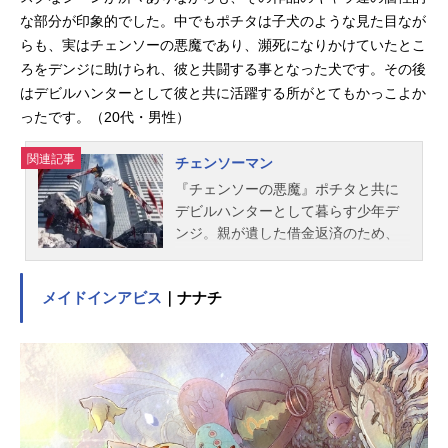
な部分が印象的でした。中でもポチタは子犬のような見た目なが
らも、実はチェンソーの悪魔であり、瀕死になりかけていたとこ
ろをデンジに助けられ、彼と共闘する事となった犬です。その後
はデビルハンターとして彼と共に活躍する所がとてもかっこよか
ったです。（20代・男性）
関連記事
チェンソーマン
『チェンソーの悪魔』ポチタと共に
デビルハンターとして暮らす少年デ
ンジ。親が遺した借金返済のため、
ド底辺の日々を送る中、裏切りに遭
い殺されてしまう。薄れる意識の
メイドインアビス
｜ナナチ
中、デンジはポチタと契約し、悪魔
の心臓を持つもの『チェンソーマ
ン』として蘇る──。作品名チェンソ
ーマン放送形態TVアニメスケジュー
ル2022年10月11日（火）～2022年1
2月28日（火）テレビ東京ほか話数全
12話キャストデンジ：戸谷菊之介マ