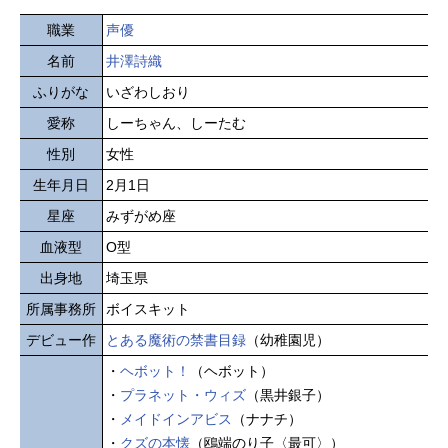
職業
声優
名前
井澤詩織
ふりがな
いざわしおり
愛称
しーちゃん、しーたむ
性別
女性
生年月日
2月1日
星座
みずがめ座
血液型
O型
出身地
埼玉県
所属事務所
ボイスキット
デビュー作
とある魔術の禁書目録
（幼稚園児）
・
ヘボット！
（ヘボット）
・
プラネット・ウィズ
（黒井銀子）
・
メイドインアビス
（ナナチ）
・
クズの本懐
（鴎端のり子〈最可〉）