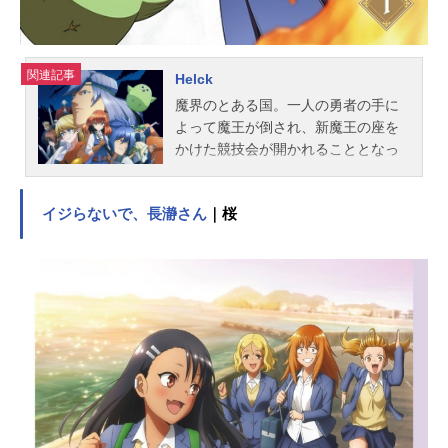
ョー：楠大典シャオメイ：井上ほの
花ヴァ...
関連記事
Helck
魔界のとある国。一人の勇者の手に
よって魔王が倒され、新魔王の座を
かけた競技会が開かれることとなっ
た。大会責任者の帝国四天王ヴァミ
リオは、敵であるはずの人間の勇者
イジらないで、長瀞さん
｜桜
ヘルクの参加に激怒する。決勝戦を
前に魔王ウルムの城が陥落した一報
を受け、ヴァミリオはヘルクを含む
決勝に残った選手たちと共にウルム
城奪還へと旅立った。笑顔で「人間
を滅ぼそう」と語るヘルク。果たし
てその言葉は本心か？ 笑顔に隠さ
れた真実とは……作品名Helck放送形
態TVアニメスケジュール2023年7月1
1日（火）〜2023年12月19日（火）
日本テレビほか話数全24話キャスト