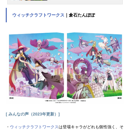
けられた！先輩を、イジって、ナジ
って、はしゃぐ彼女の名前は──『長
ウィッチクラフトワークス
｜倉石たんぽぽ
瀞さん』！憎たらしいけど愛おし
い。苦しいのに傍にいたい。あなた
の中の何かが目覚める、“Sデレ少
女”の物語。作品名イジらないで、長
瀞さん放送形態TVアニメスケジュー
ル2021年4月10日（土）～2021年6
月26日（土）TOKYOMXほか話数全1
2話キャスト長瀞さん：上坂すみれセ
ンパイ：山下大輝ガモちゃん：小松
未可子ヨッシー：鈴木愛奈桜：井澤
詩織部長：水樹奈々スタッフ原作：
ナナシ（講談社『マガジンポケッ
ト』連載）監督：花井宏和シリーズ
構成・脚本：岸本卓キャラクターデ
ザイン：鈴木美咲美術監督：市倉敬
色彩設計：橋本賢撮影監督：井上洋
[ みんなの声（2023年更新）]
志編集：笠井義宏音楽：吟(BUSTED
ROSE)音楽制作：キングレコードア
・
ウィッチクラフトワークス
は登場キャラがどれも個性強く、そ