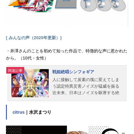
7月2日（日）MBS・TBSほか話数全2
4話キャストスレッタ・マーキュリ
ー：市ノ瀬加那ミオリネ・レンブラ
ン：Lynnグエル・ジェターク：阿座
上洋平エラン・ケレス：花江夏樹シ
[ みんなの声（2020年更新）]
ャディク・ゼネリ：古川慎ニカ・ナ
ナウラ：宮本侑芽チュアチュリー・
・井澤さんのことを初めて知った作品で、特徴的な声に惹かれた
パンランチ：富田美憂デリング・レ
から。（10代・女性）
ンブラン：内田直哉サリウス・ゼネ
リ：斧アツシヴィム・ジェターク：
関連記事
金尾哲夫ニューゲン：勝生真沙子カ
戦姫絶唱シンフォギア
ル：小宮和枝ネボラ：沢海陽子ゴル
人に接触して炭素の塊に変えてしま
ネリ：斉藤貴美子ラジャン・ザヒ：
う認定特異災害ノイズが猛威を振る
花輪英司ラウダ・ニール：大塚剛央
近未来。日本はノイズを駆逐する絶
フェルシー・ロロ：高田憂希ペト
対にして唯一の切り札、シンフォギ
ラ・イッタ：広瀬ゆうきセセリア・
アシステムを保有していた。シンフ
ドート...
citrus
｜水沢まつり
ォギアシステムを身に纏って戦って
いたのはトップボーカルユニット
「ツヴァイウィング」の天羽奏と風
鳴翼の2人だったが、周辺各国との関