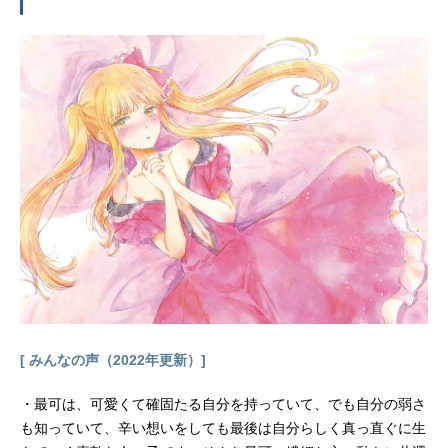
――少女の姿をしていた。鳴谷慧が
出会ったのは真紅に輝く戦闘機、そ
してそれを駆るアニマ・グリペンだ
った。人類の切り札の少女と、空に
焦がれる少年の物語が始まる。作品
名ガーリー・エアフォース放送形態T
Vアニメスケジュール2019年1月10日
（木）～2019年3月28日（木）AT-X
ほか話数全12話キャスト鳴谷慧：逢
坂良太グリペン：森嶋優花イーグ
ル：大和田仁美ファントム：井澤詩
織宋明華：Lynnスタッフ原作：夏海
公司（電撃文庫刊）「ガーリー・エ
アフォース」監督：小野勝巳シリー
ズ構成：永井真吾キャラクター原
案：遠坂あさぎキャラクターデザイ
[ みんなの声（2022年更新）]
ン・総作画監督：今西亨メカニック
デザイン・戦闘監修：大河広行音
・最可は、可愛くて確固たる自分を持っていて、でも自分の弱さ
楽：I'veSound制作：サテライト主題
も知っていて、辛い想いをしても最後は自分らしく真っ直ぐに生
歌OP：「BreaktheBlue!!」RunGirls,