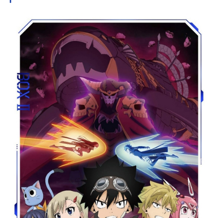
同じ屋根の下での生活をスタートす
ることに…!?作品名citrus放送形態TV
アニメスケジュール2018年1月6日
（土）～2018年3月24日（土）AT-
X・TOKYOMXほか話数全12話キャス
ト藍原柚子：竹達彩奈藍原芽衣：津
田美波谷口はるみ：藤井ゆきよ桃木
野姫子：久保ユリカ水沢まつり：井
澤詩織丸田加代：葉山いくみスタッ
フ原作：サブロウタ（コミック百合
姫／一迅社刊）監督：高橋丈夫シリ
ーズ構成：ハヤシナオキキャラクタ
ーデザイン・総作画監督：伊集院い
づろ音楽制作：ランティスプロデュ
ース：インフィニットアニメーショ
ン制作：パッショーネ主題歌OP：
「アザレア」nano.RIPEED：「Dear
Teardrop」MiaREGINA公開開始年＆
季節2018冬アニメ(C)サブロウタ・一
迅社/citrus製作委員会TVアニメ『citr
us』公式サイト『citrus』公式Twitte