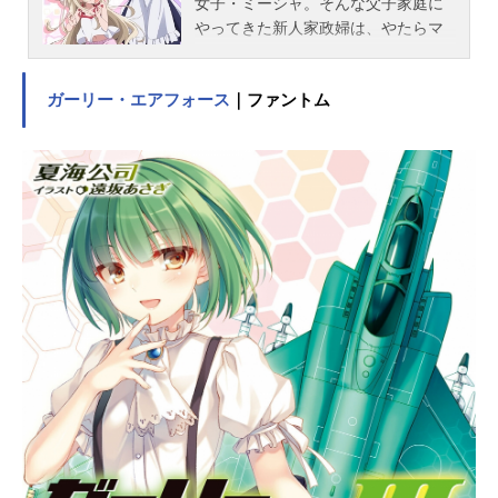
女子・ミーシャ。そんな父子家庭に
やってきた新人家政婦は、やたらマ
ッチョな上に三度の飯より幼女が大
好きで...!?闘う変態家政婦VSロシア
ガーリー・エアフォース
｜ファントム
系小学生のほっこりしない系ホーム
コメディ!!作品名うちのメイドがウザ
すぎる！放送形態TVアニメスケジュ
ール2018年10月5日（金）～2018年
12月21日（金）AT-Xほか話数全12話
キャスト高梨ミーシャ：白石晴香鴨
居つばめ：沼倉愛美鵜飼みどり：
M・A・O鷲崎みみか：原田彩楓森川
ゆい：井澤詩織高梨康弘：加藤将之
スタッフ原作：中村カンコ（双葉社
「月刊アクション」連載中）監督：
太田雅彦副監督：大隈孝晴シリーズ
構成：あおしまたかしキャラクター
デザイン：山崎淳プロップデザイ
ン：松本恵美術設定：中島美佳美術
監督：安田ゆかり背景：オリーブ色
彩設計：真壁源太撮影監督：桒野貴