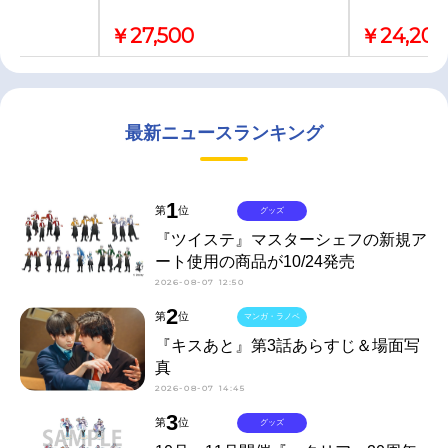
￥27,500
￥24,200
最新ニュースランキング
1
第
位
グッズ
『ツイステ』マスターシェフの新規ア
ート使用の商品が10/24発売
2026-08-07 12:50
2
第
位
マンガ・ラノベ
『キスあと』第3話あらすじ＆場面写
真
2026-08-07 14:45
3
第
位
グッズ