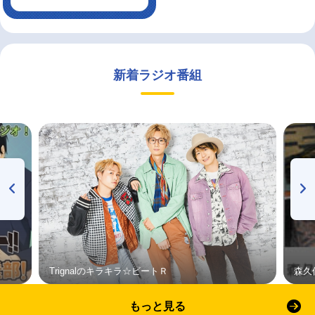
新着ラジオ番組
Trignalのキラキラ☆ビートＲ
森久
もっと見る