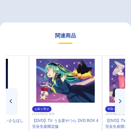
関連商品
お取り寄せ
即取り
2024/09/25 発売
2024/06/12 発売
ian～ちいさなほし
【DVD】TV うる星やつら DVD BOX 4
【DVD】TV う
完全生産限定版
完全生産限定