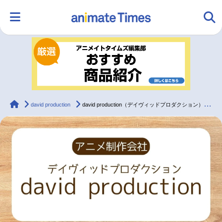
HOME
ランキング
アニメ
声優
ラジオ
みんなの声
グッズ
映画
animateTimes
david production
david production（デイヴィッドプロダクション）制作 アニメ作品まとめ一覧
マンガ・ラノベ
ゲーム・アプリ
音楽
コスプレ
2.5次元
配信・Vtuber
トレンド
無料マンガ
最新記事一覧
アニメ記事一覧
声優記事一覧