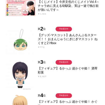
【くじメイト】今井文也のくじメイトVol.4～
チャラめに見える幼馴染、実は一途で独占欲
が強いんです～
￥1,100
2
第
位
予約受付中
【グッズ-マスコット】あんさんぶるスター
ズ！！ おまんじゅうにぎにぎマスコット ね
くすと2 Hbox
￥770
3
第
位
予約受付中
【フィギュア】るかっぷ 超かぐや姫！ 酒寄
彩葉
￥3,927
4
第
位
予約受付中
【フィギュア】るかっぷ 超かぐや姫！ かぐ