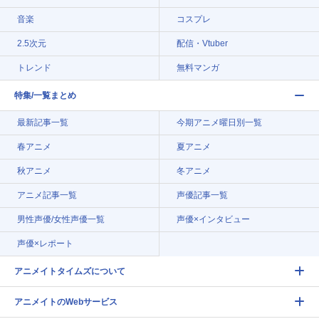
音楽
コスプレ
2.5次元
配信・Vtuber
トレンド
無料マンガ
特集/一覧まとめ
最新記事一覧
今期アニメ曜日別一覧
春アニメ
夏アニメ
秋アニメ
冬アニメ
アニメ記事一覧
声優記事一覧
男性声優/女性声優一覧
声優×インタビュー
声優×レポート
アニメイトタイムズについて
アニメイトのWebサービス