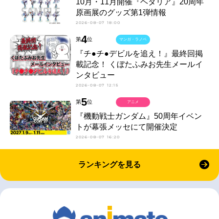
10月・11月開催『ヘタリア』20周年
原画展のグッズ第1弾情報
2026-08-07 18:00
4
第
位
マンガ・ラノベ
『チ●チ●デビルを追え！』最終回掲
載記念！ くぼたふみお先生メールイ
ンタビュー
2026-08-07 12:15
5
第
位
アニメ
『機動戦士ガンダム』50周年イベン
トが幕張メッセにて開催決定
2026-08-07 16:20
ランキングを見る