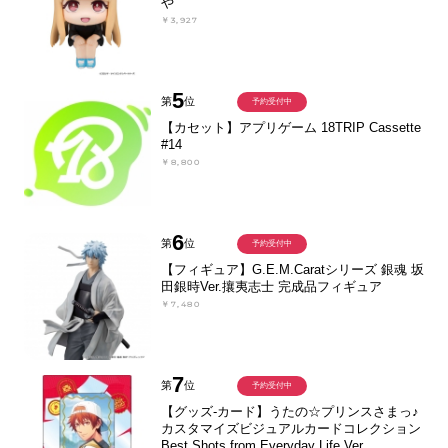
や
￥3,927
5
第
位
予約受付中
【カセット】アプリゲーム 18TRIP Cassette
#14
￥8,800
6
第
位
予約受付中
【フィギュア】G.E.M.Caratシリーズ 銀魂 坂
田銀時Ver.攘夷志士 完成品フィギュア
￥7,480
7
第
位
予約受付中
【グッズ-カード】うたの☆プリンスさまっ♪
カスタマイズビジュアルカードコレクション
Best Shots from Everyday Life Ver.