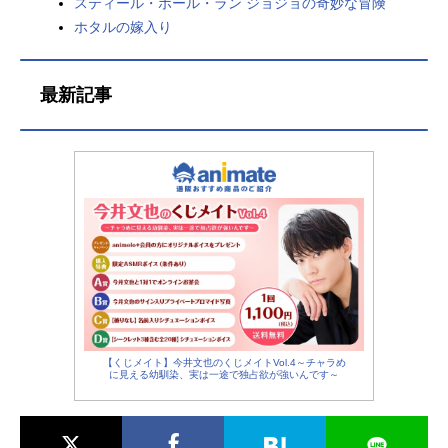
スティール・ボール・ラン ジョジョの奇妙な冒険
ホタルの嫁入り
最新記事
【くじメイト】今井文也のくじメイトVol.4～チャラめ
に見える幼馴染、実は一途で独占欲が強いんです～