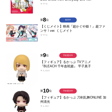
￥770
8
第
位
発売中
【くじメイト】映画『超かぐや姫！』超ファ
ンサ！ver. くじメイト
￥770
9
第
位
予約受付中
【フィギュア】るかっぷ TVアニメ
『BLEACH 千年血戦篇』 平子真子
￥4,020
10
第
位
予約受付中
【フィギュア】るかっぷ 刀剣乱舞ONLINE 加
州清光
￥4,301