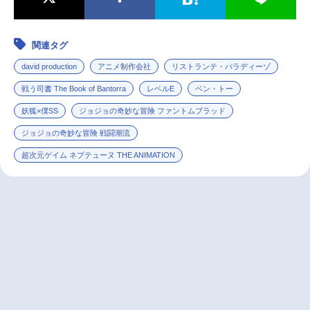
関連タグ
david production
アニメ制作会社
リストランテ・パラディーゾ
戦う司書 The Book of Bantorra
レベルE
ベン・トー
妖狐×僕SS
ジョジョの奇妙な冒険 ファントムブラッド
ジョジョの奇妙な冒険 戦闘潮流
超次元ゲイム ネプテューヌ THE ANIMATION