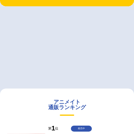
アニメイト
通販ランキング
1
第
位
発売中