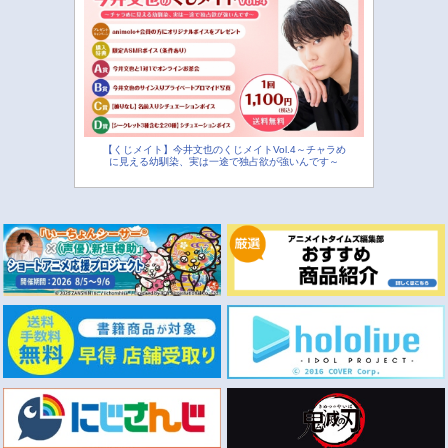
【くじメイト】今井文也のくじメイトVol.4～チャラめ
に見える幼馴染、実は一途で独占欲が強いんです～