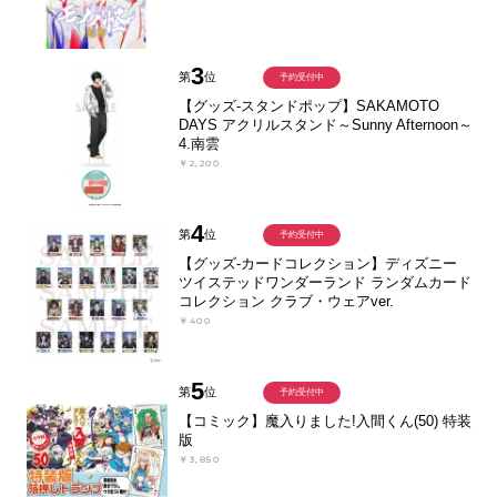
3
第
位
予約受付中
【グッズ-スタンドポップ】SAKAMOTO
DAYS アクリルスタンド～Sunny Afternoon～
4.南雲
￥2,200
4
第
位
予約受付中
【グッズ-カードコレクション】ディズニー
ツイステッドワンダーランド ランダムカード
コレクション クラブ・ウェアver.
￥400
5
第
位
予約受付中
【コミック】魔入りました!入間くん(50) 特装
版
￥3,850