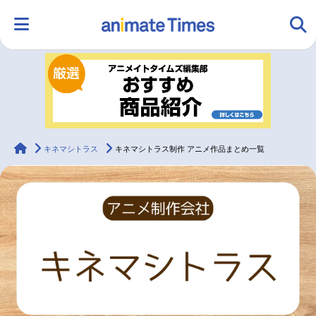
HOME
ランキング
アニメ
声優
ラジオ
みんなの声
グッズ
映画
animateTimes
キネマシトラス
キネマシトラス制作 アニメ作品まとめ一覧
マンガ・ラノベ
ゲーム・アプリ
音楽
コスプレ
2.5次元
配信・Vtuber
トレンド
無料マンガ
最新記事一覧
アニメ記事一覧
声優記事一覧