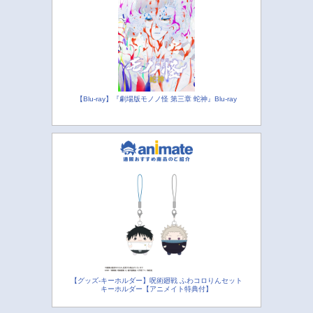
【Blu-ray】『劇場版モノノ怪 第三章 蛇神』Blu-ray
【グッズ-キーホルダー】呪術廻戦 ふわコロりんセット
キーホルダー【アニメイト特典付】