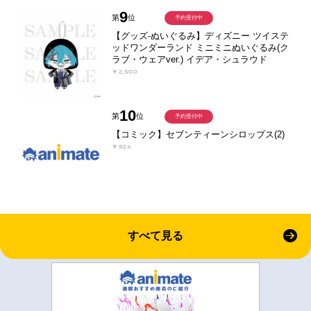
9
第
位
予約受付中
【グッズ-ぬいぐるみ】ディズニー ツイステ
ッドワンダーランド ミニミニぬいぐるみ(ク
ラブ・ウェアver.) イデア・シュラウド
￥2,500
10
第
位
予約受付中
【コミック】セブンティーンシロップス(2)
￥924
すべて見る