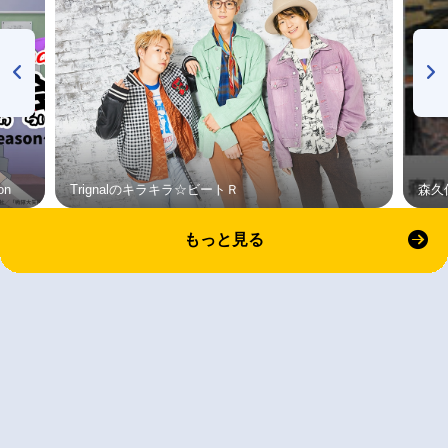
on
Trignalのキラキラ☆ビートＲ
森久
もっと見る