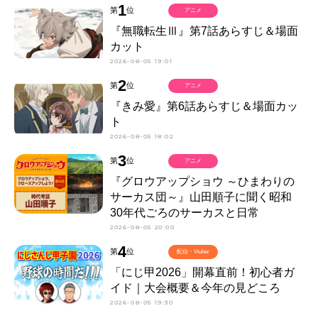
1
第
位
アニメ
『無職転生Ⅲ』第7話あらすじ＆場面
カット
2026-08-05 19:01
2
第
位
アニメ
『きみ愛』第6話あらすじ＆場面カッ
ト
2026-08-05 18:02
3
第
位
アニメ
『グロウアップショウ ～ひまわりの
サーカス団～』山田順子に聞く昭和
30年代ごろのサーカスと日常
2026-08-05 20:00
4
第
位
配信・Vtuber
「にじ甲2026」開幕直前！初心者ガ
イド｜大会概要＆今年の見どころ
2026-08-05 19:30