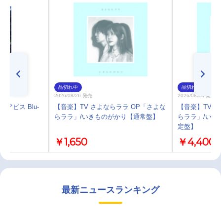
品切れ中
品切れ中
2026/08/26 発売
2026/08/26 発売
インアビス Blu-
【音楽】TV さよならララ OP「さよな
【音楽】TV 
らララ」/いきものがかり【通常盤】
らララ」/いき
定盤】
￥1,650
￥4,400
最新ニュースランキング