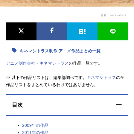
アニメ映画一覧
実写化映画一覧
更新：2026-03-25
今期アニメ曜日別一覧
春アニメ
夏アニメ
秋アニメ
冬アニメ
キネマシトラス制作 アニメ作品まとめ一覧
男性声優/女性声優一覧
アニメ制作会社
・
キネマシトラス
の作品一覧です。
FOLLOW US
※ 以下の作品リストは、編集部調べです。
キネマシトラス
の全
作品リストをまとめているわけではありません。
目次
2009年の作品
2011年の作品