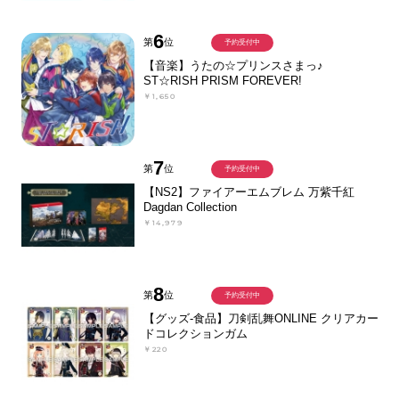
6
第
位
予約受付中
【音楽】うたの☆プリンスさまっ♪
ST☆RISH PRISM FOREVER!
￥1,650
7
第
位
予約受付中
【NS2】ファイアーエムブレム 万紫千紅
Dagdan Collection
￥14,979
8
第
位
予約受付中
【グッズ-食品】刀剣乱舞ONLINE クリアカー
ドコレクションガム
￥220