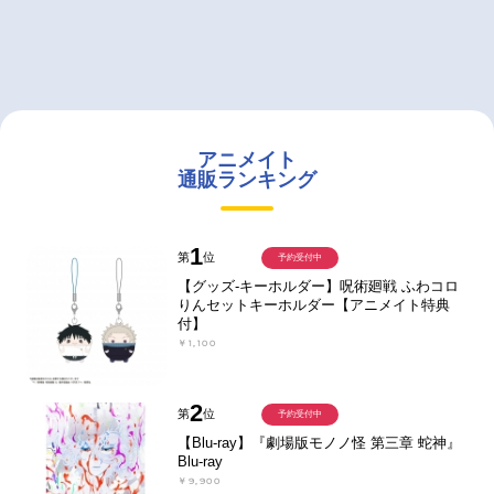
アニメイト
通販ランキング
1
第
位
予約受付中
【グッズ-キーホルダー】呪術廻戦 ふわコロ
りんセットキーホルダー【アニメイト特典
付】
￥1,100
2
第
位
予約受付中
【Blu-ray】『劇場版モノノ怪 第三章 蛇神』
Blu-ray
￥9,900