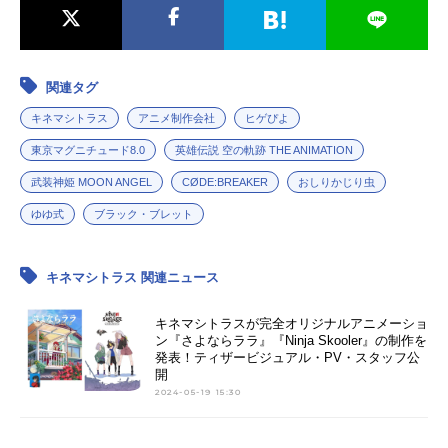
関連タグ
キネマシトラス
アニメ制作会社
ヒゲぴよ
東京マグニチュード8.0
英雄伝説 空の軌跡 THE ANIMATION
武装神姫 MOON ANGEL
CØDE:BREAKER
おしりかじり虫
ゆゆ式
ブラック・ブレット
キネマシトラス 関連ニュース
キネマシトラスが完全オリジナルアニメーショ
ン『さよならララ』『Ninja Skooler』の制作を
発表！ティザービジュアル・PV・スタッフ公
開
2024-05-19 15:30