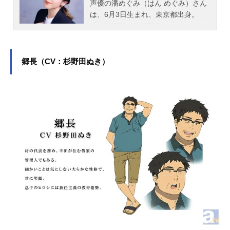
声優の潘めぐみ（はん めぐみ）さん
は、6月3日生まれ、東京都出身。
『HUNTER×HUNTER』のゴン＝フ
リークス役をはじめ、『【推しの
子】』の有馬かな役など、人気作品
のキャラクターを多く演じていま
郷長（CV：杉野田ぬき）
す。こちらでは、潘めぐみさんのオ
ススメ記事をご紹介！