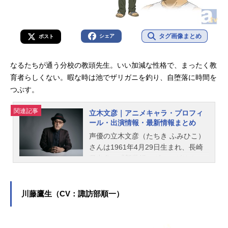
タグ画像まとめ
シェア
ポスト
なるたちが通う分校の教頭先生。いい加減な性格で、まったく教
育者らしくない。暇な時は池でザリガニを釣り、自堕落に時間を
つぶす。
関連記事
立木文彦｜アニメキャラ・プロフィ
ール・出演情報・最新情報まとめ
声優の立木文彦（たちき ふみひこ）
さんは1961年4月29日生まれ、長崎
県出身。『新世紀エヴァンゲリオ
ン』の碇ゲンドウ役をはじめ、『銀
魂』の長谷川泰三役など、人気作品
のキャラクターを多く演じていま
川藤鷹生（CV：諏訪部順一）
す。こちらでは、立木文彦さんのオ
ススメ記事をご紹介！