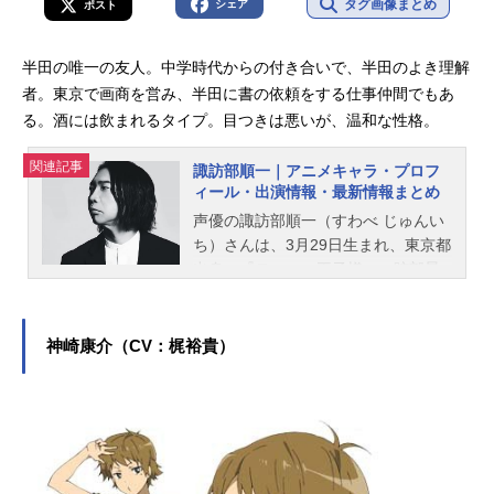
タグ画像まとめ
シェア
ポスト
半田の唯一の友人。中学時代からの付き合いで、半田のよき理解
者。東京で画商を営み、半田に書の依頼をする仕事仲間でもあ
る。酒には飲まれるタイプ。目つきは悪いが、温和な性格。
関連記事
諏訪部順一｜アニメキャラ・プロフ
ィール・出演情報・最新情報まとめ
声優の諏訪部順一（すわべ じゅんい
ち）さんは、3月29日生まれ、東京都
出身。『テニスの王子様』の跡部景
吾役をはじめ、『呪術廻戦』の両面
宿儺役など、人気作品のキャラクタ
ーを多く演じています。こちらで
神崎康介（CV：梶裕貴）
は、諏訪部順一さんのオススメ記事
をご紹介！