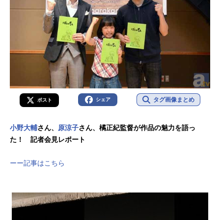
タグ画像まとめ
シェア
ポスト
小野大輔
さん、
原涼子
さん、橘正紀監督が作品の魅力を語っ
た！ 記者会見レポート
ーー記事はこちら