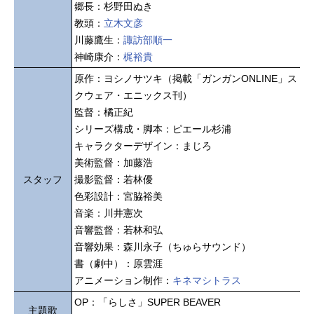
郷長：杉野田ぬき
教頭：
立木文彦
川藤鷹生：
諏訪部順一
神崎康介：
梶裕貴
原作：ヨシノサツキ（掲載「ガンガンONLINE」ス
クウェア・エニックス刊）
監督：橘正紀
シリーズ構成・脚本：ピエール杉浦
キャラクターデザイン：まじろ
美術監督：加藤浩
スタッフ
撮影監督：若林優
色彩設計：宮脇裕美
音楽：川井憲次
音響監督：若林和弘
音響効果：森川永子（ちゅらサウンド）
書（劇中）：原雲涯
アニメーション制作：
キネマシトラス
OP：「らしさ」SUPER BEAVER
主題歌