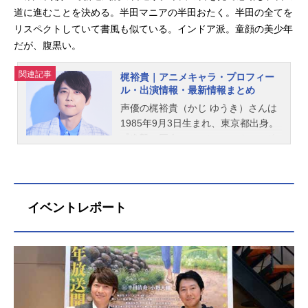
道に進むことを決める。半田マニアの半田おたく。半田の全てを
リスペクトしていて書風も似ている。インドア派。童顔の美少年
だが、腹黒い。
関連記事
梶裕貴｜アニメキャラ・プロフィー
ル・出演情報・最新情報まとめ
声優の梶裕貴（かじ ゆうき）さんは
1985年9月3日生まれ、東京都出身。
『進撃の巨人』のエレン・イェーガ
ー役をはじめ、『七つの大罪』のメ
リオダス役など、人気作品のキャラ
クターを多く演じています。こちら
では、梶裕貴さんのオススメ記事を
イベントレポート
ご紹介！