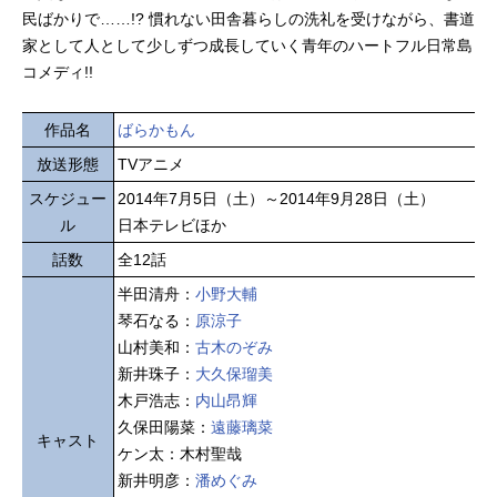
民ばかりで……!? 慣れない田舎暮らしの洗礼を受けながら、書道
家として人として少しずつ成長していく青年のハートフル日常島
コメディ!!
作品名
ばらかもん
放送形態
TVアニメ
スケジュー
2014年7月5日（土）～2014年9月28日（土）
ル
日本テレビほか
話数
全12話
半田清舟：
小野大輔
琴石なる：
原涼子
山村美和：
古木のぞみ
新井珠子：
大久保瑠美
木戸浩志：
内山昂輝
久保田陽菜：
遠藤璃菜
キャスト
ケン太：木村聖哉
新井明彦：
潘めぐみ