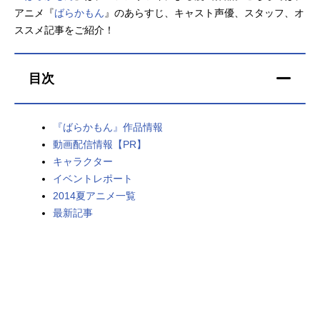
アニメ『
ばらかもん
』のあらすじ、キャスト声優、スタッフ、オ
アニメ映画一覧
実写化映画一覧
ススメ記事をご紹介！
今期アニメ曜日別一覧
目次
春アニメ
夏アニメ
秋アニメ
冬アニメ
『ばらかもん』作品情報
動画配信情報【PR】
男性声優/女性声優一覧
キャラクター
イベントレポート
FOLLOW US
2014夏アニメ一覧
最新記事