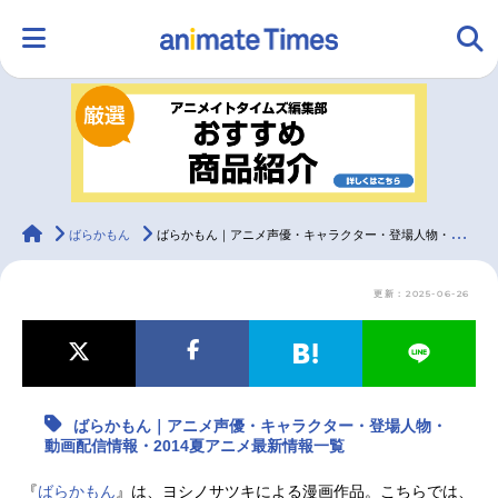
HOME
ランキング
アニメ
声優
ラジオ
みんなの声
グッズ
映画
animateTimes
ばらかもん
ばらかもん｜アニメ声優・キャラクター・登場人物・動画配信情報・2014夏アニメ最新情報一覧
更新：2025-06-26
マンガ・ラノベ
ゲーム・アプリ
音楽
コスプレ
2.5次元
配信・Vtuber
トレンド
無料マンガ
ばらかもん｜アニメ声優・キャラクター・登場人物・
最新記事一覧
動画配信情報・2014夏アニメ最新情報一覧
アニメ記事一覧
声優記事一覧
『
ばらかもん
』は、ヨシノサツキによる漫画作品。こちらでは、