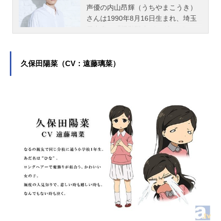
声優の内山昂輝（うちやまこうき）
さんは1990年8月16日生まれ、埼玉
県出身。『機動戦士ガンダムUC』の
バナージ・リンクス役をはじめ、
『ハイキュー!!』の月島蛍役など、人
気作品のキャラクターを多く演じて
久保田陽菜（CV：遠藤璃菜）
います。こちらでは、内山昂輝さん
のオススメ記事をご紹介！