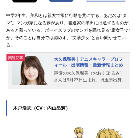
中学2年生。美和とは親友で常に行動を共にする。あだ名は“タ
マ”。マンガ家になる夢があり、書道家の半田には通ずるものが
あると慕っている。ボーイズラブのマンガを隠れ見る“腐女子”だ
が、そのことは自分では認めず、“文学少女”と言い聞かせてい
る。
関連記事
大久保瑠美｜アニメキャラ・プロフ
ィール・出演情報・最新情報まとめ
声優の大久保瑠美（おおくぼ るみ）
さんは9月27日生まれ、埼玉県出身。
『【推しの子】』のMEMちょ役をは
じめ、『ゆるゆり』の吉川ちなつ役
など、人気作品のキャラクターを多
く演じています。こちらでは、大久
木戸浩志（CV：内山昂輝）
保瑠美さんのオススメ記事をご紹
介！