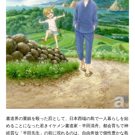
書道界の重鎮を殴った罰として、日本西端の島で一人暮らしを始
めることになった若きイケメン書道家・半田清舟。都会育ちで神
経質な「半田先生」の前に現れるのは、自由奔放で個性豊かな島