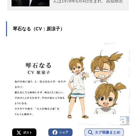
んは1978年5月4日生まれ、高知県出
身。『ジョジョの奇妙な冒険』の空
条承太郎役をはじめ、『おそ松さ
ん』の松野十四松役など、人気作品
の主役キャラクターを多く演じてい
琴石なる（CV：原涼子）
ます。こちらでは、小野大輔さんの
オススメ記事をご紹介！
タグ画像まとめ
シェア
ポスト