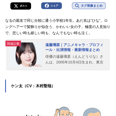
タグ画像まとめ
シェア
ポスト
なるの親友で同じ分校に通う小学校1年生。あだ名は“ひな”。ロ
ングヘアーで髪飾りが似合う、かわいい女の子。極度の人見知り
で、悲しい時も嬉しい時も、なんでもない時も泣く。
関連記事
遠藤璃菜｜アニメキャラ・プロフィ
ール・出演情報・最新情報まとめ
俳優の遠藤璃菜（えんどうりな）さ
んは、2005年10月4日生まれ、東京
都出身。こちらでは、遠藤璃菜さん
のオススメ記事をご紹介！
ケン太（CV：木村聖哉）