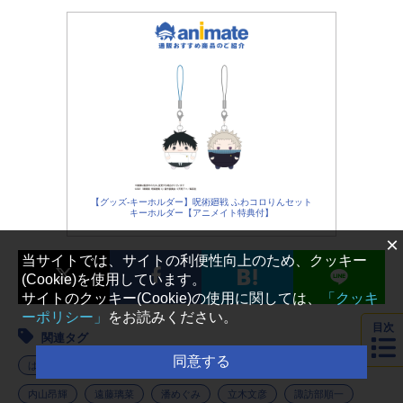
【グッズ-キーホルダー】呪術廻戦 ふわコロりんセット
キーホルダー【アニメイト特典付】
×
当サイトでは、サイトの利便性向上のため、クッキー
(Cookie)を使用しています。
サイトのクッキー(Cookie)の使用に関しては、
「クッキ
ーポリシー」
をお読みください。
目次
関連タグ
同意する
ばらかもん
小野大輔
原涼子
古木のぞみ
大久保瑠美
内山昂輝
遠藤璃菜
潘めぐみ
立木文彦
諏訪部順一