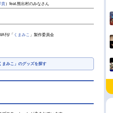
洋貴
）feat.熊出村のみなさん
WA刊/「
くまみこ
」製作委員会
くまみこ」のグッズを探す