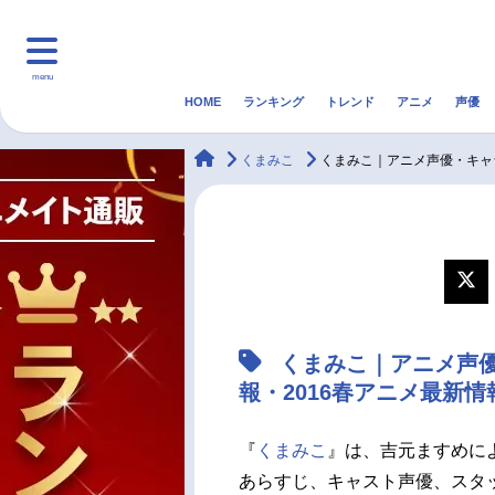
menu
HOME
ランキング
トレンド
アニメ
声優
HOME
ランキング
アニ
animateTimes
くまみこ
くまみこ｜アニメ声優・キャ
マンガ・ラノベ
ゲーム・アプリ
音楽
最新記事一覧
アニメ記事一覧
くまみこ｜アニメ声
声優記事一覧
報・2016春アニメ最新情
『
くまみこ
』は、吉元ますめに
あらすじ、キャスト声優、スタ