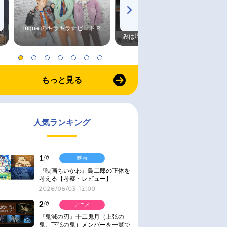
Trignalのキラキラ☆ビートＲ
森久保祥太郎×浪川大輔 つま
みは塩だけ
もっと見る
人気ランキング
1
位
映画
『映画ちいかわ』島二郎の正体を
考える【考察・レビュー】
2026/08/03 12:00
2
位
アニメ
『鬼滅の刃』十二鬼月（上弦の
鬼、下弦の鬼）メンバーを一覧で