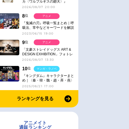
カ〈ワルプルギスの廻天〉』
IMAX同時公開決定
2026/08/07 20:00
8
位
アニメ
『鬼滅の刃』呼吸一覧まとめ｜呼
吸法、常中などキーワードを解説
2023/06/15 19:00
9
位
アニメ
「文豪ストレイドッグス ART &
DESIGN EXHIBITION」フォトレ
ポート
2026/08/07 13:30
10
位
マンガ・ラノベ
『キングダム』キャラクターまと
め｜〈秦・韓・魏・趙・斉・燕〉
2025/08/21 17:00
ランキングを見る
アニメイト
通販ランキング