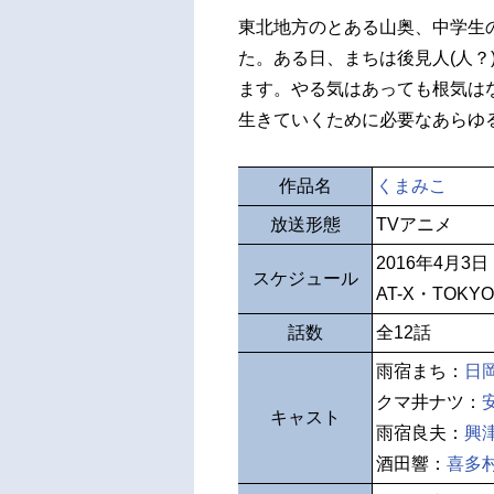
東北地方のとある山奥、中学生
た。ある日、まちは後見人(人？
ます。やる気はあっても根気は
生きていくために必要なあらゆ
作品名
くまみこ
放送形態
TVアニメ
2016年4月3
スケジュール
AT-X・TOKY
話数
全12話
雨宿まち：
日
クマ井ナツ：
キャスト
雨宿良夫：
興
酒田響：
喜多