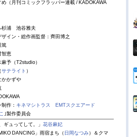
め（月刊コミックフラッパー連載 / KADOKAWA
ル杉浦 池谷雅夫
デザイン・総作画監督：齊田博之
川篤
村智恵
予（T2studio）
（
サテライト
）
なかかずや
航
OKAWA
ン制作：
キネマシトラス
EMTスクエアード
こ
｣製作委員会
て、ギュってして。」
花谷麻妃
MIKO DANCING」雨宿まち（
日岡なつみ
）＆クマ