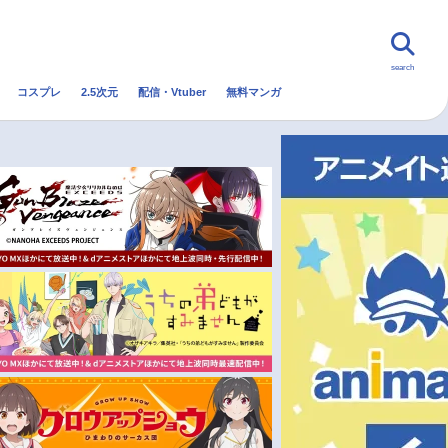
search
コスプレ
2.5次元
配信・Vtuber
無料マンガ
んなの声
グッズ
映画
・Vtuber
トレンド
無料マンガ
秋アニメ
冬アニメ