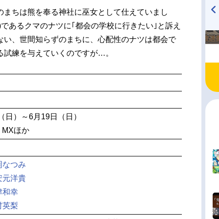
のまちは熊を奉る神社に巫女として仕えていまし
)であるクマのナツに｢都会の学校に行きたい｣と訴え
TVアニメ『戦隊大失格』
ハイキュー!! 烏野高校放送部!
radio 大直会 2nd season
ない、世間知らずのまちに、心配性のナツは都会で
る試練を与えていくのですが…。
日（日）～6月19日（日）
O MXほか
岡なつみ
安元洋貴
津和幸
村英梨