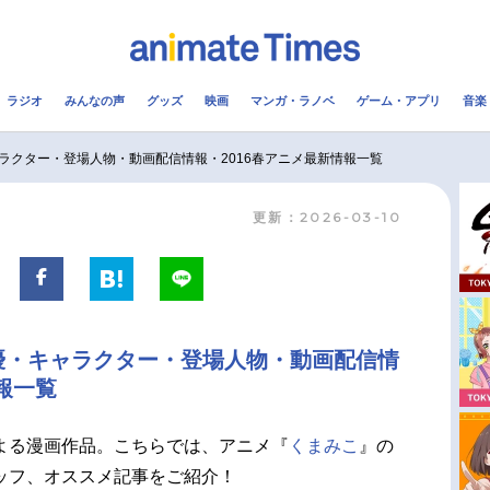
ラジオ
みんなの声
グッズ
映画
マンガ・ラノベ
ゲーム・アプリ
音楽
メ
声優
ラジオ
み
ラクター・登場人物・動画配信情報・2016春アニメ最新情報一覧
更新：2026-03-10
コスプレ
2.5次元
配信
アニメ映画一覧
今期アニメ曜日別一覧
実写化映画一覧
春アニメ
優・キャラクター・登場人物・動画配信情
男性声優/女性声優一覧
夏アニメ
報一覧
FOLLOW US
よる漫画作品。こちらでは、アニメ『
くまみこ
』の
ッフ、オススメ記事をご紹介！