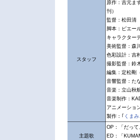
原作：吉元ます
刊）
監督：松田清
脚本：ピエー
キャラクター
美術監督：森
色彩設計：吉
スタッフ
撮影監督：鈴木麻
編集：定松剛
音響監督：た
音楽：立山秋
音楽制作：KAD
アニメーショ
製作：｢
くまみ
OP：「だっ
主題歌
ED：「KUMA