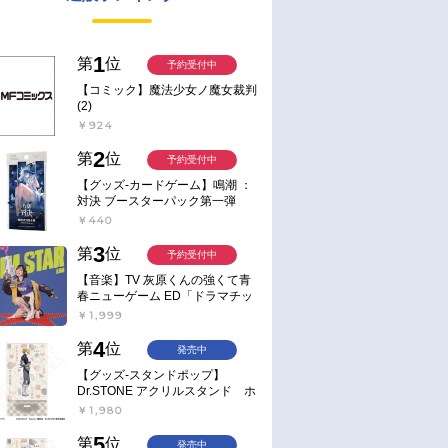
1
第
位
予約受付中
【コミック】魔法少女ノ魔女裁判
(2)
￥924
2
第
位
予約受付中
【グッズ-カードゲーム】鳴潮 ：
対決 ブースターパック第一弾
【ポイント2倍】
￥440
3
第
位
予約受付中
【音楽】TV 灰原くんの強くて青
春ニューゲーム ED「ドラマチッ
ク逃避行」収録シングル AIM
￥1,999
STAR/愛美【通常盤】
4
第
位
発売中
【グッズ-スタンドポップ】
Dr.STONE アクリルスタンド ホ
ワイマンといっしょver. スタン
￥1,980
リー・スナイダー
5
第
位
発売中