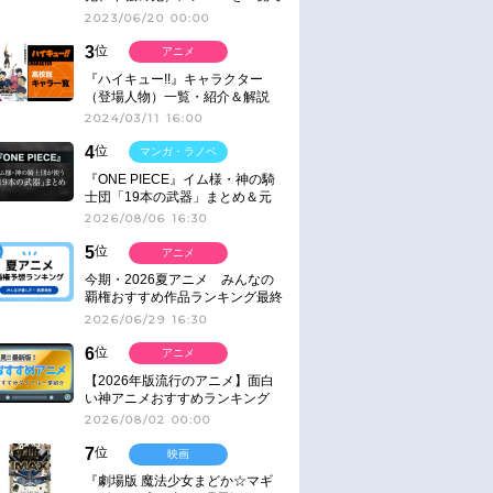
紹介＆解説（登場鬼の情報まと
2023/06/20 00:00
め）
3
位
アニメ
『ハイキュー!!』キャラクター
（登場人物）一覧・紹介＆解説
2024/03/11 16:00
4
位
マンガ・ラノベ
『ONE PIECE』イム様・神の騎
士団「19本の武器」まとめ＆元
ネタ
2026/08/06 16:30
5
位
アニメ
今期・2026夏アニメ みんなの
覇権おすすめ作品ランキング最終
結果発表！
2026/06/29 16:30
6
位
アニメ
【2026年版流行のアニメ】面白
い神アニメおすすめランキング
【名作・話題作】｜ジャンル別人
2026/08/02 00:00
気作品をピックアップ
7
位
映画
『劇場版 魔法少女まどか☆マギ