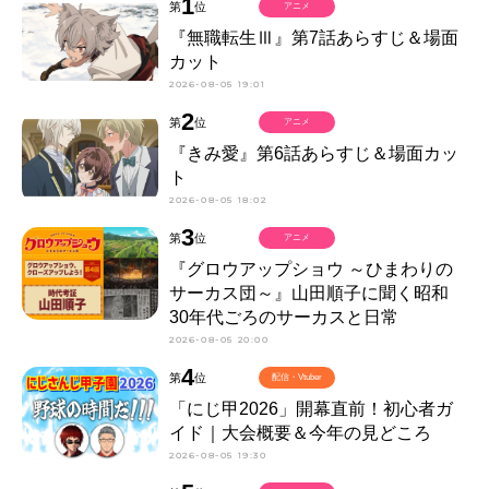
1
第
位
アニメ
『無職転生Ⅲ』第7話あらすじ＆場面
カット
2026-08-05 19:01
2
第
位
アニメ
『きみ愛』第6話あらすじ＆場面カッ
ト
2026-08-05 18:02
3
第
位
アニメ
『グロウアップショウ ～ひまわりの
サーカス団～』山田順子に聞く昭和
30年代ごろのサーカスと日常
2026-08-05 20:00
4
第
位
配信・Vtuber
「にじ甲2026」開幕直前！初心者ガ
イド｜大会概要＆今年の見どころ
2026-08-05 19:30