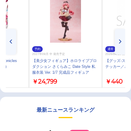
予約
通常
2027年09月 中 発売予定
2026/04/18 発売
ronicles
【美少女フィギュア】ホロライブプロ
【グッズ-ステ
(3)
ダクション さくらみこ Date Style 私
テッカー／さ
服衣装 Ver. 1/7 完成品フィギュア
￥24,799
￥440
最新ニュースランキング