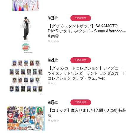
3
第
位
予約受付中
【グッズ-スタンドポップ】SAKAMOTO
DAYS アクリルスタンド～Sunny Afternoon～
4.南雲
￥2,200
4
第
位
予約受付中
【グッズ-カードコレクション】ディズニー
ツイステッドワンダーランド ランダムカード
コレクション クラブ・ウェアver.
￥400
5
第
位
予約受付中
【コミック】魔入りました!入間くん(50) 特装
版
￥3,850