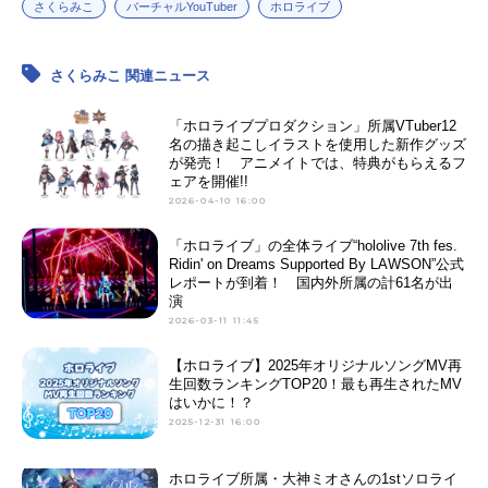
さくらみこ
バーチャルYouTuber
ホロライブ
さくらみこ 関連ニュース
「ホロライブプロダクション」所属VTuber12
名の描き起こしイラストを使用した新作グッズ
が発売！ アニメイトでは、特典がもらえるフ
ェアを開催!!
2026-04-10 16:00
「ホロライブ」の全体ライブ“hololive 7th fes.
Ridin' on Dreams Supported By LAWSON”公式
レポートが到着！ 国内外所属の計61名が出
演
2026-03-11 11:45
【ホロライブ】2025年オリジナルソングMV再
生回数ランキングTOP20！最も再生されたMV
はいかに！？
2025-12-31 16:00
ホロライブ所属・大神ミオさんの1stソロライ