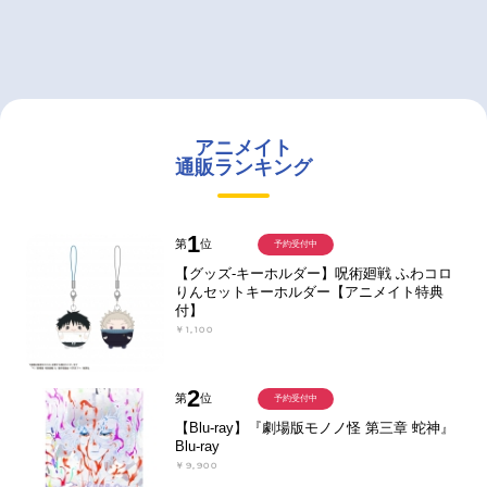
アニメイト
通販ランキング
1
第
位
予約受付中
【グッズ-キーホルダー】呪術廻戦 ふわコロ
りんセットキーホルダー【アニメイト特典
付】
￥1,100
2
第
位
予約受付中
【Blu-ray】『劇場版モノノ怪 第三章 蛇神』
Blu-ray
￥9,900