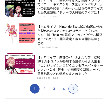
【ホロライブ】鷹嶺ルイさんが生誕3Dライブ
で「コードギアスシリーズ宣伝アンバサダー」
への就任を発表！ルルーシュ登場のサプライズ
と歴代主題歌メドレーで大興奮のライブに！
2025-06-12 14:00
【ホロライブ】Nintendo Switch2の抽選に外れ
た12名のホロメンたちがコラボ！さくらみこ
さん主催「hololive 落選マリカ」がゲーム機発
売日の6月5日に開催決定！概要や開催経緯ま
とめ！
2025-06-05 12:00
【ホロライブ】白熱のバトルふたたび！総勢
28名のホロメンが参加する鷹嶺ルイさん主催
「エンジョイ！ホロどうぶつタワーバトルトー
ナメント2nd」開催！企画概要や対戦カード、
前回結果などの情報をまとめました！
2025-05-17 13:00
1
2
3
4