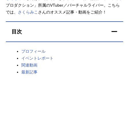
プロダクション」所属のVTuber／バーチャルライバー。こちら
アニメ映画一覧
実写化映画一覧
では、
さくらみこ
さんのオススメ記事・動画をご紹介！
今期アニメ曜日別一覧
目次
春アニメ
夏アニメ
秋アニメ
冬アニメ
プロフィール
イベントレポート
男性声優/女性声優一覧
関連動画
最新記事
FOLLOW US