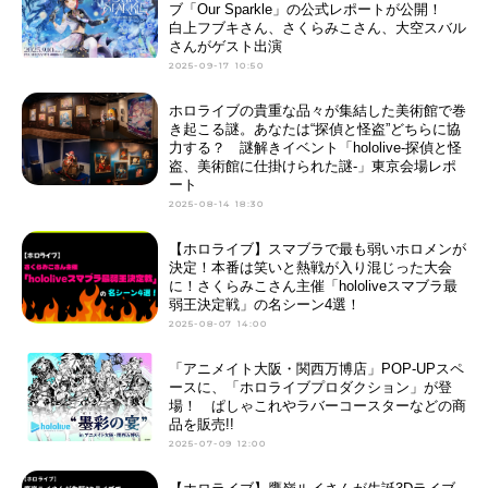
ブ「Our Sparkle」の公式レポートが公開！
白上フブキさん、さくらみこさん、大空スバル
さんがゲスト出演
2025-09-17 10:50
ホロライブの貴重な品々が集結した美術館で巻
き起こる謎。あなたは“探偵と怪盗”どちらに協
力する？ 謎解きイベント「hololive‐探偵と怪
盗、美術館に仕掛けられた謎‐」東京会場レポ
ート
2025-08-14 18:30
【ホロライブ】スマブラで最も弱いホロメンが
決定！本番は笑いと熱戦が入り混じった大会
に！さくらみこさん主催「hololiveスマブラ最
弱王決定戦」の名シーン4選！
2025-08-07 14:00
「アニメイト大阪・関西万博店」POP-UPスペ
ースに、「ホロライブプロダクション」が登
場！ ぱしゃこれやラバーコースターなどの商
品を販売!!
2025-07-09 12:00