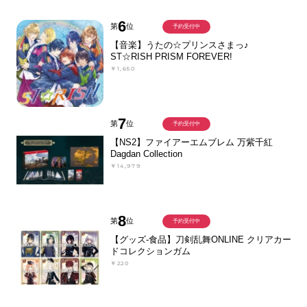
6
第
位
予約受付中
【音楽】うたの☆プリンスさまっ♪
ST☆RISH PRISM FOREVER!
￥1,650
7
第
位
予約受付中
【NS2】ファイアーエムブレム 万紫千紅
Dagdan Collection
￥14,979
8
第
位
予約受付中
【グッズ-食品】刀剣乱舞ONLINE クリアカー
ドコレクションガム
￥220