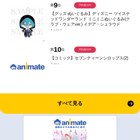
9
第
位
予約受付中
【グッズ-ぬいぐるみ】ディズニー ツイステ
ッドワンダーランド ミニミニぬいぐるみ(ク
ラブ・ウェアver.) イデア・シュラウド
￥2,500
10
第
位
予約受付中
【コミック】セブンティーンシロップス(2)
￥924
すべて見る