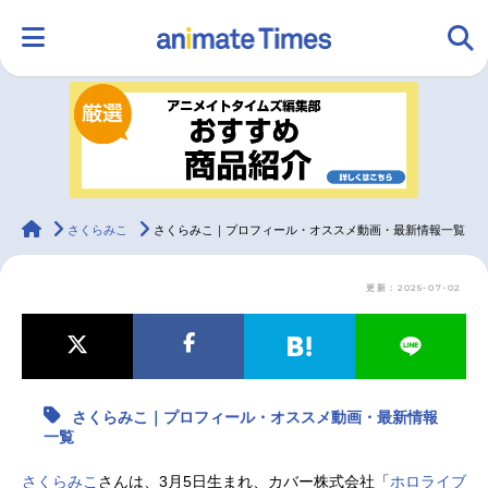
HOME
ランキング
アニメ
声優
ラジオ
みんなの声
グッズ
映画
animateTimes
さくらみこ
さくらみこ｜プロフィール・オススメ動画・最新情報一覧
更新：2025-07-02
マンガ・ラノベ
ゲーム・アプリ
音楽
コスプレ
2.5次元
配信・Vtuber
トレンド
無料マンガ
さくらみこ｜プロフィール・オススメ動画・最新情報
最新記事一覧
一覧
アニメ記事一覧
声優記事一覧
さくらみこ
さんは、3月5日生まれ、カバー株式会社「
ホロライブ