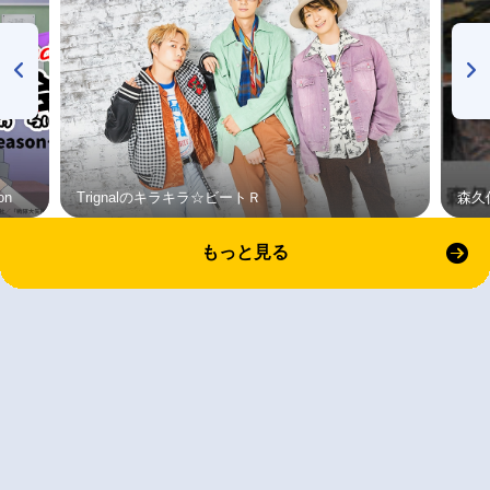
on
Trignalのキラキラ☆ビートＲ
森久
もっと見る