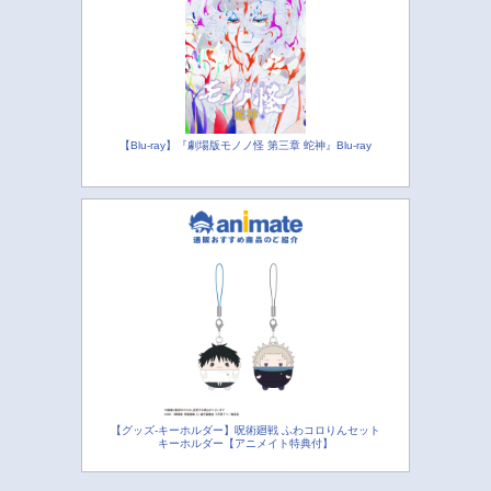
【Blu-ray】『劇場版モノノ怪 第三章 蛇神』Blu-ray
【グッズ-キーホルダー】呪術廻戦 ふわコロりんセット
キーホルダー【アニメイト特典付】