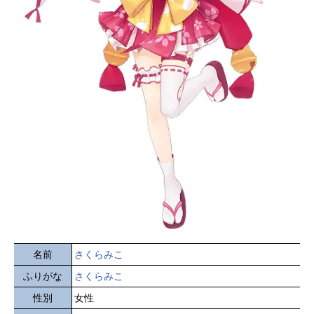
名前
さくらみこ
ふりがな
さくらみこ
性別
女性