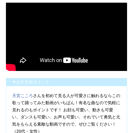
▼おすすめコメント
天宮こころ
さんを初めて見る人が可愛さに触れるならこの
歌って踊ってみた動画がいちばん！有名な曲なので気軽に
見れるのもポイントです！ お顔も可愛い、動きも可愛
い、ダンスも可愛い、お声も可愛い、それでいて勇気と元
気をもらえる素敵な動画ですので、ぜひご覧ください！
（20代・女性）