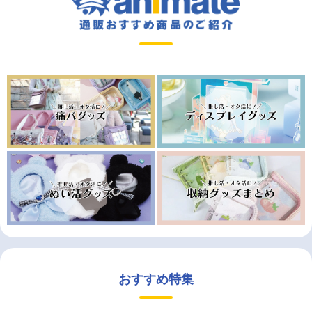
おすすめ特集