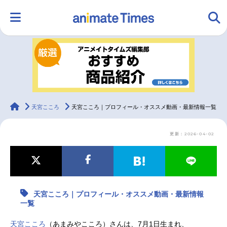
HOME
ランキング
アニメ
声優
ラジオ
みんなの声
グッズ
映画
animateTimes
天宮こころ
天宮こころ｜プロフィール・オススメ動画・最新情報一覧
更新：2026-04-02
マンガ・ラノベ
ゲーム・アプリ
音楽
コスプレ
2.5次元
配信・Vtuber
トレンド
無料マンガ
天宮こころ｜プロフィール・オススメ動画・最新情報
最新記事一覧
一覧
アニメ記事一覧
声優記事一覧
天宮こころ
（あまみやこころ）さんは、7月1日生まれ、