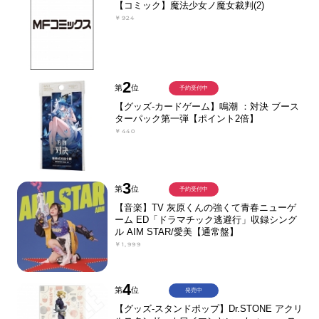
【コミック】魔法少女ノ魔女裁判(2)
￥924
2
第
位
予約受付中
【グッズ-カードゲーム】鳴潮 ：対決 ブース
ターパック第一弾【ポイント2倍】
￥440
3
第
位
予約受付中
【音楽】TV 灰原くんの強くて青春ニューゲ
ーム ED「ドラマチック逃避行」収録シング
ル AIM STAR/愛美【通常盤】
￥1,999
4
第
位
発売中
【グッズ-スタンドポップ】Dr.STONE アクリ