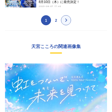
8月10日（木）に発売決定！
2023-08-07 17:45
1
2
天宮こころの関連画像集