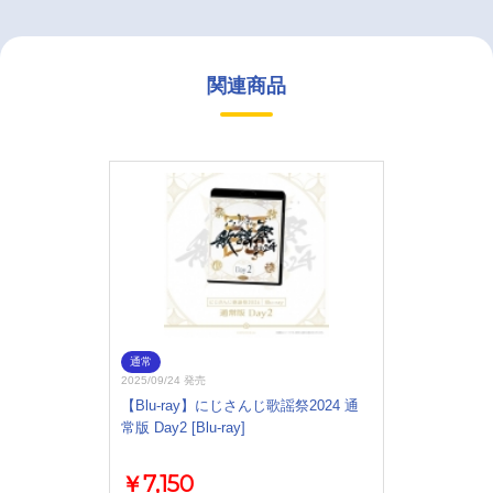
関連商品
通常
2025/09/24 発売
【Blu-ray】にじさんじ歌謡祭2024 通
常版 Day2 [Blu-ray]
￥7,150