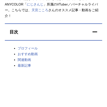
ANYCOLOR「
にじさんじ
」所属のVTuber／バーチャルライバ
アニメ映画一覧
実写化映画一覧
ー。こちらでは、
天宮こころ
さんのオススメ記事・動画をご紹
介！
今期アニメ曜日別一覧
春アニメ
夏アニメ
目次
秋アニメ
冬アニメ
プロフィール
男性声優/女性声優一覧
おすすめ動画
関連動画
FOLLOW US
最新記事