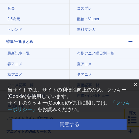
音楽
コスプレ
2.5次元
配信・Vtuber
トレンド
無料マンガ
特集/一覧まとめ
最新記事一覧
今期アニメ曜日別一覧
春アニメ
夏アニメ
秋アニメ
冬アニメ
×
アニメ記事一覧
声優記事一覧
当サイトでは、サイトの利便性向上のため、クッキー
男性声優/女性声優一覧
声優×インタビュー
(Cookie)を使用しています。
サイトのクッキー(Cookie)の使用に関しては、
「クッキ
声優×レポート
ーポリシー」
をお読みください。
目次
アニメイトタイムズについて
同意する
アニメイトのWebサービス