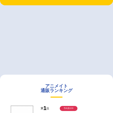
アニメイト
通販ランキング
1
第
位
予約受付中