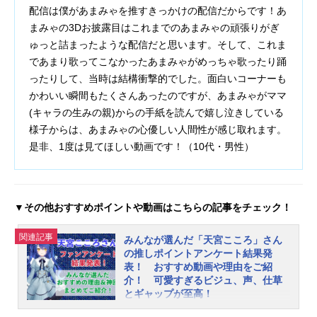
配信は僕があまみゃを推すきっかけの配信だからです！あ
まみゃの3Dお披露目はこれまでのあまみゃの頑張りがぎ
ゅっと詰まったような配信だと思います。そして、これま
であまり歌ってこなかったあまみゃがめっちゃ歌ったり踊
ったりして、当時は結構衝撃的でした。面白いコーナーも
かわいい瞬間もたくさんあったのですが、あまみゃがママ
(キャラの生みの親)からの手紙を読んで嬉し泣きしている
様子からは、あまみゃの心優しい人間性が感じ取れます。
是非、1度は見てほしい動画です！（10代・男性）
▼その他おすすめポイントや動画はこちらの記事をチェック！
関連記事
みんなが選んだ「天宮こころ」さん
の推しポイントアンケート結果発
表！ おすすめ動画や理由をご紹
介！ 可愛すぎるビジュ、声、仕草
とギャップが至高！
今世界中で注目されている、3DCGも