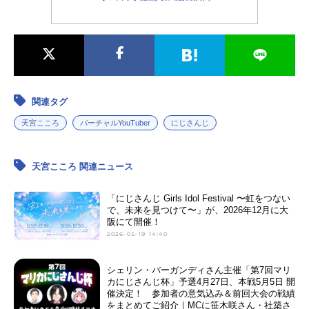
関連タグ
天宮こころ
バーチャルYouTuber
にじさんじ
天宮こころ 関連ニュース
「にじさんじ Girls Idol Festival 〜虹をつない
で、未来を見つけて〜」が、2026年12月に大
阪にて開催！
2026-05-19 14:40
シェリン・バーガンディさん主催「第7回マリ
カにじさんじ杯」予選4月27日、本戦5月5日 開
催決定！ 参加者の意気込み＆前回大会の戦績
をまとめてご紹介｜MCに笹木咲さん・社築さ