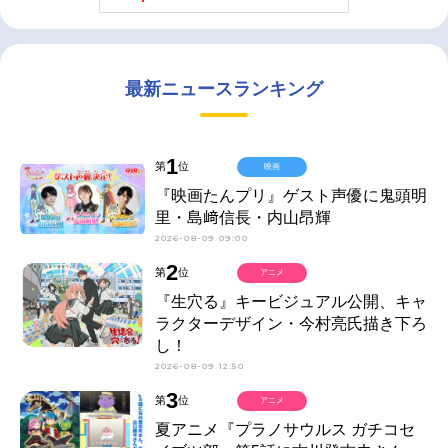
最新ニュースランキング
1
第
位
映画
『映画たんプリ』ゲスト声優に鬼頭明
里・島﨑信長・内山昂輝
2026-08-09 09:00
2
第
位
アニメ
『生穴る』キービジュアル公開、キャ
ラクターデザイン・今村亮氏描き下ろ
し！
2026-08-09 12:50
3
第
位
アニメ
夏アニメ『プラノサウルス ガチコセ