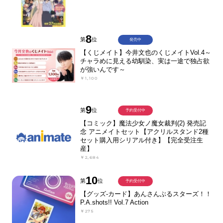
8
第
位
発売中
【くじメイト】今井文也のくじメイトVol.4～
チャラめに見える幼馴染、実は一途で独占欲
が強いんです～
￥1,100
9
第
位
予約受付中
【コミック】魔法少女ノ魔女裁判(2) 発売記
念 アニメイトセット【アクリルスタンド2種
セット購入用シリアル付き】【完全受注生
産】
￥2,684
10
第
位
予約受付中
【グッズ-カード】あんさんぶるスターズ！！
P.A.shots!! Vol.7 Action
￥275