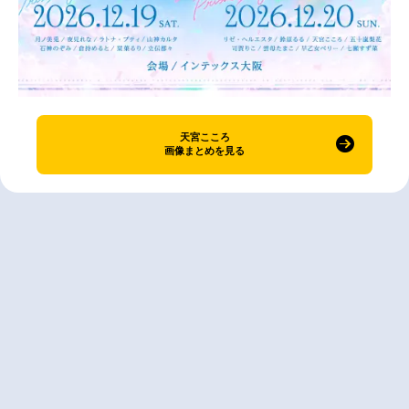
天宮こころ
画像まとめを見る