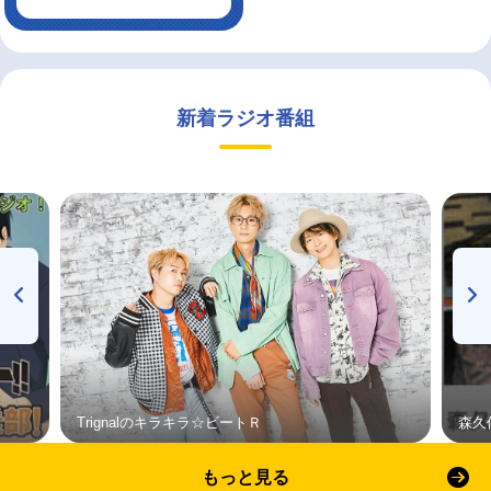
新着ラジオ番組
Trignalのキラキラ☆ビートＲ
森久
もっと見る