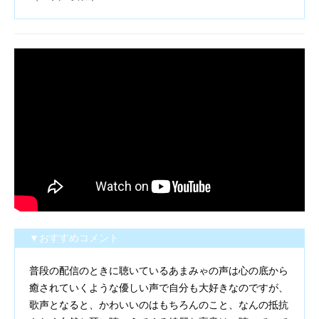
▼おすすめコメント
普段の配信のときに聴いているあまみゃの声は心の底から
癒されていくような優しい声で自分も大好きなのですが、
歌声となると、かわいいのはもちろんのこと、なんの抵抗