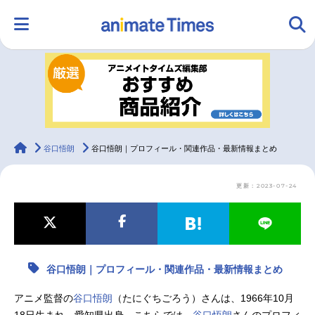
HOME
ランキング
アニメ
声優
ラジオ
みんなの声
グッズ
映画
animateTimes
谷口悟朗
谷口悟朗｜プロフィール・関連作品・最新情報まとめ
更新：2023-07-24
マンガ・ラノベ
ゲーム・アプリ
音楽
コスプレ
2.5次元
配信・Vtuber
トレンド
無料マンガ
谷口悟朗｜プロフィール・関連作品・最新情報まとめ
最新記事一覧
アニメ監督の
谷口悟朗
（たにぐちごろう）さんは、1966年10月
アニメ記事一覧
声優記事一覧
18日生まれ、愛知県出身。こちらでは、
谷口悟朗
さんのプロフィ