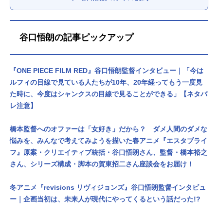
谷口悟朗の記事ピックアップ
『ONE PIECE FILM RED』谷口悟朗監督インタビュー｜「今は
ルフィの目線で見ている人たちが10年、20年経ってもう一度見
た時に、今度はシャンクスの目線で見ることができる」【ネタバ
レ注意】
橋本監督へのオファーは「女好き」だから？ ダメ人間のダメな
悩みを、みんなで考えてみようを描いた春アニメ『エスタブライ
フ』原案・クリエイティブ統括・谷口悟朗さん、監督・橋本裕之
さん、シリーズ構成・脚本の賀東招二さん座談会をお届け！
冬アニメ『revisions リヴィジョンズ』谷口悟朗監督インタビュ
ー｜企画当初は、未来人が現代にやってくるという話だった!?