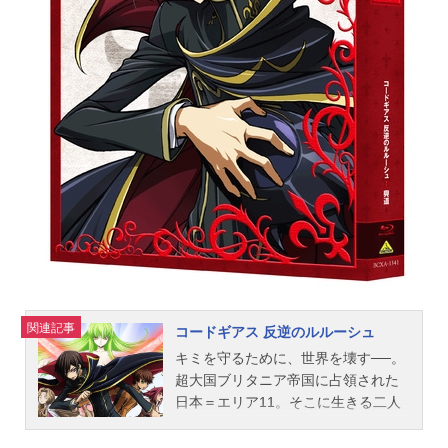
千和カロッサ：大本眞基子ウー：真
殿光昭ガドヴェド：岸野一彦カギ爪
の男：堀内賢雄プリシラ：千葉紗子
スタッフ監督：谷口悟朗脚本：倉田
英之キャラクターデザイン：木村貴
宏イメージリーダー：まさひろ山根
助監督：久城りおんメインメカデザ
イン：反田誠二デザインワークス：
寺岡賢司３Dディレクター：渡辺哲也
色彩設定：岩沢れい子美術監督：前
田実撮影監督：大矢創太編集：森田
清次音響監督：浦上靖夫音楽：中川
幸太郎アニメーション制作：AIC...
関連記事
コードギアス 反逆のルルーシュ
キミを守るために、世界を壊す──。
超大国ブリタニア帝国に占領された
日本＝エリア11。そこに生きる二人
の少年、ルルーシュとスザク。「ギ
アス」の力を手に入れ、世界を壊そ