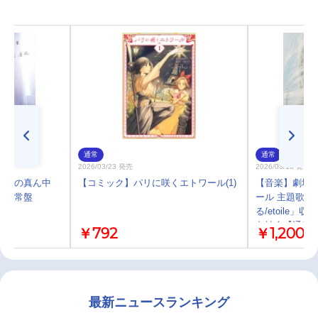
通常
通常
2026/03/23 発売
2026/03/18 発売
屋上の真ん中
【コミック】パリに咲くエトワール(1)
【音楽】劇場ア
 通常盤
ール 主題歌・
る/etoile
色社会【通常
￥792
￥1,200
最新ニュースランキング