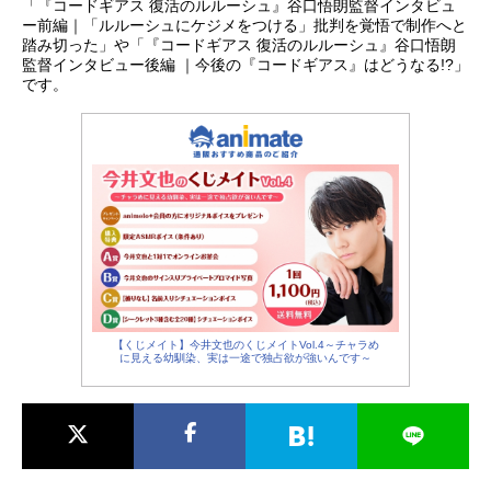
語は、彼女が”シャンクスの娘”という
「『コードギアス 復活のルルーシュ』谷口悟朗監督インタビュ
ー前編｜「ルルーシュにケジメをつける」批判を覚悟で制作へと
衝撃の事実から動き出すー。「世界
踏み切った」や「『コードギアス 復活のルルーシュ』谷口悟朗
を歌で幸せにしたい」とただ願い、
監督インタビュー後編 ｜今後の『コードギアス』はどうなる!?」
ステージに立つウタ。ウタの過去を
です。
知る謎の人物・ゴードン、そして垣
間見えるシャンクスの影。音楽の
島・エレジアで再会したルフィとウ
タの出会いは12年前のフーシャ村へ
と遡る。作品名ONEPIECEFILMRED
放送形態劇場版アニメシリーズONEP
IECEスケジュール2022年8月6日
（土）キャストモンキー・D・ルフ
ィ：田中真弓ロロノア・ゾロ：中井
和哉ナミ：岡村明美ウソップ：山口
勝平サンジ：平田広明トニートニ
【くじメイト】今井文也のくじメイトVol.4～チャラめ
に見える幼馴染、実は一途で独占欲が強いんです～
ー・チョッパー：大谷育江ニコ・ロ
ビン：山口由里子フランキー：矢尾
一樹ブルック：チョージンベエ：宝
亀克寿ウタ：名塚佳織／Adoゴード
ン：津田健次郎シャンクス：池田秀
一ベン・ベックマン：田原アルノラ