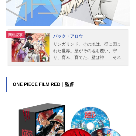
ヴィジョンズ放送形態TVアニメスケ
ジュール2019年1月9日（水）～2019
年3月2...
関連記事
バック・アロウ
リンガリンド。その地は、壁に囲ま
れた世界。壁がその地を覆い、守
り、育み、育てた。壁は神――それ
がその大地、リンガリンドの根幹で
ある。ある日、リンガリンド辺境の
地「エッジャ村」に謎の男「バッ
ク・アロウ」が現れる。アロウは記
ONE PIECE FILM RED｜監督
憶を失っているが、自分が「〝壁の
外〟からやってきた」ことだけはわ
かると言う。記憶を取り戻すために
壁の外を目指すアロウだったが次第
に、自身をめぐる争いに巻き込まれ
ていく――作品名バック・アロウ放
送形態TVアニメスケジュール2021年