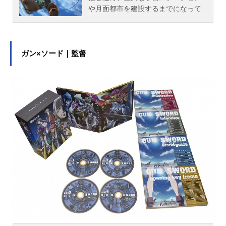
『スクライド』公式Twitter 「スクラ
や月面都市を建設するまでになって
イド」のグッズを探す動画配信情報
いる。地球、ステーション、月面の
【PR】※本ページは動画配信サービ
間には旅客機や貨物機が行き交うよ
スのプロモーションが含まれてい...
うになり、人々にとって宇宙は、遠
い世界ではなく日常の世界になりつ
ガン×ソード｜監督
つある。この時代、大きな問題とな
っているのは、宇宙開発にともなっ
て発生するゴミ（デブリ）。使われ
なくなった人工衛星、ステーション
建造時に出た廃棄物などのデブリ
は、地球周回軌道上を高速でまわっ
ている。2068年に起きた高々度旅客
機アルナイル8型とデブリの衝突事故
は、多くの死傷者を出す惨事とな
り、デブリ問題が注目されるきっか
けとなった。主人公・星野八郎太
（ハチマキ）は、宇宙産業の大手・
テクノーラ社の社員。デブリ回収船
トイボックスに乗り込み、仲間のフ
ィーやユーリとともにデブリ回収の