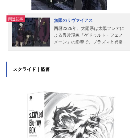
関連記事
無限のリヴァイアス
西暦2225年、太陽系は太陽フレアに
よる異常現象「ゲドゥルト・フェノ
メーン」の影響で、プラズマと異常
重力の渦巻く「ゲドゥルトの海」に
半分沈んだような状態となってい
た。ある日、航宙士養成用の人工衛
星リーベ・デルタが、制御を失って
スクライド｜監督
ゲドゥルトの海へと沈下し圧漬する
事件が発生。リーベ・デルタで訓練
を受けていた487名の少年少女たち
は、リーベ・デルタに隠されていた
謎の巨大航宙艦「リヴァイアス」に
乗り込み、大人を失った状況下でサ
バイバル生活を送りながら、救助が
来るのを待ち続ける。だが、救助の
期待とは裏腹にリヴァイアスは行く
先々で攻撃を受け、彼らは生き延び