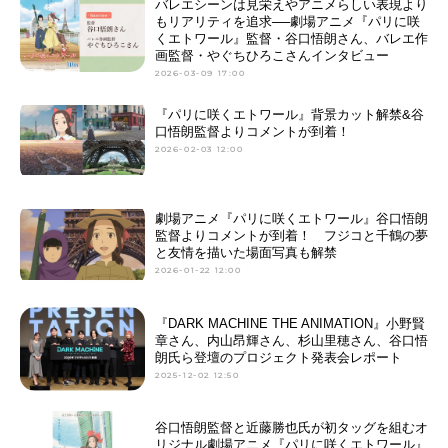
バレエシーンは見栄えやアニメらしい表現より
もリアリティを追求──劇場アニメ『パリに咲
くエトワール』監督・谷口悟朗さん、バレエ作
画監督・やぐちひろこさんインタビュー
2026-03-09 17:00
『パリに咲くエトワール』背景カット解禁&谷
口悟朗監督よりコメントが到着！
2026-02-03 12:00
劇場アニメ『パリに咲くエトワール』谷口悟朗
監督よりコメントが到着！ フジコと千鶴の夢
と友情を描いた場面写真も解禁
2026-01-22 12:00
『DARK MACHINE THE ANIMATION』小野賢
章さん、内山昂輝さん、杉山里穂さん、谷口悟
朗氏ら登壇のプロジェクト発表会レポート
2025-12-02 12:50
谷口悟朗監督と近藤勝也氏が初タッグを組むオ
リジナル劇場アニメ『パリに咲くエトワール』