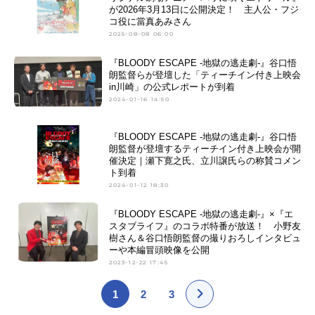
が2026年3月13日に公開決定！ 主人公・フジ
コ役に當真あみさん
2025-08-08 06:00
『BLOODY ESCAPE -地獄の逃⾛劇-』谷口悟
朗監督らが登壇した「ティーチイン付き上映会
in川崎」の公式レポートが到着
2024-01-16 14:50
『BLOODY ESCAPE -地獄の逃⾛劇-』谷口悟
朗監督が登壇するティーチイン付き上映会が開
催決定｜瀬下寛之氏、⽴川譲氏らの称賛コメン
ト到着
2024-01-12 18:30
『BLOODY ESCAPE -地獄の逃走劇-』×『エ
スタブライフ』のコラボ特番が放送！ 小野友
樹さん＆谷口悟朗監督の撮りおろしインタビュ
ーや本編冒頭映像を公開
2023-12-22 17:45
1
2
3