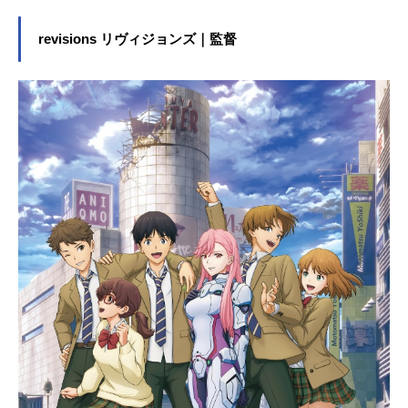
うとするルルーシュ。ナイトメアフ
レーム「ランスロット」を操り、世
revisions リヴィジョンズ｜監督
界に理想と真実を求めるスザク。二
人の対照的な生き方は、やがて帝国
を揺るがす大きなうねりとなってい
く……。作品名コードギアス反逆の
ルルーシュ放送形態TVアニメシリー
ズコードギアススケジュール2006年
10月6日（金）～2007年3月30日
（金）2007年7月29日（日）（24
話・25話）毎日放送ほか話数全25話
キャストルルーシュ：福山潤スザ
ク：櫻井孝宏C.C.（シーツー）：ゆ
かなカレン：小清水亜美ナナリー：
名塚佳織シャーリー：折笠富美子ミ
レイ：大原さやかリヴァル：杉山紀
彰ニーナ：千葉紗子ロイド：白鳥哲
セシル：井上喜久子ジェレミア：成
田剣ヴィレッタ：渡辺明乃ディート
ハルト：中田譲治玉城：田中一成咲