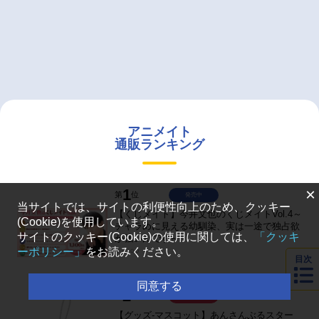
アニメイト
通販ランキング
×
1
第
位
発売中
当サイトでは、サイトの利便性向上のため、クッキー
【くじメイト】今井文也のくじメイトVol.4～
(Cookie)を使用しています。
チャラめに見える幼馴染、実は一途で独占欲
サイトのクッキー(Cookie)の使用に関しては、
「クッキ
が強いんです～
ーポリシー」
をお読みください。
￥1,100
目次
同意する
2
第
位
予約受付中
【グッズ-マスコット】あんさんぶるスター