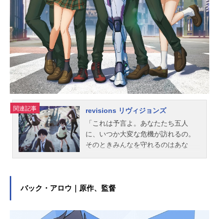
世子：新井里美藤堂：高田祐司扇：
真殿光昭クロヴィス：飛田展男皇
帝：若本規夫コーネリア：皆川純子
ユーフェミア：南央美スタッフ企
画：内田健二 竹田靑滋 川城和実
ストーリー原案：大河内一楼 谷口
悟朗キャラクターデザイン原案：CL
AMPキャラク...
関連記事
revisions リヴィジョンズ
「これは予言よ。あなたたち五人
に、いつか大変な危機が訪れるの。
そのときみんなを守れるのはあな
た」幼いころ誘拐された過去をもつ
高校２年生・堂嶋大介は、幼なじみ
のガイ、ルウ、マリマリ、慶作とと
もに、不可思議な現象──「渋谷漂
バック・アロウ｜原作、監督
流」に巻き込まれる。渋谷の中心部
が跳ばされたのは300年以上先の「未