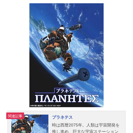
殊能力を持つ者たちが現れるように
なった…。作品名スクライド放送形
態TVアニメスケジュール2001年7月4
日（水）～2001年12月26日（水）テ
レビ東京ほか話数全26話キャストカ
ズマ：保志総一朗劉鳳：緑川光由詑
かなみ：田村ゆかりシェリス・アジ
ャーニ：倉田雅世君島邦彦：山崎た
くみ桐生水守：永島由子マーティ
ン・ジグマール：高田裕司スタッフ
監督：谷口悟朗脚本：黒田洋介キャ
ラクターデザイン：平井久司ビジュ
アルコンセプター：神宮司訓之デザ
インワークス：森木靖泰 荒牧伸
志 まさひろ山根音楽：中川幸太郎
アニメーション制作：サンライズ主
題歌OP：「Recklessfire」井出泰彰E
D：「Drasticmysoul」酒井ミキオ公
関連記事
プラネテス
開開始年＆季節2001夏アニメ(C)サン
時は西暦2075年。人類は宇宙開発を
ライズ『スクライド』公式サイト
推し進め、巨大な宇宙ステーション