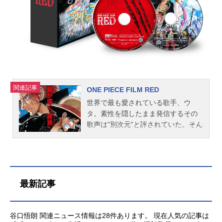
1月8日（金）～2021年6月19日
（金）TOKYOMXほか話数全24話キ
ャストバック・アロウ：梶裕貴アタ
リー・アリエル：洲崎綾エルシャ・
リーン：小澤亜李ビット・ナミタ
ル：小野賢章カイ・ロウダン：置鮎
龍太郎シュウ・ビ：杉田智和レン・
シン：潘めぐみフィーネ・フォル
関連記事
ONE PIECE FILM RED
テ：小清水亜美プラーク・コンラー
ト：小松未可子バーク・リーン：河
世界で最も愛されている歌手、ウ
本邦弘ソーラ・アシン：関智一アニ
タ。素性を隠したまま発信するその
ー：上田麗奈ジム：松本沙羅トム：
歌声は”別次元”と評されていた。そん
永瀬アンナサム：長縄まりあゼツ・
な彼女が初めて公の前に姿を現すラ
ダイダン：堀内賢雄テイ・ホウワ：
イブが開催される。色めき立つ海賊
三宅健太バイ・トウアツ：稲田徹ゴ
たち、目を光らせる海軍、そして何
ウ・ザンガ：檜山修之バラン・スジ
も知らずにただ彼女の歌声を楽しみ
ータ：間宮康弘ピース・グリンハウ
にきたルフィ率いる麦わらの一味、
最新記事
ス：遠近孝一デマイン・シャフト：
ありとあらゆるウタファンが会場を
北沢力ルドルフ・...
埋め尽くす中、今まさに全世界待望
の歌声が響き渡ろうとしていた。物
谷口悟朗 関連ニュース情報は28件あります。 現在人気の記事は