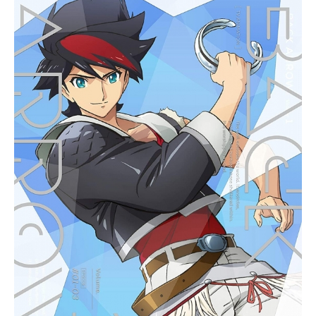
来」。そこで待っていたのは、広大
無辺な荒野と森、点在する廃墟……
そして、未来人「リヴィジョンズ」
と彼らが操る巨大な機械の化け物だ
った。理由もわからぬまま化け物に
蹂躙されていく渋谷を助けようと現
れたのは、誘拐事件の大介の恩人と
同名で瓜二つの少女・ミロ。彼女
は、大介たちだけが操縦できる人形
兵器「ストリング・パペット」を提
供し、渋谷を守れと促す。誘拐事件
の恩人──ミロによる予言「仲間を守
る運命」を信じて生きてきた大介
は、ついに訪れた危機と手に入れた
力に歓喜する。しかし、幼なじみ5人
の絆は誘拐事件の影響でバラバラと
なっていた。孤立した街。未知の
敵。未確定な過去と運命の予言。少
年少女たちは、「現在(いま)」を取り
戻すために「未来」と戦う。必ず、
元の時代へ戻る──作品名revisionsリ