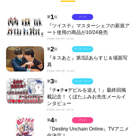
1
第
位
グッズ
『ツイステ』マスターシェフの新規ア
ート使用の商品が10/24発売
2026-08-07 12:50
2
第
位
マンガ・ラノベ
『キスあと』第3話あらすじ＆場面写
真
2026-08-07 14:45
3
第
位
マンガ・ラノベ
『チ●チ●デビルを追え！』最終回掲
載記念！ くぼたふみお先生メールイ
ンタビュー
2026-08-07 12:15
4
第
位
アニメ
『Destiny Unchain Online』TVアニメ
化決定！