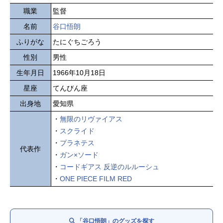
職業
監督
名前
谷口悟朗
ふりがな
たにぐちごろう
性別
男性
生年月日
1966年10月18日
星座
てんびん座
出身地
愛知県
・
無限のリヴァイアス
・
スクライド
・
プラネテス
代表作
・
ガン×ソード
・
コードギアス 反逆のルルーシュ
・
ONE PIECE FILM RED
「谷口悟朗」のグッズを探す