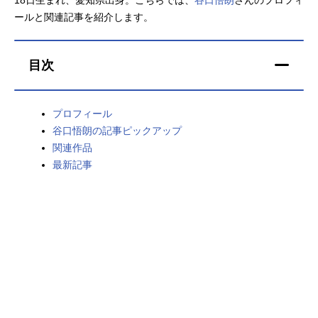
ールと関連記事を紹介します。
アニメ映画一覧
実写化映画一覧
今期アニメ曜日別一覧
目次
春アニメ
夏アニメ
プロフィール
秋アニメ
冬アニメ
谷口悟朗の記事ピックアップ
男性声優/女性声優一覧
関連作品
最新記事
FOLLOW US