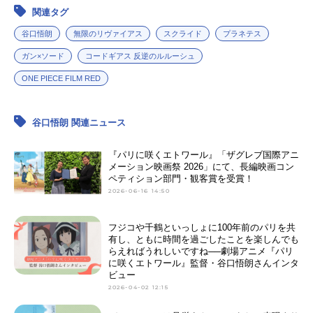
ッキー・...
関連タグ
谷口悟朗
無限のリヴァイアス
スクライド
プラネテス
ガン×ソード
コードギアス 反逆のルルーシュ
ONE PIECE FILM RED
谷口悟朗 関連ニュース
『パリに咲くエトワール』「ザグレブ国際アニ
メーション映画祭 2026」にて、長編映画コン
ペティション部門・観客賞を受賞！
2026-06-16 14:50
フジコや千鶴といっしょに100年前のパリを共
有し、ともに時間を過ごしたことを楽しんでも
らえればうれしいですね──劇場アニメ『パリ
に咲くエトワール』監督・谷口悟朗さんインタ
ビュー
2026-04-02 12:15