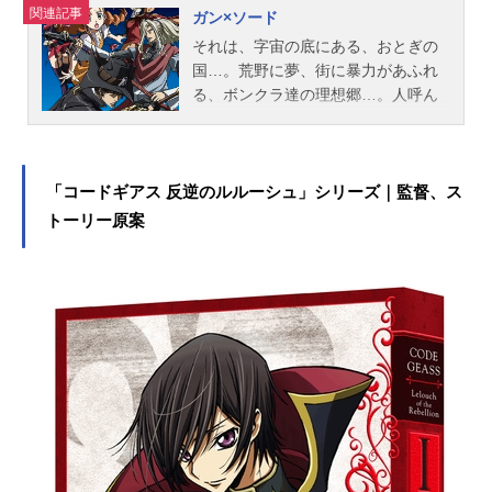
任にあたっている。ハチマキを中心
関連記事
ガン×ソード
に、新入社員タナベの登場、宇宙開
それは、字宙の底にある、おとぎの
発に反対するテロ組織「宇宙防衛戦
国…。荒野に夢、街に暴力があふれ
線」の暗躍、木星往還船フォン・ブ
る、ボンクラ達の理想郷…。人呼ん
ラウン号の建造など、様々なドラマ
で、惑星・エンドレス・イリュージ
が描かれてゆく。作品名プラネテス
ョン。流浪の男、その名はヴァン。
放送形態TVアニメスケジュール2003
さらわれた兄を追い求める少女、そ
年10月4日（土）～2004年4月17日
の名はウェンディ。荒野の果て、一
「コードギアス 反逆のルルーシュ」シリーズ｜監督、ス
（土）NHKにて話数全26話キャスト
人は絶望を、一人は希望を見つめ、
トーリー原案
ハチマキ：田中一成タナベ：雪野五
二人は今、運命の旅へと踏み出すの
月フ...
だった。作品名ガン×ソード放送形態
TVアニメスケジュール2005年7月4日
（月）～2005年12月26日（月）テレ
ビ東京ほか話数全26話キャストヴァ
ン：星野貴紀ウエンディ・ギャレッ
ト：桑島法子カルメン９９：井上喜
久子ミハエル・ギャレット：保志総
一朗レイ・ラングレン：櫻井孝宏ジ
ョシュア・ラングレン：野田順子フ
ァサリナ：倉田雅世メリッサ：斎藤