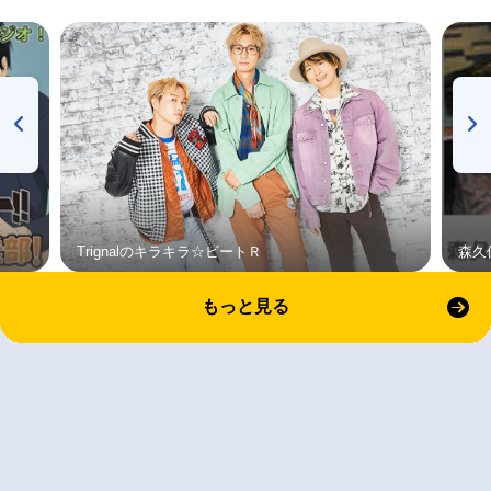
Trignalのキラキラ☆ビートＲ
森久
もっと見る