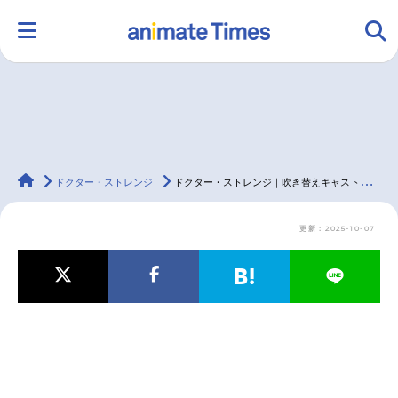
HOME
ランキング
アニメ
声優
animateTimes
ラジオ
みんなの声
グッズ
映画
ドクター・ストレンジ
ドクター・ストレンジ｜吹き替えキャスト・映画・動画配信情報・最新情報一覧
更新：2025-10-07
マンガ・ラノベ
ゲーム・アプリ
音楽
コスプレ
2.5次元
配信・Vtuber
トレンド
無料マンガ
最新記事一覧
アニメ記事一覧
声優記事一覧