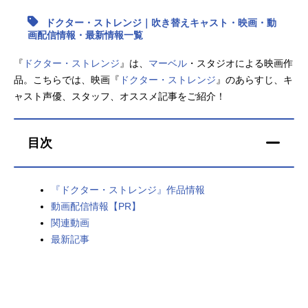
ドクター・ストレンジ｜吹き替えキャスト・映画・動
アニメ映画一覧
実写化映画一覧
画配信情報・最新情報一覧
今期アニメ曜日別一覧
『
ドクター・ストレンジ
』は、
マーベル
・スタジオによる映画作
品。こちらでは、映画『
ドクター・ストレンジ
』のあらすじ、キ
春アニメ
夏アニメ
ャスト声優、スタッフ、オススメ記事をご紹介！
秋アニメ
冬アニメ
目次
男性声優/女性声優一覧
FOLLOW US
『ドクター・ストレンジ』作品情報
動画配信情報【PR】
関連動画
最新記事