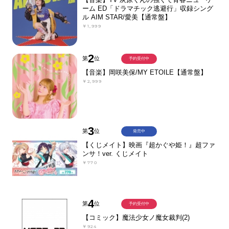
ーム ED「ドラマチック逃避行」収録シング
ル AIM STAR/愛美【通常盤】
￥1,999
2
第
位
予約受付中
【音楽】岡咲美保/MY ETOILE【通常盤】
￥2,999
3
第
位
発売中
【くじメイト】映画『超かぐや姫！』超ファ
ンサ！ver. くじメイト
￥770
4
第
位
予約受付中
【コミック】魔法少女ノ魔女裁判(2)
￥924