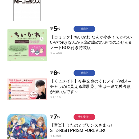
5
第
位
発売中
【コミック】ちいかわ なんか小さくてかわい
いやつ(8) なんか人魚の島のひみつのふせん&
ノートBOX付き特装版
￥4,400
6
第
位
発売中
【くじメイト】今井文也のくじメイトVol.4～
チャラめに見える幼馴染、実は一途で独占欲
が強いんです～
￥1,100
7
第
位
予約受付中
【音楽】うたの☆プリンスさまっ♪
ST☆RISH PRISM FOREVER!
￥1,650