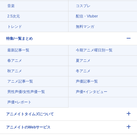
音楽
コスプレ
2.5次元
配信・Vtuber
トレンド
無料マンガ
特集/一覧まとめ
最新記事一覧
今期アニメ曜日別一覧
春アニメ
夏アニメ
秋アニメ
冬アニメ
アニメ記事一覧
声優記事一覧
男性声優/女性声優一覧
声優×インタビュー
声優×レポート
アニメイトタイムズについて
アニメイトのWebサービス