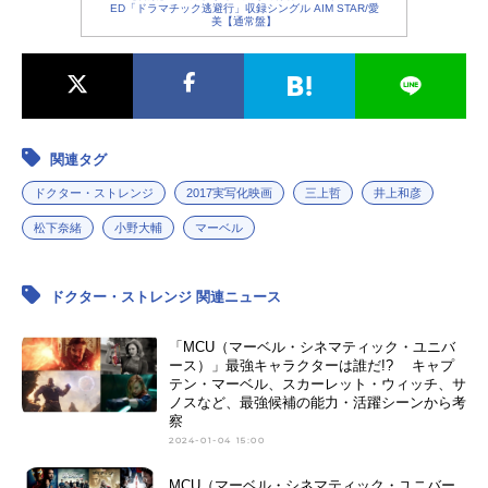
ED「ドラマチック逃避行」収録シングル AIM STAR/愛
美【通常盤】
関連タグ
ドクター・ストレンジ
2017実写化映画
三上哲
井上和彦
松下奈緒
小野大輔
マーベル
ドクター・ストレンジ 関連ニュース
「MCU（マーベル・シネマティック・ユニバ
ース）」最強キャラクターは誰だ!? キャプ
テン・マーベル、スカーレット・ウィッチ、サ
ノスなど、最強候補の能力・活躍シーンから考
察
2024-01-04 15:00
MCU（マーベル・シネマティック・ユニバー