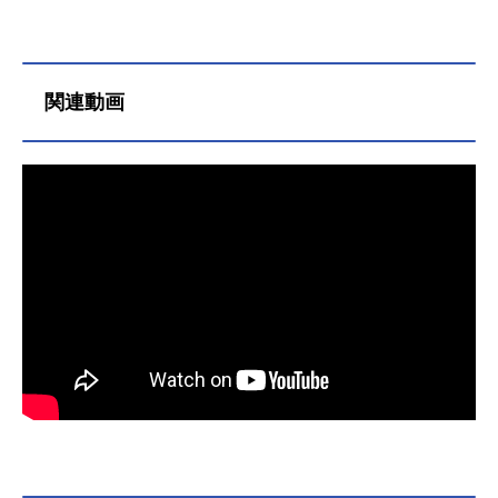
う一人の自分”だった…。作品名ドク
ター・ストレンジ／マルチバース・
オブ・マッドネス放送形態実写映画
シリーズドクター・ストレンジスケ
関連動画
ジュール2022年5月4日（水）キャス
トドクター・ストレンジ：ベネディ
クト・カンバーバッチ（三上哲）ワ
ンダ・マキシモフ／スカーレット・
ウィッチ：エリザベス・オルセン
（行成とあ）ウォン：ベネディク
ト・ウォン（田中美央）クリスティ
ーン・パーマー：レイチェル・マク
アダムス（松下奈緒）モルド：キウ
ェテル・イジョフォー（小野大輔）
アメリカ・チャベス：ソーチー・ゴ
メス（鬼頭明里）スタッフ監督：サ
ム・ライミ製作：ケヴィン・ファイ
ギ公開開始年＆季節2022実写化映画
(C)2022MARVEL『ドクター・ストレ
ンジ／...