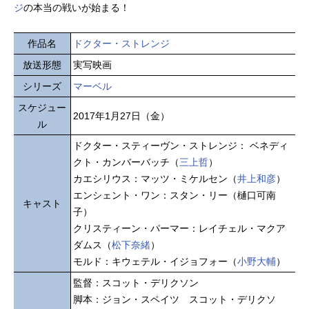
ジ
の本当の戦いが始まる！
作品名
ドクター・ストレンジ
放送形態
実写映画
シリーズ
マーベル
スケジュー
2017年1月27日（金）
ル
ドクター・スティーヴン・ストレンジ： ベネディ
クト・カンバーバッチ（
三上哲
）
カエシリウス：マッツ・ミケルセン（
井上和彦
）
エンシェント・ワン：スタン・リー（樋口可南
キャスト
子）
クリスティーン・パーマー：レイチェル・マクア
ダムス（
松下奈緒
）
モルド：キウェテル・イジョフォー（
小野大輔
）
監督：スコット・デリクソン
脚本：ジョン・スペイツ スコット・デリクソ