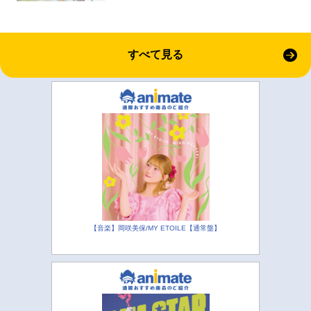
すべて見る
【音楽】岡咲美保/MY ETOILE【通常盤】