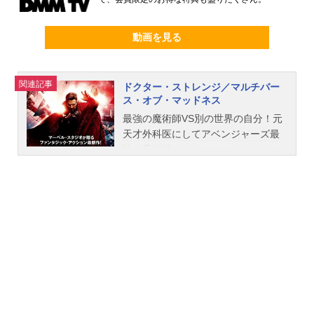
動画を見る
関連記事
ドクター・ストレンジ／マルチバー
ス・オブ・マッドネス
最強の魔術師VS別の世界の自分！元
天才外科医にしてアベンジャーズ最
強の魔術師ドクター・ストレンジ
は、禁断の魔術によって今とは異な
る世界へ通じる扉を開けてしまっ
た。そこは無限の可能性が存在す
る“マルチバース”と呼ばれる無数のパ
ラレルワールド。「スパイダーマ
ン：ノー・ウェイ・ホーム」での激
戦の後、この謎に満ちたマルチバー
スの世界からの新たな脅威が人類に
迫る中、ストレンジの前に立ちはだ
かるのは最凶の魔術を操る邪悪な“も