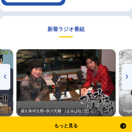
新着ラジオ番組
森久保祥太郎×浪川大輔 つまみは塩だけ
Tri
もっと見る