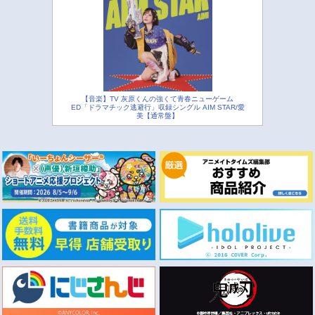
【音楽】TV 灰原くんの強くて青春ニューゲーム
ED「ドラマチック逃避行」収録シングル AIM STAR/愛
美【通常盤】