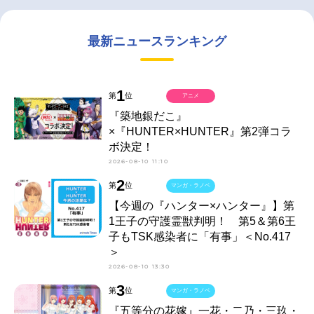
最新ニュースランキング
1
第
位
アニメ
『築地銀だこ』
×『HUNTER×HUNTER』第2弾コラ
ボ決定！
2026-08-10 11:10
2
第
位
マンガ・ラノベ
【今週の『ハンター×ハンター』】第
1王子の守護霊獣判明！ 第5＆第6王
子もTSK感染者に「有事」＜No.417
＞
2026-08-10 13:30
3
第
位
マンガ・ラノベ
『五等分の花嫁』一花・二乃・三玖・