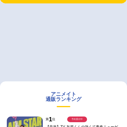
アニメイト
通販ランキング
1
第
位
予約受付中
【音楽】TV 灰原くんの強くて青春ニューゲ