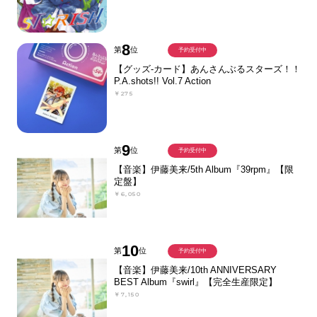
8
第
位
予約受付中
【グッズ-カード】あんさんぶるスターズ！！
P.A.shots!! Vol.7 Action
￥275
9
第
位
予約受付中
【音楽】伊藤美来/5th Album『39rpm』【限
定盤】
￥6,050
10
第
位
予約受付中
【音楽】伊藤美来/10th ANNIVERSARY
BEST Album『swirl』【完全生産限定】
￥7,150