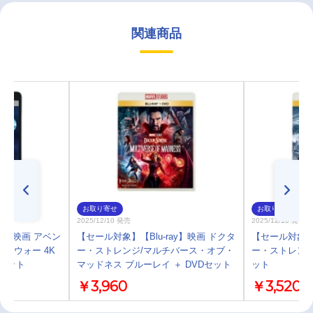
関連商品
お取り寄せ
お取り寄せ
2025/12/10 発売
2025/12/10 発売
ay】映画 アベン
【セール対象】【Blu-ray】映画 ドクタ
【セール対象】【
・ウォー 4K
ー・ストレンジ/マルチバース・オブ・
ー・ストレンジ
 セット
マッドネス ブルーレイ ＋ DVDセット
ット
￥3,960
￥3,520