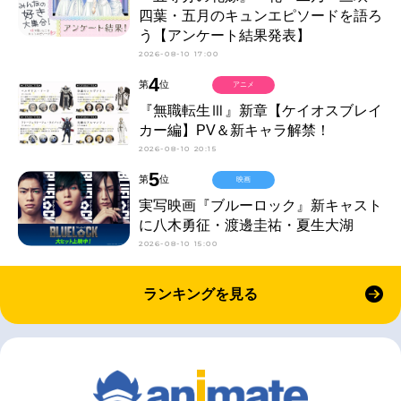
四葉・五月のキュンエピソードを語ろ
う【アンケート結果発表】
2026-08-10 17:00
4
第
位
アニメ
『無職転生Ⅲ』新章【ケイオスブレイ
カー編】PV＆新キャラ解禁！
2026-08-10 20:15
5
第
位
映画
実写映画『ブルーロック』新キャスト
に八木勇征・渡邊圭祐・夏生大湖
2026-08-10 15:00
ランキングを見る