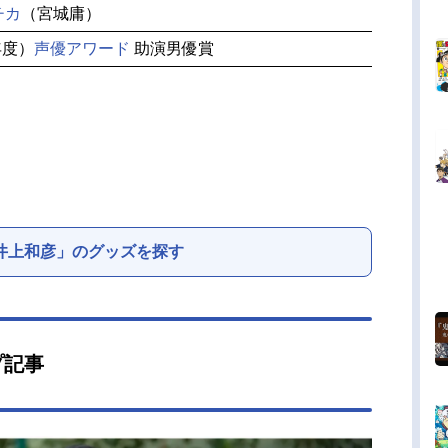
チカ
（宮城庸）
年度）
声優アワード
助演男優賞
井上和彦」のグッズを探す
プ記事