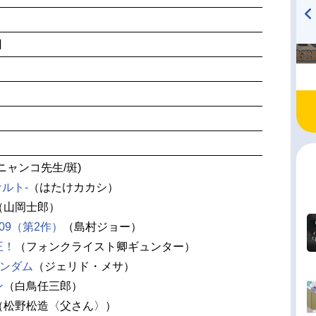
TVアニメ『戦隊大失格』
ハイキュー!! 烏野高校放送部!
日
radio 大直会 2nd season
(ニャンコ先生/斑)
ナルト-
（はたけカカシ）
（山岡士郎）
09（第2作）
（島村ジョー）
王！
（フォンクライスト卿ギュンター）
ガンダム
（ジェリド・メサ）
ン
（白鳥任三郎）
（松野松造〈父さん〉）