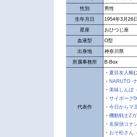
性別
男性
生年月日
1954年3月26
星座
おひつじ座
血液型
O型
出身地
神奈川県
所属事務所
B-Box
・
夏目友人帳
・
NARUTO -
・
美味しんぼ
・
サイボーグ0
代表作
・
今日からマ
・
機動戦士Z
・
名探偵コナ
・
おそ松さん