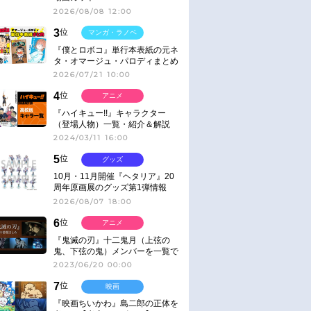
2026/08/08 12:00
3
位
マンガ・ラノベ
『僕とロボコ』単行本表紙の元ネ
タ・オマージュ・パロディまとめ
2026/07/21 10:00
4
位
アニメ
『ハイキュー!!』キャラクター
（登場人物）一覧・紹介＆解説
2024/03/11 16:00
5
位
グッズ
10月・11月開催『ヘタリア』20
周年原画展のグッズ第1弾情報
2026/08/07 18:00
6
位
アニメ
『鬼滅の刃』十二鬼月（上弦の
鬼、下弦の鬼）メンバーを一覧で
紹介＆解説（登場鬼の情報まと
2023/06/20 00:00
め）
7
位
映画
『映画ちいかわ』島二郎の正体を