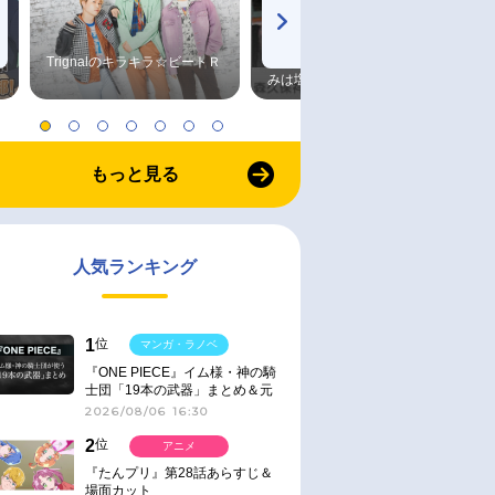
Trignalのキラキラ☆ビートＲ
森久保祥太郎×浪川大輔 つま
みは塩だけ
もっと見る
人気ランキング
1
位
マンガ・ラノベ
『ONE PIECE』イム様・神の騎
士団「19本の武器」まとめ＆元
ネタ
2026/08/06 16:30
2
位
アニメ
『たんプリ』第28話あらすじ＆
場面カット