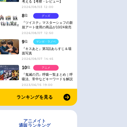
考える【考察・レビュー】
2026/08/03 12:00
8
位
グッズ
『ツイステ』マスターシェフの新
規アート使用の商品が10/24発売
2026/08/07 12:50
9
位
マンガ・ラノベ
『キスあと』第3話あらすじ＆場
面写真
2026/08/07 14:45
10
位
アニメ
『鬼滅の刃』呼吸一覧まとめ｜呼
吸法、常中などキーワードを解説
2023/06/15 19:00
ランキングを見る
アニメイト
通販ランキング