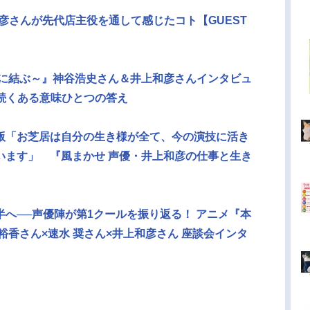
彦さんが先代店主役を通して感じたコト【GUEST
みに結ぶ～』神谷浩史さん＆井上和彦さんインタビュ
年続くある意味ひとつの答え
版「お芝居は自分の生き様が全て、今の演技に活き
います」 『風まかせ 声優・井上和彦の仕事と生き
へ──声優陣が第1クールを振り返る！ アニメ『本
裕香さん×速水 奨さん×井上和彦さん 座談会インタ