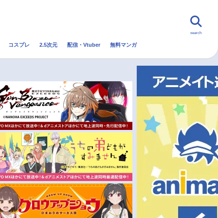
search
コスプレ
2.5次元
配信・Vtuber
無料マンガ
んなの声
グッズ
映画
・Vtuber
トレンド
無料マンガ
秋アニメ
冬アニメ