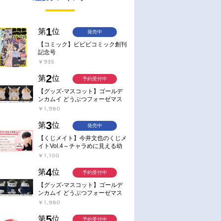
1
第
位
発売中
【コミック】ビビビコミック創刊
記念号
￥935
2
第
位
予約受付中
【グッズ-マスコット】ゴールデ
ンカムイ どうぶつフォーゼマス
コット 4.尾形百之助【再販】
￥1,980
3
第
位
発売中
【くじメイト】今井文也のくじメ
イトVol.4～チャラめに見える幼
馴染、実は一途で独占欲が強いん
￥1,100
です～
4
第
位
予約受付中
【グッズ-マスコット】ゴールデ
ンカムイ どうぶつフォーゼマス
コット 5.月島軍曹【再販】
￥1,980
5
第
位
予約受付中