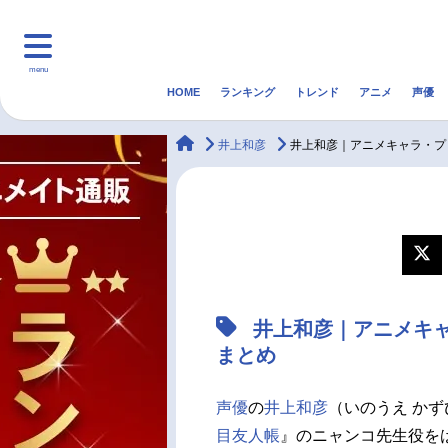
menu
HOME
ランキング
トレンド
アニメ
声優
HOME
ランキング
アニ
animateTimes
井上和彦
井上和彦｜アニメキャラ・プ
マンガ・ラノベ
ゲーム・アプリ
音楽
最新記事一覧
アニメ記事一覧
井上和彦｜アニメキ
声優記事一覧
まとめ
声優
の
井上和彦
（いのうえ かず
目友人帳
』のニャンコ先生役を