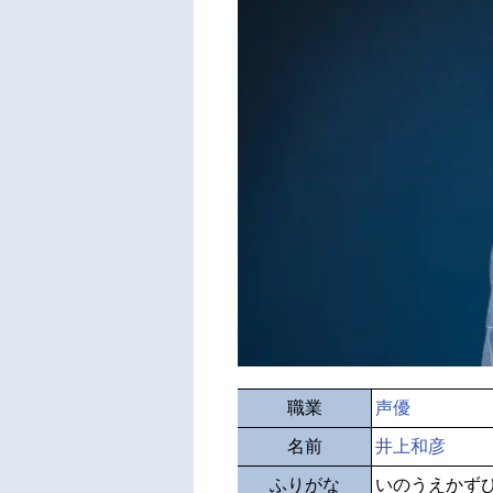
職業
声優
名前
井上和彦
ふりがな
いのうえかず