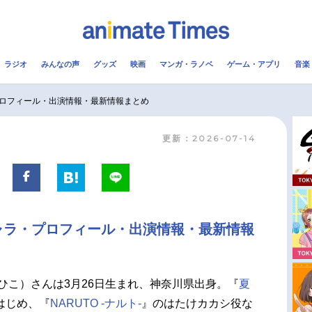
ラジオ
みんなの声
グッズ
映画
マンガ・ラノベ
ゲーム・アプリ
音楽
メ
声優
ラジオ
み
ロフィール・出演情報・最新情報まとめ
更新：2026-07-14
コスプレ
2.5次元
配信
アニメ映画一覧
今期アニメ曜日別一覧
実写化映画一覧
春アニメ
ャラ・プロフィール・出演情報・最新情報
男性声優/女性声優一覧
夏アニメ
FOLLOW US
ひこ）さんは3月26日生まれ、神奈川県出身。『
夏
はじめ、『
NARUTO -ナルト-
』のはたけカカシ役な