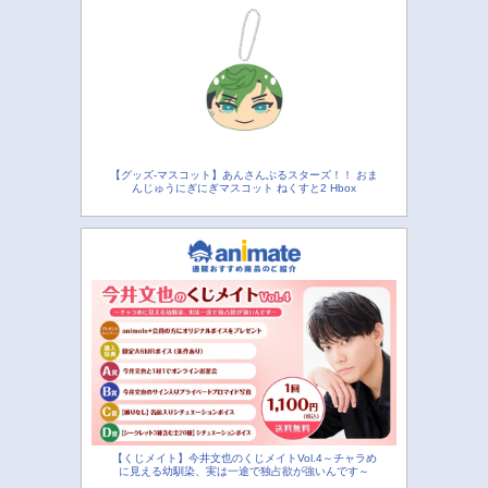
【グッズ-マスコット】あんさんぶるスターズ！！ おま
んじゅうにぎにぎマスコット ねくすと2 Hbox
【くじメイト】今井文也のくじメイトVol.4～チャラめ
に見える幼馴染、実は一途で独占欲が強いんです～