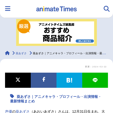
HOME
ランキング
アニメ
声優
ラジオ
みんなの声
グッズ
映画
animateTimes
葵あずさ
葵あずさ｜アニメキャラ・プロフィール・出演情報・最新情報まとめ
更新：2024-02-22
マンガ・ラノベ
ゲーム・アプリ
音楽
コスプレ
2.5次元
配信・Vtuber
トレンド
無料マンガ
葵あずさ｜アニメキャラ・プロフィール・出演情報・
最新記事一覧
最新情報まとめ
アニメ記事一覧
声優記事一覧
声優
の
葵あずさ
（あおいあずさ）さんは、12月31日生まれ、大