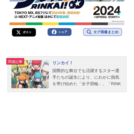
タグ画像まとめ
シェア
ポスト
関連記事
リンカイ！
国際的な舞台でも活躍するスター選
手たちの誕生により、にわかに熱気
を帯び始めた「女子競輪」。「RINK
AILEAGUE(リンカイリーグ)」とも銘
打たれたその世界へと、今まさに漕
ぎ出そうとする者がいた。彼女の名
前は「伊東泉」。自転車好きの女子
高生。競輪界最高峰の女子選手たち
がぶつかり合うレースを目の当たり
にした泉は、仲間たちと競輪選手に