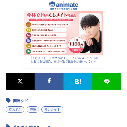
木李子スタッフ監督：石山タカ明シ
リ...
【くじメイト】今井文也のくじメイトVol.4～チャラめ
に見える幼馴染、実は一途で独占欲が強いんです～
関連タグ
葵あずさ
声優
リンカイ！