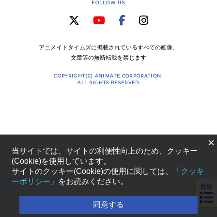
FOLLOW US
アニメイトタイムズに掲載されているすべての画像、
文章等の無断転載を禁じます
COPYRIGHT(C) ANIMATE CORPORATION.
ALL RIGHTS RESERVED
×
当サイトでは、サイトの利便性向上のため、クッキー
(Cookie)を使用しています。
サイトのクッキー(Cookie)の使用に関しては、
「クッキ
ーポリシー」
をお読みください。
目次
同意する