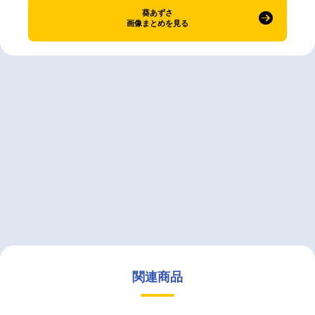
葵あずさ
画像まとめを見る
関連商品