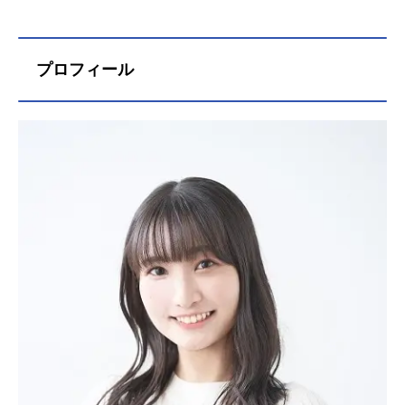
プロフィール