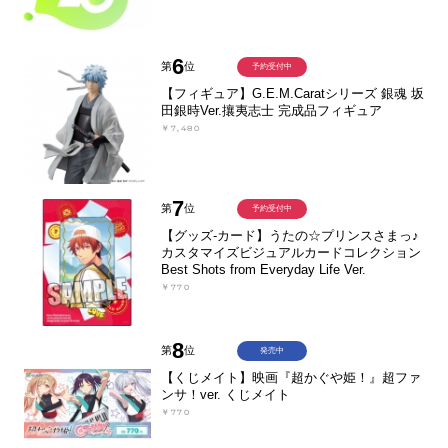
6
第
位
予約受付中
【フィギュア】G.E.M.Caratシリーズ 銀魂 坂
田銀時Ver.攘夷志士 完成品フィギュア
￥7,480
7
第
位
予約受付中
【グッズ-カード】うたの☆プリンスさまっ♪
カスタマイズビジュアルカードコレクション
Best Shots from Everyday Life Ver.
￥770
8
第
位
発売中
【くじメイト】映画『超かぐや姫！』超ファ
ンサ！ver. くじメイト
￥770