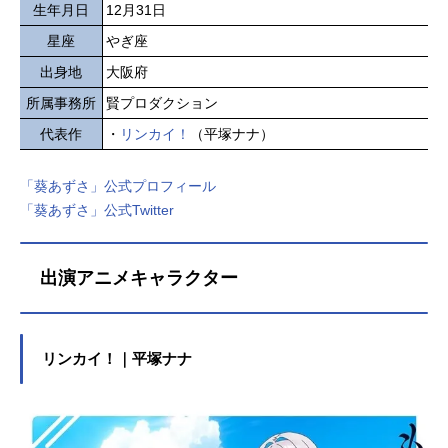
生年月日
12月31日
星座
やぎ座
出身地
大阪府
所属事務所
賢プロダクション
代表作
・
リンカイ！
（平塚ナナ）
「葵あずさ」公式プロフィール
「葵あずさ」公式Twitter
出演アニメキャラクター
リンカイ！｜平塚ナナ