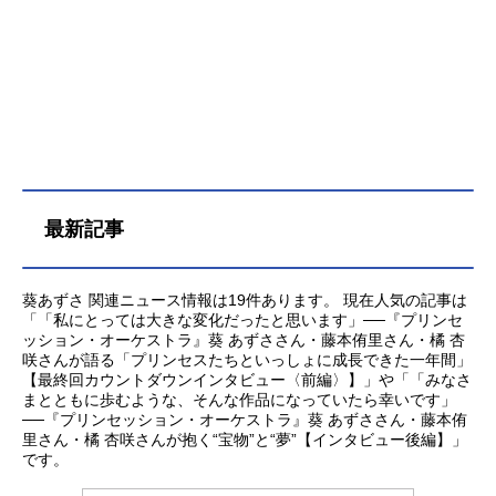
なることを誓い合う。挑戦の先に待
ち受けるのは、知られざる「競輪」
の世界。そこは決して華やかなだけ
ではない。泥臭いほどに愚直で、時
に残酷なほど厳しい、勝負師たちの
生きる場だった。そして出会う、運
命のライバル──天才「平塚ナナ」立
ちはだかる大きな壁。試されるの
は、夢への思いと覚悟の強さ。ただ
最新記事
自転車が好きなだけだった女子高生
は、競輪を通して仲間たちと共に成
長していく。競輪・女子を舞台とし
葵あずさ 関連ニュース情報は19件あります。 現在人気の記事は
た、熱き戦いのレースがここに開幕
「「私にとっては大きな変化だったと思います」──『プリンセ
する！作品名リンカイ！放送形態TV
ッション・オーケストラ』葵 あずささん・藤本侑里さん・橘 杏
アニメスケジュール2024年4月9日
咲さんが語る「プリンセスたちといっしょに成長できた一年間」
（火）～2024年6月25日（火）TOKY
【最終回カウントダウンインタビュー〈前編〉】」や「「みなさ
OMX・BSフジにて話数全12話キャス
まとともに歩むような、そんな作品になっていたら幸いです」
──『プリンセッション・オーケストラ』葵 あずささん・藤本侑
ト伊東泉：川村海乃平塚ナナ：葵あ
里さん・橘 杏咲さんが抱く“宝物”と“夢”【インタビュー後編】」
ずさ弥彦巫子：長谷川玲奈那古屋紗
です。
智：北守さいか高松絹早：杉山里穂
熊本愛：日向未南久留米美虹：佐々