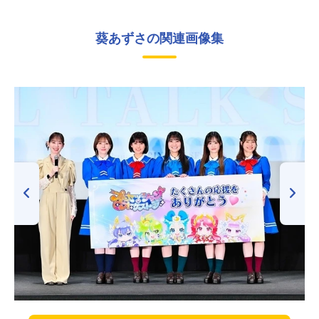
葵あずさの関連画像集