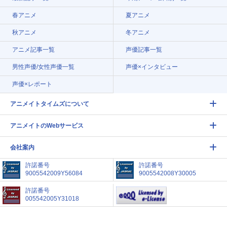
春アニメ
夏アニメ
秋アニメ
冬アニメ
アニメ記事一覧
声優記事一覧
男性声優/女性声優一覧
声優×インタビュー
声優×レポート
アニメイトタイムズについて
アニメイトのWebサービス
会社案内
許諾番号
許諾番号
9005542009Y56084
9005542008Y30005
許諾番号
005542005Y31018