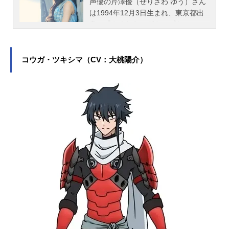
声優の芹澤優（せりざわ ゆう）さん
は1994年12月3日生まれ、東京都出
身。『やくならマグカップも』の
久々梨三華役をはじめ、『プリパラ
シリーズ』の南みれぃ役など、人気
作品のキャラクターを演じていま
コウガ・ツキシマ（CV：大桃陽介）
す。こちらでは、芹澤優さんのオス
スメ記事をご紹介！