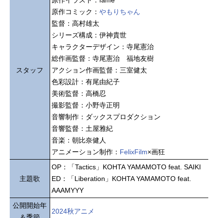
原作コミック：
やもりちゃん
監督：高村雄太
シリーズ構成：伊神貴世
キャラクターデザイン：寺尾憲治
総作画監督：寺尾憲治 福地友樹
スタッフ
アクション作画監督：三室健太
色彩設計：有尾由紀子
美術監督：高橋忍
撮影監督：小野寺正明
音響制作：ダックスプロダクション
音響監督：土屋雅紀
音楽：朝比奈健人
アニメーション制作：
FelixFilm
×画狂
OP：「Tactics」KOHTA YAMAMOTO feat. SAIKI
主題歌
ED：「Liberation」KOHTA YAMAMOTO feat.
AAAMYYY
公開開始年
2024秋アニメ
＆季節