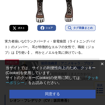
タグ画像まとめ
シェア
ポスト
実力者揃いなCランクパーティ・柴電狼団（ライトニングバイ
ト）のメンバー。 耳が特徴的なエルフの女性で、職能（ジョ
ブ）は【弓使い】。 何かとノエルを気に掛けている。
関連記事
×
前田佳織里｜アニメキャラ・プロフ
ィール・出演情報・最新情報まとめ
当サイトでは、サイトの利便性向上のため、クッキー
(Cookie)を使用しています。
声優の前田佳織里（まえだかおり）
サイトのクッキー(Cookie)の使用に関しては、
「クッキ
さんは、4月25日生まれ、福岡県出
ーポリシー」
をお読みください。
身。『ラブライブ！虹ヶ咲学園スク
目次
ールアイドル同好会』の桜坂しずく
同意する
役をはじめ、『ウマ娘 プリティーダ
ービー』のナイスネイチャ役など、
レオン・フレデリク（CV：坂田将吾）
人気作品のキャラクターを演じてい