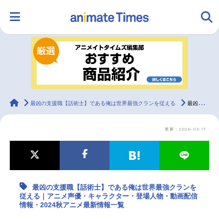
HOME
ランキング
アニメ
声優
ラジオ
みんなの声
グッズ
映画
animateTimes
最凶の支援職【話術士】である俺は世界最強クランを従える
最凶の支援職【話術士】である俺は世界最強クランを従える｜アニメ声優・キャラクター・登場人物・動画配信情報・2024秋アニメ最新情報一覧
更新：2026-03-17
マンガ・ラノベ
ゲーム・アプリ
音楽
コスプレ
2.5次元
配信・Vtuber
トレンド
無料マンガ
最凶の支援職【話術士】である俺は世界最強クランを
最新記事一覧
従える｜アニメ声優・キャラクター・登場人物・動画配信
情報・2024秋アニメ最新情報一覧
アニメ記事一覧
声優記事一覧