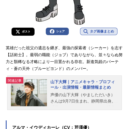
タグ画像まとめ
シェア
ポスト
英雄だった祖父の遺志を継ぎ、最強の探索者（シーカー）を志す
【話術士】。最弱の職能（ジョブ）でありながら、並々ならぬ努
力と類稀なる才略により一目置かれる存在。新進気鋭のパーテ
ィ・蒼の天外（ブルービヨンド）のメンバー。
関連記事
山下大輝｜アニメキャラ・プロフィ
ール・出演情報・最新情報まとめ
声優の山下大輝（やましただいき）
さんは9月7日生まれ、静岡県出身。
『僕のヒーローアカデミア』の緑谷
出久役をはじめ、『あんさんぶるス
ターズ！！』の朔間凛月役など、人
気作品のキャラクターを多く演じて
アルマ・イウディカーレ（CV：芹澤優）