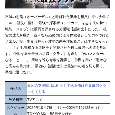
不滅の悪鬼（オーバーデス）と呼ばれた英雄を祖父に持つ少年ノ
エル。 祖父に憧れ、最強の探索者（シーカー）を志す彼の持つ
職能（ジョブ）は最弱と評される支援職【話術士】だった。 祖
父の遺志を継ぎ、並々ならぬ努力により探索者として力をつけた
ノエルだが、生まれ持った才能の差を埋めることはできなかった
―― しかし類稀なる才略をも開花させた彼は最強への道を見出
す。 仲間を集め最強の組織（クラン）を創り、そのマスターに
なること――。 策略を巡らせ敵を翻弄し、仲間を率いて遥かな
る高みを目指す。 最凶の【話術士】は最強への道を切り開く。
手段は選ばない。
最凶の支援職【話術士】である俺は世界最強クラ
作品名
ンを従える
放送形態
TVアニメ
スケジュー
2024年10月7日（月）〜2024年12月23日（月）
ル
TOKYO MX・BS日テレほか