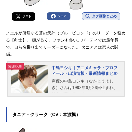
タグ画像まとめ
シェア
ポスト
ノエルが所属する蒼の天外（ブルービヨンド）のリーダーを務め
る【剣士】。 顔が良く、ファンも多い。パーティでは最年長
で、自ら名乗り出てリーダーになった。 タニアとは恋人の関
係。
関連記事
中島ヨシキ｜アニメキャラ・プロフ
ィール・出演情報・最新情報まとめ
声優の中島ヨシキ（なかじまよし
き）さんは1993年6月26日生まれ、
神奈川県出身。『Unnamed Memor
y』のオスカー役をはじめ、『ヒナま
つり』の新田義史役など、人気作品
のキャラクターを演じています。こ
タニア・クラーク（CV：本渡楓）
ちらでは、中島ヨシキさんのオスス
メ記事をご紹介！