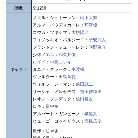
話数
全12話
ノエル・シュトーレン：
山下大輝
アルマ・イウディカーレ：
芹澤優
コウガ・ツキシマ：
大桃陽介
フィノッキオ・バルジーニ：
子安武人
ブランドン・シュトーレン：
咲野俊介
少年ノエル：
和久井優
ロイド：
中島ヨシキ
キャスト
タニア・クラーク：
本渡楓
ヴァルター：
田島章寛
ウォルフ・レーマン：
前田誠二
リーシャ・メルセデス：
前田佳織里
レオン・フレデリク：
坂田将吾
ロキ：
畠中祐
アルバート・ガンビーノ：
橘龍丸
ヒューゴ・コッペリウス：
高橋広樹
原作：じゃき
原作イラスト：fame