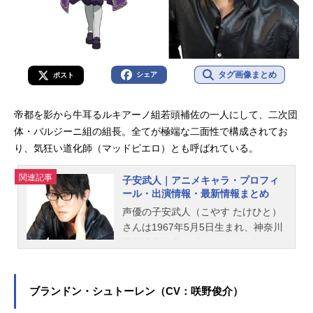
タグ画像まとめ
シェア
ポスト
帝都を影から牛耳るルキアーノ組若頭補佐の一人にして、二次団
体・バルジーニ組の組長。全てが極端な二面性で構成されてお
り、気狂い道化師（マッドピエロ）とも呼ばれている。
関連記事
子安武人｜アニメキャラ・プロフィ
ール・出演情報・最新情報まとめ
声優の子安武人（こやす たけひと）
さんは1967年5月5日生まれ、神奈川
県横浜市出身。『ジョジョの奇妙な
冒険』のディオ・ブランドー役をは
じめ、『呪術廻戦』の伏黒甚爾役な
ど、人気作品のキャラクターを多く
ブランドン・シュトーレン（CV：咲野俊介）
演じています。こちらでは、子安武