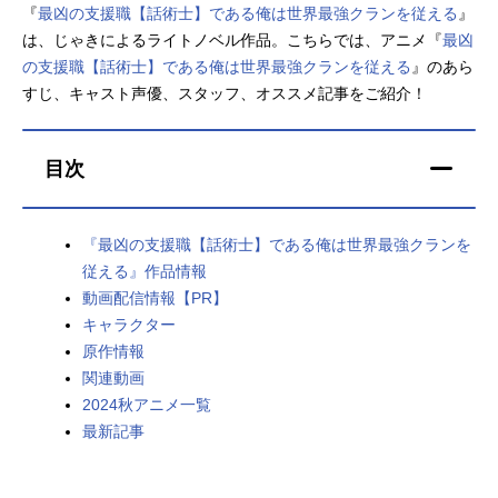
『
最凶の支援職【話術士】である俺は世界最強クランを従える
』
アニメ映画一覧
実写化映画一覧
は、じゃきによるライトノベル作品。こちらでは、アニメ『
最凶
の支援職【話術士】である俺は世界最強クランを従える
』のあら
今期アニメ曜日別一覧
すじ、キャスト声優、スタッフ、オススメ記事をご紹介！
春アニメ
夏アニメ
目次
秋アニメ
冬アニメ
男性声優/女性声優一覧
『最凶の支援職【話術士】である俺は世界最強クランを
従える』作品情報
FOLLOW US
動画配信情報【PR】
キャラクター
原作情報
関連動画
2024秋アニメ一覧
最新記事