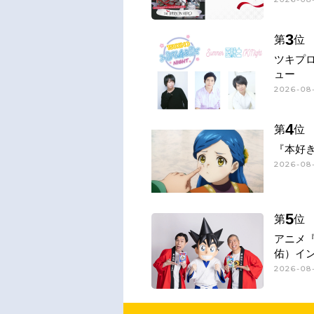
3
第
位
ツキプ
ュー
2026-08
4
第
位
『本好
2026-08
5
第
位
アニメ『
佑）イ
2026-08