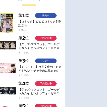
1
第
位
発売中
【コミック】ビビビコミック創刊
記念号
￥935
2
第
位
予約受付中
【グッズ-マスコット】ゴールデ
ンカムイ どうぶつフォーゼマス
コット 4.尾形百之助【再販】
￥1,980
3
第
位
発売中
【くじメイト】今井文也のくじメ
イトVol.4～チャラめに見える幼
馴染、実は一途で独占欲が強いん
￥1,100
です～
4
第
位
予約受付中
【グッズ-マスコット】ゴールデ
ンカムイ どうぶつフォーゼマス
コット 5.月島軍曹【再販】
￥1,980
5
第
位
予約受付中