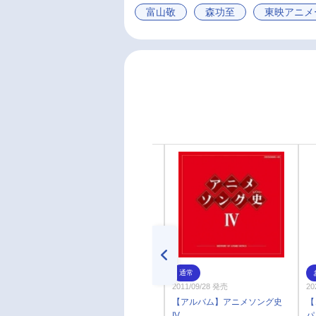
富山敬
森功至
東映アニメ
お取り寄せ
通常
2019/08/07 発売
2011/09/28 発売
20
【アルバム】小んなうた 亞ん
【アルバム】アニメソング史
【
なうた ～小林亜星 楽曲全集～
IV
パ