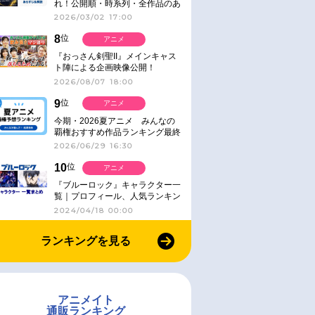
れ！公開順・時系列・全作品のあ
らすじをまとめました
2026/03/02 17:00
￥555
￥555
8
位
アニメ
『おっさん剣聖II』メインキャス
ト陣による企画映像公開！
2026/08/07 18:00
9
位
アニメ
今期・2026夏アニメ みんなの
覇権おすすめ作品ランキング最終
結果発表！
2026/06/29 16:30
10
位
アニメ
『ブルーロック』キャラクター一
覧｜プロフィール、人気ランキン
グ、キャラソン、診断など気にな
2024/04/18 00:00
る情報まとめ
ランキングを見る
アニメイト
通販ランキング