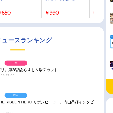
650
￥990
￥599
ニュースランキング
アニメ
プリ』第28話あらすじ＆場面カット
-08 12:00
映画
HE RIBBON HERO リボンヒーロー』内山昂輝インタビ
-08 18:00