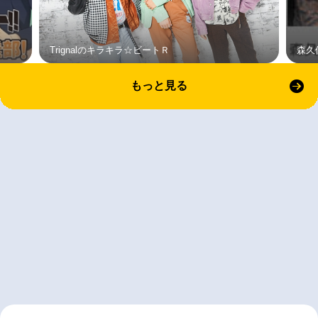
Trignalのキラキラ☆ビートＲ
森久
もっと見る