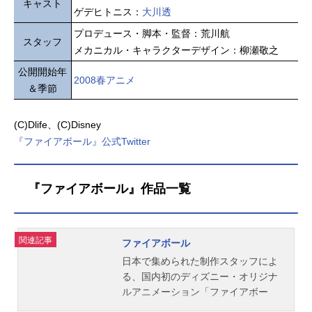
キャスト
ゲデヒトニス：
大川透
プロデュース・脚本・監督：荒川航
スタッフ
メカニカル・キャラクターデザイン：柳瀬敬之
公開開始年
2008春アニメ
＆季節
(C)Dlife、(C)Disney
『ファイアボール』公式Twitter
『ファイアボール』作品一覧
関連記事
ファイアボール
日本で集められた制作スタッフによ
る、国内初のディズニー・オリジナ
ルアニメーション「ファイアボー
ル」シリーズ第1作目。2体のロボッ