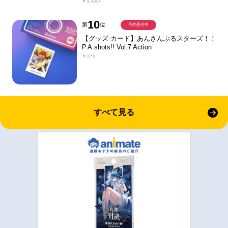
￥2,684
10
第
位
予約受付中
【グッズ-カード】あんさんぶるスターズ！！
P.A.shots!! Vol.7 Action
￥275
すべて見る