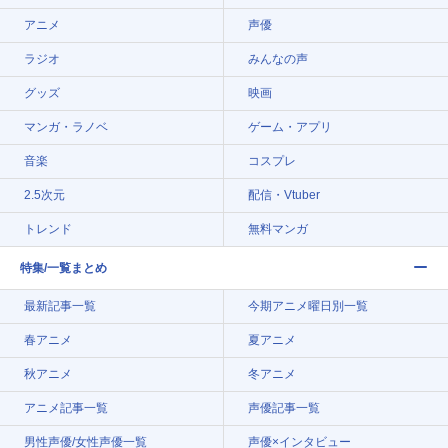
アニメ
声優
ラジオ
みんなの声
グッズ
映画
マンガ・ラノベ
ゲーム・アプリ
音楽
コスプレ
2.5次元
配信・Vtuber
トレンド
無料マンガ
特集/一覧まとめ
最新記事一覧
今期アニメ曜日別一覧
春アニメ
夏アニメ
秋アニメ
冬アニメ
アニメ記事一覧
声優記事一覧
男性声優/女性声優一覧
声優×インタビュー