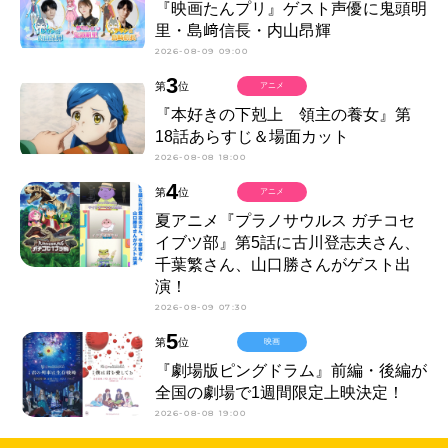
『映画たんプリ』ゲスト声優に鬼頭明
里・島﨑信長・内山昂輝
2026-08-09 09:00
3
第
位
アニメ
『本好きの下剋上 領主の養女』第
18話あらすじ＆場面カット
2026-08-08 18:00
4
第
位
アニメ
夏アニメ『プラノサウルス ガチコセ
イブツ部』第5話に古川登志夫さん、
千葉繁さん、山口勝さんがゲスト出
演！
2026-08-09 07:30
5
第
位
映画
『劇場版ピングドラム』前編・後編が
全国の劇場で1週間限定上映決定！
2026-08-08 19:00