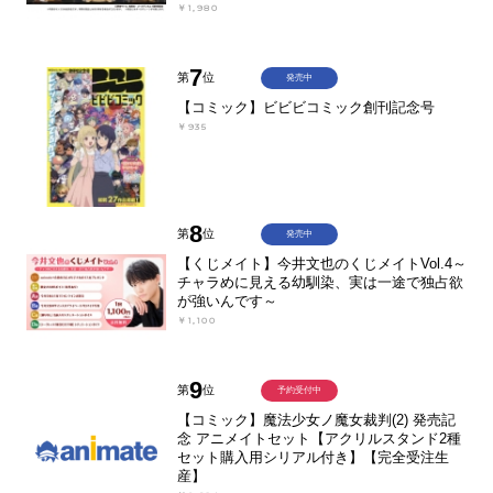
￥1,980
7
第
位
発売中
【コミック】ビビビコミック創刊記念号
￥935
8
第
位
発売中
【くじメイト】今井文也のくじメイトVol.4～
チャラめに見える幼馴染、実は一途で独占欲
が強いんです～
￥1,100
9
第
位
予約受付中
【コミック】魔法少女ノ魔女裁判(2) 発売記
念 アニメイトセット【アクリルスタンド2種
セット購入用シリアル付き】【完全受注生
産】