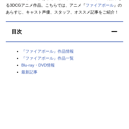
る3DCGアニメ作品。こちらでは、アニメ『
ファイアボール
』の
アニメ映画一覧
実写化映画一覧
あらすじ、キャスト声優、スタッフ、オススメ記事をご紹介！
今期アニメ曜日別一覧
目次
春アニメ
夏アニメ
秋アニメ
冬アニメ
『ファイアボール』作品情報
『ファイアボール』作品一覧
男性声優/女性声優一覧
Blu-ray・DVD情報
最新記事
FOLLOW US