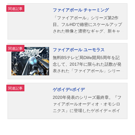
トによる他愛ない日常会話が描かれ
関連記事
ファイアボール チャーミング
る。作品名ファイアボール放送形態T
Vアニメスケジュール2008年4月7日
「ファイアボール」シリーズ第2作
（月）～2008年6月30日（月）TOKY
目。フルHDで緻密にスケールアップ
OMXほか話数全13話キャストドロッ
された映像と濃密なギャグ、新キャ
セル：川庄美雪ゲデヒトニス：大川
ラクターの登場やお屋敷の内部公開
透スタッフプロデュース・脚本・監
など、新しい要素が続々。作品名フ
関連記事
ファイアボール ユーモラス
督：荒川航メカニカル・キャラクタ
ァイアボールチャーミング放送形態T
ーデザイン：柳瀬敬之公開開始年＆
Vアニメシリーズファイアボールスケ
無料BSテレビ局Dlife開局5周年を記
季節2008春アニメ(C)Dlife、(C)Disne
ジュール2011年4月4日（月）～2011
念して、2017年に限られた話数が発
y『ファイアボール』公式Twitter
年4月25日（月）TOKYOMXほか話数
表された「ファイアボール」シリー
全13話キャストドロッセル：川庄美
ズ第3作目。いかにも、二度あること
雪ゲデヒトニス：大川透スタッフプ
は三度ある。作品名ファイアボール
関連記事
ゲボイデ=ボイデ
ロデュース・脚本・監督：荒川航メ
ユーモラス放送形態TVアニメシリー
カニカル・キャラクターデザイン：
ズファイアボールスケジュール2017
2020年発表のシリーズ最終章。『フ
柳瀬敬之公開開始年＆季節2011春ア
年10月6日（金）～2017年12月8日
ァイアボールオーディオ・オモシロ
ニメ(C)Dlife、(C)Disney『ファイア
（金）Dlifeほか話数全3話キャストド
ニクス』に登場したゲボイデ＝ボイ
ボールチャーミング』公式Twitter
ロッセル：川庄美雪ゲデヒトニス：
デの新しい冒険。作品名ゲボイデ=ボ
大川透スタッフプロデュース・脚
イデ放送形態配信スケジュール2020
本・監督：荒川航メカニカル・キャ
年11月8日（日）～2020年11月12日