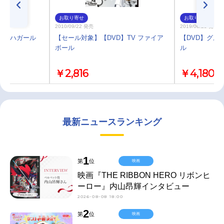
お取り寄せ
お取り寄せ
2010/09/22 発売
2019/06/25 発売
ol! セハガール
【セール対象】【DVD】TV ファイア
【DVD】グル
ボール
ル
￥2,816
￥4,180
最新ニュースランキング
1
第
位
映画
映画『THE RIBBON HERO リボンヒ
ーロー』内山昂輝インタビュー
2026-08-08 18:00
2
第
位
映画