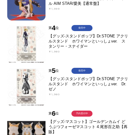
ル AIM STAR/愛美【通常盤】
￥1,999
4
第
位
発売中
【グッズ-スタンドポップ】Dr.STONE アクリ
ルスタンド ホワイマンといっしょver. ス
タンリー・スナイダー
￥1,980
5
第
位
発売中
【グッズ-スタンドポップ】Dr.STONE アクリ
ルスタンド ホワイマンといっしょver. Dr.
ゼノ
￥1,980
6
第
位
予約受付中
【グッズ-マスコット】ゴールデンカムイ ど
うぶつフォーゼマスコット 4.尾形百之助【再
販】