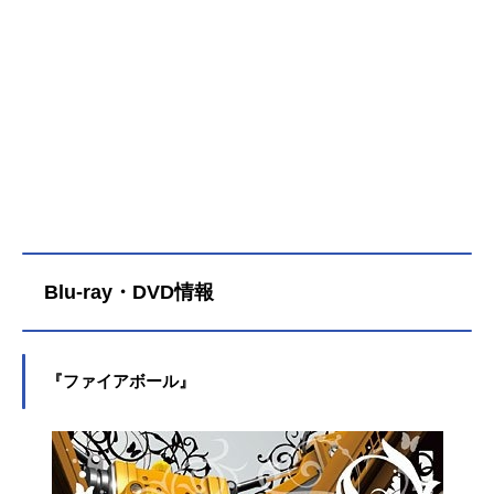
ラクターデザイン：柳瀬敬之公開開
（木）2020年12月6日（木）～2020
始年＆季節2017秋アニメ(C)Dlife、
年12月10日（木）ディズニー・チャ
(C)Disney『ファイアボールユーモラ
ンネルにて話数全10話キャストドロ
ス』公式Twitter
ッセル：川庄美雪ゲデヒトニス：大
川透ゲボイデ=ボイデ：神谷浩史公開
開始年＆季節2020秋アニメ(C)Dlife、
(C)Disney『ゲボイデ=ボイデ』公式T
witter
Blu-ray・DVD情報
『ファイアボール』