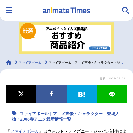
HOME
ランキング
アニメ
声優
ラジオ
みんなの声
グッズ
映画
animateTimes
ファイアボール
ファイアボール｜アニメ声優・キャラクター・登場人物・2008春アニメ最新情報一覧
更新：2022-07-29
マンガ・ラノベ
ゲーム・アプリ
音楽
コスプレ
2.5次元
配信・Vtuber
トレンド
無料マンガ
ファイアボール｜アニメ声優・キャラクター・登場人
最新記事一覧
物・2008春アニメ最新情報一覧
アニメ記事一覧
声優記事一覧
『
ファイアボール
』はウォルト・ディズニー・ジャパン制作によ