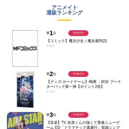
アニメイト
通販ランキング
1
第
位
予約受付中
【コミック】魔法少女ノ魔女裁判(2)
￥924
2
第
位
予約受付中
【グッズ-カードゲーム】鳴潮 ：対決 ブース
ターパック第一弾【ポイント2倍】
￥440
3
第
位
予約受付中
【音楽】TV 灰原くんの強くて青春ニューゲ
ーム ED「ドラマチック逃避行」収録シング