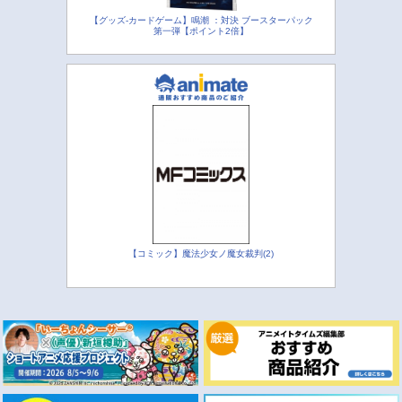
【グッズ-カードゲーム】鳴潮 ：対決 ブースターパック
第一弾【ポイント2倍】
【コミック】魔法少女ノ魔女裁判(2)