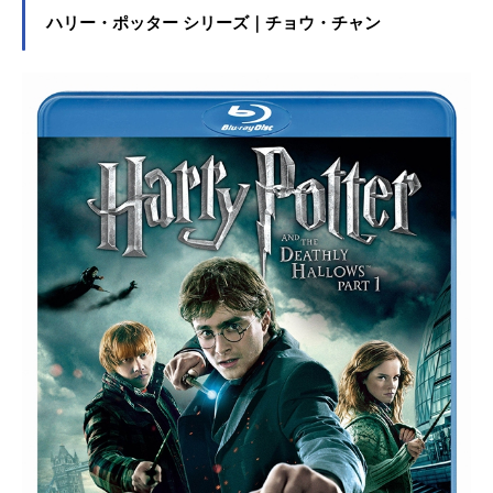
そんな浅草の才能に、プロデューサ
ハリー・ポッター シリーズ｜チョウ・チャン
ー気質の金森さやかはいち早く気づ
いていた。さらに、同級生でカリス
マ読者モデルの水崎ツバメが、実は
アニメーター志望であることが判明
し、3人は脳内にある「最強の世界」
を表現すべく映像研を設立すること
に……「月刊!スピリッツ」（小学
館）にて好評連載中の大童澄瞳のデ
ビュー作に、国内外で数々の賞を獲
得してきた湯浅政明監督＆スタジオ
「サイエンスSARU」が手を出した!!
キャラクターデザインは浅野直之、
音楽はオオルタイチが加わり“最強の
世界”を“最強のスタッフ”でつくり上
げる。全世界が注目する電撃3人娘の
冒険譚が始まる!!!!作品名映像研には
手を出すな！放送形態TVアニメスケ
ジュール2020年1月6日（月）～2020
年3月23日（月）NHK総合にて話数全