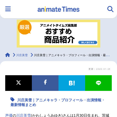
HOME
ランキング
アニメ
声優
ラジオ
みんなの声
グッズ
映画
animateTimes
川庄美雪
川庄美雪｜アニメキャラ・プロフィール・出演情報・最新情報まとめ
更新：2025-01-23
マンガ・ラノベ
ゲーム・アプリ
音楽
コスプレ
2.5次元
配信・Vtuber
トレンド
無料マンガ
川庄美雪｜アニメキャラ・プロフィール・出演情報・
最新記事一覧
最新情報まとめ
アニメ記事一覧
声優記事一覧
声優
の
川庄美雪
(かわしょうみゆき)さんは1月30日生まれ、茨城