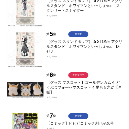
【グッズ-スタンドポップ】Dr.STONE アクリ
ルスタンド ホワイマンといっしょver. ス
タンリー・スナイダー
￥1,980
5
第
位
発売中
【グッズ-スタンドポップ】Dr.STONE アクリ
ルスタンド ホワイマンといっしょver. Dr.
ゼノ
￥1,980
6
第
位
予約受付中
【グッズ-マスコット】ゴールデンカムイ ど
うぶつフォーゼマスコット 4.尾形百之助【再
販】
￥1,980
7
第
位
発売中
【コミック】ビビビコミック創刊記念号
￥935