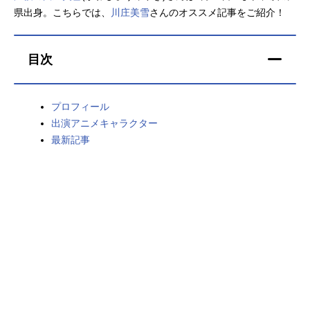
県出身。こちらでは、
川庄美雪
さんのオススメ記事をご紹介！
アニメ映画一覧
実写化映画一覧
今期アニメ曜日別一覧
目次
春アニメ
夏アニメ
プロフィール
秋アニメ
冬アニメ
出演アニメキャラクター
最新記事
男性声優/女性声優一覧
FOLLOW US