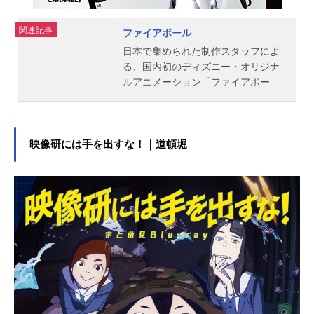
関連記事
ファイアボール
日本で集められた制作スタッフによ
る、国内初のディズニー・オリジナ
ルアニメーション「ファイアボー
ル」シリーズ第1作目。2体のロボッ
トによる他愛ない日常会話が描かれ
る。作品名ファイアボール放送形態T
Vアニメスケジュール2008年4月7日
映像研には手を出すな！｜道頓堀
（月）～2008年6月30日（月）TOKY
OMXほか話数全13話キャストドロッ
セル：川庄美雪ゲデヒトニス：大川
透スタッフプロデュース・脚本・監
督：荒川航メカニカル・キャラクタ
ーデザイン：柳瀬敬之公開開始年＆
季節2008春アニメ(C)Dlife、(C)Disne
y『ファイアボール』公式Twitter