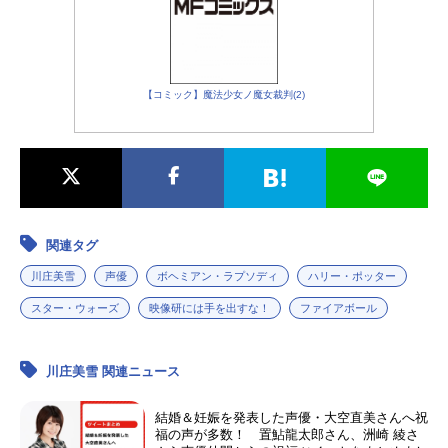
【コミック】魔法少女ノ魔女裁判(2)
関連タグ
川庄美雪
声優
ボヘミアン・ラプソディ
ハリー・ポッター
スター・ウォーズ
映像研には手を出すな！
ファイアボール
川庄美雪 関連ニュース
結婚＆妊娠を発表した声優・大空直美さんへ祝
福の声が多数！ 置鮎龍太郎さん、洲崎 綾さ