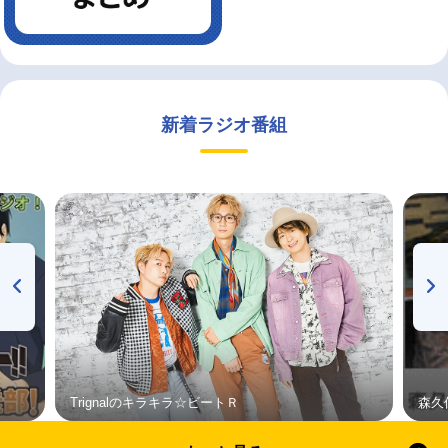
新着ラジオ番組
Trignalのキラキラ☆ビートＲ
森久