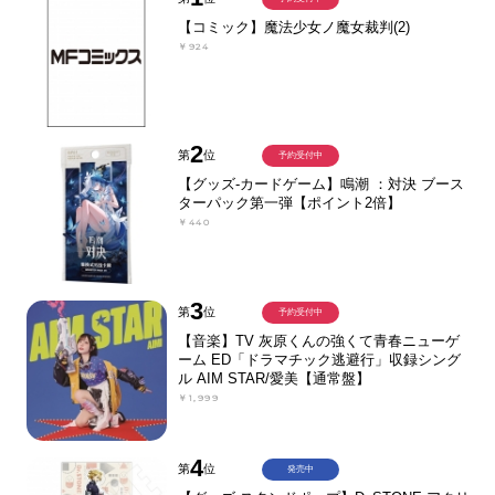
【コミック】魔法少女ノ魔女裁判(2)
￥924
2
第
位
予約受付中
【グッズ-カードゲーム】鳴潮 ：対決 ブース
ターパック第一弾【ポイント2倍】
￥440
3
第
位
予約受付中
【音楽】TV 灰原くんの強くて青春ニューゲ
ーム ED「ドラマチック逃避行」収録シング
ル AIM STAR/愛美【通常盤】
￥1,999
4
第
位
発売中