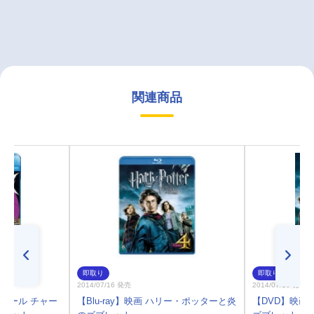
関連商品
即取り
即取り
2014/07/16 発売
2014/07/16 発売
イアボール チャー
【Blu-ray】映画 ハリー・ポッターと炎
【DVD】映画