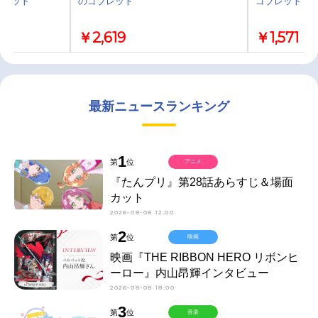
Dセット
のゴブレット
ゴブレット
￥2,619
￥1,571
最新ニュースランキング
1
第
位
アニメ
『たんプリ』第28話あらすじ＆場面
カット
2026-08-08 12:00
2
第
位
映画
映画『THE RIBBON HERO リボンヒ
ーロー』内山昂輝インタビュー
2026-08-08 18:00
3
第
位
音楽