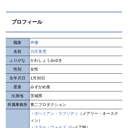
プロフィール
職業
声優
名前
川庄美雪
ふりがな
かわしょうみゆき
性別
女性
生年月日
1月30日
星座
みずがめ座
出身地
茨城県
所属事務所
青二プロダクション
・
ボヘミアン・ラプソディ
（メアリー・オーステ
ィン）
・
スター・ウォーズ
（レイア姫）