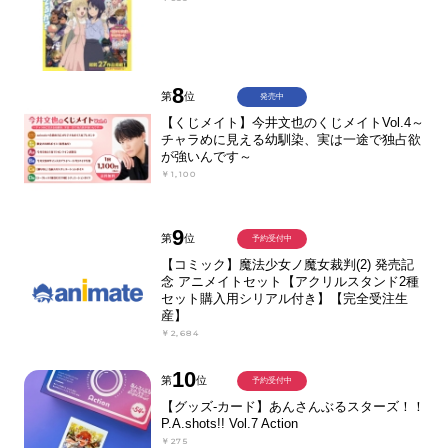
8
第
位
発売中
【くじメイト】今井文也のくじメイトVol.4～
チャラめに見える幼馴染、実は一途で独占欲
が強いんです～
￥1,100
9
第
位
予約受付中
【コミック】魔法少女ノ魔女裁判(2) 発売記
念 アニメイトセット【アクリルスタンド2種
セット購入用シリアル付き】【完全受注生
産】
￥2,684
10
第
位
予約受付中
【グッズ-カード】あんさんぶるスターズ！！
P.A.shots!! Vol.7 Action
￥275