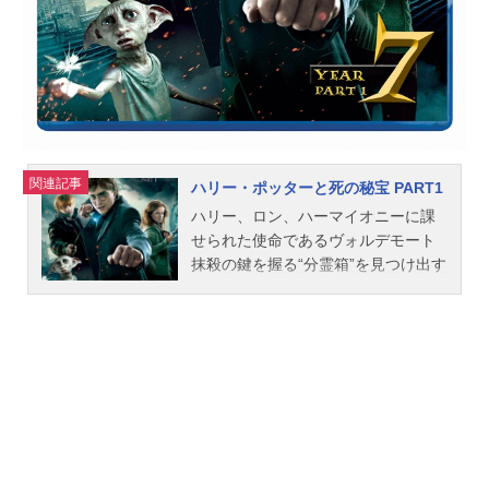
12話キャスト浅草みどり：伊藤沙莉
金森さやか：田村睦心水崎ツバメ：
松岡美里百目鬼：花守ゆみりさか
き・ソワンデ：小松未可子藤本先
生：井上和彦ロボ研小野：小野友樹
ロボ研小林：小林裕介ロボ研後...
関連記事
ハリー・ポッターと死の秘宝 PART1
ハリー、ロン、ハーマイオニーに課
せられた使命であるヴォルデモート
抹殺の鍵を握る“分霊箱”を見つけ出す
ところから始まる。今や守ってくれ
る人も、導いてくれる師も失い、こ
れまで以上に固い結束を求められる
ハリーたち。しかし、闇の力が、し
っかりと結ばれたはずの3人の絆を引
き裂いていく・・・・・。一方、か
つてないほど危険な場所となった魔
法界。長いあいだ恐れられてきたヴ
ォルデモート卿の復活が現実のもの