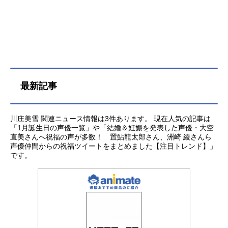
となり、魔法省ばかりか、ホグワー
ツ魔法魔術学校までもが死喰い人の
支配下に置かれた今、安全な場所は
もはやどこにもなくなった。ヴォル
デモート卿の命令により、ハリーを
生け捕りにしようとする死喰い人の
魔の手が迫る。そして、分霊箱の手
最新記事
がかりを探すうちに出会った「死の
秘宝」の伝説。ほとんど忘れられた
古い物語に記されたその伝説が本当
川庄美雪 関連ニュース情報は3件あります。 現在人気の記事は
なら、ヴォルデモートは、分霊箱を
「1月誕生日の声優一覧」や「結婚＆妊娠を発表した声優・大空
上回る究極の力を手に入れてしまう
直美さんへ祝福の声が多数！ 置鮎龍太郎さん、洲崎 綾さんら
かもしれない・・・・・。ハリーは
声優仲間からの祝福ツイートをまとめました【注目トレンド】」
まったく知らないが、彼の未来は、
です。
彼自身の過去によってすでに決めら
れているのだ。“生き残った男の子”に
なった日に、ハリーの運命は決まっ
た。初めてホグワーツの門をくぐっ
たあの日からずっと積み重ねてきた
準備―――それらはすべて、...