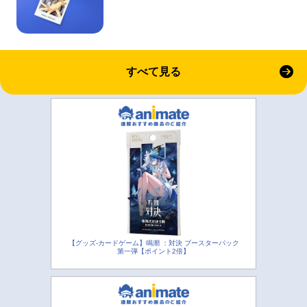
すべて見る
【グッズ-カードゲーム】鳴潮 ：対決 ブースターパック
第一弾【ポイント2倍】