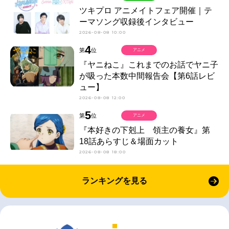
ツキプロ アニメイトフェア開催｜テ
ーマソング収録後インタビュー
2026-08-08 10:00
4
第
位
アニメ
『ヤニねこ』これまでのお話でヤニ子
が吸った本数中間報告会【第6話レビ
ュー】
2026-08-08 12:00
5
第
位
アニメ
『本好きの下剋上 領主の養女』第
18話あらすじ＆場面カット
2026-08-08 18:00
ランキングを見る