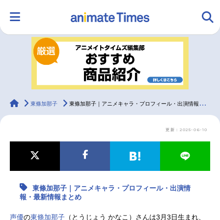
HOME
ランキング
アニメ
声優
ラジオ
みんなの声
グッズ
映画
animateTimes
東條加那子
東條加那子｜アニメキャラ・プロフィール・出演情報・最新情報まとめ
更新：2025-06-10
マンガ・ラノベ
ゲーム・アプリ
音楽
コスプレ
2.5次元
配信・Vtuber
トレンド
無料マンガ
東條加那子｜アニメキャラ・プロフィール・出演情
最新記事一覧
報・最新情報まとめ
アニメ記事一覧
声優記事一覧
声優
の
東條加那子
（とうじょう かなこ）さんは3月3日生まれ、