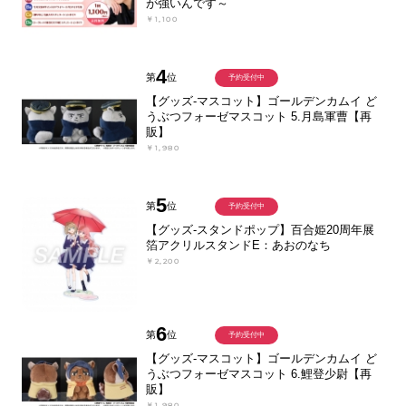
が強いんです～
￥1,100
4
第
位
予約受付中
【グッズ-マスコット】ゴールデンカムイ ど
うぶつフォーゼマスコット 5.月島軍曹【再
販】
￥1,980
5
第
位
予約受付中
【グッズ-スタンドポップ】百合姫20周年展
箔アクリルスタンドE：あおのなち
￥2,200
6
第
位
予約受付中
【グッズ-マスコット】ゴールデンカムイ ど
うぶつフォーゼマスコット 6.鯉登少尉【再
販】
￥1,980