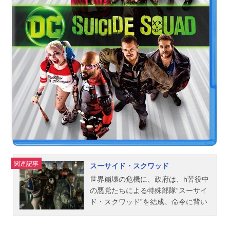
関連記事
スーサイド・スクワッド
世界崩壊の危機に、政府は、h苦役中
の悪党たちによる特殊部隊“スーサイ
ド・スクワッド”を結成。命令に背い
たり、任務に失敗したら、自爆装置
が作動する。まさにスーサイド（自