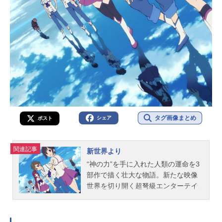
ーン・ムーン/エンチャントレス：カ
ーラ・デルヴィーニュ（沢城みゆ
き）スリップノット：アダム・ビー
チ（志村知幸）カタナ：福原かれん
（志田有彩）スタッフ監督・脚本：
デヴィット・エアー公開開始年＆季
節2016実写化映画(C)2016WarnerBr
o...
タグ画像まとめ
シェア
ポスト
関連記事
新世界より
“神の力”を手に入れた人類の運命を3
部作で描く壮大な物語。新たな映像
世界を切り開く超弩級エンターテイ
ンメントが誕生。原作は、日本SF大
賞を受賞した貴志祐介の長編小説。2
008年に発表され、各賞・各書評で大