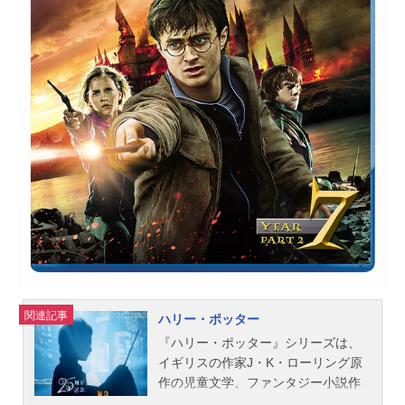
(C)浜岡賢次(週刊少年チャンピオ
ン）/毎度！浦安鉄筋家族製作委員会
『毎度！浦安鉄筋家族』公式サイ
ト 「毎度！浦安鉄筋家族」のグッズ
を探す
関連記事
ハリー・ポッター
『ハリー・ポッター』シリーズは、
イギリスの作家J・K・ローリング原
作の児童文学、ファンタジー小説作
品。こちらでは、映画『ハリー・ポ