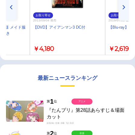
お取り寄せ
お取り寄せ
2013/09/04 発売
2019/07/03 発売
嬢様 メイド服
【DVD】アイアンマン3 DC付
【Blu-ray
CD付き
￥4,180
￥2,619
最新ニュースランキング
1
第
位
アニメ
『たんプリ』第28話あらすじ＆場面
カット
2026-08-08 12:00
2
第
位
音楽