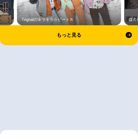
Trignalのキラキラ☆ビートＲ
森久
もっと見る