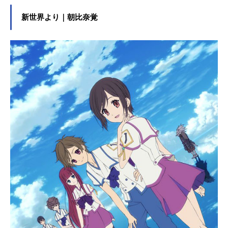
殺）な状況な中、愛するジョーカー
のことしか頭にないハーレイ・クイ
新世界より｜朝比奈覚
ンと、正義感も団結力もない寄せ集
めの10人の悪党たちは、一体どんな
戦いを魅せるのか？作品名スーサイ
ド・スクワッド放送形態実写映画ス
ケジュール2016年9月10日（土）キ
ャストデッドショット：ウィル・ス
ミス（東地宏樹）ジョーカー：ジャ
レッド・レト（子安武人）ハーレ
イ・クイン：マーゴット・ロビー
（東條加那子）リック・フラッグ：
ジョエル・キナマン（宮内敦士）ア
マンダ・ウォラー：ヴィオラ・デイ
ヴィス（上村典子）ブーメラン：ジ
ェイ・コートニー（江川央生）ディ
アブロ：ジェイ・ヘルナンデス（佐
藤せつじ）キラークロック：アドウ
ェール・アキノエ＝アグバエ（カズ
レーザー（メイプル超合金））ジュ