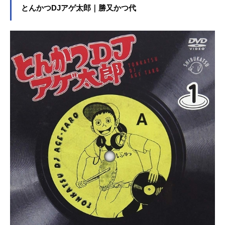
絶賛を浴びるなど大きな注目を集め
とんかつDJアゲ太郎｜勝又かつ代
ながら、そのイマジネーションに満
ちた特異な世界観と圧倒的な広がり
を見せる壮大なストーリーから｢映像
化不可能｣とまで言われた空前絶後の
エンターテインメント。作品名新世
界より放送形態TVアニメスケジュー
ル2012年10月2日（火）～2013年3
月26日（火）テレビ朝日ほか※2012
年9月28日（金）～テレ朝チャンネル
にて先行配信話数全25話キャスト渡
辺早季：種田梨沙朝比奈覚：東條加
那子秋月真理亜：花澤香菜伊東守：
工藤晴香青沼瞬：藤堂真衣朝比奈覚
（14歳）：梶裕貴伊東守（14歳）：
高城元気青沼瞬（14歳）：村瀬歩ス
クィーラ：浪川大輔奇狼丸：平田広
明スタッフ監督：石浜真史助監督：
ヤマトナオミチシリーズ構成：十川
誠志トータルデザインコンセプト：