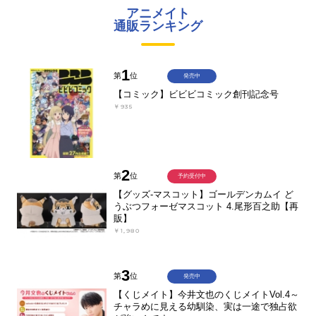
アニメイト
通販ランキング
1
第
位
発売中
【コミック】ビビビコミック創刊記念号
￥935
2
第
位
予約受付中
【グッズ-マスコット】ゴールデンカムイ ど
うぶつフォーゼマスコット 4.尾形百之助【再
販】
￥1,980
3
第
位
発売中
【くじメイト】今井文也のくじメイトVol.4～
チャラめに見える幼馴染、実は一途で独占欲