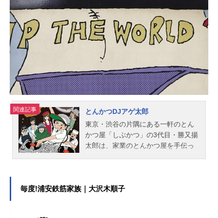
長澤真オリジナルキャラクターデザ
イン：依りメインキャラクターデザ
イン：久保田誓色彩設計：安部なぎ
さ美術監督：山根左帆音楽：小森茂
生アニメーション制作：A-1Pictures
主題歌OP：「割れたリンゴ...
関連記事
とんかつDJアゲ太郎
東京・渋谷の片隅にある一軒のとん
かつ屋「しぶかつ」の3代目・勝又揚
太郎は、家業のとんかつ屋を手伝っ
ているものの、本腰を入れることも
なく、日々をダラダラ過ごしてい
た。そんなある日の閉店間もない
頃、出前を任された揚げ太郎が届け
毎度!浦安鉄筋家族｜大沢木順子
た場所は、1軒のクラブだった！町内
会の盆踊り大会よりも自由度が高