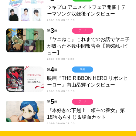
ツキプロ アニメイトフェア開催｜テ
ーマソング収録後インタビュー
2026-08-08 10:00
3
第
位
アニメ
『ヤニねこ』これまでのお話でヤニ子
が吸った本数中間報告会【第6話レビ
ュー】
2026-08-08 12:00
4
第
位
映画
映画『THE RIBBON HERO リボンヒ
ーロー』内山昂輝インタビュー
2026-08-08 18:00
5
第
位
アニメ
『本好きの下剋上 領主の養女』第
18話あらすじ＆場面カット
2026-08-08 18:00