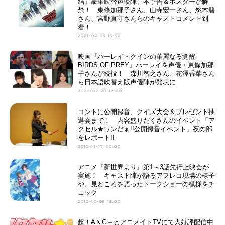
結』豪華吹替声優陣、本予告＆ポスターが解
禁！ 東條加那子さん、山寺宏一さん、悠木碧
さん、宮野真守さんらのキャストコメント到
着！
2021-06-23 15:30
映画『ハーレイ・クインの華麗なる覚醒
BIRDS OF PREY』ハーレイを声優・東條加那
子さんが続投！ 森川智之さん、花澤香菜さん
ら日本語吹替え版声優陣が発表に
2020-02-28 12:00
コントに公開録音、クイズ大会＆プレゼント抽
選会まで！ 内容盛りだくさんのイベント「ア
クセル★ワンだぁ!!公開録音イベント」夜の部
をレポート!!
2012-11-17 00:00
アニメ『新世界より』第1～3話先行上映会が
実施！ キャスト陣が語るアフレコ現場の様子
や、見どころを語ったトークショーの模様をチ
ェック
2012-10-05 13:00
超！A＆G＋とアニメイトTVにて大好評配信中