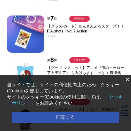
7
第
位
予約受付中
【グッズ-カード】あんさんぶるスターズ！！
P.A.shots!! Vol.7 Action
￥275
8
第
位
予約受付中
【グッズ-マスコット】アニメ『僕のヒーロー
アカデミア』 ちみけもますこっと 7.轟凍焦
×
￥2,200
当サイトでは、サイトの利便性向上のため、クッキー
(Cookie)を使用しています。
サイトのクッキー(Cookie)の使用に関しては、
「クッキ
9
第
位
予約受付中
ーポリシー」
をお読みください。
目次
【グッズ-ぬいぐるみ】アニメ「鬼滅の刃」
ぽにすてっぷ 第二弾 不死川 玄弥
同意する
￥1,980