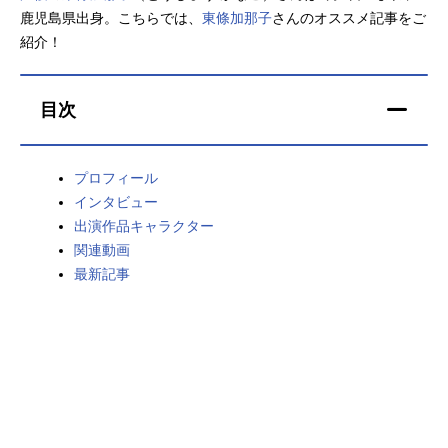
鹿児島県出身。こちらでは、
東條加那子
さんのオススメ記事をご
アニメ映画一覧
実写化映画一覧
紹介！
今期アニメ曜日別一覧
目次
春アニメ
夏アニメ
秋アニメ
冬アニメ
プロフィール
インタビュー
男性声優/女性声優一覧
出演作品キャラクター
関連動画
FOLLOW US
最新記事