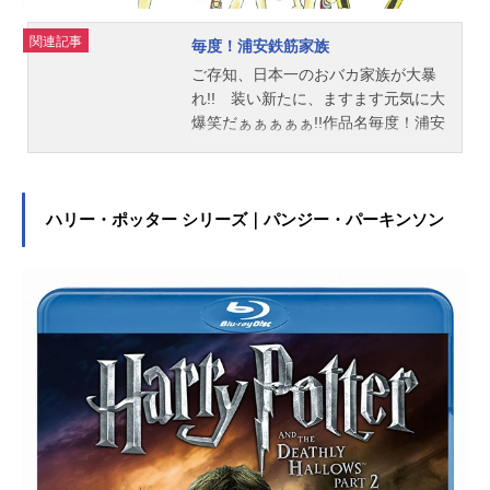
(C)イーピャオ・小山ゆうじろう／集
関連記事
英社・とんかつDJ製作委員会『とん
毎度！浦安鉄筋家族
かつDJア...
ご存知、日本一のおバカ家族が大暴
れ!! 装い新たに、ますます元気に大
爆笑だぁぁぁぁぁ!!作品名毎度！浦安
鉄筋家族放送形態TVアニメシリーズ
浦安鉄筋家族スケジュール2014年7
月6日（日）～2014年12月28日
（日）TOKYOMXほか話数全24話キ
ハリー・ポッター シリーズ｜パンジー・パーキンソン
ャスト大沢木小鉄：三森すずこ大沢
木大鉄：一条和矢大沢木順子：東條
加那子大沢木桜：橘田いずみスタッ
フ原作：浜岡賢次（秋田書店：週刊
少年チャンピオン連載中）監督：大
地丙太郎音響制作：ダックスプロダ
クションアニメーション制作：スタ
ジオディーン製作：はなくそ一発主
題歌OP1：「鋼の街」冠徹弥OP2：
「鋼の街アイドルver」キャンディボ
イス公開開始年＆季節2014夏アニメ