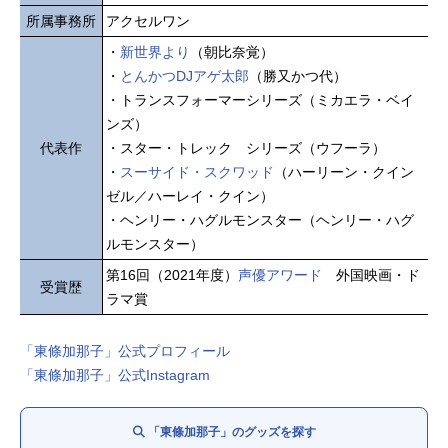
所属事務所
アクセルワン
・
新世界より
（朝比奈覚）
・
とんかつDJアゲ太郎
（勝又かつ代）
・トランスフォーマーシリーズ（ミカエラ・ベイ
ンズ）
代表作
・スター・トレック シリーズ（ウフーラ）
・
スーサイド・スクワッド
（ハーリーン・クイン
ゼル／ハーレイ・クイン）
・ヘンリー・ハグルモンスター（ヘンリー・ハグ
ルモンスター）
第16回（2021年度）
声優アワード
外国映画・ド
受賞歴
ラマ賞
「東條加那子」公式プロフィール
「東條加那子」公式Instagram
「東條加那子」のグッズを探す