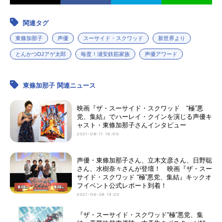
関連タグ
東條加那子
声優
スーサイド・スクワッド
新世界より
とんかつDJアゲ太郎
毎度！浦安鉄筋家族
声優アワード
東條加那子 関連ニュース
映画『ザ・スーサイド・スクワッド “極”悪
党、集結』でハーレイ・クインを演じる声優キ
ャスト・東條加那子さんインタビュー
2021-08-11 16:00
声優・東條加那子さん、立木文彦さん、日野聡
さん、水樹奈々さんが登壇！ 映画『ザ・スー
サイド・スクワッド “極”悪党、集結』キックオ
フイベント公式レポート到着！
2021-06-28 13:20
『ザ・スーサイド・スクワッド“極”悪党、集