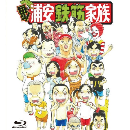
く、ストレスフリーな空間の虜にな
ったアゲ太郎は、クラブカルチャー
にどっぷりとつかり始める中、とん
かつ屋とDJの共通点を発見し…!?作
品名とんかつDJアゲ太郎放送形態TV
アニメスケジュール2016年4月10日
（日）～2016年6月26日（日）TOKY
OMXほか話数全12話キャスト勝又揚
太郎：山下大輝勝又揚作：石井康嗣D
Jオイリー：藤原啓治忍堀修吾：津田
健次郎溝黒五郎：松山鷹志服部苑
子：M・A・ODJビッグマスターフラ
イ：茶風林イー・ドンミョン：森嶋
秀太天野さとみ：山崎エリイ唐沢シ
オリ：木戸衣吹六ツ又池之輔：木村
昴スタッフ原作：イーピャオ・小山
ゆうじろう（「少年ジャンプ+」連載
中）監督：大地丙太郎音楽：藤原大
輔（MU-STARS/MU-STARGROUP）
アニメーション制作：スタジオディ
ーン公開開始年＆季節2016春アニメ