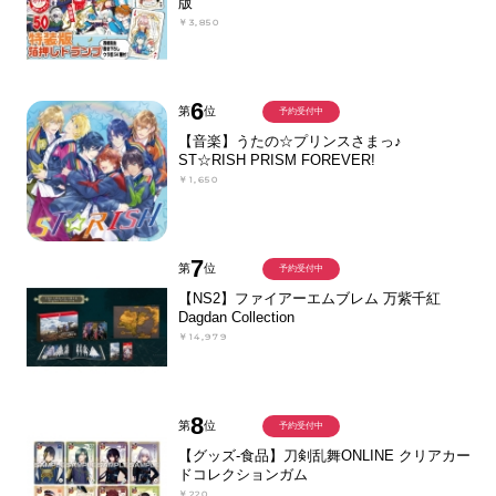
版
￥3,850
6
第
位
予約受付中
【音楽】うたの☆プリンスさまっ♪
ST☆RISH PRISM FOREVER!
￥1,650
7
第
位
予約受付中
【NS2】ファイアーエムブレム 万紫千紅
Dagdan Collection
￥14,979
8
第
位
予約受付中
【グッズ-食品】刀剣乱舞ONLINE クリアカー
ドコレクションガム
￥220