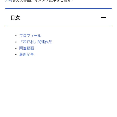
アニメ映画一覧
実写化映画一覧
目次
今期アニメ曜日別一覧
春アニメ
夏アニメ
プロフィール
『和戸村』関連作品
秋アニメ
冬アニメ
関連動画
男性声優/女性声優一覧
最新記事
FOLLOW US