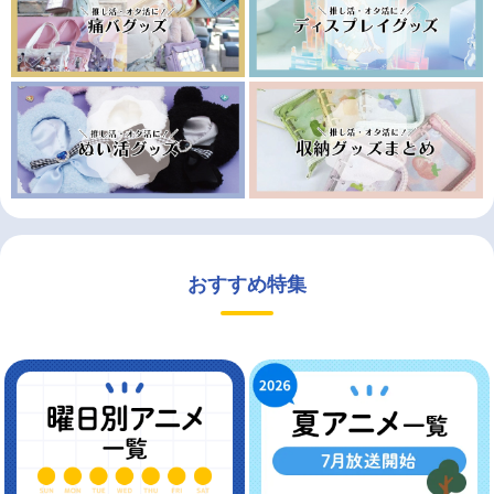
おすすめ特集