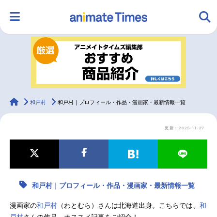
HOME
ランキング
アニメ
声優
ラジオ
みんなの声
グッズ
映画
animateTimes
和戸村
和戸村｜プロフィール・作品・漫画家・最新情報一覧
更新：2025-11-27
マンガ・ラノベ
ゲーム・アプリ
音楽
コスプレ
2.5次元
配信・Vtuber
トレンド
無料マンガ
和戸村｜プロフィール・作品・漫画家・最新情報一覧
最新記事一覧
漫画家の
和戸村
（わとむら）さんは北海道出身。こちらでは、
和
アニメ記事一覧
声優記事一覧
戸村
さんの作品、オススメ記事をご紹介！