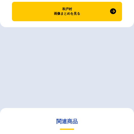
和戸村
画像まとめを見る
関連商品