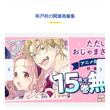
和戸村の関連画像集