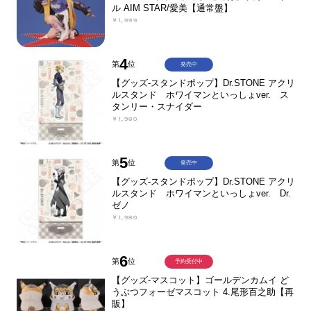
ル AIM STAR/愛美【通常盤】
￥1,999
4
第
位
発売中
【グッズ-スタンドポップ】Dr.STONE アクリ
ルスタンド ホワイマンといっしょver. ス
タンリー・スナイダー
￥1,980
5
第
位
発売中
【グッズ-スタンドポップ】Dr.STONE アクリ
ルスタンド ホワイマンといっしょver. Dr.
ゼノ
￥1,980
6
第
位
予約受付中
【グッズ-マスコット】ゴールデンカムイ ど
うぶつフォーゼマスコット 4.尾形百之助【再
販】