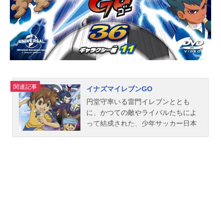
関連記事
イナズマイレブンGO
円堂守率いる雷門イレブンととも
に、かつての敵やライバルたちによ
って結成された、少年サッカー日本
代表「イナズマジャパン」。世界一
を目指し「フットボールフロンティ
ア・インターナショナル」に出場し
たイナズマジャパンは各国の強豪と
激闘を繰り広げ、ついに世界の頂点
に立った。その輝かしい栄光から10
年―――。イナズマジャパンのFFI世
界制覇によって、日本におけるサッ