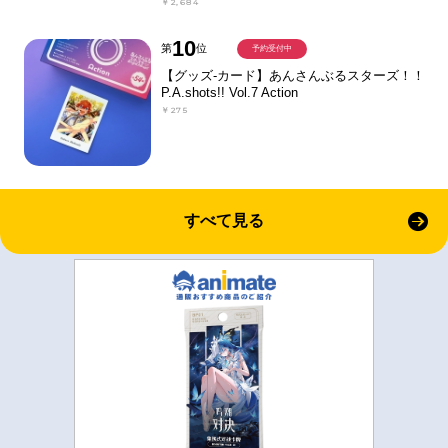
￥2,684
10
第
位
予約受付中
【グッズ-カード】あんさんぶるスターズ！！
P.A.shots!! Vol.7 Action
￥275
すべて見る