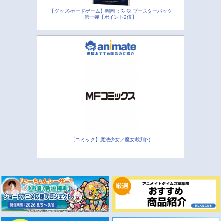
【グッズ-カードゲーム】鳴潮 ：対決 ブースターパック
第一弾【ポイント2倍】
【コミック】魔法少女ノ魔女裁判(2)