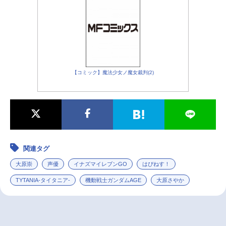
【コミック】魔法少女ノ魔女裁判(2)
関連タグ
大原崇
声優
イナズマイレブンGO
はぴねす！
TYTANIA-タイタニア-
機動戦士ガンダムAGE
大原さやか