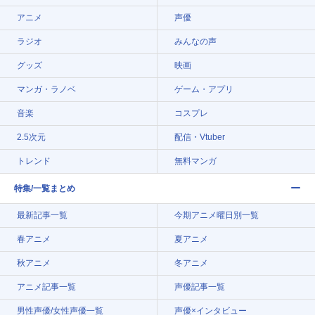
アニメ
声優
ラジオ
みんなの声
グッズ
映画
マンガ・ラノベ
ゲーム・アプリ
音楽
コスプレ
2.5次元
配信・Vtuber
トレンド
無料マンガ
特集/一覧まとめ
最新記事一覧
今期アニメ曜日別一覧
春アニメ
夏アニメ
秋アニメ
冬アニメ
アニメ記事一覧
声優記事一覧
男性声優/女性声優一覧
声優×インタビュー