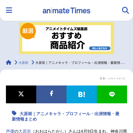
HOME
ランキング
アニメ
声優
ラジオ
みんなの声
グッズ
映画
animateTimes
大原崇
大原崇｜アニメキャラ・プロフィール・出演情報・最新情報まとめ
更新：2024-08-22
マンガ・ラノベ
ゲーム・アプリ
音楽
コスプレ
2.5次元
配信・Vtuber
トレンド
無料マンガ
大原崇｜アニメキャラ・プロフィール・出演情報・最
最新記事一覧
新情報まとめ
アニメ記事一覧
声優記事一覧
声優
の
大原崇
（おおはらたかし）さんは4月9日生まれ、神奈川県