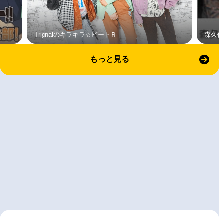
Trignalのキラキラ☆ビートＲ
森久
もっと見る