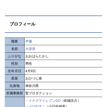
プロフィール
職業
声優
名前
大原崇
ふりがな
おおはらたかし
性別
男性
生年月日
4月9日
星座
おひつじ座
出身地
神奈川県
所属事務所
賢プロダクション
・
イナズマイレブンGO
（剣城京介）
・
はぴねす！
（小日向雄真）