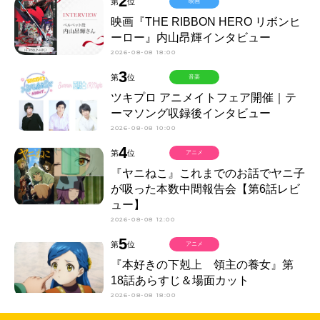
2
第
位
映画
映画『THE RIBBON HERO リボンヒ
ーロー』内山昂輝インタビュー
2026-08-08 18:00
3
第
位
音楽
ツキプロ アニメイトフェア開催｜テ
ーマソング収録後インタビュー
2026-08-08 10:00
4
第
位
アニメ
『ヤニねこ』これまでのお話でヤニ子
が吸った本数中間報告会【第6話レビ
ュー】
2026-08-08 12:00
5
第
位
アニメ
『本好きの下剋上 領主の養女』第
18話あらすじ＆場面カット
2026-08-08 18:00