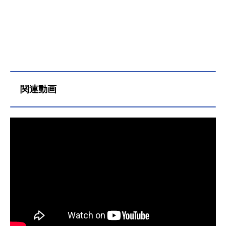
カーの人気と地位は向上し、サッカ
ーの強さがそのまま学校の社会的評
価となるまでになっていた。イナズ
マジャパンに多くの選手を輩出した
雷門中は、サッカー名門校として全
国にその名を轟かせるまでになっ
た。サッカーが大好きな少年、松風
天馬は、夢にまで見た雷門中への入
関連動画
学を前に、期待に胸を膨らませてい
た。サッカー部を目指して雷門中の
中を歩き回る天馬。ところが、天馬
がそこで見たものは、たった一人相
手にボロボロに打ちのめされたサッ
カー部員の姿だった！その相手と
は、サッカー管理組織「フィフスセ
クター」から送り込まれた剣城京
介。いまや全国のサッカーは「フィ
フスセクター」によって管理され、
学校はフィフスセクターの指示通り
の試合を行わなければならなかっ
た。サッカー初心者ながらも、熱い