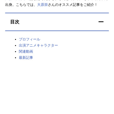
出身。こちらでは、
大原崇
さんのオススメ記事をご紹介！
アニメ映画一覧
実写化映画一覧
今期アニメ曜日別一覧
目次
春アニメ
夏アニメ
プロフィール
秋アニメ
冬アニメ
出演アニメキャラクター
関連動画
男性声優/女性声優一覧
最新記事
FOLLOW US