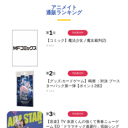
アニメイト
通販ランキング
1
第
位
予約受付中
【コミック】魔法少女ノ魔女裁判(2)
￥924
2
第
位
予約受付中
【グッズ-カードゲーム】鳴潮 ：対決 ブース
ターパック第一弾【ポイント2倍】
￥440
3
第
位
予約受付中
【音楽】TV 灰原くんの強くて青春ニューゲ
ーム ED「ドラマチック逃避行」収録シング