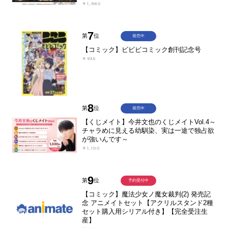
￥1,980
7
第
位
発売中
【コミック】ビビビコミック創刊記念号
￥935
8
第
位
発売中
【くじメイト】今井文也のくじメイトVol.4～
チャラめに見える幼馴染、実は一途で独占欲
が強いんです～
￥1,100
9
第
位
予約受付中
【コミック】魔法少女ノ魔女裁判(2) 発売記
念 アニメイトセット【アクリルスタンド2種
セット購入用シリアル付き】【完全受注生
産】