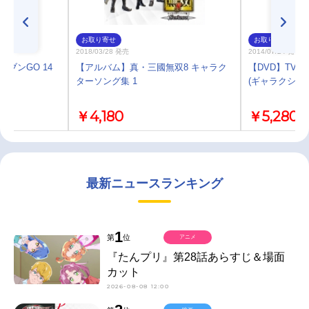
お取り寄せ
お取り寄せ
2018/03/28 発売
2014/07/24 発売
レブンGO 14
【アルバム】真・三國無双8 キャラク
【DVD】TV 
ターソング集 1
(ギャラクシー1
￥4,180
￥5,280
最新ニュースランキング
1
第
位
アニメ
『たんプリ』第28話あらすじ＆場面
カット
2026-08-08 12:00