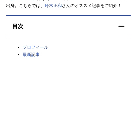
出身。こちらでは、
鈴木正和
さんのオススメ記事をご紹介！
アニメ映画一覧
実写化映画一覧
今期アニメ曜日別一覧
目次
春アニメ
夏アニメ
プロフィール
秋アニメ
冬アニメ
最新記事
男性声優/女性声優一覧
FOLLOW US