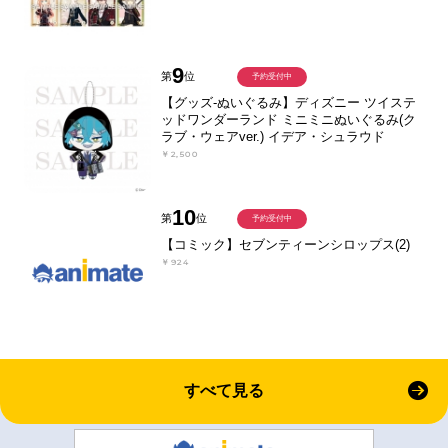
9
第
位
予約受付中
【グッズ-ぬいぐるみ】ディズニー ツイステ
ッドワンダーランド ミニミニぬいぐるみ(ク
ラブ・ウェアver.) イデア・シュラウド
￥2,500
10
第
位
予約受付中
【コミック】セブンティーンシロップス(2)
￥924
すべて見る