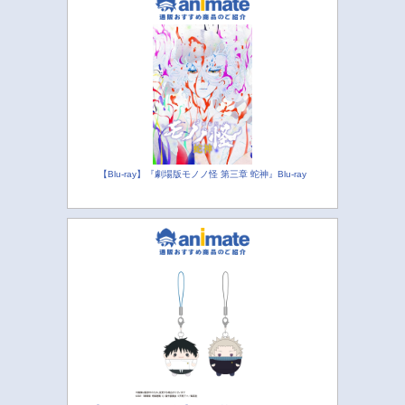
【Blu-ray】『劇場版モノノ怪 第三章 蛇神』Blu-ray