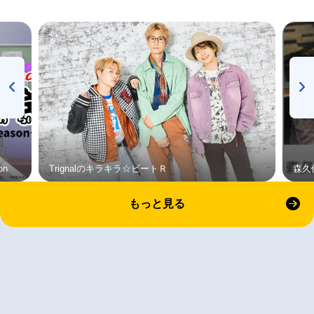
on
Trignalのキラキラ☆ビートＲ
森久
もっと見る