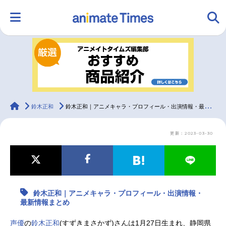
HOME
ランキング
アニメ
声優
ラジオ
みんなの声
グッズ
映画
animateTimes
鈴木正和
鈴木正和｜アニメキャラ・プロフィール・出演情報・最新情報まとめ
更新：2023-03-30
マンガ・ラノベ
ゲーム・アプリ
音楽
コスプレ
2.5次元
配信・Vtuber
トレンド
無料マンガ
鈴木正和｜アニメキャラ・プロフィール・出演情報・
最新記事一覧
最新情報まとめ
アニメ記事一覧
声優記事一覧
声優
の
鈴木正和
(すずきまさかず)さんは1月27日生まれ、静岡県