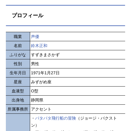
プロフィール
職業
声優
名前
鈴木正和
ふりがな
すずきまさかず
性別
男性
生年月日
1971年1月27日
星座
みずがめ座
血液型
O型
出身地
静岡県
所属事務所
アクセント
・
パタパタ飛行船の冒険
（ジョージ・バクスト
ン）