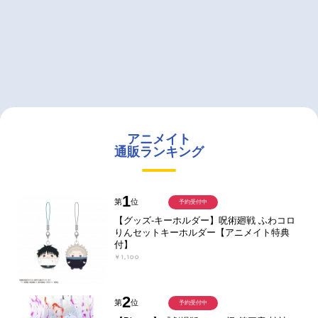
アニメイト
通販ランキング
1
第
位
予約受付中
【グッズ-キーホルダー】呪術廻戦 ふわコロ
りんセットキーホルダー【アニメイト特典
付】
￥1,100
2
第
位
予約受付中