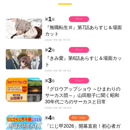
1
第
位
アニメ
『無職転生Ⅲ』第7話あらすじ＆場面
カット
2026-08-05 19:01
2
第
位
アニメ
『きみ愛』第6話あらすじ＆場面カッ
ト
2026-08-05 18:02
3
第
位
アニメ
『グロウアップショウ ～ひまわりの
サーカス団～』山田順子に聞く昭和
30年代ごろのサーカスと日常
2026-08-05 20:00
4
第
位
配信・Vtuber
「にじ甲2026」開幕直前！初心者ガ