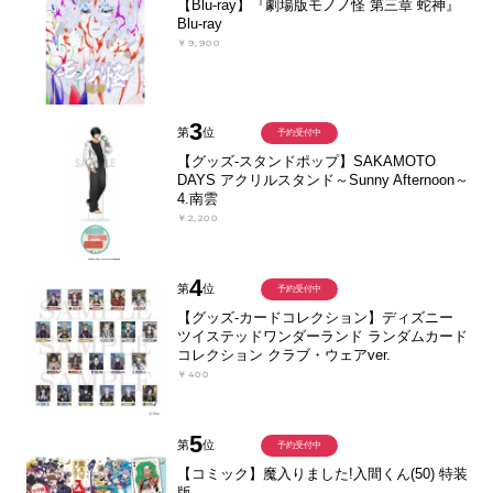
【Blu-ray】『劇場版モノノ怪 第三章 蛇神』
Blu-ray
￥9,900
3
第
位
予約受付中
【グッズ-スタンドポップ】SAKAMOTO
DAYS アクリルスタンド～Sunny Afternoon～
4.南雲
￥2,200
4
第
位
予約受付中
【グッズ-カードコレクション】ディズニー
ツイステッドワンダーランド ランダムカード
コレクション クラブ・ウェアver.
￥400
5
第
位
予約受付中
【コミック】魔入りました!入間くん(50) 特装
版