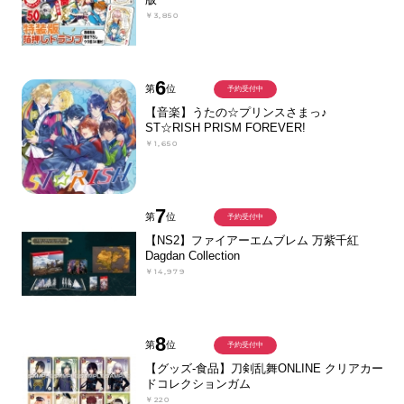
￥3,850
6
第
位
予約受付中
【音楽】うたの☆プリンスさまっ♪
ST☆RISH PRISM FOREVER!
￥1,650
7
第
位
予約受付中
【NS2】ファイアーエムブレム 万紫千紅
Dagdan Collection
￥14,979
8
第
位
予約受付中
【グッズ-食品】刀剣乱舞ONLINE クリアカー
ドコレクションガム
￥220