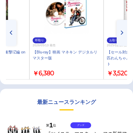
即取り
お取り寄せ
2026/05/13 発売
2025/12/10 発売
 衝撃!Z編 on
【Blu-ray】映画 マネキン デジタルリ
【セール対象】【
マスター版
匹わんちゃん 
ト
￥6,380
￥3,520
最新ニュースランキング
1
第
位
グッズ