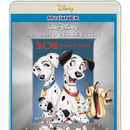
スケジュール1996年1月8日（月）～
毎週土曜18:00 読売テレビ・日本テ
レビほかキャスト江戸川コナン：高
山みなみ毛利小五郎：小山力也毛利
蘭：岡村明美工藤新一：山口勝平阿
笠博士：緒方賢一元太：高木渉光
彦：大谷育江歩美：岩居由希子灰原
哀：林原めぐみ服部平次：堀川りょ
う遠山和葉：宮村優子鈴木園子：松
井菜桜子京極真：檜山修之世良真
純：日髙のり子工藤優作：田中秀幸
工藤有希子：島本須美妃英理：高島
雅羅目暮警部：茶風林高木刑事：高
木渉千葉和伸：千葉一伸白鳥任三
郎：井上和彦佐藤美和子：湯屋敦子
ジン：堀之紀ウォッカ：立木文彦
スタッフ原作：青山剛昌企画：諏訪
道彦チーフ・プロデューサー：松本
拓也 石山桂一プロデューサー：米
倉功人 寺島清晃アソシエイトプロ
デューサー：近藤秀峰監督：山本泰