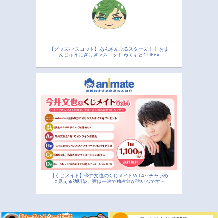
【グッズ-マスコット】あんさんぶるスターズ！！ おま
んじゅうにぎにぎマスコット ねくすと2 Hbox
【くじメイト】今井文也のくじメイトVol.4～チャラめ
に見える幼馴染、実は一途で独占欲が強いんです～