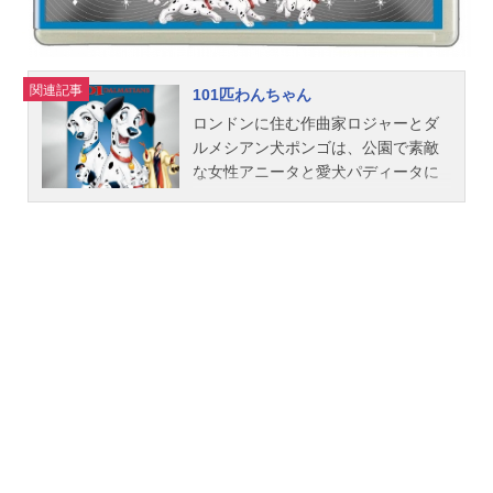
一郎音楽：大野克夫キャラクター・
デザイン...
関連記事
101匹わんちゃん
ロンドンに住む作曲家ロジャーとダ
ルメシアン犬ポンゴは、公園で素敵
な女性アニータと愛犬パディータに
出会います。やがてロジャーとアニ
ータは結婚、ポンゴとパディータは1
5匹のかわいい子犬に恵まれます。と
ころがある晩、毛皮好きの悪女クル
エラに子犬たちが誘拐されてしまい
ます。子犬たちを探すため、ポンゴ
は“遠吠え”で犬の仲間に協力を求めま
す。ポンゴのSOSは犬から犬へと伝
わり、ついに子犬たちが郊外のクル
エラの館にいることを突き止めま
す。愛しい子供を救いたい一心で、
遠い道のりを駆けつけたポンゴとパ
ディータ。そこには、なんと99匹も