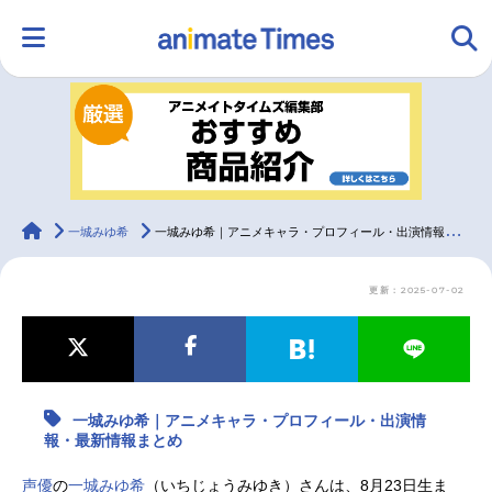
HOME
ランキング
アニメ
声優
ラジオ
みんなの声
グッズ
映画
animateTimes
一城みゆ希
一城みゆ希｜アニメキャラ・プロフィール・出演情報・最新情報まとめ
更新：2025-07-02
マンガ・ラノベ
ゲーム・アプリ
音楽
コスプレ
2.5次元
配信・Vtuber
トレンド
無料マンガ
一城みゆ希｜アニメキャラ・プロフィール・出演情
最新記事一覧
報・最新情報まとめ
アニメ記事一覧
声優記事一覧
声優
の
一城みゆ希
（いちじょうみゆき）さんは、8月23日生ま