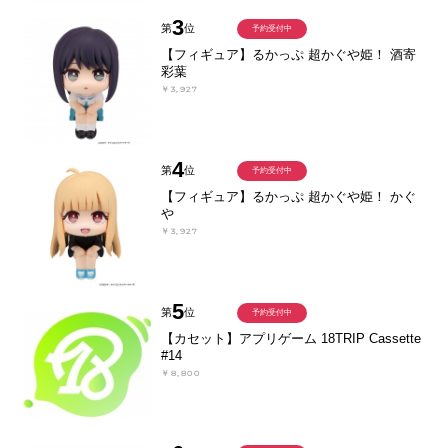
3
第
位
予約受付中
【フィギュア】るかっぷ 超かぐや姫！ 酒寄
彩葉
￥3,927
4
第
位
予約受付中
【フィギュア】るかっぷ 超かぐや姫！ かぐ
や
￥3,927
5
第
位
予約受付中
【カセット】アプリゲーム 18TRIP Cassette
#14
￥8,800