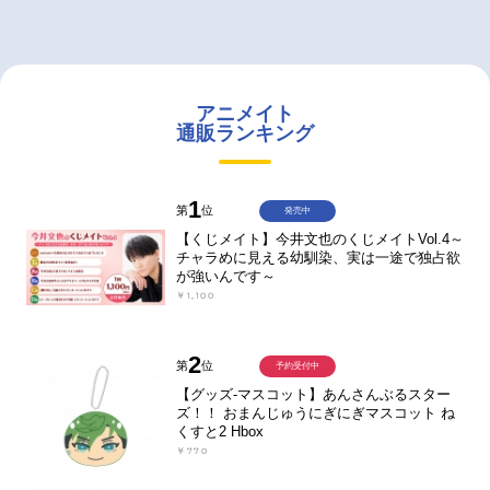
アニメイト
通販ランキング
1
第
位
発売中
【くじメイト】今井文也のくじメイトVol.4～
チャラめに見える幼馴染、実は一途で独占欲
が強いんです～
￥1,100
2
第
位
予約受付中
【グッズ-マスコット】あんさんぶるスター
ズ！！ おまんじゅうにぎにぎマスコット ね
くすと2 Hbox
￥770