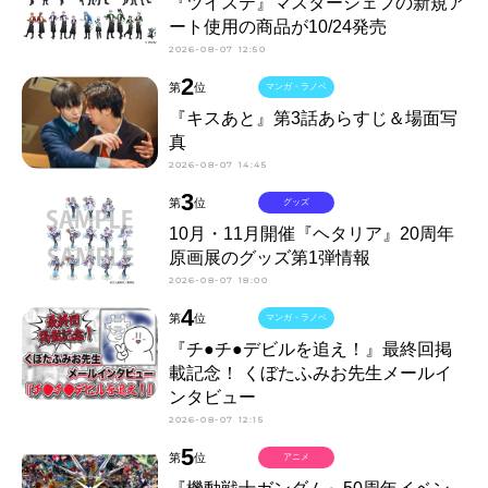
『ツイステ』マスターシェフの新規ア
ート使用の商品が10/24発売
2026-08-07 12:50
2
第
位
マンガ・ラノベ
『キスあと』第3話あらすじ＆場面写
真
2026-08-07 14:45
3
第
位
グッズ
10月・11月開催『ヘタリア』20周年
原画展のグッズ第1弾情報
2026-08-07 18:00
4
第
位
マンガ・ラノベ
『チ●チ●デビルを追え！』最終回掲
載記念！ くぼたふみお先生メールイ
ンタビュー
2026-08-07 12:15
5
第
位
アニメ