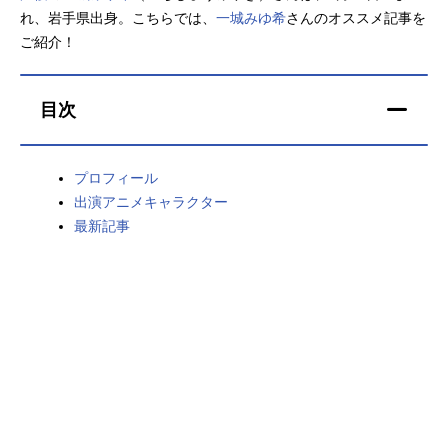
れ、岩手県出身。こちらでは、
一城みゆ希
さんのオススメ記事を
アニメ映画一覧
実写化映画一覧
ご紹介！
今期アニメ曜日別一覧
目次
春アニメ
夏アニメ
秋アニメ
冬アニメ
プロフィール
出演アニメキャラクター
男性声優/女性声優一覧
最新記事
FOLLOW US