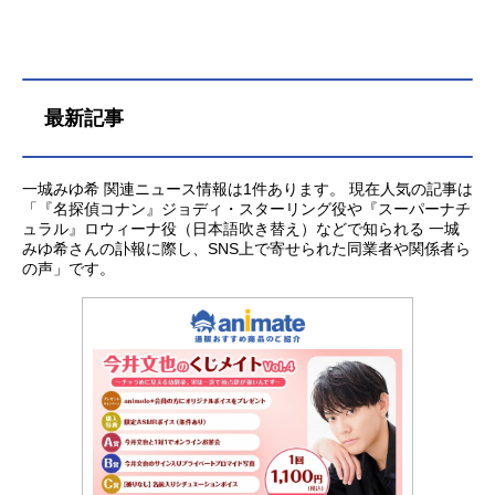
のダルメシアンの子犬たちが！ポン
ゴとパディータ、子犬たち総勢101匹
のハラハラ・ドキドキの脱出作戦が
始まります！！作品名101匹わんちゃ
ん放送形態劇場版アニメスケジュー
最新記事
ル1962年7月27日（金）キャストポ
ンゴ：池水通洋パディータ：松金よ
ね子ロジャー：納谷六朗アニータ：
一城みゆ希 関連ニュース情報は1件あります。 現在人気の記事は
「『名探偵コナン』ジョディ・スターリング役や『スーパーナチ
一城みゆ希クルエラ・ド・ビル：平
ュラル』ロウィーナ役（日本語吹き替え）などで知られる 一城
井道子ナニー：牧野和子ジャスパ
みゆ希さんの訃報に際し、SNS上で寄せられた同業者や関係者ら
ー：熊倉一雄ホーレス：山田康雄ス
の声」です。
タッフ製作総指揮：ケン・ピーター
ソン監督：ウルフガング・ライザー
マン、ハミルトン・S・ラスク、クラ
イド・ジェロニミ原作：ドディー・
スミス脚本：ビル・ピートキャ...