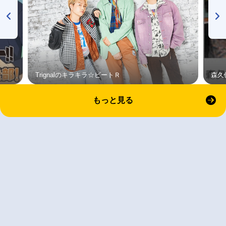
Trignalのキラキラ☆ビートＲ
森久
もっと見る