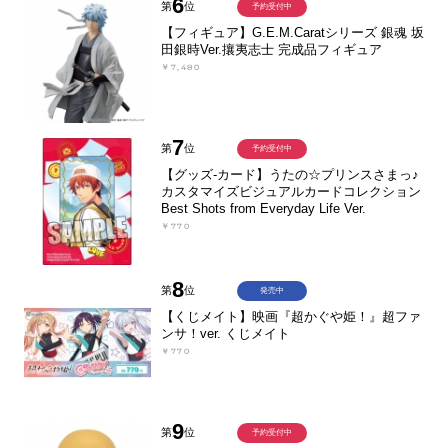
6
第
位
予約受付中
【フィギュア】G.E.M.Caratシリーズ 銀魂 坂
田銀時Ver.攘夷志士 完成品フィギュア
￥7,480
7
第
位
予約受付中
【グッズ-カード】うたの☆プリンスさまっ♪
カスタマイズビジュアルカードコレクション
Best Shots from Everyday Life Ver.
￥770
8
第
位
発売中
【くじメイト】映画『超かぐや姫！』超ファ
ンサ！ver. くじメイト
￥770
9
第
位
予約受付中