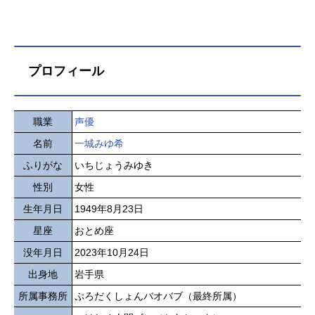
プロフィール
職業
声優
名前
一城みゆ希
ふりがな
いちじょうみゆき
性別
女性
生年月日
1949年8月23日
星座
おとめ座
没年月日
2023年10月24日
出身地
岩手県
所属事務所
ぷろだくしょんバオバブ（最終所属）