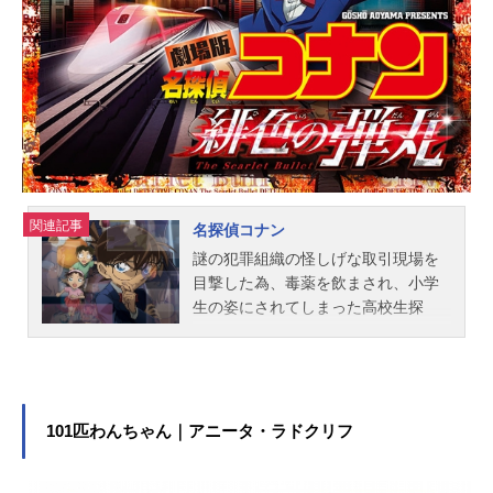
関連記事
名探偵コナン
謎の犯罪組織の怪しげな取引現場を
目撃した為、毒薬を飲まされ、小学
生の姿にされてしまった高校生探
偵・工藤新一。彼は江戸川コナンと
名乗り、幼なじみの毛利蘭とその
父・小五郎の探偵事務所に住みつ
き、数々の難事件をその推理力で解
決していく。「小さくなっても頭脳
101匹わんちゃん｜アニータ・ラドクリフ
は同じ。真実はいつもひとつ！」作
品名名探偵コナン放送形態TVアニメ