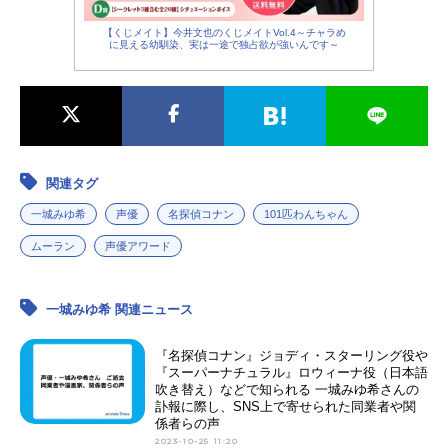
【くじメイト】今井文也のくじメイトVol.4～チャラめ
に見える幼馴染、実は一途で独占欲が強いんです～
関連タグ
一城みゆ希
声優
名探偵コナン
101匹わんちゃん
ムーラン
声優アワード
一城みゆ希 関連ニュース
『名探偵コナン』ジョディ・スターリング役や
『スーパーナチュラル』ロウィーナ役（日本語
吹き替え）などで知られる 一城みゆ希さんの
訃報に際し、SNS上で寄せられた同業者や関
係者らの声
2023-10-25 11:20