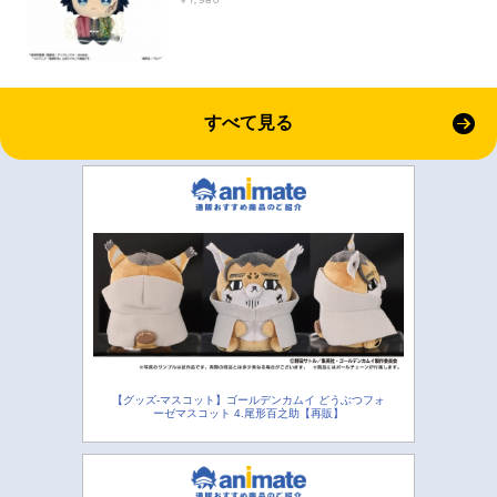
すべて見る
【グッズ-マスコット】ゴールデンカムイ どうぶつフォ
ーゼマスコット 4.尾形百之助【再販】