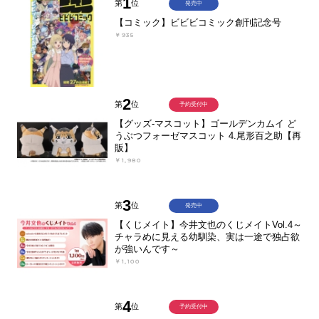
1
第
位
発売中
【コミック】ビビビコミック創刊記念号
￥935
2
第
位
予約受付中
【グッズ-マスコット】ゴールデンカムイ ど
うぶつフォーゼマスコット 4.尾形百之助【再
販】
￥1,980
3
第
位
発売中
【くじメイト】今井文也のくじメイトVol.4～
チャラめに見える幼馴染、実は一途で独占欲
が強いんです～
￥1,100
4
第
位
予約受付中