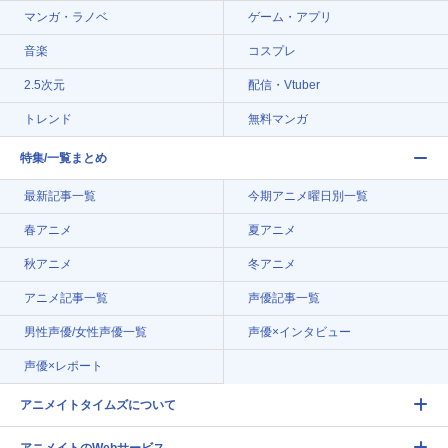
マンガ・ラノベ
ゲーム・アプリ
音楽
コスプレ
2.5次元
配信・Vtuber
トレンド
無料マンガ
特集/一覧まとめ
最新記事一覧
今期アニメ曜日別一覧
春アニメ
夏アニメ
秋アニメ
冬アニメ
アニメ記事一覧
声優記事一覧
男性声優/女性声優一覧
声優×インタビュー
声優×レポート
アニメイトタイムズについて
アニメイトのWebサービス