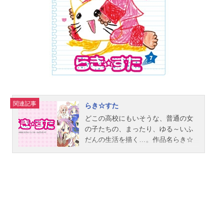
関連記事
らき☆すた
どこの高校にもいそうな、普通の女
の子たちの、まったり、ゆる～いふ
だんの生活を描く…。作品名らき☆
すた放送形態TVアニメスケジュール
2007年4月9日（月）～2007年9月17
日（月）チバテレビ・TOKYOMXほ
か話数全24話キャスト泉こなた：平
野綾柊かがみ：加藤英美里柊つか
さ：福原香織高良みゆき：遠藤綾黒
井ななこ：前田このみ成実ゆい：西