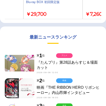
Blu-ray BOX 初回限定版
￥29,700
￥7,260
最新ニュースランキング
1
第
位
アニメ
『たんプリ』第28話あらすじ＆場面
カット
2026-08-08 12:00
2
第
位
映画
映画『THE RIBBON HERO リボンヒ
ーロー』内山昂輝インタビュー
2026-08-08 18:00
3
第
位
音楽