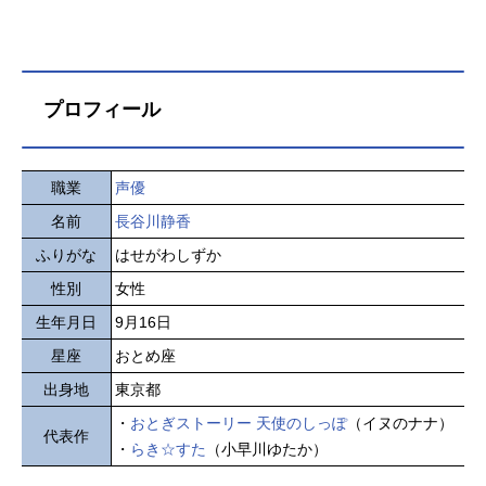
プロフィール
職業
声優
名前
長谷川静香
ふりがな
はせがわしずか
性別
女性
生年月日
9月16日
星座
おとめ座
出身地
東京都
・
おとぎストーリー 天使のしっぽ
（イヌのナナ）
代表作
・
らき☆すた
（小早川ゆたか）