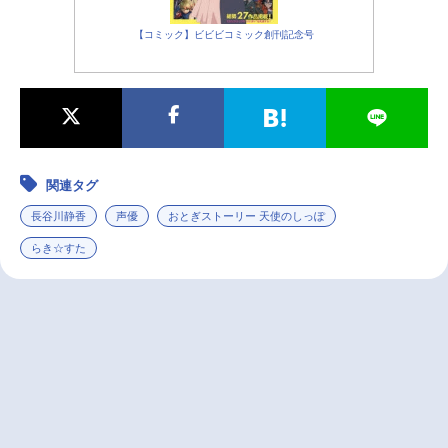
MTV月額550円（税込）で新作アニ
メから懐かしの名作まで見放題の「D
【コミック】ビビビコミック創刊記念号
MMTV」。...
関連タグ
長谷川静香
声優
おとぎストーリー 天使のしっぽ
らき☆すた