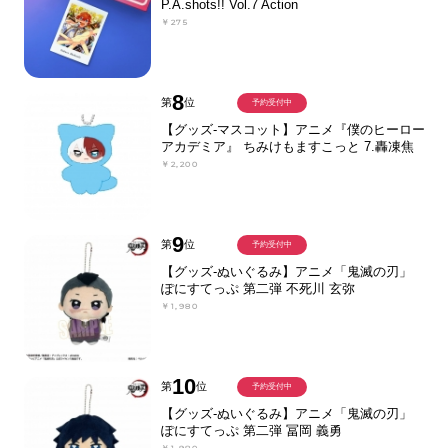
P.A.shots!! Vol.7 Action
￥275
8
第
位
予約受付中
【グッズ-マスコット】アニメ『僕のヒーロー
アカデミア』 ちみけもますこっと 7.轟凍焦
￥2,200
9
第
位
予約受付中
【グッズ-ぬいぐるみ】アニメ「鬼滅の刃」
ぽにすてっぷ 第二弾 不死川 玄弥
￥1,980
10
第
位
予約受付中
【グッズ-ぬいぐるみ】アニメ「鬼滅の刃」
ぽにすてっぷ 第二弾 冨岡 義勇
￥1,980