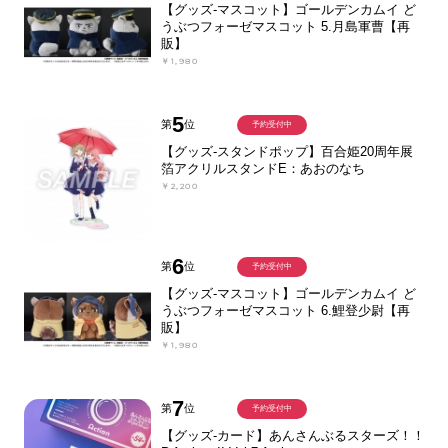
【グッズ-マスコット】ゴールデンカムイ ど
うぶつフォーゼマスコット 5.月島軍曹【再
販】
￥1,980
5
第
位
予約受付中
【グッズ-スタンドポップ】百合姫20周年展
箔アクリルスタンドE：あおのなち
￥2,200
6
第
位
予約受付中
【グッズ-マスコット】ゴールデンカムイ ど
うぶつフォーゼマスコット 6.鯉登少尉【再
販】
￥1,980
7
第
位
予約受付中
【グッズ-カード】あんさんぶるスターズ！！