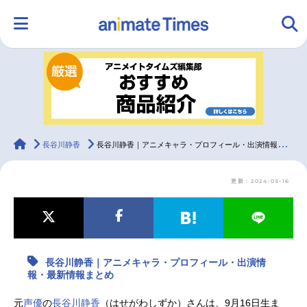
HOME
ランキング
アニメ
声優
ラジオ
みんなの声
グッズ
映画
animateTimes
長谷川静香
長谷川静香｜アニメキャラ・プロフィール・出演情報・最新情報まとめ
更新：2024-05-16
マンガ・ラノベ
ゲーム・アプリ
音楽
コスプレ
2.5次元
配信・Vtuber
トレンド
無料マンガ
長谷川静香｜アニメキャラ・プロフィール・出演情
最新記事一覧
報・最新情報まとめ
アニメ記事一覧
声優記事一覧
元
声優
の
長谷川静香
（はせがわしずか）さんは、9月16日生ま