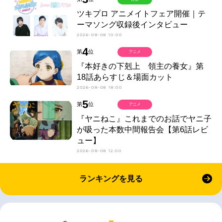
ツキプロ アニメイトフェア開催｜テ
ーマソング収録後インタビュー
2026-08-08 10:00
4
第
位
アニメ
『本好きの下剋上 領主の養女』第
18話あらすじ＆場面カット
2026-08-08 18:00
5
第
位
アニメ
『ヤニねこ』これまでのお話でヤニ子
が吸った本数中間報告会【第6話レビ
ュー】
2026-08-08 12:00
ランキングを見る