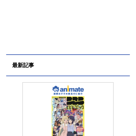
原さおり小早川ゆたか：長谷川静香
岩崎みなみ：茅原実里日下部みさ
お：水原薫峰岸あやの：相沢舞スタ
ッフ原作：美水かがみ（連載：「コ
ンプティーク」、「コンプエー
ス」）監督：山本寛 武本康弘シリ
ーズ構成：待田堂子キャラクターデ
ザイン：堀口悠紀子美術監督：田村
せいき撮影監督：高尾一也設定：高
最新記事
橋博行色彩設定：下浦亜弓編集：重
村建吾音響監督：鶴岡陽太アニメー
ション制作：京都アニメーション公
開開始年＆季節2007春アニメ(C)美水
かがみ/らっきー☆ぱらだいす『らき
☆すた』公式サイト 「らき☆すた」
のグッズを探す動画配信情報【PR】
※本ページは動画配信サービスのプ
ロモーションが含まれています。※
詳細や最新の配信情報は配信サービ
ス公式サイトをご確認ください。DM