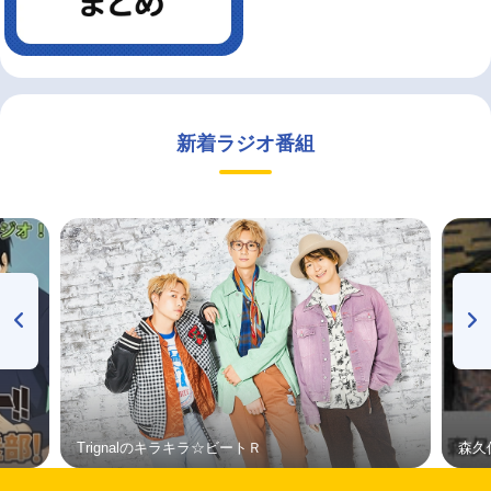
新着ラジオ番組
Trignalのキラキラ☆ビートＲ
森久