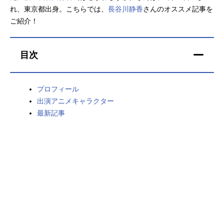
れ、東京都出身。こちらでは、
長谷川静香
さんのオススメ記事を
アニメ映画一覧
実写化映画一覧
ご紹介！
今期アニメ曜日別一覧
目次
春アニメ
夏アニメ
秋アニメ
冬アニメ
プロフィール
出演アニメキャラクター
男性声優/女性声優一覧
最新記事
FOLLOW US